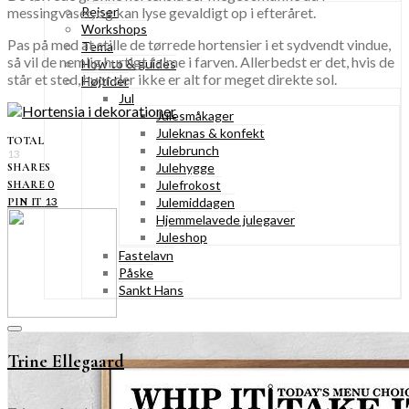
messingvaser, og kan lyse gevaldigt op i efteråret.
Rejser
Workshops
Pas på med at stille de tørrede hortensier i et sydvendt vindue,
Tema
så vil de nemlig hurtigt falme i farven. Allerbedst er det, hvis de
How to & guides
står et sted, hvor der ikke er alt for meget direkte sol.
Højtider
Jul
Julesmåkager
Juleknas & konfekt
TOTAL
Julebrunch
13
Julehygge
SHARES
0
Julefrokost
SHARE
13
Julemiddagen
PIN IT
Hjemmelavede julegaver
Juleshop
Fastelavn
Påske
Sankt Hans
Trine Ellegaard