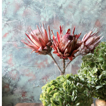
Likører
Kryddersnaps
Drinks & cocktails
Hjemmelavet saft
Juicer og smoothies
Syltning
Gelé
Marmelade & syltetøj
Kompot & chutney
Syltede bær & frugter
Syltede grøntsager
Kryddereddiker
Krydderolier
Hjemmelavet saft
Hjemmelavet sirup
Sødt
Sunde snacks
Kryddersukker, pynt & kandiseret
Frugt- & nøddesmør
Konfekt, chokolade & slik
Spiselige blomster
Desserter
Ost, snacks & kolde saucer