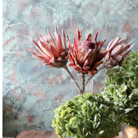
SHOP
Jul
Råvarer
Køkkengrej
Bolig
DIY skønhedspleje
Bæredygtig skønhedspleje
DIY
Keramik
Garn
Uld
OPSKRIFTER
Bagværk
Gærbrød
Boller
Madbrød
Rugbrød
Kiks & knækbrød
Kager
Æblekager
Skærekager
Søde tærter
Muffins & cupcakes
Gærkager & sammenlagte kager