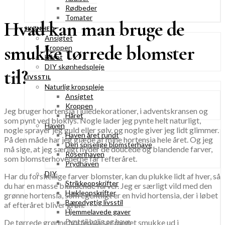
Rødbeder
Tomater
Hvad kan man bruge de
SKØNHED
Ansigtet
smukke tørrede blomster
Kroppen
Håret
DIY skønhedspleje
til?
LIVSSTIL
Naturlig kropspleje
Ansigtet
Kroppen
Jeg bruger hortensia i juledekorationer, i adventskransen og
Håret
som pynt ved bloklys. Nogle lader jeg pynte helt naturligt,
Haven
nogle sprayer jeg guld eller sølv, og nogle giver jeg lidt glimmer.
Haven året rundt
På den måde har jeg glæde af mine hortensia hele året. Og jeg
Den spiselige blomsterhave
må sige, at jeg særligt nyder de doucede og blandende farver,
Rosenhaven
som blomsterhovederne får i efteråret.
Prydhaven
DIY
Har du forskellige farver blomster, kan du plukke lidt af hver, så
Strikkeopskrifter
du har en masse blandende farver. Jeg er særligt vild med den
Hækleopskrifter
grønne hortensia, som egentligt er en hvid hortensia, der i løbet
Bæredygtig livsstil
af efteråret bliver grøn.
Hjemmelavede gaver
Pynt til bolig og have
De tørrede grønne hortensia ser meget smukke ud i