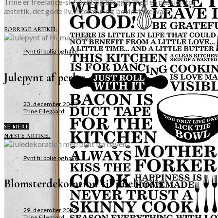
Trine er freelance-skribent og blogger med en passion for
æstetik, det gode liv, litteratur og bevidst nærvær.
FORRIGE ARTIKEL
Pynt til bolig og have
Julepynt af perler
23. december 2014
Trine Ellegaard
SE MERE
NÆSTE ARTIKEL
Pynt til bolig og have
Blomsterdekoration til julebordet
29. december 2014
Trine Ellegaard