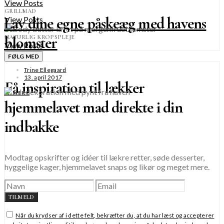
View Posts
GRILLMAD
Lav dine egne påskeæg med havens
View Posts
blomster
NATURLIG KROPSPLEJE
View Posts
FØLG MED
Trine Ellegaard
13. april 2017
Få inspiration til lækker
SE MERE
hjemmelavet mad direkte i din
indbakke
Modtag opskrifter og idéer til lækre retter, søde desserter,
hyggelige kager, hjemmelavet snaps og likør og meget mere.
TILMELD
Når du krydser af i dette felt, bekræfter du, at du har læst og accepterer