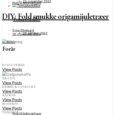
12. november 2023
Pynt til bolig og have
DIY: Fold smukke origamijuletræer
Tomateddike
Trine Ellegaard
29. oktober 2022
28. november 2021
SE MERE
Forår
KOLDE DRIKKE
View Posts
ISKAFFE
View Posts
DRINKS & COCKTAILS
View Posts
BÅLMAD
View Posts
MADBRØD
View Posts
TILBEHØR
Pynt til bolig og have