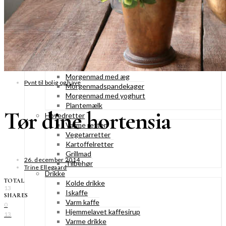
Konditorkager
Marengskager
Småkager & cookies
Vafler & pandekager
Fastelavnsboller
Morgenmad
Granola & müesli
Morgenmad med æg
Pynt til bolig og have
Morgenmadspandekager
Morgenmad med yoghurt
Plantemælk
Tør dine hortensia
Hovedretter
Varme retter
Vegetarretter
Kartoffelretter
Grillmad
26. december 2014
Tilbehør
Trine Ellegaard
Drikke
TOTAL
Kolde drikke
13
Iskaffe
SHARES
Varm kaffe
0
Hjemmelavet kaffesirup
13
Varme drikke