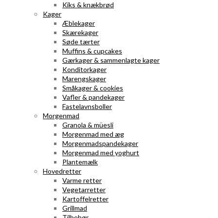
Kiks & knækbrød
Kager
Æblekager
Skærekager
Søde tærter
Muffins & cupcakes
Gærkager & sammenlagte kager
Konditorkager
Marengskager
Småkager & cookies
Vafler & pandekager
Fastelavnsboller
Morgenmad
Granola & müesli
Morgenmad med æg
Morgenmadspandekager
Morgenmad med yoghurt
Plantemælk
Hovedretter
Varme retter
Vegetarretter
Kartoffelretter
Grillmad
Tilbehør