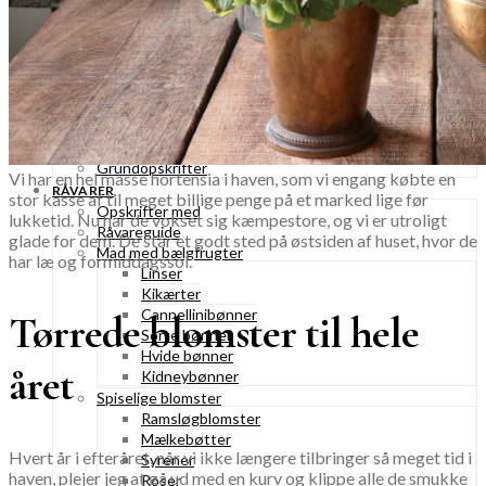
Hjemmerørt smør & ost
Snacks & nødder
Dressinger, pestoer & saucer
Fisk & skaldyr
Salater
Supper
Kryddersalt
Bålmad
Grundopskrifter
Vi har en hel masse hortensia i haven, som vi engang købte en
RÅVARER
stor kasse af til meget billige penge på et marked lige før
Opskrifter med
lukketid. Nu har de vokset sig kæmpestore, og vi er utroligt
Råvareguide
glade for dem. De står et godt sted på østsiden af huset, hvor de
Mad med bælgfrugter
har læ og formiddagssol.
Linser
Kikærter
Cannellinibønner
Tørrede blomster til hele
Sorte bønner
Hvide bønner
året
Kidneybønner
Spiselige blomster
Ramsløgblomster
Mælkebøtter
Hvert år i efteråret, når vi ikke længere tilbringer så meget tid i
Syrener
haven, plejer jeg at gå ud med en kurv og klippe alle de smukke
Roser