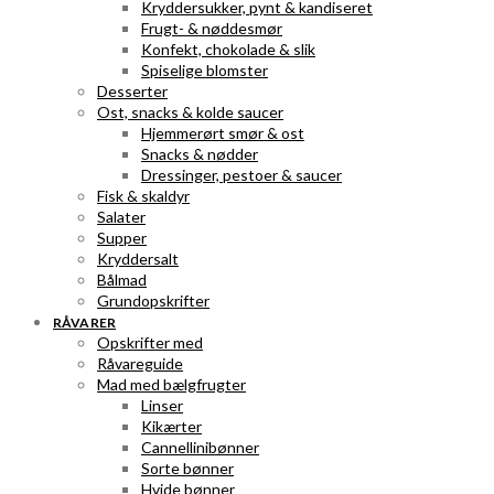
Kryddersukker, pynt & kandiseret
Frugt- & nøddesmør
Konfekt, chokolade & slik
Spiselige blomster
Desserter
Ost, snacks & kolde saucer
Hjemmerørt smør & ost
Snacks & nødder
Dressinger, pestoer & saucer
Fisk & skaldyr
Salater
Supper
Kryddersalt
Bålmad
Grundopskrifter
RÅVARER
Opskrifter med
Råvareguide
Mad med bælgfrugter
Linser
Kikærter
Cannellinibønner
Sorte bønner
Hvide bønner