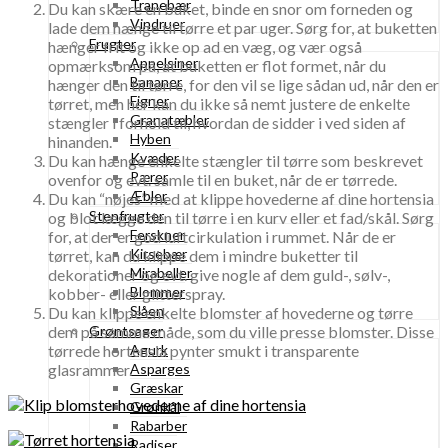
Tranebær
Du kan skære en buket, binde en snor om forneden og
Vindruer
lade dem hænge til tørre et par uger. Sørg for, at buketten
Frugter
hænger frit og ikke op ad en væg, og vær også
Appelsiner
opmærksom på, at buketten er flot formet, når du
Bananer
hænger den til tørre, for den vil se lige sådan ud, når den er
Figner
tørret, men her kan du ikke så nemt justere de enkelte
Granatæbler
stængler i forhold til, hvordan de sidder i ved siden af
Hyben
hinanden.
Kvæder
Du kan hænge enkelte stængler til tørre som beskrevet
Pærer
ovenfor og evt. samle til en buket, når de er tørrede.
Æbler
Du kan “nøjes” med at klippe hovederne af dine hortensia
Stenfrugter
og blot lægge den til tørre i en kurv eller et fad/skål. Sørg
Ferskner
for, at der er god luftcirkulation i rummet. Når de er
Kirsebær
tørret, kan du klippe dem i mindre buketter til
Mirabeller
dekorationer og evt. give nogle af dem guld-, sølv-,
Blommer
kobber- eller glitterspray.
Slåen
Du kan klippe enkelte blomster af hovederne og tørre
dem på samme måde, som du ville presse blomster. Disse
Grøntsager
tørrede hortensia pynter smukt i transparente
Agurk
glasrammer.
Asparges
Græskar
Grønkål
Rabarber
Radiser