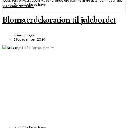
websitets privatlivspolitik vedrørende opbevaring af de data, der indsendes
Pynt til bolig og have
via denne formular.
Blomsterdekoration til julebordet
Trine Ellegaard
29. december 2014
SE MERE
Pynt til bolig og have