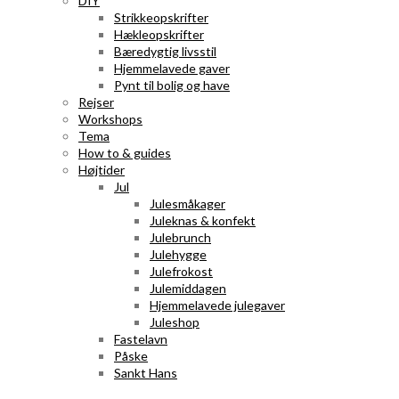
DIY
Strikkeopskrifter
Hækleopskrifter
Bæredygtig livsstil
Hjemmelavede gaver
Pynt til bolig og have
Rejser
Workshops
Tema
How to & guides
Højtider
Jul
Julesmåkager
Juleknas & konfekt
Julebrunch
Julehygge
Julefrokost
Julemiddagen
Hjemmelavede julegaver
Juleshop
Fastelavn
Påske
Sankt Hans