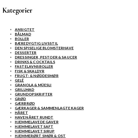
Kategorier
ANSIGTET
BÅLMAD
BOLLER
BÆREDYGTIG LIVSSTIL
DEN SPISELIGE BLOMSTERHAVE
DESSERTER
DRESSINGER, PESTOER & SAUCER
DRINKS & COCKTAILS
FASTELAVNSBOLLER
FISK & SKALDYR
FRUGT- & NØDDESMØR
GELÉ
GRANOLA & MÜESLI
GRILLMAD
GRUNDOPSKRIFTER
GRØD
GÆRBRØD
GÆRKAGER & SAMMENLAGTE KAGER
HÅRET
HAVEN ÅRET RUNDT
HJEMMELAVEDE GAVER
HJEMMELAVET SAFT
HJEMMELAVET SIRUP
HJEMMERØRT SMØR & OST