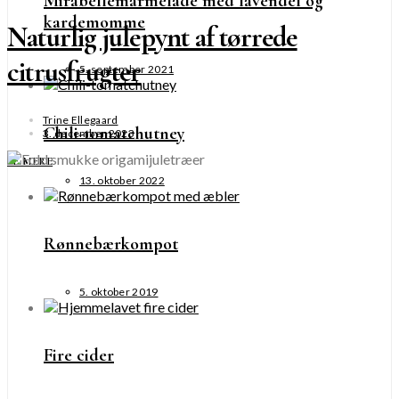
Mirabellemarmelade med lavendel og
kardemomme
Naturlig julepynt af tørrede
citrusfrugter
5. september 2021
Trine Ellegaard
Chili-tomatchutney
3. december 2023
SE MERE
13. oktober 2022
Rønnebærkompot
5. oktober 2019
Fire cider