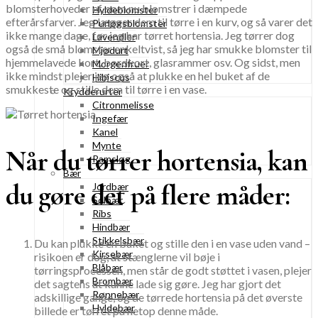
blomsterhoveder ef, som nu blomstrer i dæmpede
Hyldeblomster
efterårsfarver. Jeg lægger dem til tørre i en kurv, og så varer det
Purløgsblomster
ikke mange dage, før jeg har tørret hortensia. Jeg tørrer dog
Lavendler
også de små blomster enkeltvist, så jeg har smukke blomster til
Mjødurt
hjemmelavede kort, bordkort, glasrammer osv. Og sidst, men
Morgenfruer
ikke mindst plejer jeg også at plukke en hel buket af de
Hibiscus
smukkeste og stille dem til tørre i en vase.
Krydderurter
Citronmelisse
Ingefær
Kanel
Mynte
Når du tørrer hortensia, kan
Ramsløg
Bær
du gøre det på flere måder:
Jordbær
Solbær
Ribs
Hindbær
Stikkelsbær
Du kan plukke en buket og stille den i en vase uden vand –
Kirsebær
risikoen er dog, at stænglerne vil bøje i
Blåbær
tørringsprocessen, men står de godt støttet i vasen, plejer
Brombær
det sagtens at kunne lade sig gøre. Jeg har gjort det
Rønnebær
adskillige gange, og de tørrede hortensia på det øverste
Hyldebær
billede er tørret på netop denne måde.