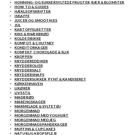
HONNING- OG SUKKERSYLTEDE FRUGTER, BÆR & BLOMSTER
HOW TO & GUIDES
HÆKLEOPSKRIFTER
ISKAFFE
JUICER OG SMOOTHIES
JUL
KARTOFFELRETTER
KIKS & KNÆKBRØD
KOLDE DRIKKE
KOMPOT & CHUTNEY
KONDITORKAGER
KONFEKT, CHOKOLADE & SLIK
KROPPEN
KRYDDEREDDIKER
KRYDDEROLIER
KRYDDERSALT
KRYDDERSNAPS
KRYDDERSUKKER, PYNT & KANDISERET
KØKKENHAVEN
LIKØRER
LIVSSTIL
MADBRØD
MARENGSKAGER
MARMELADE & SYLTETØJ
MORGENMAD
MORGENMAD MED YOGHURT
MORGENMAD MED ÆG
MORGENMADSPANDEKAGER
MUFFINS & CUPCAKES
NATURLIG KROPSPLEJE