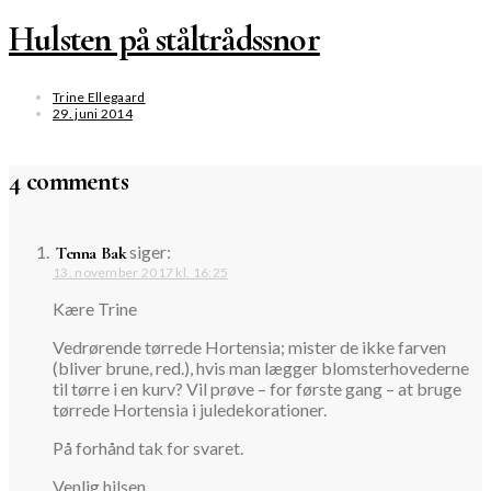
Hulsten på ståltrådssnor
Trine Ellegaard
29. juni 2014
4 comments
siger:
Tenna Bak
13. november 2017 kl. 16:25
Kære Trine
Vedrørende tørrede Hortensia; mister de ikke farven
(bliver brune, red.), hvis man lægger blomsterhovederne
til tørre i en kurv? Vil prøve – for første gang – at bruge
tørrede Hortensia i juledekorationer.
På forhånd tak for svaret.
Venlig hilsen