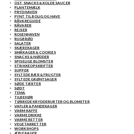
OST, SNACKS & KOLDE SAUCER
PLANTEMÆLK
PRYDHAVEN
PYNT TIL BOLIG OG HAVE
RÅVAREGUIDE
RÅVARER
REJSER
ROSENHAVEN
RUGBRØD
SALATER
SKÆREKAGER
SMÅKAGER & COOKIES
SNACKS & NØDDER
SPISELIGE BLOMSTER
STRIKKEOPSKRIFTER
SUPPER
SYLTEDE BÆR & FRUGTER
SYLTEDE GRØNTSAGER
SØDE TÆRTER
SØDT
TEMA
TILBEHØR
TØRREDE KRYDDERURTER OG BLOMSTER
VAFLER & PANDEKAGER
VARM KAFFE
VARME DRIKKE
VARME RETTER
VEGETARRETTER
WORKSHOPS
ÆBLEKAGER