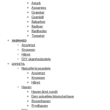
Agurk
Asparges
Græskar
Grønkål
Rabarber
Radiser
Rødbeder
Tomater
SKØNHED
Ansigtet
Kroppen
Håret
DIY skønhedspleje
LIVSSTIL
Naturlig kropspleje
Ansigtet
Kroppen
Håret
Haven
Haven året rundt
Den spiselige blomsterhave
Rosenhaven
Prydhaven