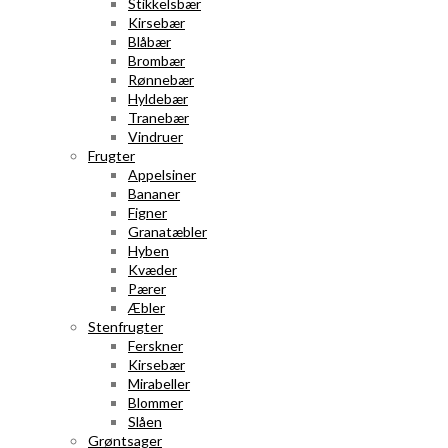
Stikkelsbær
Kirsebær
Blåbær
Brombær
Rønnebær
Hyldebær
Tranebær
Vindruer
Frugter
Appelsiner
Bananer
Figner
Granatæbler
Hyben
Kvæder
Pærer
Æbler
Stenfrugter
Ferskner
Kirsebær
Mirabeller
Blommer
Slåen
Grøntsager