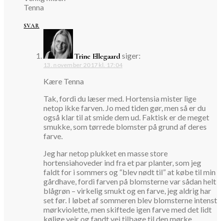
Tenna
SVAR
siger:
Trine Ellegaard
13. november 2017 kl. 17:04
Kære Tenna
Tak, fordi du læser med. Hortensia mister lige
netop ikke farven. Jo med tiden gør, men så er du
også klar til at smide dem ud. Faktisk er de meget
smukke, som tørrede blomster på grund af deres
farve.
Jeg har netop plukket en masse store
hortensiahoveder ind fra et par planter, som jeg
faldt for i sommers og “blev nødt til” at købe til min
gårdhave, fordi farven på blomsterne var sådan helt
blågrøn – virkelig smukt og en farve, jeg aldrig har
set før. I løbet af sommeren blev blomsterne intenst
mørkviolette, men skiftede igen farve med det lidt
kølige vejr og fandt vej tilbage til den mørke