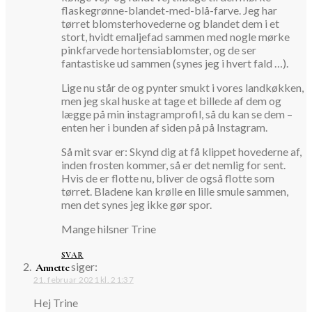
flaskegrønne-blandet-med-blå-farve. Jeg har
tørret blomsterhovederne og blandet dem i et
stort, hvidt emaljefad sammen med nogle mørke
pinkfarvede hortensiablomster, og de ser
fantastiske ud sammen (synes jeg i hvert fald …).
Lige nu står de og pynter smukt i vores landkøkken,
men jeg skal huske at tage et billede af dem og
lægge på min instagramprofil, så du kan se dem –
enten her i bunden af siden på på Instagram.
Så mit svar er: Skynd dig at få klippet hovederne af,
inden frosten kommer, så er det nemlig for sent.
Hvis de er flotte nu, bliver de også flotte som
tørret. Bladene kan krølle en lille smule sammen,
men det synes jeg ikke gør spor.
Mange hilsner Trine
SVAR
siger:
Annette
21. februar 2021 kl. 21:37
Hej Trine