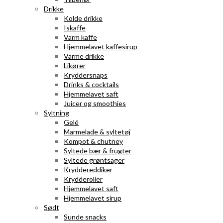
Drikke
Kolde drikke
Iskaffe
Varm kaffe
Hjemmelavet kaffesirup
Varme drikke
Likører
Kryddersnaps
Drinks & cocktails
Hjemmelavet saft
Juicer og smoothies
Syltning
Gelé
Marmelade & syltetøj
Kompot & chutney
Syltede bær & frugter
Syltede grøntsager
Kryddereddiker
Krydderolier
Hjemmelavet saft
Hjemmelavet sirup
Sødt
Sunde snacks