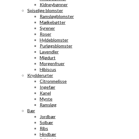
Kidneybønner
Spiselige blomster
Ramsløgblomster
Mælkebøtter
Syrener
Roser
Hyldeblomster
Purløgsblomster
Lavendler
Mjødurt
Morgenfruer
Hibiscus
Krydderurter
Citronmelisse
Ingefær
Kanel
Mynte
Ramsløg
Bær
Jordbær
Solbær
Ribs
Hindbær