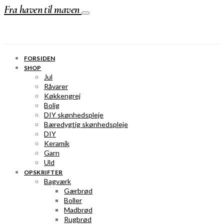
Fra haven til maven
FORSIDEN
SHOP
Jul
Råvarer
Køkkengrej
Bolig
DIY skønhedspleje
Bæredygtig skønhedspleje
DIY
Keramik
Garn
Uld
OPSKRIFTER
Bagværk
Gærbrød
Boller
Madbrød
Rugbrød