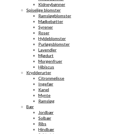
Kidneybønner
Spiselige blomster
Ramsløgblomster
Mælkebøtter
Syrener
Roser
Hyldeblomster
Purløgsblomster
Lavendler
Mjødurt
Morgenfruer
Hibiscus
Krydderurter
Citronmelisse
Ingefær
Kanel
Mynte
Ramsløg
Bær
Jordbær
Solbær
Ribs
Hindbær