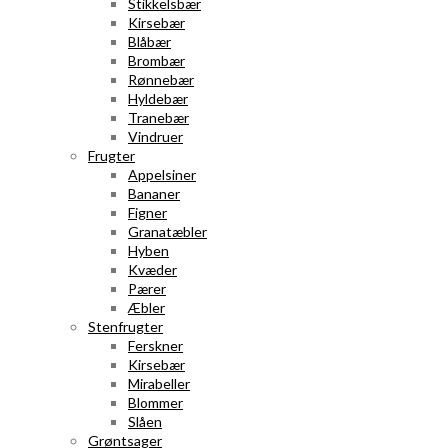
Stikkelsbær
Kirsebær
Blåbær
Brombær
Rønnebær
Hyldebær
Tranebær
Vindruer
Frugter
Appelsiner
Bananer
Figner
Granatæbler
Hyben
Kvæder
Pærer
Æbler
Stenfrugter
Ferskner
Kirsebær
Mirabeller
Blommer
Slåen
Grøntsager