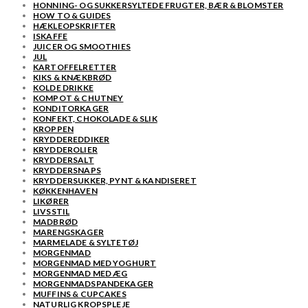
HONNING- OG SUKKERSYLTEDE FRUGTER, BÆR & BLOMSTER
HOW TO & GUIDES
HÆKLEOPSKRIFTER
ISKAFFE
JUICER OG SMOOTHIES
JUL
KARTOFFELRETTER
KIKS & KNÆKBRØD
KOLDE DRIKKE
KOMPOT & CHUTNEY
KONDITORKAGER
KONFEKT, CHOKOLADE & SLIK
KROPPEN
KRYDDEREDDIKER
KRYDDEROLIER
KRYDDERSALT
KRYDDERSNAPS
KRYDDERSUKKER, PYNT & KANDISERET
KØKKENHAVEN
LIKØRER
LIVSSTIL
MADBRØD
MARENGSKAGER
MARMELADE & SYLTETØJ
MORGENMAD
MORGENMAD MED YOGHURT
MORGENMAD MED ÆG
MORGENMADSPANDEKAGER
MUFFINS & CUPCAKES
NATURLIG KROPSPLEJE