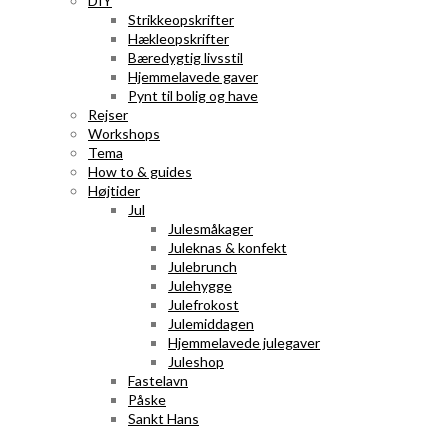
DIY
Strikkeopskrifter
Hækleopskrifter
Bæredygtig livsstil
Hjemmelavede gaver
Pynt til bolig og have
Rejser
Workshops
Tema
How to & guides
Højtider
Jul
Julesmåkager
Juleknas & konfekt
Julebrunch
Julehygge
Julefrokost
Julemiddagen
Hjemmelavede julegaver
Juleshop
Fastelavn
Påske
Sankt Hans