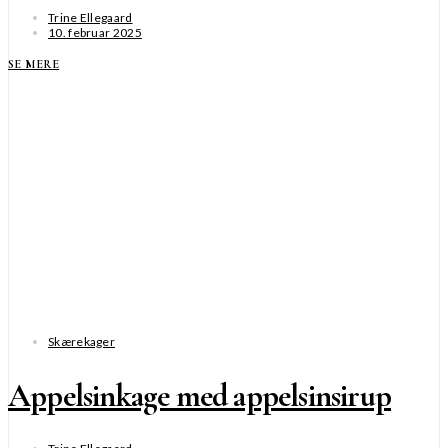
Trine Ellegaard
10. februar 2025
SE MERE
Skærekager
Appelsinkage med appelsinsirup