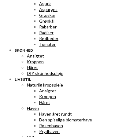
Agurk
Asparges
Græskar
Grønkål
Rabarber
Radiser
Rødbeder
Tomater
SKØNHED
Ansigtet
Kroppen
Håret
DIY skønhedspleje
LIVSSTIL
Naturlig kropspleje
Ansigtet
Kroppen
Håret
Haven
Haven året rundt
Den spiselige blomsterhave
Rosenhaven
Prydhaven