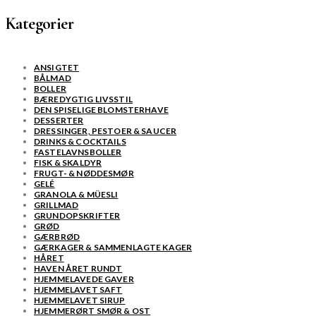
Kategorier
ANSIGTET
BÅLMAD
BOLLER
BÆREDYGTIG LIVSSTIL
DEN SPISELIGE BLOMSTERHAVE
DESSERTER
DRESSINGER, PESTOER & SAUCER
DRINKS & COCKTAILS
FASTELAVNSBOLLER
FISK & SKALDYR
FRUGT- & NØDDESMØR
GELÉ
GRANOLA & MÜESLI
GRILLMAD
GRUNDOPSKRIFTER
GRØD
GÆRBRØD
GÆRKAGER & SAMMENLAGTE KAGER
HÅRET
HAVEN ÅRET RUNDT
HJEMMELAVEDE GAVER
HJEMMELAVET SAFT
HJEMMELAVET SIRUP
HJEMMERØRT SMØR & OST