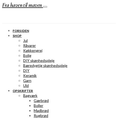
Fra haven til maven
FORSIDEN
SHOP
Jul
Råvarer
Køkkengrej
Bolig
DIY skønhedspleje
Bæredygtig skønhedspleje
DIY
Keramik
Garn
Uld
OPSKRIFTER
Bagværk
Gærbrød
Boller
Madbrød
Rugbrød