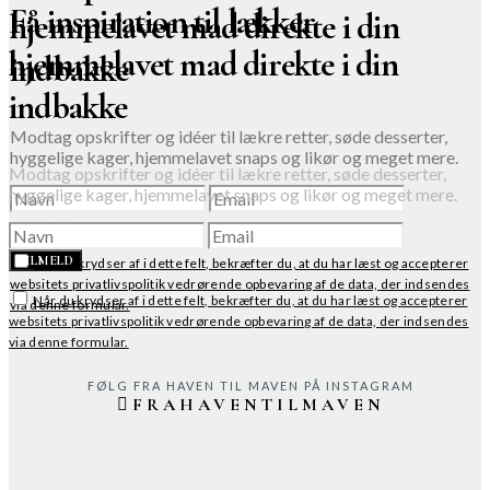
Få inspiration til lækker
hjemmelavet mad direkte i din
hjemmelavet mad direkte i din
indbakke
indbakke
Modtag opskrifter og idéer til lækre retter, søde desserter,
hyggelige kager, hjemmelavet snaps og likør og meget mere.
Modtag opskrifter og idéer til lækre retter, søde desserter,
hyggelige kager, hjemmelavet snaps og likør og meget mere.
TILMELD
TILMELD
Når du krydser af i dette felt, bekræfter du, at du har læst og accepterer
websitets privatlivspolitik vedrørende opbevaring af de data, der indsendes
Når du krydser af i dette felt, bekræfter du, at du har læst og accepterer
via denne formular.
websitets privatlivspolitik vedrørende opbevaring af de data, der indsendes
via denne formular.
FØLG FRA HAVEN TIL MAVEN PÅ INSTAGRAM
FRAHAVENTILMAVEN