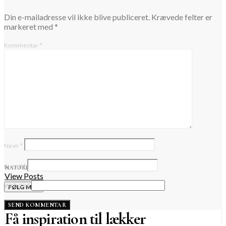
Din e-mailadresse vil ikke blive publiceret.
Krævede felter er
markeret med
*
Kommentar
*
Navn
*
E-mail
*
NATURLIG KROPSPLEJE
View Posts
Websted
FØLG MED
Få inspiration til lækker