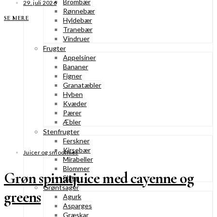
Brombær
29. juli 2026
Rønnebær
SE MERE
Hyldebær
Tranebær
Vindruer
Frugter
Appelsiner
Bananer
Figner
Granatæbler
Hyben
Kvæder
Pærer
Æbler
Stenfrugter
Ferskner
Kirsebær
Juicer og smoothies
Mirabeller
Blommer
Grøn spinatjuice med cayenne og
Slåen
Grøntsager
greens
Agurk
Asparges
Græskar