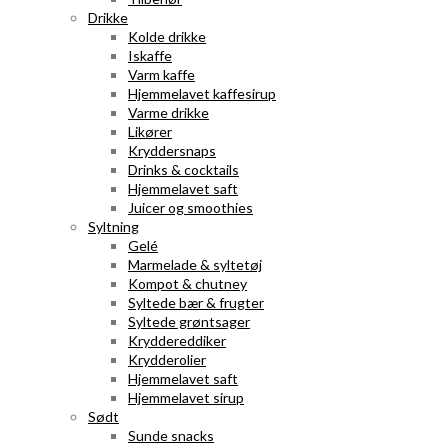
Drikke
Kolde drikke
Iskaffe
Varm kaffe
Hjemmelavet kaffesirup
Varme drikke
Likører
Kryddersnaps
Drinks & cocktails
Hjemmelavet saft
Juicer og smoothies
Syltning
Gelé
Marmelade & syltetøj
Kompot & chutney
Syltede bær & frugter
Syltede grøntsager
Kryddereddiker
Krydderolier
Hjemmelavet saft
Hjemmelavet sirup
Sødt
Sunde snacks