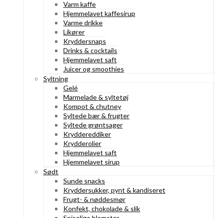
Varm kaffe
Hjemmelavet kaffesirup
Varme drikke
Likører
Kryddersnaps
Drinks & cocktails
Hjemmelavet saft
Juicer og smoothies
Syltning
Gelé
Marmelade & syltetøj
Kompot & chutney
Syltede bær & frugter
Syltede grøntsager
Kryddereddiker
Krydderolier
Hjemmelavet saft
Hjemmelavet sirup
Sødt
Sunde snacks
Kryddersukker, pynt & kandiseret
Frugt- & nøddesmør
Konfekt, chokolade & slik
Spiselige blomster