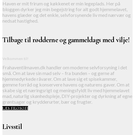
Haven er mit frirum og køkkenet er min legeplads. Her på
bloggen dyrker jeg min begejstring for alt godt hjemmelavet,
havens glæder og det enkle, selvforsynende liv med nærvær og
nedsat hastighed.
Tilbage til rødderne og gammeldags med vilje!
Velkommen til!
Frahaventilmaven.dk handler om moderne selvforsyning i det
små. Om at lave sin mad selv – fra bunden – og gerne af
hjemmedyrkede råvarer. Om at lave sig et spisekammer,
gemme forråd og konservere havens og naturens gaver. Om at
skabe sig et næringsrigt og meningsfyldt liv med hjemmelavet
mad, naturlig skønhedspleje, DIY-projekter og dyrkning af egne
grøntsager og krydderurter, bær og frugter.
LÆS FILOSOFI
Livsstil