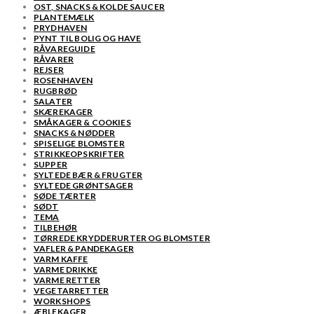
OST, SNACKS & KOLDE SAUCER
PLANTEMÆLK
PRYDHAVEN
PYNT TIL BOLIG OG HAVE
RÅVAREGUIDE
RÅVARER
REJSER
ROSENHAVEN
RUGBRØD
SALATER
SKÆREKAGER
SMÅKAGER & COOKIES
SNACKS & NØDDER
SPISELIGE BLOMSTER
STRIKKEOPSKRIFTER
SUPPER
SYLTEDE BÆR & FRUGTER
SYLTEDE GRØNTSAGER
SØDE TÆRTER
SØDT
TEMA
TILBEHØR
TØRREDE KRYDDERURTER OG BLOMSTER
VAFLER & PANDEKAGER
VARM KAFFE
VARME DRIKKE
VARME RETTER
VEGETARRETTER
WORKSHOPS
ÆBLEKAGER