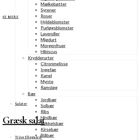
Mælkebøtter
Syrener
Roser
SE MERE
Hyldeblomster
Purløgsblomster
Lavendler
Mjødurt
Morgenfruer
Hibiscus
Krydderurter
Citronmelisse
Ingefær
Kanel
Mynte
Ramsløg
Bær
Jordbær
Salater
Solbær
Ribs
Græsk salat
Hindbær
Stikkelsbær
Kirsebær
Blåbær
Trine Ellegaard