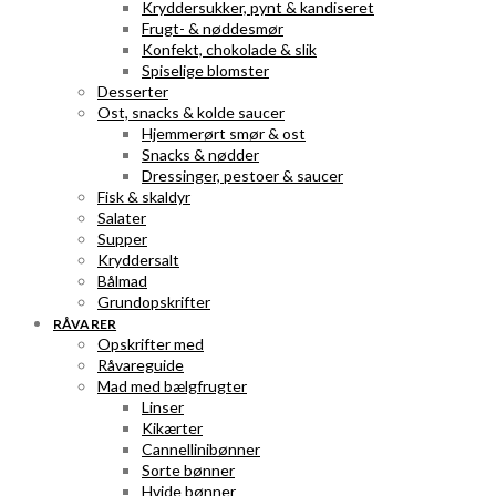
Kryddersukker, pynt & kandiseret
Frugt- & nøddesmør
Konfekt, chokolade & slik
Spiselige blomster
Desserter
Ost, snacks & kolde saucer
Hjemmerørt smør & ost
Snacks & nødder
Dressinger, pestoer & saucer
Fisk & skaldyr
Salater
Supper
Kryddersalt
Bålmad
Grundopskrifter
RÅVARER
Opskrifter med
Råvareguide
Mad med bælgfrugter
Linser
Kikærter
Cannellinibønner
Sorte bønner
Hvide bønner