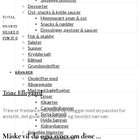
Desserter
Ost, snacks & kolde saucer
TOTAL
Hjemmerørt smør & ost
0
Snacks & nødder
SHARES
Dressinger, pestoer & saucer
0
SHARE
Fisk & skaldyr
0
PIN IT
Salater
Supper
Kryddersalt
Bålmad
Grundopskrifter
RÅVARER
Opskrifter med
Råvareguide
Mad med bælgfrugter
Trine Ellegaard
Linser
Kikærter
Cannellinibønner
Trine er freelance-skribent og blogger med en passion for
Sorte bønner
æstetik, det gode liv, litteratur og bevidst nærvær.
Hvide bønner
Kidneybønner
Spiselige blomster
Måske vil du også synes om disse ...
Ramsløgblomster