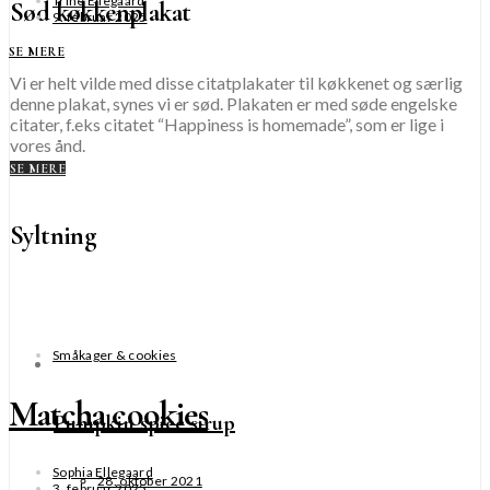
Trine Ellegaard
Sød køkkenplakat
9. februar 2025
SE MERE
Vi er helt vilde med disse citatplakater til køkkenet og særlig
denne plakat, synes vi er sød. Plakaten er med søde engelske
citater, f.eks citatet “Happiness is homemade”, som er lige i
vores ånd.
SE MERE
Syltning
Småkager & cookies
Matcha cookies
Pumpkin spice sirup
Sophia Ellegaard
28. oktober 2021
3. februar 2025