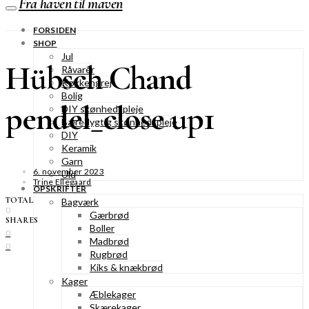
Fra haven til maven
FORSIDEN
SHOP
Jul
Hübsch Chand
Råvarer
Køkkengrej
Bolig
pendel_close up1
DIY skønhedspleje
Bæredygtig skønhedspleje
DIY
Keramik
Garn
6. november 2023
Uld
Trine Ellegaard
OPSKRIFTER
TOTAL
Bagværk
0
Gærbrød
SHARES
Boller
0
Madbrød
0
Rugbrød
Kiks & knækbrød
Kager
Æblekager
Skærekager