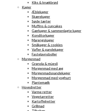
Kiks & knækbrød
Kager
Æblekager
Skærekager
Søde tærter
Muffins & cupcakes
Gærkager & sammenlagte kager
Konditorkager
Marengskager
Småkager & cookies
Vafler & pandekager
Fastelavnsboller
Morgenmad
Granola & müesli
Morgenmad med æg
Morgenmadspandekager
Morgenmad med yoghurt
Plantemælk
Hovedretter
Varme retter
Vegetarretter
Kartoffelretter
Grillmad
Tilbehør