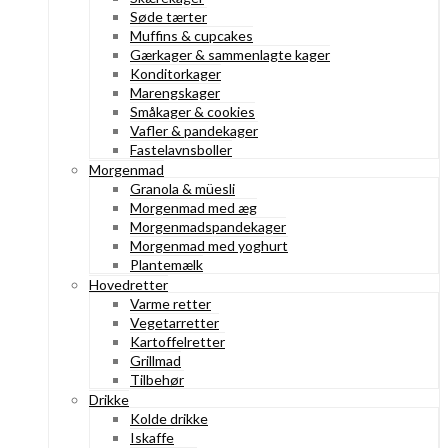
Søde tærter
Muffins & cupcakes
Gærkager & sammenlagte kager
Konditorkager
Marengskager
Småkager & cookies
Vafler & pandekager
Fastelavnsboller
Morgenmad
Granola & müesli
Morgenmad med æg
Morgenmadspandekager
Morgenmad med yoghurt
Plantemælk
Hovedretter
Varme retter
Vegetarretter
Kartoffelretter
Grillmad
Tilbehør
Drikke
Kolde drikke
Iskaffe