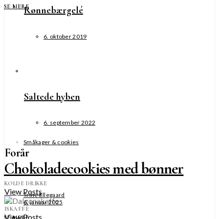
SE MERE
Rønnebærgelé
6. oktober 2019
Saltede hyben
6. september 2022
Småkager & cookies
Forår
Chokoladecookies med bønner
KOLDE DRIKKE
View Posts
Trine Ellegaard
6. januar 2025
ISKAFFE
View Posts
SE MERE