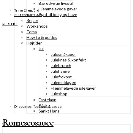
Bæredygtig livsstil
Hjemmelavede gaver
Trine Ellegaard
Pynt til bolig og have
20. februar 2025
Rejser
SE MERE
Workshops
Tema
How to & guides
Højtider
Jul
Julesmåkager
Juleknas & konfekt
Julebrunch
Julehygge
Julefrokost
Julemiddagen
Hjemmelavede julegaver
Juleshop
Fastelavn
Påske
Dressinger, pestoer & saucer
Sankt Hans
Romescosauce