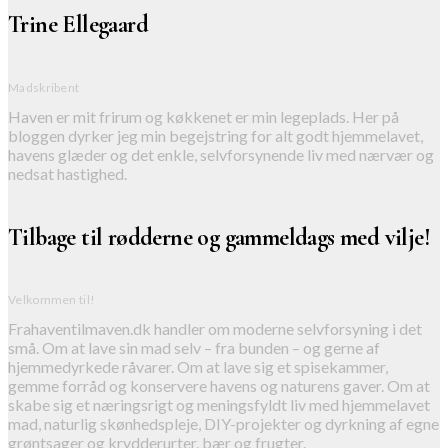
Trine Ellegaard
Madskribent
Haven er mit frirum og køkkenet er min legeplads. Her på
bloggen dyrker jeg min begejstring for alt godt hjemmelavet,
havens glæder og det enkle, selvforsynende liv med nærvær og
nedsat hastighed.
Tilbage til rødderne og gammeldags med vilje!
Velkommen til!
Frahaventilmaven.dk handler om moderne selvforsyning i det
små. Om at lave sin mad selv – fra bunden – og gerne af
hjemmedyrkede råvarer. Om at lave sig et spisekammer,
gemme forråd og konservere havens og naturens gaver. Om at
skabe sig et næringsrigt og meningsfyldt liv med hjemmelavet
mad, naturlig skønhedspleje, DIY-projekter og dyrkning af egne
grøntsager og krydderurter, bær og frugter.