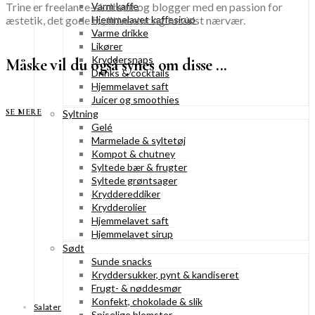
Trine er freelance-skribent og blogger med en passion for
Varm kaffe
æstetik, det gode liv, litteratur og bevidst nærvær.
Hjemmelavet kaffesirup
Varme drikke
Likører
Kryddersnaps
Måske vil du også synes om disse ...
Drinks & cocktails
Hjemmelavet saft
Juicer og smoothies
SE MERE
Syltning
Gelé
Marmelade & syltetøj
Kompot & chutney
Syltede bær & frugter
Syltede grøntsager
Kryddereddiker
Krydderolier
Hjemmelavet saft
Hjemmelavet sirup
Sødt
Sunde snacks
Kryddersukker, pynt & kandiseret
Frugt- & nøddesmør
Konfekt, chokolade & slik
Salater
Spiselige blomster