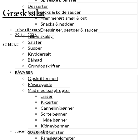
Desserter
Græsk salat
Ost, snacks & kolde saucer
Hjemmerørt smør & ost
Snacks & nødder
Dressinger, pestoer & saucer
Trine Ellegaard
29. juli 2026
Fisk & skaldyr
Salater
SE MERE
Supper
Kryddersalt
Bålmad
Grundopskrifter
RÅVARER
Opskrifter med
Råvareguide
Mad med bælgfrugter
Linser
Kikærter
Cannellinibønner
Sorte bønner
Hvide bønner
Kidneybønner
Juicer og smoothies
Spiselige blomster
Ramsløgblomster