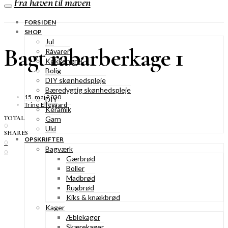
Fra haven til maven
FORSIDEN
SHOP
Jul
Bagt rabarberkage 1
Råvarer
Køkkengrej
Bolig
DIY skønhedspleje
Bæredygtig skønhedspleje
15. maj 2020
DIY
Trine Ellegaard
Keramik
TOTAL
Garn
0
Uld
SHARES
OPSKRIFTER
0
Bagværk
0
Gærbrød
Boller
Madbrød
Rugbrød
Kiks & knækbrød
Kager
Æblekager
Skærekager