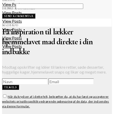
View Posts
Websted
DRINKS & COCKTAILS
View Posts
BÅLMAD
View Posts
MADBRØD
Få inspiration til lækker
View Posts
TILBEHØR
View Posts
hjemmelavet mad direkte i din
GRILLMAD
View Posts
indbakke
Modtag opskrifter og idéer til lækre retter, søde desserter,
hyggelige kager, hjemmelavet snaps og likør og meget mere.
TILMELD
Når du krydser af i dette felt, bekræfter du, at du har læst og accepterer
websitets privatlivspolitik vedrørende opbevaring af de data, der indsendes
via denne formular.