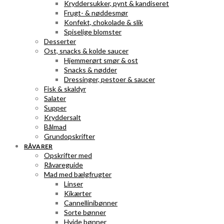
Kryddersukker, pynt & kandiseret
Frugt- & nøddesmør
Konfekt, chokolade & slik
Spiselige blomster
Desserter
Ost, snacks & kolde saucer
Hjemmerørt smør & ost
Snacks & nødder
Dressinger, pestoer & saucer
Fisk & skaldyr
Salater
Supper
Kryddersalt
Bålmad
Grundopskrifter
RÅVARER
Opskrifter med
Råvareguide
Mad med bælgfrugter
Linser
Kikærter
Cannellinibønner
Sorte bønner
Hvide bønner