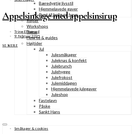
Bæredygtig livsstil
Hjemmelavede gaver
Appelsinkage med appelsinsirup
Pynt til bolig og have
Rejser
Workshops
Tema
Trine Ellegaard
9. februar 2025
How to & guides
Højtider
SE MERE
Jul
Julesmåkager
Juleknas & konfekt
Julebrunch
Julehygge
Julefrokost
Julemiddagen
Hjemmelavede julegaver
Juleshop
Fastelavn
Påske
Sankt Hans
Småkager & cookies