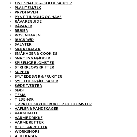
OST, SNACKS & KOLDE SAUCER
PLANTEMÆLK
PRYDHAVEN
PYNT TIL BOLIG OG HAVE
RÅVAREGUIDE
RÅVARER
REJSER
ROSENHAVEN
RUGBRØD
SALATER
SKÆREKAGER
SMÅKAGER & COOKIES
SNACKS & NØDDER
SPISELIGE BLOMSTER
STRIKKEOPSKRIFTER
SUPPER
SYLTEDE BÆR & FRUGTER
SYLTEDE GRØNTSAGER
SØDE TÆRTER
SØDT
TEMA
TILBEHØR
TØRREDE KRYDDERURTER OG BLOMSTER
VAFLER & PANDEKAGER
VARM KAFFE
VARME DRIKKE
VARME RETTER
VEGETARRETTER
WORKSHOPS
ÆBLEKAGER