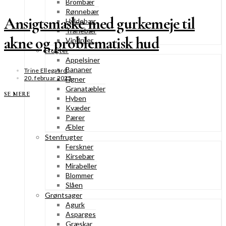
Brombær
Rønnebær
Ansigtsmaske med gurkemeje til
Hyldebær
Tranebær
akne og problematisk hud
Vindruer
Frugter
Appelsiner
Bananer
Trine Ellegaard
20. februar 2025
Figner
Granatæbler
SE MERE
Hyben
Kvæder
Pærer
Æbler
Stenfrugter
Ferskner
Kirsebær
Mirabeller
Blommer
Slåen
Grøntsager
Agurk
Asparges
Græskar