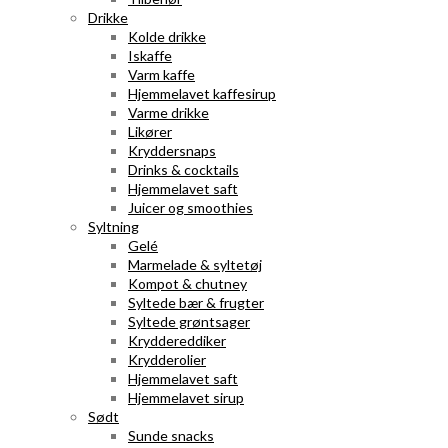
Drikke
Kolde drikke
Iskaffe
Varm kaffe
Hjemmelavet kaffesirup
Varme drikke
Likører
Kryddersnaps
Drinks & cocktails
Hjemmelavet saft
Juicer og smoothies
Syltning
Gelé
Marmelade & syltetøj
Kompot & chutney
Syltede bær & frugter
Syltede grøntsager
Kryddereddiker
Krydderolier
Hjemmelavet saft
Hjemmelavet sirup
Sødt
Sunde snacks