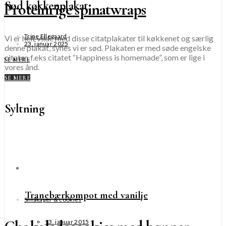
Sød køkkenplakat
Proteinrige spinatwraps
Trine Ellegaard
Vi er helt vilde med disse citatplakater til køkkenet og særlig
23. januar 2025
denne plakat, synes vi er sød. Plakaten er med søde engelske
citater, f.eks citatet “Happiness is homemade”, som er lige i
SE MERE
vores ånd.
SE MERE
Syltning
Tranebærkompot med vanilje
Småkager & cookies
13. januar 2015