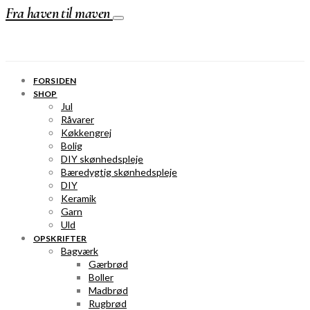
Fra haven til maven
FORSIDEN
SHOP
Jul
Råvarer
Køkkengrej
Bolig
DIY skønhedspleje
Bæredygtig skønhedspleje
DIY
Keramik
Garn
Uld
OPSKRIFTER
Bagværk
Gærbrød
Boller
Madbrød
Rugbrød