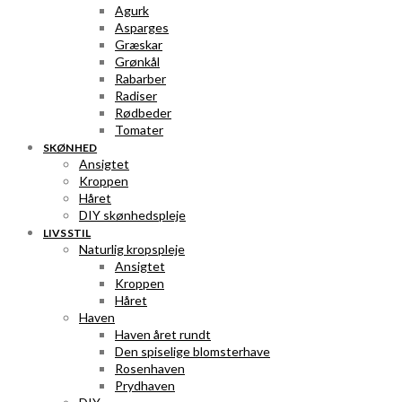
Agurk
Asparges
Græskar
Grønkål
Rabarber
Radiser
Rødbeder
Tomater
SKØNHED
Ansigtet
Kroppen
Håret
DIY skønhedspleje
LIVSSTIL
Naturlig kropspleje
Ansigtet
Kroppen
Håret
Haven
Haven året rundt
Den spiselige blomsterhave
Rosenhaven
Prydhaven