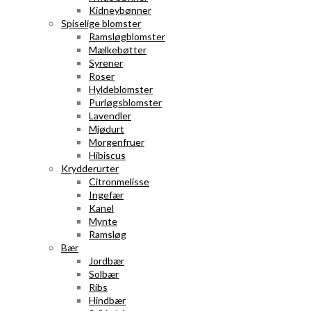
Kidneybønner
Spiselige blomster
Ramsløgblomster
Mælkebøtter
Syrener
Roser
Hyldeblomster
Purløgsblomster
Lavendler
Mjødurt
Morgenfruer
Hibiscus
Krydderurter
Citronmelisse
Ingefær
Kanel
Mynte
Ramsløg
Bær
Jordbær
Solbær
Ribs
Hindbær