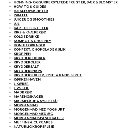
HONNING- OG SUKKERSYLTEDE FRUGTER, BÆR & BLOMSTER
HOW TO & GUIDES
HÆKLEOPSKRIFTER
ISKAFFE
JUICER OG SMOOTHIES
JUL
KARTOFFELRETTER
KIKS & KNÆKBRØD
KOLDE DRIKKE
KOMPOT & CHUTNEY
KONDITORKAGER
KONFEKT, CHOKOLADE & SLIK
KROPPEN
KRYDDEREDDIKER
KRYDDEROLIER
KRYDDERSALT
KRYDDERSNAPS
KRYDDERSUKKER, PYNT & KANDISERET
KØKKENHAVEN
LIKØRER
LIVSSTIL
MADBRØD
MARENGSKAGER
MARMELADE & SYLTETØJ
MORGENMAD
MORGENMAD MED YOGHURT
MORGENMAD MED ÆG
MORGENMADSPANDEKAGER
MUFFINS & CUPCAKES
NATURLIG KROPSPLEJE