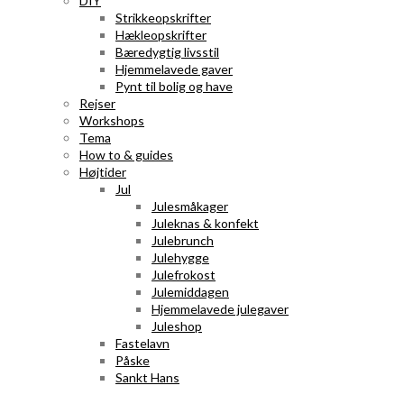
DIY
Strikkeopskrifter
Hækleopskrifter
Bæredygtig livsstil
Hjemmelavede gaver
Pynt til bolig og have
Rejser
Workshops
Tema
How to & guides
Højtider
Jul
Julesmåkager
Juleknas & konfekt
Julebrunch
Julehygge
Julefrokost
Julemiddagen
Hjemmelavede julegaver
Juleshop
Fastelavn
Påske
Sankt Hans