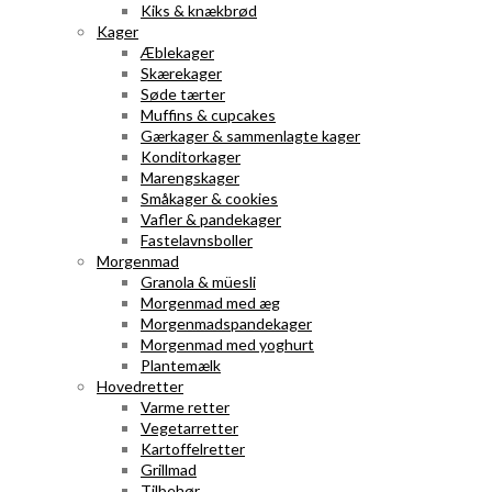
Kiks & knækbrød
Kager
Æblekager
Skærekager
Søde tærter
Muffins & cupcakes
Gærkager & sammenlagte kager
Konditorkager
Marengskager
Småkager & cookies
Vafler & pandekager
Fastelavnsboller
Morgenmad
Granola & müesli
Morgenmad med æg
Morgenmadspandekager
Morgenmad med yoghurt
Plantemælk
Hovedretter
Varme retter
Vegetarretter
Kartoffelretter
Grillmad
Tilbehør