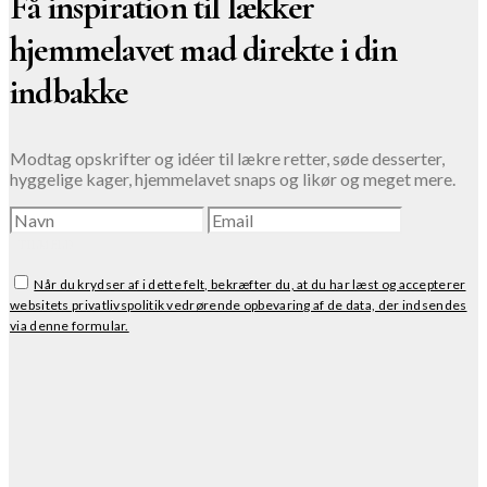
Få inspiration til lækker
hjemmelavet mad direkte i din
indbakke
Modtag opskrifter og idéer til lækre retter, søde desserter,
hyggelige kager, hjemmelavet snaps og likør og meget mere.
TILMELD
Når du krydser af i dette felt, bekræfter du, at du har læst og accepterer
websitets privatlivspolitik vedrørende opbevaring af de data, der indsendes
via denne formular.