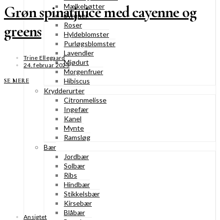
Mælkebøtter
Grøn spinatjuice med cayenne og
Syrener
Roser
greens
Hyldeblomster
Purløgsblomster
Lavendler
Trine Ellegaard
Mjødurt
24. februar 2025
Morgenfruer
Hibiscus
SE MERE
Krydderurter
Citronmelisse
Ingefær
Kanel
Mynte
Ramsløg
Bær
Jordbær
Solbær
Ribs
Hindbær
Stikkelsbær
Kirsebær
Blåbær
Ansigtet