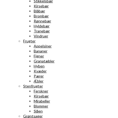
Stikkelsbær
Kirsebær
Blåbær
Brombær
Rønnebær
Hyldebær
Tranebær
Vindruer
Frugter
Appelsiner
Bananer
Figner
Granatæbler
Hyben
Kvæder
Pærer
Æbler
Stenfrugter
Ferskner
Kirsebær
Mirabeller
Blommer
Slåen
Grøntsager