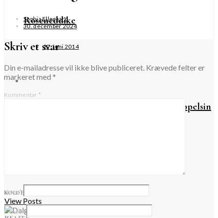
Roseneddike
Sophia Ellegaard
30. december 2024
Skriv et svar
27. juni 2014
Din e-mailadresse vil ikke blive publiceret.
Krævede felter er
markeret med
*
Kommentar
*
Brombærmarmelade med mandler og appelsin
26. september 2021
Forår
Navn
*
KOLDE DRIKKE
View Posts
E-mail
*
ISKAFFE