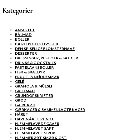
Kategorier
ANSIGTET
BÅLMAD
BOLLER
BÆREDYGTIG LIVSSTIL
DEN SPISELIGE BLOMSTERHAVE
DESSERTER
DRESSINGER, PESTOER & SAUCER
DRINKS & COCKTAILS
FASTELAVNSBOLLER
FISK & SKALDYR
FRUGT- & NØDDESMØR
GELÉ
GRANOLA & MÜESLI
GRILLMAD
GRUNDOPSKRIFTER
GRØD
GÆRBRØD
GÆRKAGER & SAMMENLAGTE KAGER
HÅRET
HAVEN ÅRET RUNDT
HJEMMELAVEDE GAVER
HJEMMELAVET SAFT
HJEMMELAVET SIRUP
HJEMMERØRT SMØR & OST