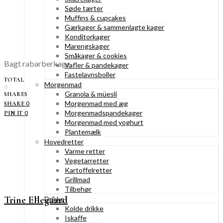
Søde tærter
Muffins & cupcakes
Gærkager & sammenlagte kager
Konditorkager
Marengskager
Småkager & cookies
Bagt rabarberkage
Vafler & pandekager
Fastelavnsboller
TOTAL
Morgenmad
0
Granola & müesli
SHARES
Morgenmad med æg
0
SHARE
Morgenmadspandekager
0
PIN IT
Morgenmad med yoghurt
Plantemælk
Hovedretter
Varme retter
Vegetarretter
Kartoffelretter
Grillmad
Tilbehør
Trine Ellegaard
Drikke
Kolde drikke
Iskaffe