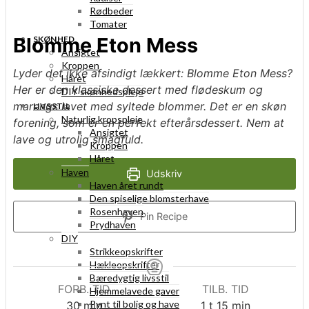
Rødbeder
Tomater
Blomme Eton Mess
SKØNHED
Ansigtet
Kroppen
Lyder det ikke afsindigt lækkert: Blomme Eton Mess?
Håret
Her er den klassiske dessert med flødeskum og
DIY skønhedspleje
marengs lavet med syltede blommer. Det er en skøn
LIVSSTIL
Naturlig kropspleje
forening, som er en perfekt efterårsdessert. Nem at
Ansigtet
lave og utrolig smagfuld.
Kroppen
Håret
Haven
Udskriv
Haven året rundt
Den spiselige blomsterhave
Rosenhaven
Pin Recipe
Prydhaven
DIY
Strikkeopskrifter
Hækleopskrifter
Bæredygtig livsstil
FORB. TID
TILB. TID
Hjemmelavede gaver
Pynt til bolig og have
minutter
time
minutter
30
min
1
t
15
min