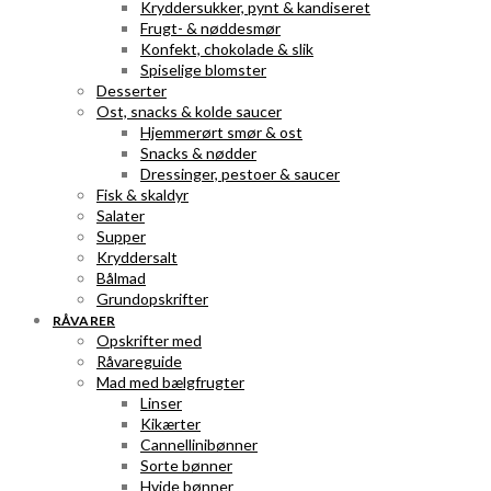
Kryddersukker, pynt & kandiseret
Frugt- & nøddesmør
Konfekt, chokolade & slik
Spiselige blomster
Desserter
Ost, snacks & kolde saucer
Hjemmerørt smør & ost
Snacks & nødder
Dressinger, pestoer & saucer
Fisk & skaldyr
Salater
Supper
Kryddersalt
Bålmad
Grundopskrifter
RÅVARER
Opskrifter med
Råvareguide
Mad med bælgfrugter
Linser
Kikærter
Cannellinibønner
Sorte bønner
Hvide bønner