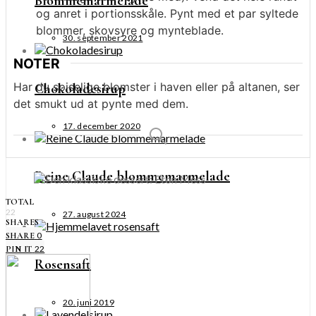
Blommemarmelade
og anret i portionsskåle. Pynt med et par syltede
blommer, skovsyre og mynteblade.
30. september 2021
NOTER
Har du spiselige blomster i haven eller på altanen, ser
Chokoladesirup
det smukt ud at pynte med dem.
17. december 2020
Reine Claude blommemarmelade
TOTAL
22
27. august 2024
SHARES
0
SHARE
22
PIN IT
Rosensaft
20. juni 2019