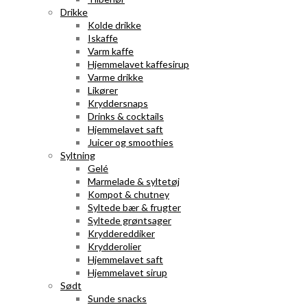
Drikke
Kolde drikke
Iskaffe
Varm kaffe
Hjemmelavet kaffesirup
Varme drikke
Likører
Kryddersnaps
Drinks & cocktails
Hjemmelavet saft
Juicer og smoothies
Syltning
Gelé
Marmelade & syltetøj
Kompot & chutney
Syltede bær & frugter
Syltede grøntsager
Kryddereddiker
Krydderolier
Hjemmelavet saft
Hjemmelavet sirup
Sødt
Sunde snacks