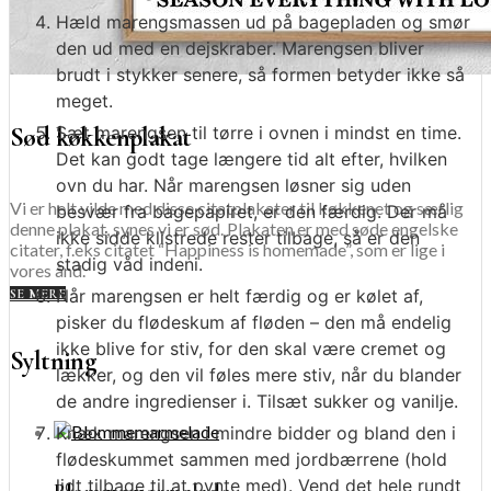
Hæld marengsmassen ud på bagepladen og smør
den ud med en dejskraber. Marengsen bliver
brudt i stykker senere, så formen betyder ikke så
meget.
Sæt marengsen til tørre i ovnen i mindst en time.
Sød køkkenplakat
Det kan godt tage længere tid alt efter, hvilken
ovn du har. Når marengsen løsner sig uden
Vi er helt vilde med disse citatplakater til køkkenet og særlig
besvær fra bagepapiret, er den færdig. Der må
denne plakat, synes vi er sød. Plakaten er med søde engelske
ikke sidde klistrede rester tilbage, så er den
citater, f.eks citatet “Happiness is homemade”, som er lige i
stadig våd indeni.
vores ånd.
Når marengsen er helt færdig og er kølet af,
SE MERE
pisker du flødeskum af fløden – den må endelig
ikke blive for stiv, for den skal være cremet og
Syltning
lækker, og den vil føles mere stiv, når du blander
de andre ingredienser i. Tilsæt sukker og vanilje.
Knæk marengsen i mindre bidder og bland den i
flødeskummet sammen med jordbærrene (hold
lidt tilbage til at pynte med). Vend det hele rundt