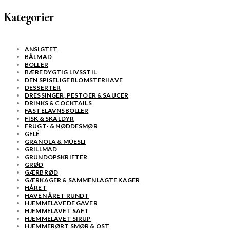
Kategorier
ANSIGTET
BÅLMAD
BOLLER
BÆREDYGTIG LIVSSTIL
DEN SPISELIGE BLOMSTERHAVE
DESSERTER
DRESSINGER, PESTOER & SAUCER
DRINKS & COCKTAILS
FASTELAVNSBOLLER
FISK & SKALDYR
FRUGT- & NØDDESMØR
GELÉ
GRANOLA & MÜESLI
GRILLMAD
GRUNDOPSKRIFTER
GRØD
GÆRBRØD
GÆRKAGER & SAMMENLAGTE KAGER
HÅRET
HAVEN ÅRET RUNDT
HJEMMELAVEDE GAVER
HJEMMELAVET SAFT
HJEMMELAVET SIRUP
HJEMMERØRT SMØR & OST