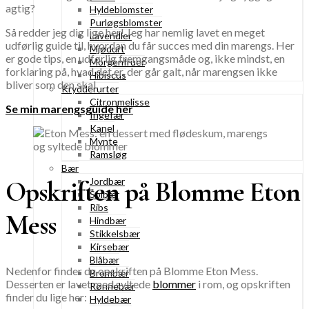
agtig?
Hyldeblomster
Purløgsblomster
Så redder jeg dig lige her! Jeg har nemlig lavet en meget
Lavendler
udførlig guide til, hvordan du får succes med din marengs. Her
Mjødurt
er gode tips, en udførlig fremgangsmåde og, ikke mindst, en
Morgenfruer
forklaring på, hvad det er, der går galt, når marengsen ikke
Hibiscus
bliver som den skal.
Krydderurter
Citronmelisse
Se min marengsguide her
Ingefær
Kanel
Mynte
Ramsløg
Bær
Jordbær
Opskriften på Blomme Eton
Solbær
Ribs
Mess
Hindbær
Stikkelsbær
Kirsebær
Blåbær
Nedenfor finder du opskriften på Blomme Eton Mess.
Brombær
Desserten er lavet med syltede
blommer
i rom, og opskriften
Rønnebær
finder du lige her:
Hyldebær