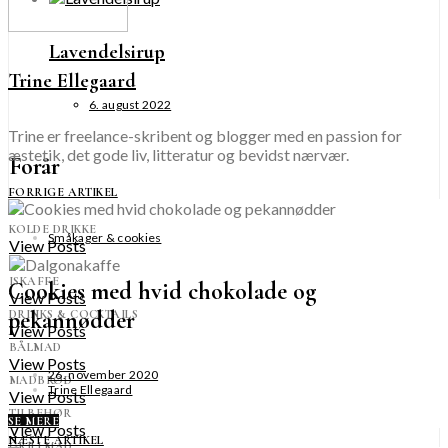
Lavendelsirup
Trine Ellegaard
6. august 2022
Trine er freelance-skribent og blogger med en passion for
æstetik, det gode liv, litteratur og bevidst nærvær.
Forår
FORRIGE ARTIKEL
KOLDE DRIKKE
Småkager & cookies
View Posts
ISKAFFE
Cookies med hvid chokolade og
View Posts
pekannødder
DRINKS & COCKTAILS
View Posts
BÅLMAD
View Posts
26. november 2020
MADBRØD
Trine Ellegaard
View Posts
TILBEHØR
SE MERE
View Posts
NÆSTE ARTIKEL
GRILLMAD