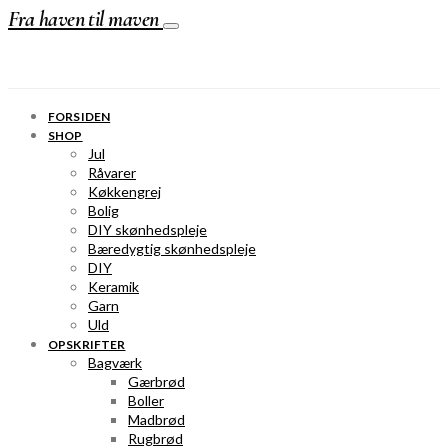
Fra haven til maven
FORSIDEN
SHOP
Jul
Råvarer
Køkkengrej
Bolig
DIY skønhedspleje
Bæredygtig skønhedspleje
DIY
Keramik
Garn
Uld
OPSKRIFTER
Bagværk
Gærbrød
Boller
Madbrød
Rugbrød