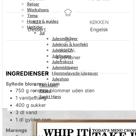
Rejser
Workshops
Tema
How to & guides
RET
KØKKEN
Højtider
Dessert
Engelsk
Jul
Julesmåkager
Juleknas & konfekt
ANTAL
Julebrunch
Julehygge
4
personer
Julefrokost
Julemiddagen
INGREDIENSER
Hjemmelavede julegaver
Juleshop
Syltede blommer i rom
Fastelavn
750
g
rensede blommer uden sten
Påske
Sankt Hans
1
vaniljestang
400
g
sukker
3
dl
vand
1
dl
gylden rom
Marengs