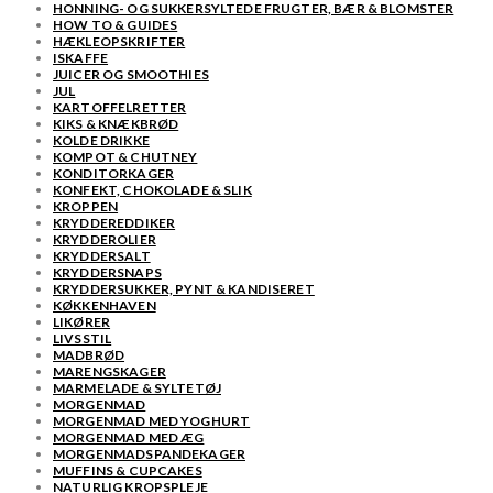
HONNING- OG SUKKERSYLTEDE FRUGTER, BÆR & BLOMSTER
HOW TO & GUIDES
HÆKLEOPSKRIFTER
ISKAFFE
JUICER OG SMOOTHIES
JUL
KARTOFFELRETTER
KIKS & KNÆKBRØD
KOLDE DRIKKE
KOMPOT & CHUTNEY
KONDITORKAGER
KONFEKT, CHOKOLADE & SLIK
KROPPEN
KRYDDEREDDIKER
KRYDDEROLIER
KRYDDERSALT
KRYDDERSNAPS
KRYDDERSUKKER, PYNT & KANDISERET
KØKKENHAVEN
LIKØRER
LIVSSTIL
MADBRØD
MARENGSKAGER
MARMELADE & SYLTETØJ
MORGENMAD
MORGENMAD MED YOGHURT
MORGENMAD MED ÆG
MORGENMADSPANDEKAGER
MUFFINS & CUPCAKES
NATURLIG KROPSPLEJE