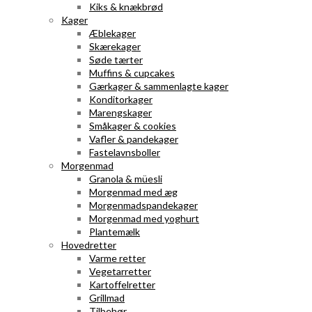
Kiks & knækbrød
Kager
Æblekager
Skærekager
Søde tærter
Muffins & cupcakes
Gærkager & sammenlagte kager
Konditorkager
Marengskager
Småkager & cookies
Vafler & pandekager
Fastelavnsboller
Morgenmad
Granola & müesli
Morgenmad med æg
Morgenmadspandekager
Morgenmad med yoghurt
Plantemælk
Hovedretter
Varme retter
Vegetarretter
Kartoffelretter
Grillmad
Tilbehør