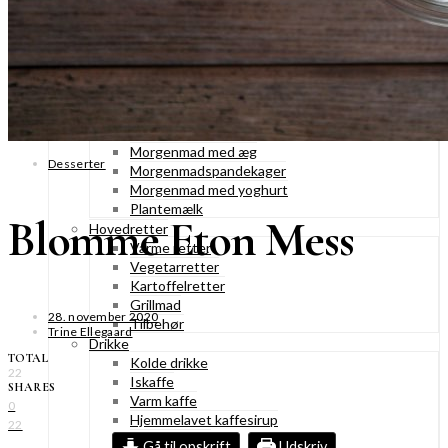
Konditorkager
Marengskager
Småkager & cookies
Vafler & pandekager
Fastelavnsboller
Morgenmad
Granola & müesli
Morgenmad med æg
Desserter
Morgenmadspandekager
Morgenmad med yoghurt
Plantemælk
Blomme Eton Mess
Hovedretter
Varme retter
Vegetarretter
Kartoffelretter
Grillmad
28. november 2020
Tilbehør
Trine Ellegaard
Drikke
TOTAL
Kolde drikke
22
Iskaffe
SHARES
Varm kaffe
0
Hjemmelavet kaffesirup
22
Varme drikke
Gå til opskrift
Udskriv