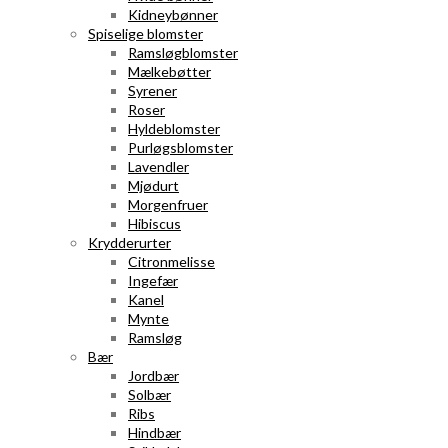
Kidneybønner
Spiselige blomster
Ramsløgblomster
Mælkebøtter
Syrener
Roser
Hyldeblomster
Purløgsblomster
Lavendler
Mjødurt
Morgenfruer
Hibiscus
Krydderurter
Citronmelisse
Ingefær
Kanel
Mynte
Ramsløg
Bær
Jordbær
Solbær
Ribs
Hindbær