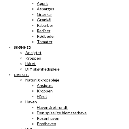
Agurk
Asparges
Græskar
Grønkål
Rabarber
Radiser
Rødbeder
Tomater
SKØNHED
Ansigtet
Kroppen
Håret
DIY skønhedspleje
LIVSSTIL
Naturlig kropspleje
Ansigtet
Kroppen
Håret
Haven
Haven året rundt
Den spiselige blomsterhave
Rosenhaven
Prydhaven