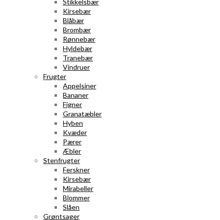
Stikkelsbær
Kirsebær
Blåbær
Brombær
Rønnebær
Hyldebær
Tranebær
Vindruer
Frugter
Appelsiner
Bananer
Figner
Granatæbler
Hyben
Kvæder
Pærer
Æbler
Stenfrugter
Ferskner
Kirsebær
Mirabeller
Blommer
Slåen
Grøntsager