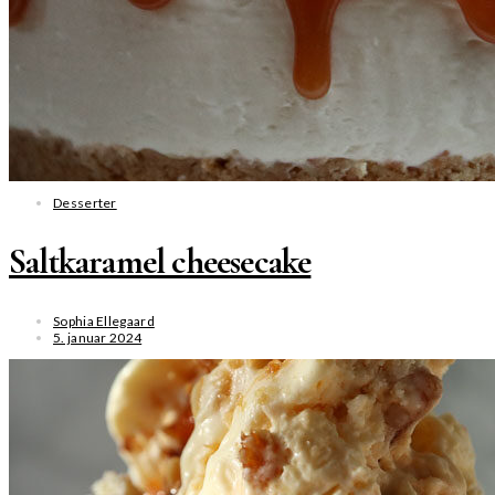
Desserter
Saltkaramel cheesecake
Sophia Ellegaard
5. januar 2024
SE MERE