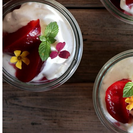
SHOP
Jul
Råvarer
Køkkengrej
Bolig
DIY skønhedspleje
Bæredygtig skønhedspleje
DIY
Keramik
Garn
Uld
OPSKRIFTER
Bagværk
Gærbrød
Boller
Madbrød
Rugbrød
Kiks & knækbrød
Kager
Æblekager
Skærekager
Søde tærter
Muffins & cupcakes
Gærkager & sammenlagte kager