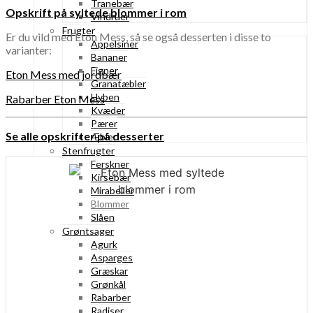
Tranebær
Opskrift på syltede blommer i rom
Vindruer
Frugter
Er du vild med Eton Mess, så se også desserten i disse to
Appelsiner
varianter:
Bananer
Figner
Eton Mess med jordbær
Granatæbler
Hyben
Rabarber Eton Mess
Kvæder
Pærer
Se alle opskrifter på desserter
Æbler
Stenfrugter
Ferskner
Kirsebær
Mirabeller
Blommer
Slåen
Grøntsager
Agurk
Asparges
Græskar
Grønkål
Rabarber
Radiser