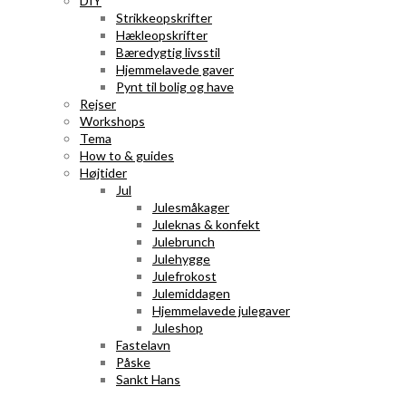
DIY
Strikkeopskrifter
Hækleopskrifter
Bæredygtig livsstil
Hjemmelavede gaver
Pynt til bolig og have
Rejser
Workshops
Tema
How to & guides
Højtider
Jul
Julesmåkager
Juleknas & konfekt
Julebrunch
Julehygge
Julefrokost
Julemiddagen
Hjemmelavede julegaver
Juleshop
Fastelavn
Påske
Sankt Hans