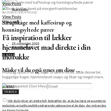
View Posts
Skærekager
NATURLIG KROPSPLEJE
View Posts
Sirupskage med kaffesirup og
FØLG MED
honningsyltede pærer
Få inspiration til lækker
29. november 2020
hjemmelavet mad direkte i din
Trine Ellegaard
indbakke
SE MERE
Måske vil du også synes om disse ...
Modtag opskrifter og idéer til lækre retter, søde desserter,
hyggelige kager, hjemmelavet snaps og likør og meget mere.
SE MERE
TILMELD
Når du krydser af i dette felt, bekræfter du, at du har læst og accepterer
websitets privatlivspolitik vedrørende opbevaring af de data, der indsendes
via denne formular.