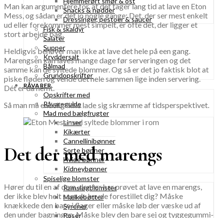
Hjemmerørt smør & ost
Man kan argumentere for, at det tager lang tid at lave en Eton
Snacks & nødder
Mess, og sådan er det jo nogle gange: Det, der ser mest enkelt
Dressinger, pestoer & saucer
ud eller forekommer mest simpelt, er ofte det, der ligger et
Fisk & skaldyr
stort arbejde bag.
Salater
Supper
Heldigvis behøver man ikke at lave det hele på een gang.
Kryddersalt
Marengsen kan laves mange dage før serveringen og det
Bålmad
samme kan de syltede blommer. Og så er det jo faktisk blot at
Grundopskrifter
piske fløden og vende det hele sammen lige inden servering.
RÅVARER
Dét er da nemt.
Opskrifter med
Råvareguide
Så man må endelig ikke lade sig skræmme af tidsperspektivet.
Mad med bælgfrugter
Linser
Kikærter
Cannellinibønner
Det der med marengs
Sorte bønner
Hvide bønner
Kidneybønner
Spiselige blomster
Hører du til en af dem, der før har prøvet at lave en marengs,
Ramsløgblomster
der ikke blev helt som du havde forestillet dig? Måske
Mælkebøtter
knækkede den bare i flager eller måske løb der væske ud af
Syrener
den under bagningen. Måske blev den bare sej og tyggegummi-
Roser