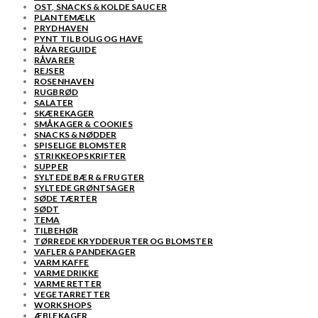
OST, SNACKS & KOLDE SAUCER
PLANTEMÆLK
PRYDHAVEN
PYNT TIL BOLIG OG HAVE
RÅVAREGUIDE
RÅVARER
REJSER
ROSENHAVEN
RUGBRØD
SALATER
SKÆREKAGER
SMÅKAGER & COOKIES
SNACKS & NØDDER
SPISELIGE BLOMSTER
STRIKKEOPSKRIFTER
SUPPER
SYLTEDE BÆR & FRUGTER
SYLTEDE GRØNTSAGER
SØDE TÆRTER
SØDT
TEMA
TILBEHØR
TØRREDE KRYDDERURTER OG BLOMSTER
VAFLER & PANDEKAGER
VARM KAFFE
VARME DRIKKE
VARME RETTER
VEGETARRETTER
WORKSHOPS
ÆBLEKAGER