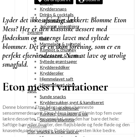
Likører
Kryddersnaps
Drinks & cocktails
Lyder det ikke afsindigt lækkert: Blomme Eton
Hjemmelavet saft
Juicer og smoothies
Mess? Her er den klassiske dessert med
Syltning
flødeskum og marengs lavet med syltede
Gelé
Marmelade & syltetøj
blommer. Det er en skøn forening, som er en
Kompot & chutney
perfekt efterårsdessert. Nem at lave og utrolig
Syltede bær & frugter
Syltede grøntsager
smagfuld.
Kryddereddiker
Krydderolier
Hjemmelavet saft
Eton mess i variationer
Hjemmelavet sirup
Sødt
Sunde snacks
Kryddersukker, pynt & kandiseret
Denne blomme Eton Mess er den skønneste
Frugt- & nøddesmør
sensommerdessert. Eton Mess hører til i min top fem over
Konfekt, chokolade & slik
lækre desserter. Den er enkel, men den har bare det hele:
Spiselige blomster
Saftige bær eller frugter, den fløjlsbløde og fede fløde og den
Desserter
knasende søde marengs. Det bliver næsten ikke bedre.
Ost, snacks & kolde saucer