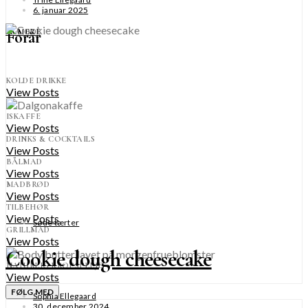
6. januar 2025
SE MERE
Forår
KOLDE DRIKKE
View Posts
ISKAFFE
View Posts
DRINKS & COCKTAILS
View Posts
BÅLMAD
View Posts
MADBRØD
View Posts
TILBEHØR
View Posts
Søde tærter
GRILLMAD
View Posts
Cookie dough cheesecake
NATURLIG KROPSPLEJE
View Posts
FØLG MED
Sophia Ellegaard
30. december 2024