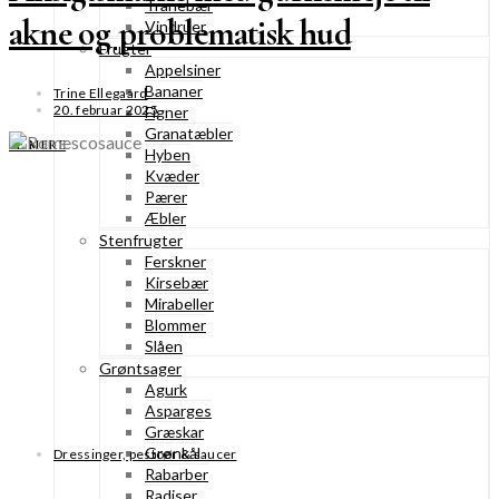
Tranebær
akne og problematisk hud
Vindruer
Frugter
Appelsiner
Bananer
Trine Ellegaard
20. februar 2025
Figner
Granatæbler
SE MERE
Hyben
Kvæder
Pærer
Æbler
Stenfrugter
Ferskner
Kirsebær
Mirabeller
Blommer
Slåen
Grøntsager
Agurk
Asparges
Græskar
Grønkål
Dressinger, pestoer & saucer
Rabarber
Radiser