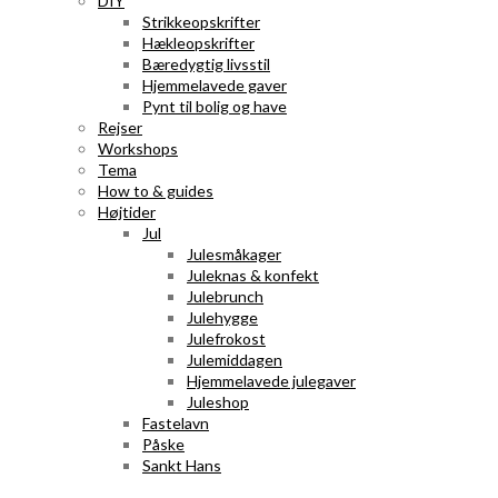
DIY
Strikkeopskrifter
Hækleopskrifter
Bæredygtig livsstil
Hjemmelavede gaver
Pynt til bolig og have
Rejser
Workshops
Tema
How to & guides
Højtider
Jul
Julesmåkager
Juleknas & konfekt
Julebrunch
Julehygge
Julefrokost
Julemiddagen
Hjemmelavede julegaver
Juleshop
Fastelavn
Påske
Sankt Hans