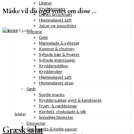
Likører
Kryddersnaps
Måske vil du også synes om disse ...
Drinks & cocktails
Hjemmelavet saft
Juicer og smoothies
SE MERE
Syltning
Gelé
Marmelade & syltetøj
Kompot & chutney
Syltede bær & frugter
Syltede grøntsager
Kryddereddiker
Krydderolier
Hjemmelavet saft
Hjemmelavet sirup
Sødt
Sunde snacks
Kryddersukker, pynt & kandiseret
Frugt- & nøddesmør
Konfekt, chokolade & slik
Salater
Spiselige blomster
Desserter
Græsk salat
Ost, snacks & kolde saucer