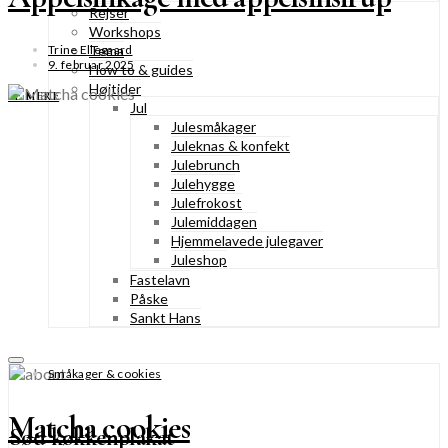
Rejser
Workshops
Tema
Trine Ellegaard
9. februar 2025
How to & guides
Højtider
SE MERE
Jul
Julesmåkager
Juleknas & konfekt
Julebrunch
Julehygge
Julefrokost
Julemiddagen
Hjemmelavede julegaver
Juleshop
Fastelavn
Påske
Sankt Hans
Småkager & cookies
Matcha cookies
Sød køkkenplakat