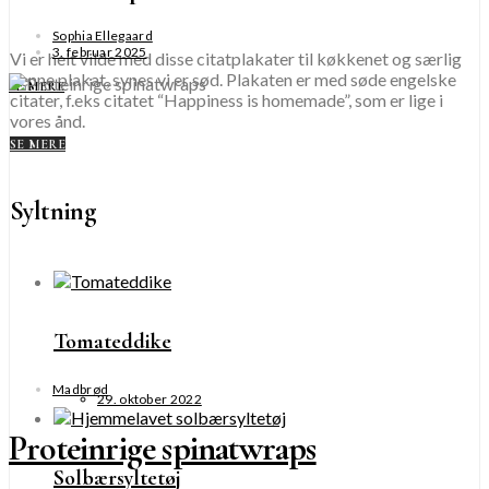
Sophia Ellegaard
3. februar 2025
Vi er helt vilde med disse citatplakater til køkkenet og særlig
denne plakat, synes vi er sød. Plakaten er med søde engelske
SE MERE
citater, f.eks citatet “Happiness is homemade”, som er lige i
vores ånd.
SE MERE
Syltning
Tomateddike
Madbrød
29. oktober 2022
Proteinrige spinatwraps
Solbærsyltetøj