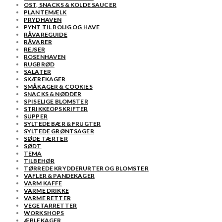
OST, SNACKS & KOLDE SAUCER
PLANTEMÆLK
PRYDHAVEN
PYNT TIL BOLIG OG HAVE
RÅVAREGUIDE
RÅVARER
REJSER
ROSENHAVEN
RUGBRØD
SALATER
SKÆREKAGER
SMÅKAGER & COOKIES
SNACKS & NØDDER
SPISELIGE BLOMSTER
STRIKKEOPSKRIFTER
SUPPER
SYLTEDE BÆR & FRUGTER
SYLTEDE GRØNTSAGER
SØDE TÆRTER
SØDT
TEMA
TILBEHØR
TØRREDE KRYDDERURTER OG BLOMSTER
VAFLER & PANDEKAGER
VARM KAFFE
VARME DRIKKE
VARME RETTER
VEGETARRETTER
WORKSHOPS
ÆBLEKAGER