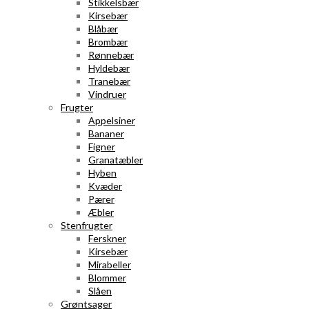
Stikkelsbær
Kirsebær
Blåbær
Brombær
Rønnebær
Hyldebær
Tranebær
Vindruer
Frugter
Appelsiner
Bananer
Figner
Granatæbler
Hyben
Kvæder
Pærer
Æbler
Stenfrugter
Ferskner
Kirsebær
Mirabeller
Blommer
Slåen
Grøntsager