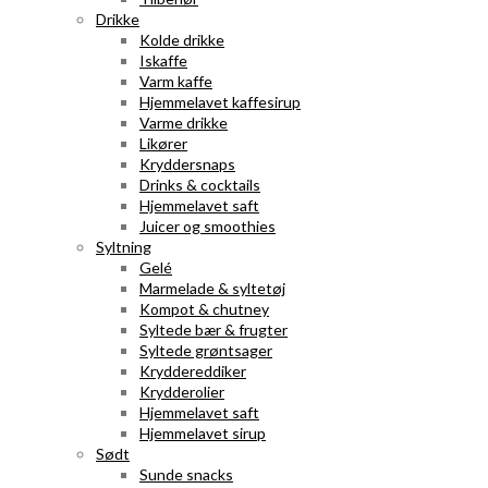
Drikke
Kolde drikke
Iskaffe
Varm kaffe
Hjemmelavet kaffesirup
Varme drikke
Likører
Kryddersnaps
Drinks & cocktails
Hjemmelavet saft
Juicer og smoothies
Syltning
Gelé
Marmelade & syltetøj
Kompot & chutney
Syltede bær & frugter
Syltede grøntsager
Kryddereddiker
Krydderolier
Hjemmelavet saft
Hjemmelavet sirup
Sødt
Sunde snacks