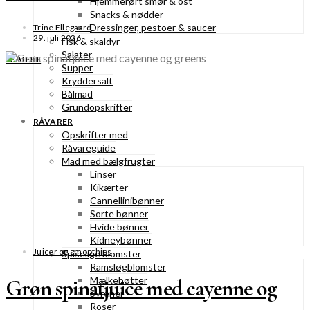
Hjemmerørt smør & ost
Snacks & nødder
Dressinger, pestoer & saucer
Trine Ellegaard
29. juli 2026
Fisk & skaldyr
Salater
SE MERE
Supper
Kryddersalt
Bålmad
Grundopskrifter
RÅVARER
Opskrifter med
Råvareguide
Mad med bælgfrugter
Linser
Kikærter
Cannellinibønner
Sorte bønner
Hvide bønner
Kidneybønner
Juicer og smoothies
Spiselige blomster
Ramsløgblomster
Mælkebøtter
Grøn spinatjuice med cayenne og
Syrener
Roser