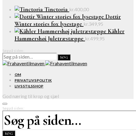
Tinctoria
kr.
400,00
Dottir
Winter stories fox lysestage
kr.
349,95
Kähler
Hammershøi Juletræstæppe
kr.
499,95
Søg på siden:
SØG
OM
PRIVATLIVSPOLITIK
LIVSSTILSSHOP
God næring til krop og sjæl
Søg på siden:
SØG