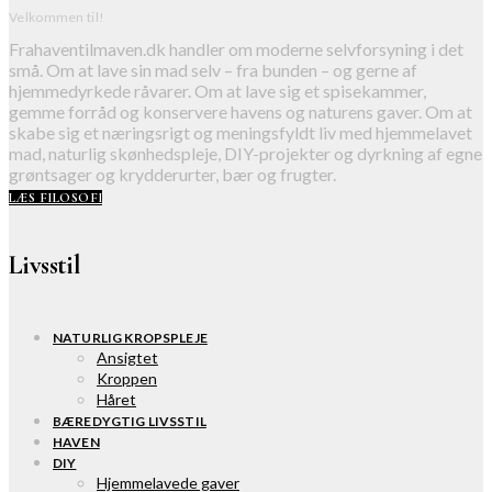
Velkommen til!
Frahaventilmaven.dk handler om moderne selvforsyning i det
små. Om at lave sin mad selv – fra bunden – og gerne af
hjemmedyrkede råvarer. Om at lave sig et spisekammer,
gemme forråd og konservere havens og naturens gaver. Om at
skabe sig et næringsrigt og meningsfyldt liv med hjemmelavet
mad, naturlig skønhedspleje, DIY-projekter og dyrkning af egne
grøntsager og krydderurter, bær og frugter.
LÆS FILOSOFI
Livsstil
NATURLIG KROPSPLEJE
Ansigtet
Kroppen
Håret
BÆREDYGTIG LIVSSTIL
HAVEN
DIY
Hjemmelavede gaver