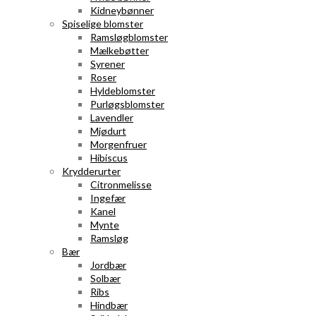
Kidneybønner
Spiselige blomster
Ramsløgblomster
Mælkebøtter
Syrener
Roser
Hyldeblomster
Purløgsblomster
Lavendler
Mjødurt
Morgenfruer
Hibiscus
Krydderurter
Citronmelisse
Ingefær
Kanel
Mynte
Ramsløg
Bær
Jordbær
Solbær
Ribs
Hindbær