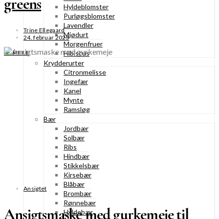
greens
Hyldeblomster
Purløgsblomster
Lavendler
Trine Ellegaard
Mjødurt
24. februar 2025
Morgenfruer
Hibiscus
SE MERE
Krydderurter
Citronmelisse
Ingefær
Kanel
Mynte
Ramsløg
Bær
Jordbær
Solbær
Ribs
Hindbær
Stikkelsbær
Kirsebær
Blåbær
Ansigtet
Brombær
Rønnebær
Ansigtsmaske med gurkemeje til
Hyldebær