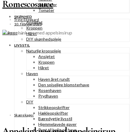
Romescosauce
Rødbeder
Tomater
SKØNHED
Trine Ellegaard
Ansigtet
10. februar 2025
Kroppen
Håret
SE MERE
DIY skønhedspleje
LIVSSTIL
Naturlig kropspleje
Ansigtet
Kroppen
Håret
Haven
Haven året rundt
Den spiselige blomsterhave
Rosenhaven
Prydhaven
DIY
Strikkeopskrifter
Hækleopskrifter
Skærekager
Bæredygtig livsstil
Hjemmelavede gaver
Appelsinkage med appelsinsirup
Pynt til bolig og have