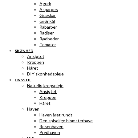
Agurk
Asparges
Græskar
Grønkål
Rabarber
Radiser
Rødbeder
Tomater
SKØNHED
Ansigtet
Kroppen
Håret
DIY skønhedspleje
LIVSSTIL
Naturlig kropspleje
Ansigtet
Kroppen
Håret
Haven
Haven året rundt
Den spiselige blomsterhave
Rosenhaven
Prydhaven