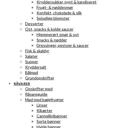
Kryddersukker, pynt & kandiseret
Frugt- & nøddesmør
Konfekt, chokolade & slik
Spiselige blomster
Desserter
Ost, snacks & kolde saucer
Hjemmerørt smør & ost
Snacks & nødder
Dressinger, pestoer & saucer
Fisk & skaldyr
Salater
Supper
Kryddersalt
Bålmad
Grundopskrifter
RÅVARER
Opskrifter med
Råvareguide
Mad med bælgfrugter
Linser
Kikærter
Cannellinibønner
Sorte bønner
Hvide bønner