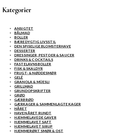
Kategorier
ANSIGTET
BÅLMAD
BOLLER
BÆREDYGTIG LIVSSTIL
DEN SPISELIGE BLOMSTERHAVE
DESSERTER
DRESSINGER, PESTOER & SAUCER
DRINKS & COCKTAILS
FASTELAVNSBOLLER
FISK & SKALDYR
FRUGT- & NØDDESMØR
GELÉ
GRANOLA & MÜESLI
GRILLMAD
GRUNDOPSKRIFTER
GRØD
GÆRBRØD
GÆRKAGER & SAMMENLAGTE KAGER
HÅRET
HAVEN ÅRET RUNDT
HJEMMELAVEDE GAVER
HJEMMELAVET SAFT
HJEMMELAVET SIRUP
HJEMMERØRT SMØR & OST