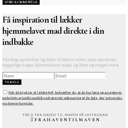
Få inspiration til lækker
hjemmelavet mad direkte i din
indbakke
Modtag opskrifter og idéer til lækre retter, søde desserter,
hyggelige kager, hjemmelavet snaps og likør og meget mere.
TILMELD
Når du krydser af i dette felt, bekræfter du, at du har læst og accepterer
websitets privatlivspolitik vedrørende opbevaring af de data, der indsendes
via denne formular.
FØLG FRA HAVEN TIL MAVEN PÅ INSTAGRAM
FRAHAVENTILMAVEN