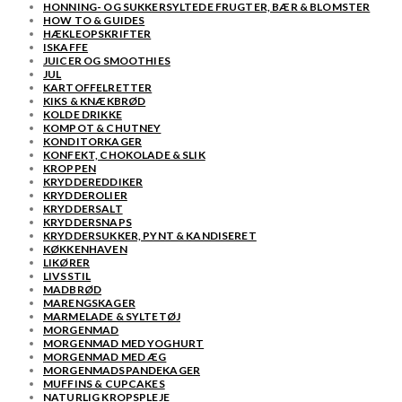
HONNING- OG SUKKERSYLTEDE FRUGTER, BÆR & BLOMSTER
HOW TO & GUIDES
HÆKLEOPSKRIFTER
ISKAFFE
JUICER OG SMOOTHIES
JUL
KARTOFFELRETTER
KIKS & KNÆKBRØD
KOLDE DRIKKE
KOMPOT & CHUTNEY
KONDITORKAGER
KONFEKT, CHOKOLADE & SLIK
KROPPEN
KRYDDEREDDIKER
KRYDDEROLIER
KRYDDERSALT
KRYDDERSNAPS
KRYDDERSUKKER, PYNT & KANDISERET
KØKKENHAVEN
LIKØRER
LIVSSTIL
MADBRØD
MARENGSKAGER
MARMELADE & SYLTETØJ
MORGENMAD
MORGENMAD MED YOGHURT
MORGENMAD MED ÆG
MORGENMADSPANDEKAGER
MUFFINS & CUPCAKES
NATURLIG KROPSPLEJE