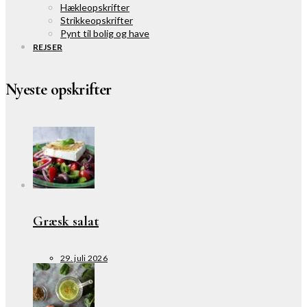
Hækleopskrifter
Strikkeopskrifter
Pynt til bolig og have
REJSER
Nyeste opskrifter
Græsk salat
29. juli 2026