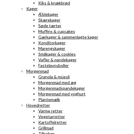
Kiks & knækbrød
Kager
Æblekager
Skærekager
Søde tærter
Muffins & cupcakes
Gærkager & sammenlagte kager
Konditorkager
Marengskager
Småkager & cookies
Vafler & pandekager
Fastelavnsboller
Morgenmad
Granola & müesli
Morgenmad med æg
Morgenmadspandekager
Morgenmad med yoghurt
Plantemælk
Hovedretter
Varme retter
Vegetarretter
Kartoffelretter
Grillmad
Tilbehør