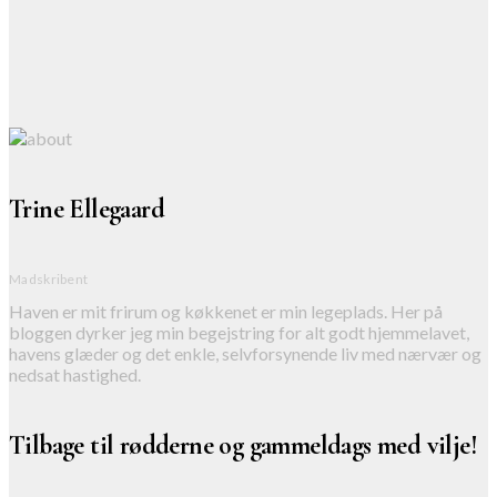
Trine Ellegaard
Madskribent
Haven er mit frirum og køkkenet er min legeplads. Her på
bloggen dyrker jeg min begejstring for alt godt hjemmelavet,
havens glæder og det enkle, selvforsynende liv med nærvær og
nedsat hastighed.
Tilbage til rødderne og gammeldags med vilje!