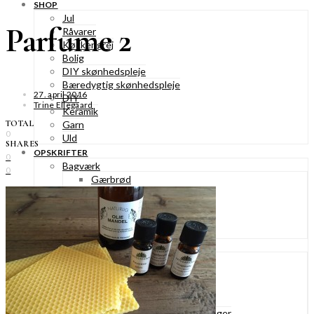
SHOP
Jul
Parfume 2
Råvarer
Køkkengrej
Bolig
DIY skønhedspleje
Bæredygtig skønhedspleje
27. april 2016
DIY
Trine Ellegaard
Keramik
TOTAL
Garn
0
Uld
SHARES
OPSKRIFTER
0
Bagværk
0
Gærbrød
Boller
Madbrød
Rugbrød
Kiks & knækbrød
Kager
Æblekager
Skærekager
Søde tærter
Muffins & cupcakes
Gærkager & sammenlagte kager