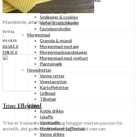
Konditorkager
Marengskager
Småkager & cookies
Mandelolie, æteriske olier og bivoks
Vafler & pandekager
Fastelavnsboller
TOTAL
Morgenmad
0
Granola & müesli
SHARES
Morgenmad med æg
0
SHARE
Morgenmadspandekager
0
PIN IT
Morgenmad med yoghurt
Plantemælk
Hovedretter
Varme retter
Vegetarretter
Kartoffelretter
Grillmad
Tilbehør
Trine Ellegaard
Drikke
Kolde drikke
Iskaffe
Trine er freelance-skribent og blogger med en passion for
Varm kaffe
æstetik, det gode liv, litteratur og bevidst nærvær.
Hjemmelavet kaffesirup
Varme drikke