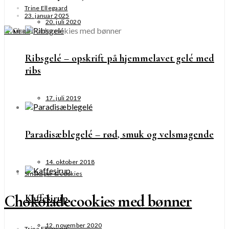
Trine Ellegaard
23. januar 2025
20. juli 2020
SE MERE
Ribsgelé – opskrift på hjemmelavet gelé med
ribs
17. juli 2019
Paradisæblegelé – rød, smuk og velsmagende
14. oktober 2018
Småkager & cookies
Chokoladecookies med bønner
Kaffesirup
12. november 2020
Trine Ellegaard