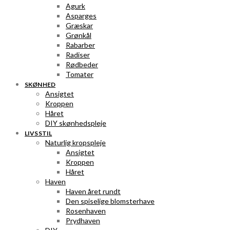
Agurk
Asparges
Græskar
Grønkål
Rabarber
Radiser
Rødbeder
Tomater
SKØNHED
Ansigtet
Kroppen
Håret
DIY skønhedspleje
LIVSSTIL
Naturlig kropspleje
Ansigtet
Kroppen
Håret
Haven
Haven året rundt
Den spiselige blomsterhave
Rosenhaven
Prydhaven