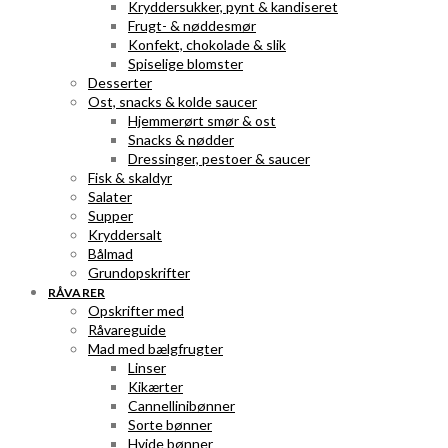
Kryddersukker, pynt & kandiseret
Frugt- & nøddesmør
Konfekt, chokolade & slik
Spiselige blomster
Desserter
Ost, snacks & kolde saucer
Hjemmerørt smør & ost
Snacks & nødder
Dressinger, pestoer & saucer
Fisk & skaldyr
Salater
Supper
Kryddersalt
Bålmad
Grundopskrifter
RÅVARER
Opskrifter med
Råvareguide
Mad med bælgfrugter
Linser
Kikærter
Cannellinibønner
Sorte bønner
Hvide bønner