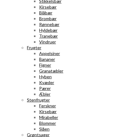
Stikkelsbær
Kirsebær
Blåbær
Brombær
Rønnebær
Hyldebær
Tranebær
Vindruer
Frugter
Appelsiner
Bananer
Figner
Granatæbler
Hyben
Kvæder
Pærer
Æbler
Stenfrugter
Ferskner
Kirsebær
Mirabeller
Blommer
Slåen
Grøntsager