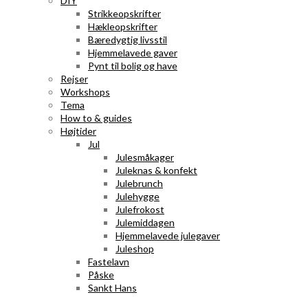
DIY
Strikkeopskrifter
Hækleopskrifter
Bæredygtig livsstil
Hjemmelavede gaver
Pynt til bolig og have
Rejser
Workshops
Tema
How to & guides
Højtider
Jul
Julesmåkager
Juleknas & konfekt
Julebrunch
Julehygge
Julefrokost
Julemiddagen
Hjemmelavede julegaver
Juleshop
Fastelavn
Påske
Sankt Hans