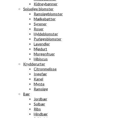
Kidneybønner
Spiselige blomster
Ramsløgblomster
Mælkebøtter
Syrener
Roser
Hyldeblomster
Purløgsblomster
Lavendler
Mjødurt
Morgenfruer
Hibiscus
Krydderurter
Citronmelisse
Ingefær
Kanel
Mynte
Ramsløg
Bær
Jordbær
Solbær
Ribs
Hindbær