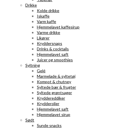
Drikke
Kolde drikke
Iskaffe
Varm kaffe
Hjemmelavet kaffesirup
Varme drikke
Likører
Kryddersnaps
Drinks & cocktails
Hjemmelavet saft
Juicer og smoothies
Syltning
Gelé
Marmelade & syltetøj
Kompot & chutney
Syltede bær & frugter
Syltede grøntsager
Kryddereddiker
Krydderolier
Hjemmelavet saft
Hjemmelavet sirup
Sødt
Sunde snacks