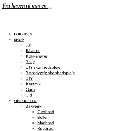
Fra haven til maven
FORSIDEN
SHOP
Jul
Råvarer
Køkkengrej
Bolig
DIY skønhedspleje
Bæredygtig skønhedspleje
DIY
Keramik
Garn
Uld
OPSKRIFTER
Bagværk
Gærbrød
Boller
Madbrød
Rugbrød