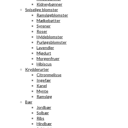
Kidneybønner
Spiselige blomster
Ramsløgblomster
Mælkebøtter
Syrener
Roser
Hyldeblomster
Purløgsblomster
Lavendler
Mjødurt
Morgenfruer
Hibiscus
Krydderurter
Citronmelisse
Ingefær
Kanel
Mynte
Ramsløg
Bær
Jordbær
Solbær
Ribs
Hindbær