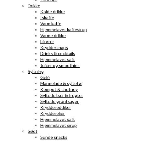
Drikke
Kolde drikke
Iskaffe
Varm kaffe
Hjemmelavet kaffesirup
Varme drikke
Likører
Kryddersnaps
Drinks & cocktails
Hjemmelavet saft
Juicer og smoothies
Syltning
Gelé
Marmelade & syltetøj
Kompot & chutney
Syltede bær & frugter
Syltede grøntsager
Kryddereddiker
Krydderolier
Hjemmelavet saft
Hjemmelavet sirup
Sødt
Sunde snacks