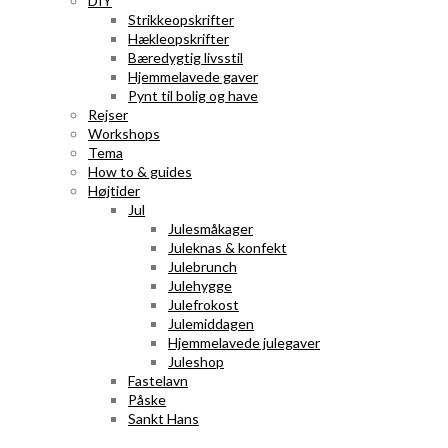
DIY
Strikkeopskrifter
Hækleopskrifter
Bæredygtig livsstil
Hjemmelavede gaver
Pynt til bolig og have
Rejser
Workshops
Tema
How to & guides
Højtider
Jul
Julesmåkager
Juleknas & konfekt
Julebrunch
Julehygge
Julefrokost
Julemiddagen
Hjemmelavede julegaver
Juleshop
Fastelavn
Påske
Sankt Hans