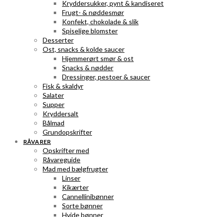
Kryddersukker, pynt & kandiseret
Frugt- & nøddesmør
Konfekt, chokolade & slik
Spiselige blomster
Desserter
Ost, snacks & kolde saucer
Hjemmerørt smør & ost
Snacks & nødder
Dressinger, pestoer & saucer
Fisk & skaldyr
Salater
Supper
Kryddersalt
Bålmad
Grundopskrifter
RÅVARER
Opskrifter med
Råvareguide
Mad med bælgfrugter
Linser
Kikærter
Cannellinibønner
Sorte bønner
Hvide bønner