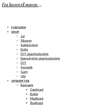
Fra haven til maven
FORSIDEN
SHOP
Jul
Råvarer
Køkkengrej
Bolig
DIY skønhedspleje
Bæredygtig skønhedspleje
DIY
Keramik
Garn
Uld
OPSKRIFTER
Bagværk
Gærbrød
Boller
Madbrød
Rugbrød