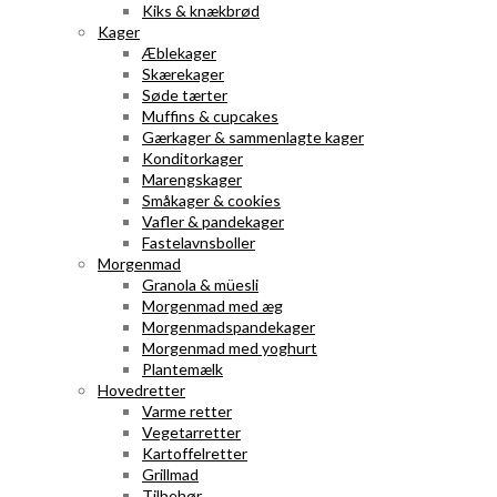
Kiks & knækbrød
Kager
Æblekager
Skærekager
Søde tærter
Muffins & cupcakes
Gærkager & sammenlagte kager
Konditorkager
Marengskager
Småkager & cookies
Vafler & pandekager
Fastelavnsboller
Morgenmad
Granola & müesli
Morgenmad med æg
Morgenmadspandekager
Morgenmad med yoghurt
Plantemælk
Hovedretter
Varme retter
Vegetarretter
Kartoffelretter
Grillmad
Tilbehør