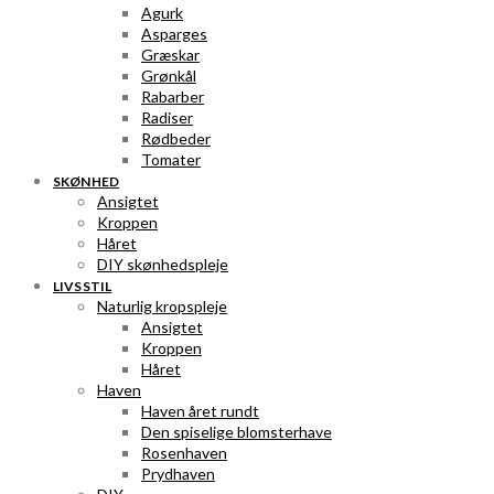
Agurk
Asparges
Græskar
Grønkål
Rabarber
Radiser
Rødbeder
Tomater
SKØNHED
Ansigtet
Kroppen
Håret
DIY skønhedspleje
LIVSSTIL
Naturlig kropspleje
Ansigtet
Kroppen
Håret
Haven
Haven året rundt
Den spiselige blomsterhave
Rosenhaven
Prydhaven