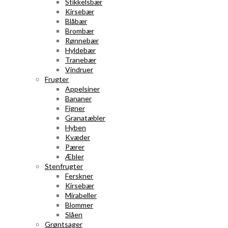
Stikkelsbær
Kirsebær
Blåbær
Brombær
Rønnebær
Hyldebær
Tranebær
Vindruer
Frugter
Appelsiner
Bananer
Figner
Granatæbler
Hyben
Kvæder
Pærer
Æbler
Stenfrugter
Ferskner
Kirsebær
Mirabeller
Blommer
Slåen
Grøntsager