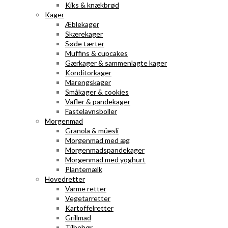
Kiks & knækbrød
Kager
Æblekager
Skærekager
Søde tærter
Muffins & cupcakes
Gærkager & sammenlagte kager
Konditorkager
Marengskager
Småkager & cookies
Vafler & pandekager
Fastelavnsboller
Morgenmad
Granola & müesli
Morgenmad med æg
Morgenmadspandekager
Morgenmad med yoghurt
Plantemælk
Hovedretter
Varme retter
Vegetarretter
Kartoffelretter
Grillmad
Tilbehør