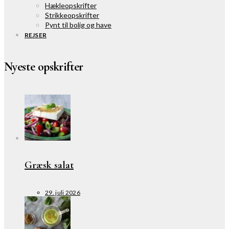
Hækleopskrifter
Strikkeopskrifter
Pynt til bolig og have
REJSER
Nyeste opskrifter
Græsk salat
29. juli 2026