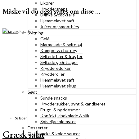
Likører
Kryddersnaps
Måske vil du også synes om disse ...
Drinks & cocktails
Hjemmelavet saft
Juicer og smoothies
SE MERE
Syltning
Gelé
Marmelade & syltetøj
Kompot & chutney
Syltede bær & frugter
Syltede grøntsager
Kryddereddiker
Krydderolier
Hjemmelavet saft
Hjemmelavet sirup
Sødt
Sunde snacks
Kryddersukker, pynt & kandiseret
Frugt- & nøddesmør
Konfekt, chokolade & slik
Salater
Spiselige blomster
Desserter
Græsk salat
Ost, snacks & kolde saucer