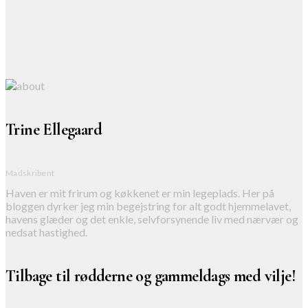
Trine Ellegaard
Madskribent
Haven er mit frirum og køkkenet er min legeplads. Her på
bloggen dyrker jeg min begejstring for alt godt hjemmelavet,
havens glæder og det enkle, selvforsynende liv med nærvær og
nedsat hastighed.
Tilbage til rødderne og gammeldags med vilje!