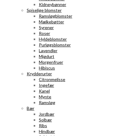
Kidneybønner
Spiselige blomster
Ramsløgblomster
Mælkebøtter
Syrener
Roser
Hyldeblomster
Purløgsblomster
Lavendler
Mjødurt
Morgenfruer
Hibiscus
Krydderurter
Citronmelisse
Ingefær
Kanel
Mynte
Ramsløg
Bær
Jordbær
Solbær
Ribs
Hindbær