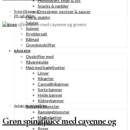
Hjemmerørt smør & ost
Snacks & nødder
Dressinger, pestoer & saucer
Trine Ellegaard
29. juli 2026
Fisk & skaldyr
Salater
SE MERE
Supper
Kryddersalt
Bålmad
Grundopskrifter
RÅVARER
Opskrifter med
Råvareguide
Mad med bælgfrugter
Linser
Kikærter
Cannellinibønner
Sorte bønner
Hvide bønner
Kidneybønner
Juicer og smoothies
Spiselige blomster
Ramsløgblomster
Mælkebøtter
Grøn spinatjuice med cayenne og
Syrener
Roser