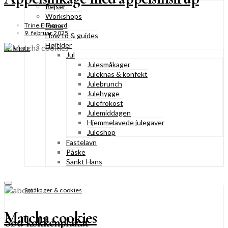
Rejser
Workshops
Tema
Trine Ellegaard
9. februar 2025
How to & guides
Højtider
SE MERE
Jul
Julesmåkager
Juleknas & konfekt
Julebrunch
Julehygge
Julefrokost
Julemiddagen
Hjemmelavede julegaver
Juleshop
Fastelavn
Påske
Sankt Hans
Småkager & cookies
Matcha cookies
Sød køkkenplakat