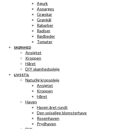
Agurk
Asparges
Græskar
Grønkål
Rabarber
Radiser
Rødbeder
Tomater
SKØNHED
Ansigtet
Kroppen
Håret
DIY skønhedspleje
LIVSSTIL
Naturlig kropspleje
Ansigtet
Kroppen
Håret
Haven
Haven året rundt
Den spiselige blomsterhave
Rosenhaven
Prydhaven