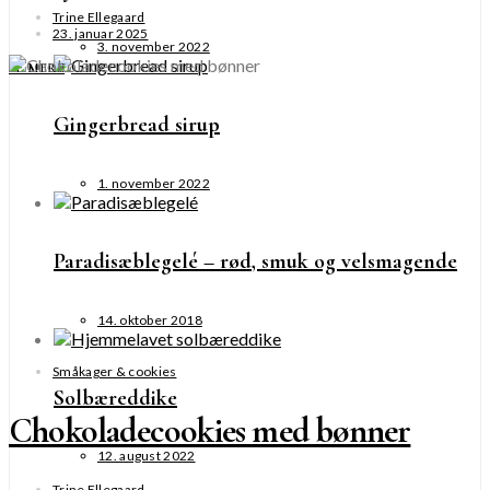
Trine Ellegaard
23. januar 2025
3. november 2022
SE MERE
Gingerbread sirup
1. november 2022
Paradisæblegelé – rød, smuk og velsmagende
14. oktober 2018
Småkager & cookies
Solbæreddike
Chokoladecookies med bønner
12. august 2022
Trine Ellegaard