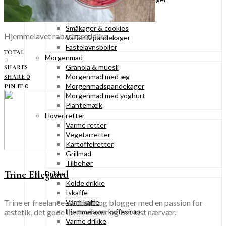
Konditorkager
Marengskager
Småkager & cookies
Hjemmelavet rabarbereddike
Vafler & pandekager
Fastelavnsboller
TOTAL
Morgenmad
0
Granola & müesli
SHARES
Morgenmad med æg
0
SHARE
Morgenmadspandekager
0
PIN IT
Morgenmad med yoghurt
Plantemælk
Hovedretter
Varme retter
Vegetarretter
Kartoffelretter
Grillmad
Tilbehør
Trine Ellegaard
Drikke
Kolde drikke
Iskaffe
Trine er freelance-skribent og blogger med en passion for
Varm kaffe
æstetik, det gode liv, litteratur og bevidst nærvær.
Hjemmelavet kaffesirup
Varme drikke