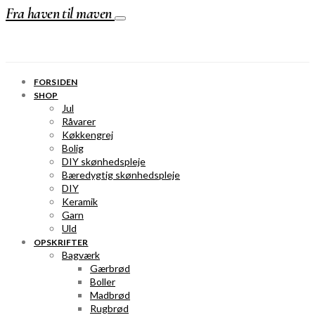
Fra haven til maven
FORSIDEN
SHOP
Jul
Råvarer
Køkkengrej
Bolig
DIY skønhedspleje
Bæredygtig skønhedspleje
DIY
Keramik
Garn
Uld
OPSKRIFTER
Bagværk
Gærbrød
Boller
Madbrød
Rugbrød