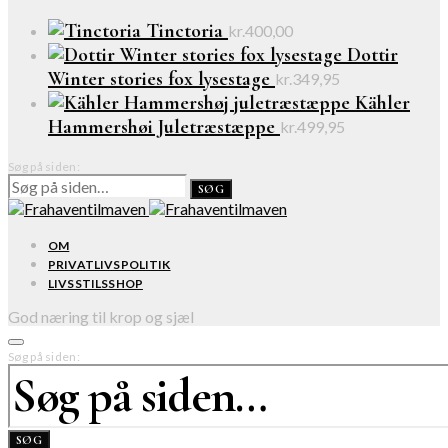
Tinctoria
kr.
400,00
Dottir
Winter stories fox lysestage
kr.
349,95
Kähler
Hammershøi Juletræstæppe
kr.
499,95
Søg på siden:
SØG
OM
PRIVATLIVSPOLITIK
LIVSSTILSSHOP
God næring til krop og sjæl
Søg på siden:
SØG