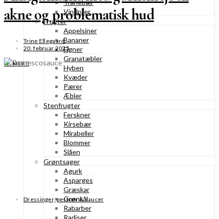
Tranebær
akne og problematisk hud
Vindruer
Frugter
Appelsiner
Bananer
Trine Ellegaard
20. februar 2025
Figner
Granatæbler
SE MERE
Hyben
Kvæder
Pærer
Æbler
Stenfrugter
Ferskner
Kirsebær
Mirabeller
Blommer
Slåen
Grøntsager
Agurk
Asparges
Græskar
Grønkål
Dressinger, pestoer & saucer
Rabarber
Radiser