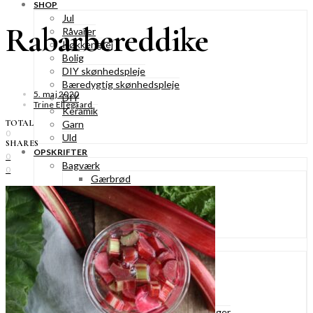
SHOP
Jul
Rabarbereddike
Råvarer
Køkkengrej
Bolig
DIY skønhedspleje
Bæredygtig skønhedspleje
5. maj 2020
DIY
Trine Ellegaard
Keramik
TOTAL
Garn
0
Uld
SHARES
OPSKRIFTER
0
Bagværk
0
Gærbrød
Boller
Madbrød
Rugbrød
Kiks & knækbrød
Kager
Æblekager
Skærekager
Søde tærter
Muffins & cupcakes
Gærkager & sammenlagte kager