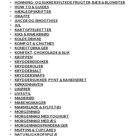
HONNING- OG SUKKERSYLTEDE FRUGTER, BÆR & BLOMSTER
HOW TO & GUIDES
HÆKLEOPSKRIFTER
ISKAFFE
JUICER OG SMOOTHIES
JUL
KARTOFFELRETTER
KIKS & KNÆKBRØD
KOLDE DRIKKE
KOMPOT & CHUTNEY
KONDITORKAGER
KONFEKT, CHOKOLADE & SLIK
KROPPEN
KRYDDEREDDIKER
KRYDDEROLIER
KRYDDERSALT
KRYDDERSNAPS
KRYDDERSUKKER, PYNT & KANDISERET
KØKKENHAVEN
LIKØRER
LIVSSTIL
MADBRØD
MARENGSKAGER
MARMELADE & SYLTETØJ
MORGENMAD
MORGENMAD MED YOGHURT
MORGENMAD MED ÆG
MORGENMADSPANDEKAGER
MUFFINS & CUPCAKES
NATURLIG KROPSPLEJE