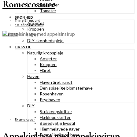
Romescosauce
Rødbeder
Tomater
SKØNHED
Trine Ellegaard
Ansigtet
10. februar 2025
Kroppen
Håret
SE MERE
DIY skønhedspleje
LIVSSTIL
Naturlig kropspleje
Ansigtet
Kroppen
Håret
Haven
Haven året rundt
Den spiselige blomsterhave
Rosenhaven
Prydhaven
DIY
Strikkeopskrifter
Hækleopskrifter
Skærekager
Bæredygtig livsstil
Hjemmelavede gaver
Appelsinkage med appelsinsirup
Pynt til bolig og have