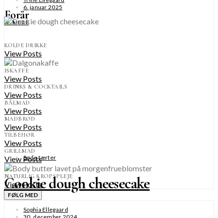
6. januar 2025
Forår
SE MERE
KOLDE DRIKKE
View Posts
ISKAFFE
View Posts
DRINKS & COCKTAILS
View Posts
BÅLMAD
View Posts
MADBRØD
View Posts
TILBEHØR
View Posts
GRILLMAD
Søde tærter
View Posts
NATURLIG KROPSPLEJE
Cookie dough cheesecake
View Posts
FØLG MED
Sophia Ellegaard
30. december 2024