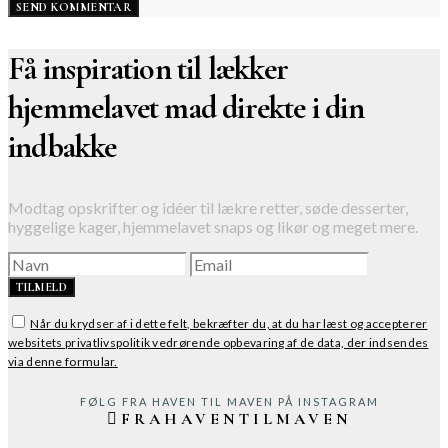
Få inspiration til lækker
hjemmelavet mad direkte i din
indbakke
Modtag opskrifter og idéer til lækre retter, søde desserter,
hyggelige kager, hjemmelavet snaps og likør og meget mere.
TILMELD
Når du krydser af i dette felt, bekræfter du, at du har læst og accepterer
websitets privatlivspolitik vedrørende opbevaring af de data, der indsendes
via denne formular.
FØLG FRA HAVEN TIL MAVEN PÅ INSTAGRAM
FRAHAVENTILMAVEN