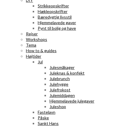
DIY
Strikkeopskrifter
Hækleopskrifter
Bæredygtig livsstil
Hjemmelavede gaver
Pynt til bolig og have
Rejser
Workshops
Tema
How to & guides
Højtider
Jul
Julesmåkager
Juleknas & konfekt
Julebrunch
Julehygge
Julefrokost
Julemiddagen
Hjemmelavede julegaver
Juleshop
Fastelavn
Påske
Sankt Hans