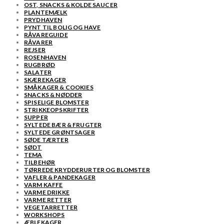
OST, SNACKS & KOLDE SAUCER
PLANTEMÆLK
PRYDHAVEN
PYNT TIL BOLIG OG HAVE
RÅVAREGUIDE
RÅVARER
REJSER
ROSENHAVEN
RUGBRØD
SALATER
SKÆREKAGER
SMÅKAGER & COOKIES
SNACKS & NØDDER
SPISELIGE BLOMSTER
STRIKKEOPSKRIFTER
SUPPER
SYLTEDE BÆR & FRUGTER
SYLTEDE GRØNTSAGER
SØDE TÆRTER
SØDT
TEMA
TILBEHØR
TØRREDE KRYDDERURTER OG BLOMSTER
VAFLER & PANDEKAGER
VARM KAFFE
VARME DRIKKE
VARME RETTER
VEGETARRETTER
WORKSHOPS
ÆBLEKAGER