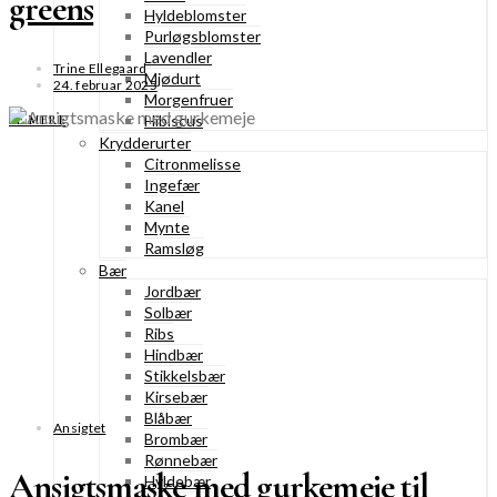
greens
Hyldeblomster
Purløgsblomster
Lavendler
Trine Ellegaard
Mjødurt
24. februar 2025
Morgenfruer
Hibiscus
SE MERE
Krydderurter
Citronmelisse
Ingefær
Kanel
Mynte
Ramsløg
Bær
Jordbær
Solbær
Ribs
Hindbær
Stikkelsbær
Kirsebær
Blåbær
Ansigtet
Brombær
Rønnebær
Ansigtsmaske med gurkemeje til
Hyldebær