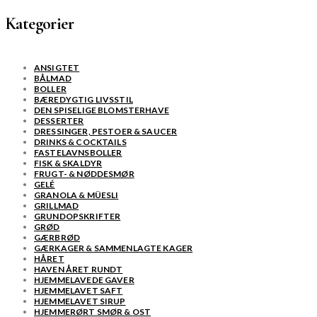
Kategorier
ANSIGTET
BÅLMAD
BOLLER
BÆREDYGTIG LIVSSTIL
DEN SPISELIGE BLOMSTERHAVE
DESSERTER
DRESSINGER, PESTOER & SAUCER
DRINKS & COCKTAILS
FASTELAVNSBOLLER
FISK & SKALDYR
FRUGT- & NØDDESMØR
GELÉ
GRANOLA & MÜESLI
GRILLMAD
GRUNDOPSKRIFTER
GRØD
GÆRBRØD
GÆRKAGER & SAMMENLAGTE KAGER
HÅRET
HAVEN ÅRET RUNDT
HJEMMELAVEDE GAVER
HJEMMELAVET SAFT
HJEMMELAVET SIRUP
HJEMMERØRT SMØR & OST