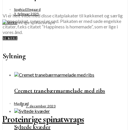
Sophia Ellegaard
3. februar 2025
Vi er helt vilde med disse citatplakater til køkkenet og særlig
denne plakat, synes vi er sød. Plakaten er med søde engelske
SE MERE
citater, f.eks citatet “Happiness is homemade”, som er lige i
vores ånd.
SE MERE
Syltning
Cremet tranebærmarmelade med ribs
Madbrød
7. december 2023
Proteinrige spinatwraps
Syltede kvæder