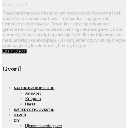
Velkommen til!
Frahaventilmaven.dk handler om moderne selvforsyning i det
små. Om at lave sin mad selv – fra bunden – og gerne af
hjemmedyrkede råvarer. Om at lave sig et spisekammer,
gemme forråd og konservere havens og naturens gaver. Om at
skabe sig et næringsrigt og meningsfyldt liv med hjemmelavet
mad, naturlig skønhedspleje, DIY-projekter og dyrkning af egne
grøntsager og krydderurter, bær og frugter.
LÆS FILOSOFI
Livsstil
NATURLIG KROPSPLEJE
Ansigtet
Kroppen
Håret
BÆREDYGTIG LIVSSTIL
HAVEN
DIY
Hjemmelavede gaver