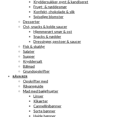
Kryddersukker, pynt & kandiseret
Frugt- & nøddesmør
Konfekt, chokolade & slik
Spiselige blomster
Desserter
Ost, snacks & kolde saucer
Hjemmerørt smør & ost
Snacks & nødder
Dressinger, pestoer & saucer
Fisk & skaldyr
Salater
Supper
Kryddersalt
Bålmad
Grundopskrifter
RÅVARER
Opskrifter med
Råvareguide
Mad med bælgfrugter
Linser
Kikærter
Cannellinibønner
Sorte bønner
Hvide bønner