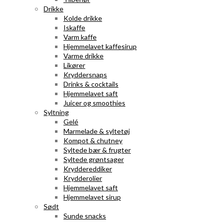
Drikke
Kolde drikke
Iskaffe
Varm kaffe
Hjemmelavet kaffesirup
Varme drikke
Likører
Kryddersnaps
Drinks & cocktails
Hjemmelavet saft
Juicer og smoothies
Syltning
Gelé
Marmelade & syltetøj
Kompot & chutney
Syltede bær & frugter
Syltede grøntsager
Kryddereddiker
Krydderolier
Hjemmelavet saft
Hjemmelavet sirup
Sødt
Sunde snacks