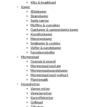
Kiks & knækbrød
Kager
Æblekager
Skærekager
Søde tærter
Muffins & cupcakes
Gærkager & sammenlagte kager
Konditorkager
Marengskager
Småkager & cookies
Vafler & pandekager
Fastelavnsboller
Morgenmad
Granola & müesli
Morgenmad med æg
Morgenmadspandekager
Morgenmad med yoghurt
Plantemælk
Hovedretter
Varme retter
Vegetarretter
Kartoffelretter
Grillmad
Tilbehør