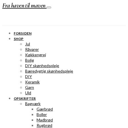
Fra haven til maven
FORSIDEN
SHOP
Jul
Råvarer
Køkkengrej
Bolig
DIY skønhedspleje
Bæredygtig skønhedspleje
DIY
Keramik
Garn
Uld
OPSKRIFTER
Bagværk
Gærbrød
Boller
Madbrød
Rugbrød