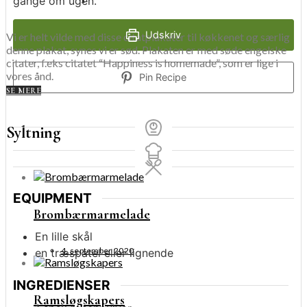
gange om ugen.
Udskriv
Vi er helt vilde med disse citatplakater til køkkenet og særlig
denne plakat, synes vi er sød. Plakaten er med søde engelske
citater, f.eks citatet “Happiness is homemade”, som er lige i
vores ånd.
Pin Recipe
SE MERE
Syltning
EQUIPMENT
Brombærmarmelade
En lille skål
4. september 2020
en træspatel eller lignende
INGREDIENSER
Ramsløgskapers