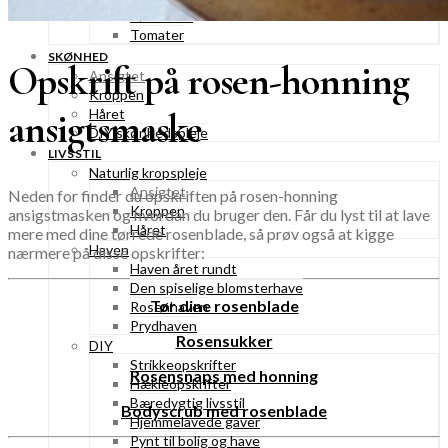
Rødbeder
Tomater
SKØNHED
Opskrift på rosen-honning
Ansigtet
Kroppen
Håret
ansigtsmaske
DIY skønhedspleje
LIVSSTIL
Naturlig kropspleje
Ansigtet
Neden for finder du opskriften på rosen-honning
Kroppen
ansigstmasken og hvordan du bruger den. Får du lyst til at lave
Håret
mere med dine tørrede rosenblade, så prøv også at kigge
Haven
nærmere på disse opskrifter:
Haven året rundt
Den spiselige blomsterhave
Tør dine rosenblade
Rosenhaven
Prydhaven
Rosensukker
DIY
Strikkeopskrifter
Rosensnaps med honning
Hækleopskrifter
Bæredygtig livsstil
Bodyscrub med rosenblade
Hjemmelavede gaver
Pynt til bolig og have