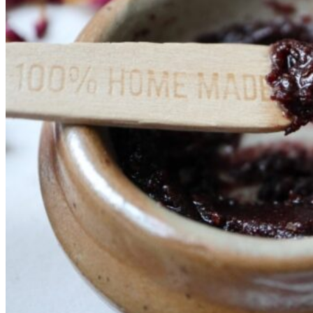
Tranebær
Vindruer
Frugter
Appelsiner
Bananer
Figner
Granatæbler
Hyben
Kvæder
Pærer
Æbler
Stenfrugter
Ferskner
Kirsebær
Mirabeller
Blommer
Slåen
Grøntsager
Agurk
Asparges
Græskar
Grønkål
Rabarber
Radiser