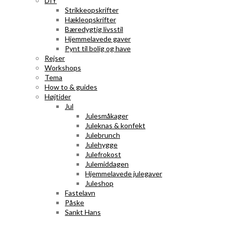
DIY
Strikkeopskrifter
Hækleopskrifter
Bæredygtig livsstil
Hjemmelavede gaver
Pynt til bolig og have
Rejser
Workshops
Tema
How to & guides
Højtider
Jul
Julesmåkager
Juleknas & konfekt
Julebrunch
Julehygge
Julefrokost
Julemiddagen
Hjemmelavede julegaver
Juleshop
Fastelavn
Påske
Sankt Hans