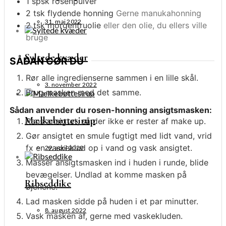
1
spsk
rosenpulver
2
tsk
flydende honning
Gerne manukahonning
31. maj 2022
2
tsk
morgenfruolie
eller den olie, du ellers ville
bruge
Syltede kvæder
SÅDAN GØR DU
Rør alle ingredienserne sammen i en lille skål.
3. november 2022
Brug masken med det samme.
Sådan anvender du rosen-honning ansigtsmasken:
Mælkebøttesirup
Rens ansigtet, så der ikke er rester af make up.
Gør ansigtet en smule fugtigt med lidt vand, vrid
fx en vaskeklud op i vand og vask ansigtet.
29. april 2020
Massér ansigtsmasken ind i huden i runde, blide
bevægelser. Undlad at komme masken på
Ribseddike
øjenene.
Lad masken sidde på huden i et par minutter.
8. august 2022
Vask masken af, gerne med vaskekluden.