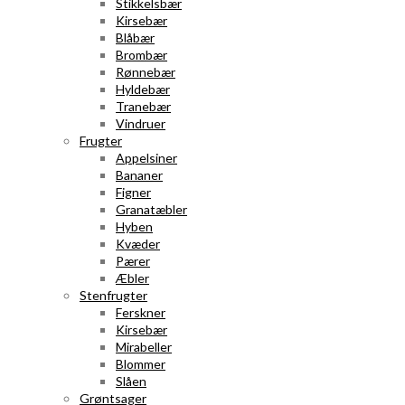
Stikkelsbær
Kirsebær
Blåbær
Brombær
Rønnebær
Hyldebær
Tranebær
Vindruer
Frugter
Appelsiner
Bananer
Figner
Granatæbler
Hyben
Kvæder
Pærer
Æbler
Stenfrugter
Ferskner
Kirsebær
Mirabeller
Blommer
Slåen
Grøntsager