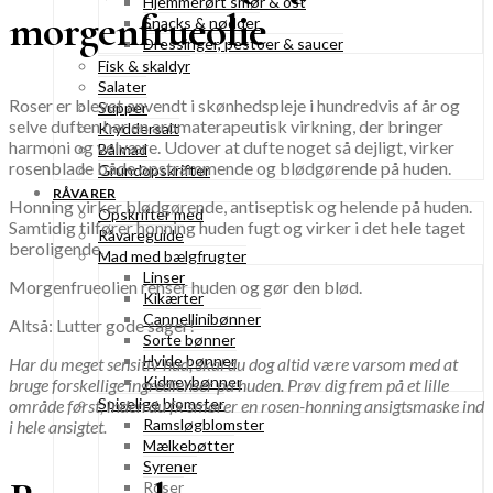
Hjemmerørt smør & ost
morgenfrueolie
Snacks & nødder
Dressinger, pestoer & saucer
Fisk & skaldyr
Salater
Roser er blevet anvendt i skønhedspleje i hundredvis af år og
Supper
selve duften har en aromaterapeutisk virkning, der bringer
Kryddersalt
harmoni og velvære. Udover at dufte noget så dejligt, virker
Bålmad
rosenblade både opstrammende og blødgørende på huden.
Grundopskrifter
RÅVARER
Honning virker blødgørende, antiseptisk og helende på huden.
Opskrifter med
Samtidig tilfører honning huden fugt og virker i det hele taget
Råvareguide
beroligende.
Mad med bælgfrugter
Linser
Morgenfrueolien renser huden og gør den blød.
Kikærter
Cannellinibønner
Altså: Lutter gode sager!
Sorte bønner
Hvide bønner
Har du meget sensitiv hud, skal du dog altid være varsom med at
Kidneybønner
bruge forskellige ingredienser på huden. Prøv dig frem på et lille
Spiselige blomster
område først, inden du fx smører en rosen-honning ansigtsmaske ind
Ramsløgblomster
i hele ansigtet.
Mælkebøtter
Syrener
Roser