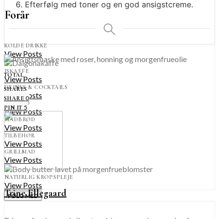
Efterfølg med toner og en god ansigstcreme.
Forår
KOLDE DRIKKE
View Posts
ISKAFFE
TOTAL
View Posts
5
DRINKS & COCKTAILS
SHARES
View Posts
0
SHARE
BÅLMAD
5
PIN IT
View Posts
MADBRØD
View Posts
TILBEHØR
View Posts
GRILLMAD
View Posts
NATURLIG KROPSPLEJE
View Posts
Trine Ellegaard
FØLG MED