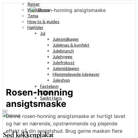
Rejser
Workshops
Tema
How to & guides
Højtider
Jul
Julesmåkager
Juleknas & konfekt
Julebrunch
Julehygge
Julefrokost
Julemiddagen
Hjemmelavede julegaver
Juleshop
Fastelavn
Rosen-honning
Påske
Sankt Hans
ansigtsmaske
Denne rosen-honning ansigtsmaske er hurtigt lavet
og har en nærende, opstrømmende og plejende
effekt på din ansigtshud. Brug gerne masken flere
Sød køkkenplakat