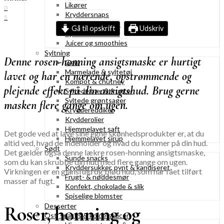
Likører
0
Kryddersnaps
5
Drinks & cocktails
Gå til opskrift
Udskriv
Hjemmelavet saft
Juicer og smoothies
Syltning
Denne rosen-honning ansigtsmaske er hurtigt
Gelé
Marmelade & syltetøj
lavet og har en nærende, opstrømmende og
Kompot & chutney
plejende effekt på din ansigtshud. Brug gerne
Syltede bær & frugter
Syltede grøntsager
masken flere gange om ugen.
Kryddereddiker
Krydderolier
Hjemmelavet saft
Det gode ved at lave sine egne skønhedsprodukter er, at du
Hjemmelavet sirup
altid ved, hvad de indeholder og hvad du kommer på din hud.
Sødt
Det gælder også denne lækre rosen-honning ansigtsmaske,
Sunde snacks
som du kan skrubbe din hud med flere gange om ugen.
Kryddersukker, pynt & kandiseret
Virkningen er en glansfuld og blød hud, som har fået tilført
Frugt- & nøddesmør
masser af fugt.
Konfekt, chokolade & slik
Spiselige blomster
Desserter
Roser, honning og
Ost, snacks & kolde saucer