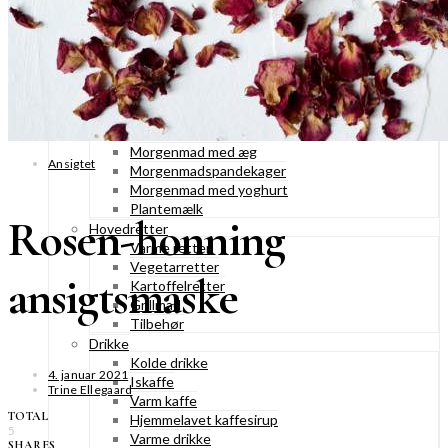
Konditorkager
Marengskager
Småkager & cookies
Vafler & pandekager
Fastelavnsboller
Morgenmad
Granola & müesli
Morgenmad med æg
Ansigtet
Morgenmadspandekager
Morgenmad med yoghurt
Plantemælk
Rosen-honning
Hovedretter
Varme retter
Vegetarretter
ansigtsmaske
Kartoffelretter
Grillmad
Tilbehør
Drikke
Kolde drikke
4. januar 2021
Iskaffe
Trine Ellegaard
Varm kaffe
TOTAL
Hjemmelavet kaffesirup
5
Varme drikke
SHARES