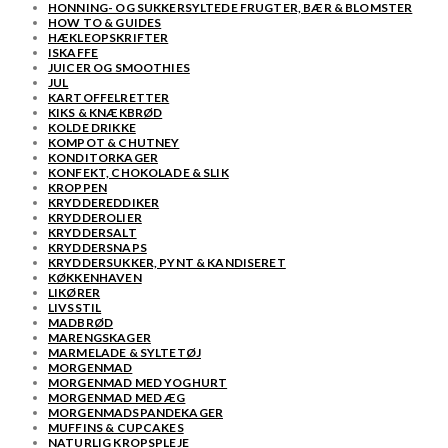
HONNING- OG SUKKERSYLTEDE FRUGTER, BÆR & BLOMSTER
HOW TO & GUIDES
HÆKLEOPSKRIFTER
ISKAFFE
JUICER OG SMOOTHIES
JUL
KARTOFFELRETTER
KIKS & KNÆKBRØD
KOLDE DRIKKE
KOMPOT & CHUTNEY
KONDITORKAGER
KONFEKT, CHOKOLADE & SLIK
KROPPEN
KRYDDEREDDIKER
KRYDDEROLIER
KRYDDERSALT
KRYDDERSNAPS
KRYDDERSUKKER, PYNT & KANDISERET
KØKKENHAVEN
LIKØRER
LIVSSTIL
MADBRØD
MARENGSKAGER
MARMELADE & SYLTETØJ
MORGENMAD
MORGENMAD MED YOGHURT
MORGENMAD MED ÆG
MORGENMADSPANDEKAGER
MUFFINS & CUPCAKES
NATURLIG KROPSPLEJE