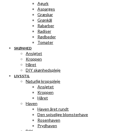
Agurk
Asparges
Græskar
Grønkål
Rabarber
Radiser
Rødbeder
Tomater
SKØNHED
Ansigtet
Kroppen
Håret
DIY skønhedspleje
LIVSSTIL
Naturlig kropspleje
Ansigtet
Kroppen
Håret
Haven
Haven året rundt
Den spiselige blomsterhave
Rosenhaven
Prydhaven