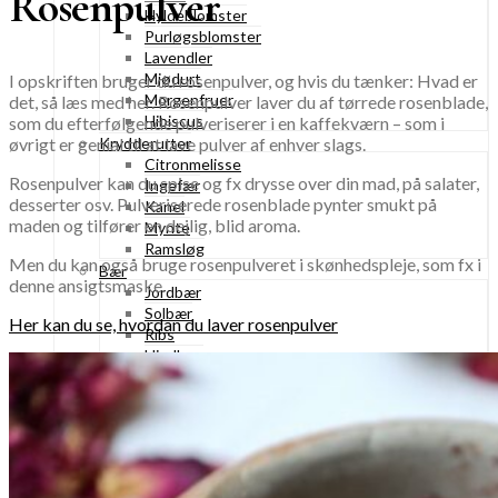
Rosenpulver
Hyldeblomster
Purløgsblomster
Lavendler
Mjødurt
I opskriften bruger du rosenpulver, og hvis du tænker: Hvad er
Morgenfruer
det, så læs med her. Rosenpulver laver du af tørrede rosenblade,
Hibiscus
som du efterfølgende pulveriserer i en kaffekværn – som i
øvrigt er genial til at lave pulver af enhver slags.
Krydderurter
Citronmelisse
Rosenpulver kan du spise og fx drysse over din mad, på salater,
Ingefær
desserter osv. Pulveriserede rosenblade pynter smukt på
Kanel
maden og tilfører en dejlig, blid aroma.
Mynte
Ramsløg
Men du kan også bruge rosenpulveret i skønhedspleje, som fx i
Bær
denne ansigtsmaske.
Jordbær
Solbær
Her kan du se, hvordan du laver rosenpulver
Ribs
Hindbær
Stikkelsbær
Kirsebær
Blåbær
Brombær
Rønnebær
Hyldebær