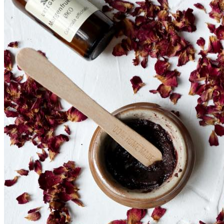
SHOP
Jul
Råvarer
Køkkengrej
Bolig
DIY skønhedspleje
Bæredygtig skønhedspleje
DIY
Keramik
Garn
Uld
OPSKRIFTER
Bagværk
Gærbrød
Boller
Madbrød
Rugbrød
Kiks & knækbrød
Kager
Æblekager
Skærekager
Søde tærter
Muffins & cupcakes
Gærkager & sammenlagte kager