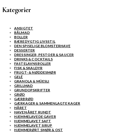
Kategorier
ANSIGTET
BÅLMAD
BOLLER
BÆREDYGTIG LIVSSTIL
DEN SPISELIGE BLOMSTERHAVE
DESSERTER
DRESSINGER, PESTOER & SAUCER
DRINKS & COCKTAILS
FASTELAVNSBOLLER
FISK & SKALDYR
FRUGT- & NØDDESMØR
GELÉ
GRANOLA & MÜESLI
GRILLMAD
GRUNDOPSKRIFTER
GRØD
GÆRBRØD
GÆRKAGER & SAMMENLAGTE KAGER
HÅRET
HAVEN ÅRET RUNDT
HJEMMELAVEDE GAVER
HJEMMELAVET SAFT
HJEMMELAVET SIRUP
HJEMMERØRT SMØR & OST