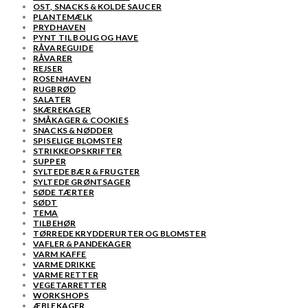
OST, SNACKS & KOLDE SAUCER
PLANTEMÆLK
PRYDHAVEN
PYNT TIL BOLIG OG HAVE
RÅVAREGUIDE
RÅVARER
REJSER
ROSENHAVEN
RUGBRØD
SALATER
SKÆREKAGER
SMÅKAGER & COOKIES
SNACKS & NØDDER
SPISELIGE BLOMSTER
STRIKKEOPSKRIFTER
SUPPER
SYLTEDE BÆR & FRUGTER
SYLTEDE GRØNTSAGER
SØDE TÆRTER
SØDT
TEMA
TILBEHØR
TØRREDE KRYDDERURTER OG BLOMSTER
VAFLER & PANDEKAGER
VARM KAFFE
VARME DRIKKE
VARME RETTER
VEGETARRETTER
WORKSHOPS
ÆBLEKAGER