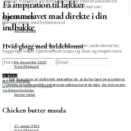
Trine er freelance-skribent og blogger med en passion for
Få inspiration til lækker
æstetik, det gode liv, litteratur og bevidst nærvær.
hjemmelavet mad direkte i din
FORRIGE ARTIKEL
indbakke
Varme drikke
Hvid gløgg med hyldeblomst
Modtag opskrifter og idéer til lækre retter, søde desserter,
hyggelige kager, hjemmelavet snaps og likør og meget mere.
24. december 2020
Trine Ellegaard
TILMELD
SE MERE
Når du krydser af i dette felt, bekræfter du, at du har læst og accepterer
NÆSTE ARTIKEL
websitets privatlivspolitik vedrørende opbevaring af de data, der indsendes
via denne formular.
Varme retter
Chicken butter masala
17. januar 2021
Trine Ellegaard