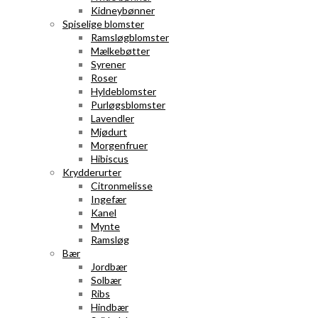
Kidneybønner
Spiselige blomster
Ramsløgblomster
Mælkebøtter
Syrener
Roser
Hyldeblomster
Purløgsblomster
Lavendler
Mjødurt
Morgenfruer
Hibiscus
Krydderurter
Citronmelisse
Ingefær
Kanel
Mynte
Ramsløg
Bær
Jordbær
Solbær
Ribs
Hindbær