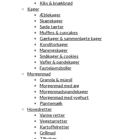
Kiks & knækbrød
Kager
Æblekager
Skærekager
Søde tærter
Muffins & cupcakes
Gærkager & sammenlagte kager
Konditorkager
Marengskager
Småkager & cookies
Vafler & pandekager
Fastelavnsboller
Morgenmad
Granola & müesli
Morgenmad med æg
Morgenmadspandekager
Morgenmad med yoghurt
Plantemælk
Hovedretter
Varme retter
Vegetarretter
Kartoffelretter
Grillmad
Tilbehør