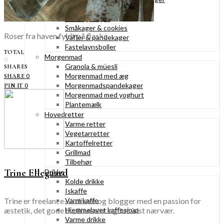
Konditorkager
Marengskager
Småkager & cookies
Roser fra haven fyldt på flaske
Vafler & pandekager
Fastelavnsboller
TOTAL
Morgenmad
0
Granola & müesli
SHARES
Morgenmad med æg
0
SHARE
Morgenmadspandekager
0
PIN IT
Morgenmad med yoghurt
Plantemælk
Hovedretter
Varme retter
Vegetarretter
Kartoffelretter
Grillmad
Tilbehør
Trine Ellegaard
Drikke
Kolde drikke
Iskaffe
Trine er freelance-skribent og blogger med en passion for
Varm kaffe
æstetik, det gode liv, litteratur og bevidst nærvær.
Hjemmelavet kaffesirup
Varme drikke