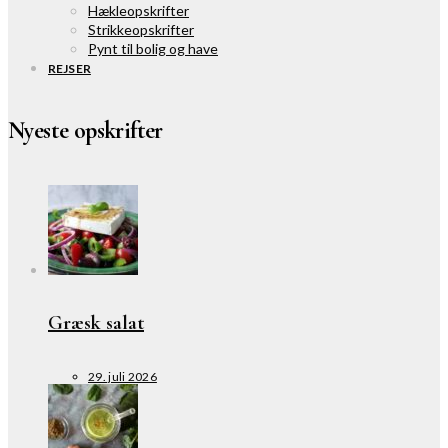
Hækleopskrifter
Strikkeopskrifter
Pynt til bolig og have
REJSER
Nyeste opskrifter
Græsk salat
29. juli 2026