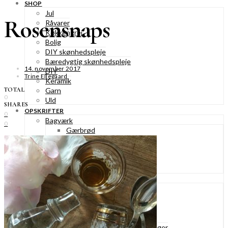
SHOP
Jul
Rosensnaps
Råvarer
Køkkengrej
Bolig
DIY skønhedspleje
Bæredygtig skønhedspleje
14. november 2017
DIY
Trine Ellegaard
Keramik
TOTAL
Garn
0
Uld
SHARES
OPSKRIFTER
0
Bagværk
0
Gærbrød
Boller
Madbrød
Rugbrød
Kiks & knækbrød
Kager
Æblekager
Skærekager
Søde tærter
Muffins & cupcakes
Gærkager & sammenlagte kager