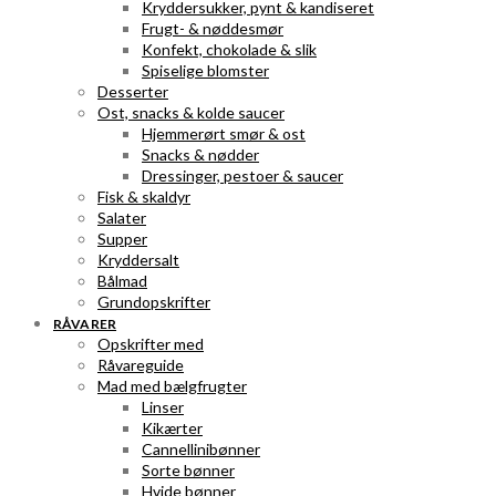
Kryddersukker, pynt & kandiseret
Frugt- & nøddesmør
Konfekt, chokolade & slik
Spiselige blomster
Desserter
Ost, snacks & kolde saucer
Hjemmerørt smør & ost
Snacks & nødder
Dressinger, pestoer & saucer
Fisk & skaldyr
Salater
Supper
Kryddersalt
Bålmad
Grundopskrifter
RÅVARER
Opskrifter med
Råvareguide
Mad med bælgfrugter
Linser
Kikærter
Cannellinibønner
Sorte bønner
Hvide bønner