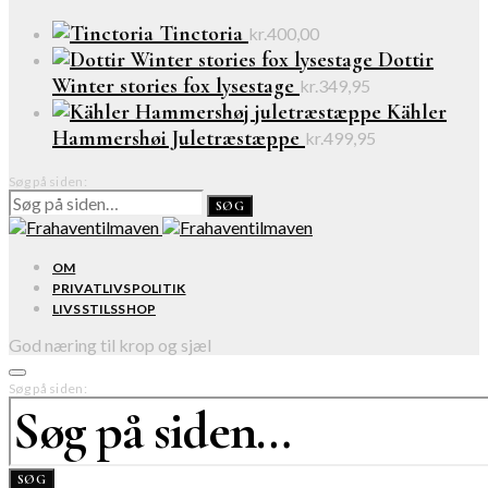
Tinctoria
kr.
400,00
Dottir
Winter stories fox lysestage
kr.
349,95
Kähler
Hammershøi Juletræstæppe
kr.
499,95
Søg på siden:
SØG
OM
PRIVATLIVSPOLITIK
LIVSSTILSSHOP
God næring til krop og sjæl
Søg på siden:
SØG