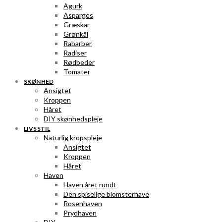
Agurk
Asparges
Græskar
Grønkål
Rabarber
Radiser
Rødbeder
Tomater
SKØNHED
Ansigtet
Kroppen
Håret
DIY skønhedspleje
LIVSSTIL
Naturlig kropspleje
Ansigtet
Kroppen
Håret
Haven
Haven året rundt
Den spiselige blomsterhave
Rosenhaven
Prydhaven