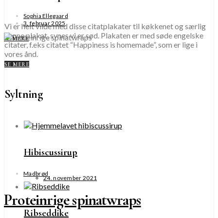
Sophia Ellegaard
3. februar 2025
Vi er helt vilde med disse citatplakater til køkkenet og særlig
denne plakat, synes vi er sød. Plakaten er med søde engelske
SE MERE
citater, f.eks citatet “Happiness is homemade”, som er lige i
vores ånd.
SE MERE
Syltning
Hibiscussirup
Madbrød
24. november 2021
Proteinrige spinatwraps
Ribseddike