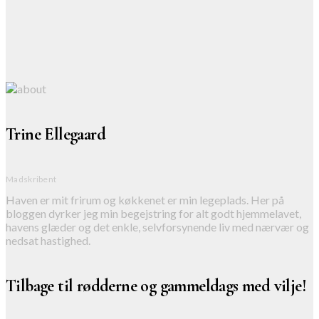
Trine Ellegaard
Madskribent
Haven er mit frirum og køkkenet er min legeplads. Her på
bloggen dyrker jeg min begejstring for alt godt hjemmelavet,
havens glæder og det enkle, selvforsynende liv med nærvær og
nedsat hastighed.
Tilbage til rødderne og gammeldags med vilje!