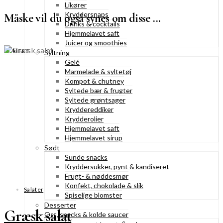
Likører
Kryddersnaps
Måske vil du også synes om disse ...
Drinks & cocktails
Hjemmelavet saft
Juicer og smoothies
SE MERE
Syltning
Gelé
Marmelade & syltetøj
Kompot & chutney
Syltede bær & frugter
Syltede grøntsager
Kryddereddiker
Krydderolier
Hjemmelavet saft
Hjemmelavet sirup
Sødt
Sunde snacks
Kryddersukker, pynt & kandiseret
Frugt- & nøddesmør
Konfekt, chokolade & slik
Salater
Spiselige blomster
Desserter
Græsk salat
Ost, snacks & kolde saucer