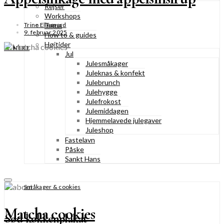
Rejser
Workshops
Tema
Trine Ellegaard
9. februar 2025
How to & guides
Højtider
SE MERE
Jul
Julesmåkager
Juleknas & konfekt
Julebrunch
Julehygge
Julefrokost
Julemiddagen
Hjemmelavede julegaver
Juleshop
Fastelavn
Påske
Sankt Hans
Småkager & cookies
Matcha cookies
Sød køkkenplakat