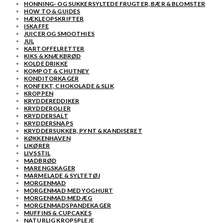
HONNING- OG SUKKERSYLTEDE FRUGTER, BÆR & BLOMSTER
HOW TO & GUIDES
HÆKLEOPSKRIFTER
ISKAFFE
JUICER OG SMOOTHIES
JUL
KARTOFFELRETTER
KIKS & KNÆKBRØD
KOLDE DRIKKE
KOMPOT & CHUTNEY
KONDITORKAGER
KONFEKT, CHOKOLADE & SLIK
KROPPEN
KRYDDEREDDIKER
KRYDDEROLIER
KRYDDERSALT
KRYDDERSNAPS
KRYDDERSUKKER, PYNT & KANDISERET
KØKKENHAVEN
LIKØRER
LIVSSTIL
MADBRØD
MARENGSKAGER
MARMELADE & SYLTETØJ
MORGENMAD
MORGENMAD MED YOGHURT
MORGENMAD MED ÆG
MORGENMADSPANDEKAGER
MUFFINS & CUPCAKES
NATURLIG KROPSPLEJE