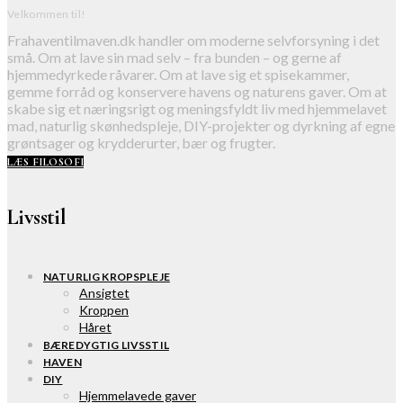
Velkommen til!
Frahaventilmaven.dk handler om moderne selvforsyning i det
små. Om at lave sin mad selv – fra bunden – og gerne af
hjemmedyrkede råvarer. Om at lave sig et spisekammer,
gemme forråd og konservere havens og naturens gaver. Om at
skabe sig et næringsrigt og meningsfyldt liv med hjemmelavet
mad, naturlig skønhedspleje, DIY-projekter og dyrkning af egne
grøntsager og krydderurter, bær og frugter.
LÆS FILOSOFI
Livsstil
NATURLIG KROPSPLEJE
Ansigtet
Kroppen
Håret
BÆREDYGTIG LIVSSTIL
HAVEN
DIY
Hjemmelavede gaver