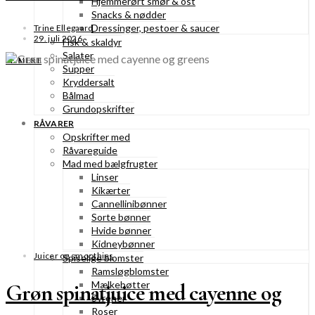
Hjemmerørt smør & ost
Snacks & nødder
Dressinger, pestoer & saucer
Trine Ellegaard
29. juli 2026
Fisk & skaldyr
Salater
SE MERE
Supper
Kryddersalt
Bålmad
Grundopskrifter
RÅVARER
Opskrifter med
Råvareguide
Mad med bælgfrugter
Linser
Kikærter
Cannellinibønner
Sorte bønner
Hvide bønner
Kidneybønner
Juicer og smoothies
Spiselige blomster
Ramsløgblomster
Mælkebøtter
Grøn spinatjuice med cayenne og
Syrener
Roser