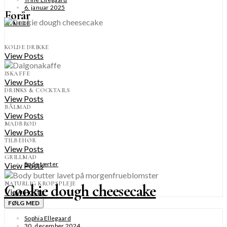
6. januar 2025
Forår
SE MERE
KOLDE DRIKKE
View Posts
ISKAFFE
View Posts
DRINKS & COCKTAILS
View Posts
BÅLMAD
View Posts
MADBRØD
View Posts
TILBEHØR
View Posts
GRILLMAD
Søde tærter
View Posts
NATURLIG KROPSPLEJE
Cookie dough cheesecake
View Posts
FØLG MED
Sophia Ellegaard
30. december 2024