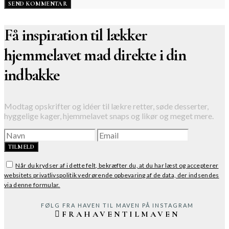
Få inspiration til lækker
hjemmelavet mad direkte i din
indbakke
Modtag opskrifter og idéer til lækre retter, søde desserter,
hyggelige kager, hjemmelavet snaps og likør og meget mere.
TILMELD
Når du krydser af i dette felt, bekræfter du, at du har læst og accepterer
websitets privatlivspolitik vedrørende opbevaring af de data, der indsendes
via denne formular.
FØLG FRA HAVEN TIL MAVEN PÅ INSTAGRAM
FRAHAVENTILMAVEN