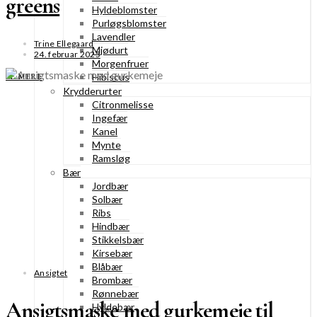
greens
Hyldeblomster
Purløgsblomster
Lavendler
Trine Ellegaard
Mjødurt
24. februar 2025
Morgenfruer
Hibiscus
SE MERE
Krydderurter
Citronmelisse
Ingefær
Kanel
Mynte
Ramsløg
Bær
Jordbær
Solbær
Ribs
Hindbær
Stikkelsbær
Kirsebær
Blåbær
Ansigtet
Brombær
Rønnebær
Ansigtsmaske med gurkemeje til
Hyldebær