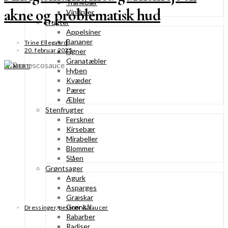
Tranebær
akne og problematisk hud
Vindruer
Frugter
Appelsiner
Bananer
Trine Ellegaard
20. februar 2025
Figner
Granatæbler
SE MERE
Hyben
Kvæder
Pærer
Æbler
Stenfrugter
Ferskner
Kirsebær
Mirabeller
Blommer
Slåen
Grøntsager
Agurk
Asparges
Græskar
Grønkål
Dressinger, pestoer & saucer
Rabarber
Radiser