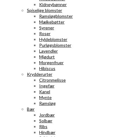
Kidneybønner
Spiselige blomster
Ramsløgblomster
Mælkebøtter
Syrener
Roser
Hyldeblomster
Purløgsblomster
Lavendler
Mjødurt
Morgenfruer
Hibiscus
Krydderurter
Citronmelisse
Ingefær
Kanel
Mynte
Ramsløg
Bær
Jordbær
Solbær
Ribs
Hindbær