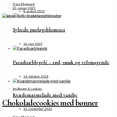
Trine Ellegaard
23. januar 2025
8. august 2022
SE MERE
Syltede purløgsblomster
16. juni 2020
Paradisæblegelé – rød, smuk og velsmagende
14. oktober 2018
Småkager & cookies
Kvædemarmelade med vanilje
Chokoladecookies med bønner
10. november 2020
Trine Ellegaard