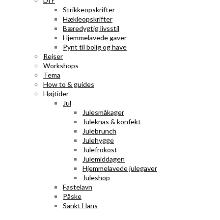
DIY
Strikkeopskrifter
Hækleopskrifter
Bæredygtig livsstil
Hjemmelavede gaver
Pynt til bolig og have
Rejser
Workshops
Tema
How to & guides
Højtider
Jul
Julesmåkager
Juleknas & konfekt
Julebrunch
Julehygge
Julefrokost
Julemiddagen
Hjemmelavede julegaver
Juleshop
Fastelavn
Påske
Sankt Hans