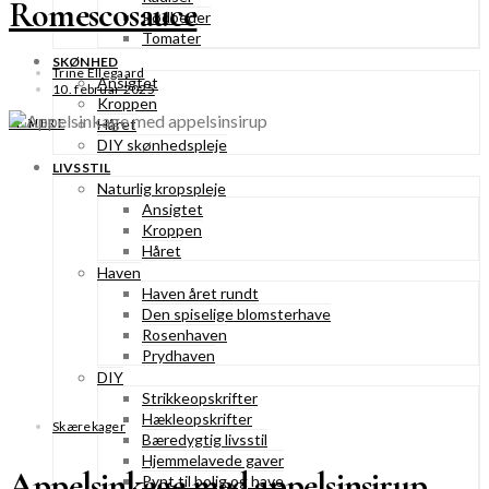
Romescosauce
Rødbeder
Tomater
SKØNHED
Trine Ellegaard
Ansigtet
10. februar 2025
Kroppen
Håret
SE MERE
DIY skønhedspleje
LIVSSTIL
Naturlig kropspleje
Ansigtet
Kroppen
Håret
Haven
Haven året rundt
Den spiselige blomsterhave
Rosenhaven
Prydhaven
DIY
Strikkeopskrifter
Hækleopskrifter
Skærekager
Bæredygtig livsstil
Hjemmelavede gaver
Appelsinkage med appelsinsirup
Pynt til bolig og have