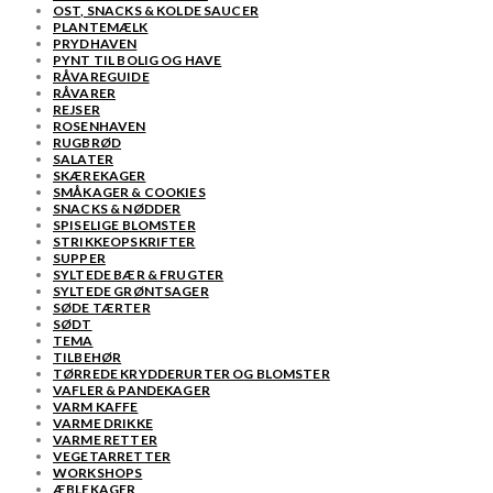
OST, SNACKS & KOLDE SAUCER
PLANTEMÆLK
PRYDHAVEN
PYNT TIL BOLIG OG HAVE
RÅVAREGUIDE
RÅVARER
REJSER
ROSENHAVEN
RUGBRØD
SALATER
SKÆREKAGER
SMÅKAGER & COOKIES
SNACKS & NØDDER
SPISELIGE BLOMSTER
STRIKKEOPSKRIFTER
SUPPER
SYLTEDE BÆR & FRUGTER
SYLTEDE GRØNTSAGER
SØDE TÆRTER
SØDT
TEMA
TILBEHØR
TØRREDE KRYDDERURTER OG BLOMSTER
VAFLER & PANDEKAGER
VARM KAFFE
VARME DRIKKE
VARME RETTER
VEGETARRETTER
WORKSHOPS
ÆBLEKAGER