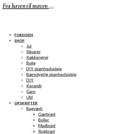
Fra haven til maven
FORSIDEN
SHOP
Jul
Råvarer
Køkkengrej
Bolig
DIY skønhedspleje
Bæredygtig skønhedspleje
DIY
Keramik
Garn
Uld
OPSKRIFTER
Bagværk
Gærbrød
Boller
Madbrød
Rugbrød