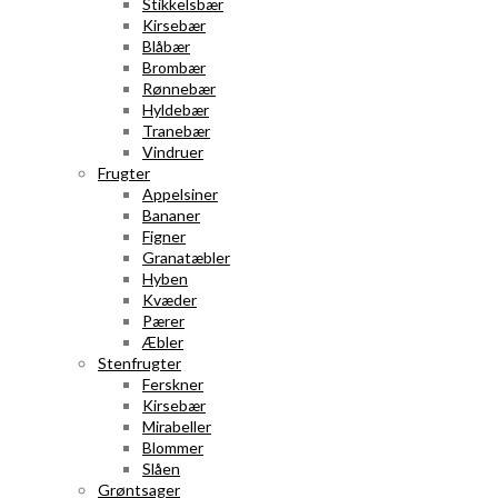
Stikkelsbær
Kirsebær
Blåbær
Brombær
Rønnebær
Hyldebær
Tranebær
Vindruer
Frugter
Appelsiner
Bananer
Figner
Granatæbler
Hyben
Kvæder
Pærer
Æbler
Stenfrugter
Ferskner
Kirsebær
Mirabeller
Blommer
Slåen
Grøntsager