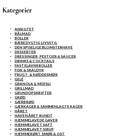
Kategorier
ANSIGTET
BÅLMAD
BOLLER
BÆREDYGTIG LIVSSTIL
DEN SPISELIGE BLOMSTERHAVE
DESSERTER
DRESSINGER, PESTOER & SAUCER
DRINKS & COCKTAILS
FASTELAVNSBOLLER
FISK & SKALDYR
FRUGT- & NØDDESMØR
GELÉ
GRANOLA & MÜESLI
GRILLMAD
GRUNDOPSKRIFTER
GRØD
GÆRBRØD
GÆRKAGER & SAMMENLAGTE KAGER
HÅRET
HAVEN ÅRET RUNDT
HJEMMELAVEDE GAVER
HJEMMELAVET SAFT
HJEMMELAVET SIRUP
HJEMMERØRT SMØR & OST