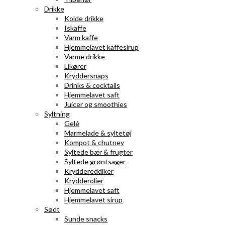
Drikke
Kolde drikke
Iskaffe
Varm kaffe
Hjemmelavet kaffesirup
Varme drikke
Likører
Kryddersnaps
Drinks & cocktails
Hjemmelavet saft
Juicer og smoothies
Syltning
Gelé
Marmelade & syltetøj
Kompot & chutney
Syltede bær & frugter
Syltede grøntsager
Kryddereddiker
Krydderolier
Hjemmelavet saft
Hjemmelavet sirup
Sødt
Sunde snacks