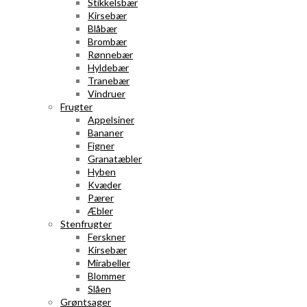
Stikkelsbær
Kirsebær
Blåbær
Brombær
Rønnebær
Hyldebær
Tranebær
Vindruer
Frugter
Appelsiner
Bananer
Figner
Granatæbler
Hyben
Kvæder
Pærer
Æbler
Stenfrugter
Ferskner
Kirsebær
Mirabeller
Blommer
Slåen
Grøntsager