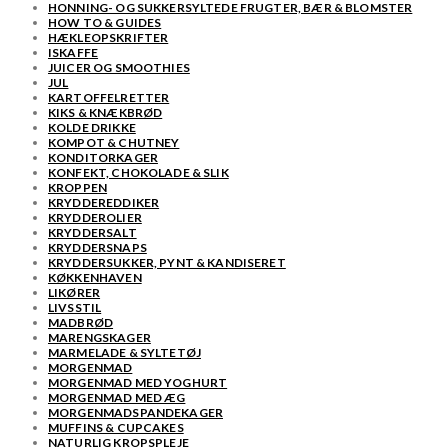
HONNING- OG SUKKERSYLTEDE FRUGTER, BÆR & BLOMSTER
HOW TO & GUIDES
HÆKLEOPSKRIFTER
ISKAFFE
JUICER OG SMOOTHIES
JUL
KARTOFFELRETTER
KIKS & KNÆKBRØD
KOLDE DRIKKE
KOMPOT & CHUTNEY
KONDITORKAGER
KONFEKT, CHOKOLADE & SLIK
KROPPEN
KRYDDEREDDIKER
KRYDDEROLIER
KRYDDERSALT
KRYDDERSNAPS
KRYDDERSUKKER, PYNT & KANDISERET
KØKKENHAVEN
LIKØRER
LIVSSTIL
MADBRØD
MARENGSKAGER
MARMELADE & SYLTETØJ
MORGENMAD
MORGENMAD MED YOGHURT
MORGENMAD MED ÆG
MORGENMADSPANDEKAGER
MUFFINS & CUPCAKES
NATURLIG KROPSPLEJE