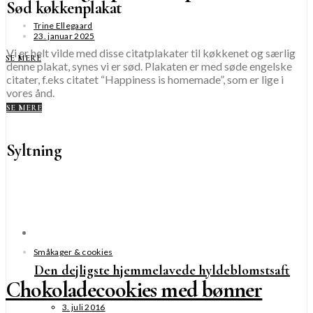
Sød køkkenplakat
Trine Ellegaard
23. januar 2025
Vi er helt vilde med disse citatplakater til køkkenet og særlig
SE MERE
denne plakat, synes vi er sød. Plakaten er med søde engelske
citater, f.eks citatet “Happiness is homemade”, som er lige i
vores ånd.
SE MERE
Syltning
Småkager & cookies
Den dejligste hjemmelavede hyldeblomstsaft
Chokoladecookies med bønner
3. juli 2016