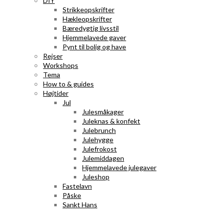
DIY
Strikkeopskrifter
Hækleopskrifter
Bæredygtig livsstil
Hjemmelavede gaver
Pynt til bolig og have
Rejser
Workshops
Tema
How to & guides
Højtider
Jul
Julesmåkager
Juleknas & konfekt
Julebrunch
Julehygge
Julefrokost
Julemiddagen
Hjemmelavede julegaver
Juleshop
Fastelavn
Påske
Sankt Hans