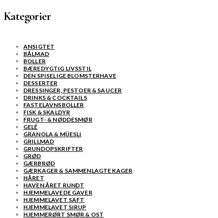
Kategorier
ANSIGTET
BÅLMAD
BOLLER
BÆREDYGTIG LIVSSTIL
DEN SPISELIGE BLOMSTERHAVE
DESSERTER
DRESSINGER, PESTOER & SAUCER
DRINKS & COCKTAILS
FASTELAVNSBOLLER
FISK & SKALDYR
FRUGT- & NØDDESMØR
GELÉ
GRANOLA & MÜESLI
GRILLMAD
GRUNDOPSKRIFTER
GRØD
GÆRBRØD
GÆRKAGER & SAMMENLAGTE KAGER
HÅRET
HAVEN ÅRET RUNDT
HJEMMELAVEDE GAVER
HJEMMELAVET SAFT
HJEMMELAVET SIRUP
HJEMMERØRT SMØR & OST