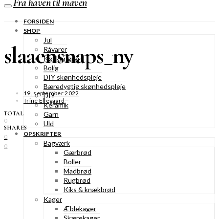
Fra haven til maven
FORSIDEN
SHOP
Jul
slaaensnaps_ny
Råvarer
Køkkengrej
Bolig
DIY skønhedspleje
Bæredygtig skønhedspleje
19. september 2022
DIY
Trine Ellegaard
Keramik
TOTAL
Garn
0
Uld
SHARES
OPSKRIFTER
0
Bagværk
0
Gærbrød
Boller
Madbrød
Rugbrød
Kiks & knækbrød
Kager
Æblekager
Skærekager