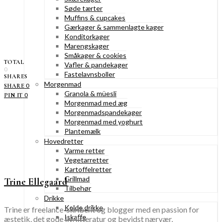
Søde tærter
Muffins & cupcakes
Gærkager & sammenlagte kager
Konditorkager
Marengskager
Småkager & cookies
TOTAL
Vafler & pandekager
0
Fastelavnsboller
SHARES
Morgenmad
0
SHARE
Granola & müesli
0
PIN IT
Morgenmad med æg
Morgenmadspandekager
Morgenmad med yoghurt
Plantemælk
Hovedretter
Varme retter
Vegetarretter
Kartoffelretter
Grillmad
Trine Ellegaard
Tilbehør
Drikke
Kolde drikke
Trine er freelance-skribent og blogger med en passion for
Iskaffe
æstetik, det gode liv, litteratur og bevidst nærvær.