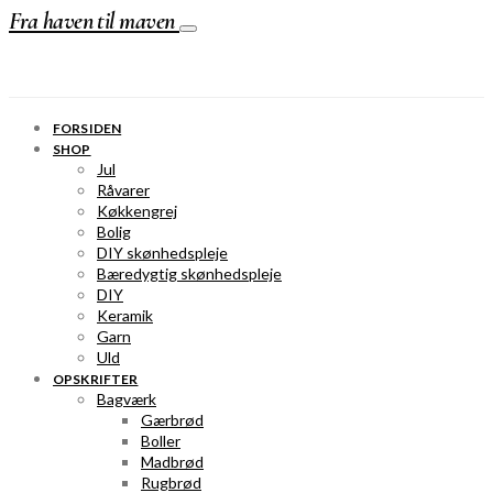
Fra haven til maven
FORSIDEN
SHOP
Jul
Råvarer
Køkkengrej
Bolig
DIY skønhedspleje
Bæredygtig skønhedspleje
DIY
Keramik
Garn
Uld
OPSKRIFTER
Bagværk
Gærbrød
Boller
Madbrød
Rugbrød