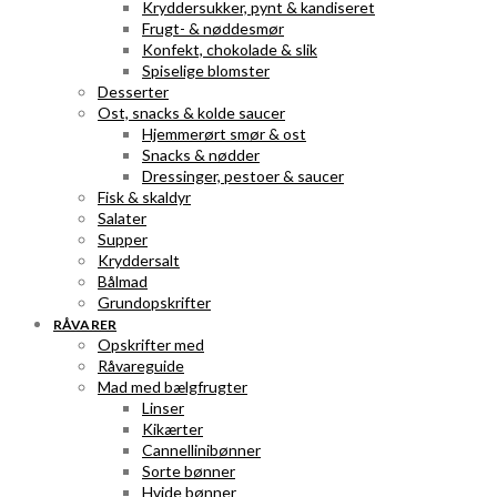
Kryddersukker, pynt & kandiseret
Frugt- & nøddesmør
Konfekt, chokolade & slik
Spiselige blomster
Desserter
Ost, snacks & kolde saucer
Hjemmerørt smør & ost
Snacks & nødder
Dressinger, pestoer & saucer
Fisk & skaldyr
Salater
Supper
Kryddersalt
Bålmad
Grundopskrifter
RÅVARER
Opskrifter med
Råvareguide
Mad med bælgfrugter
Linser
Kikærter
Cannellinibønner
Sorte bønner
Hvide bønner