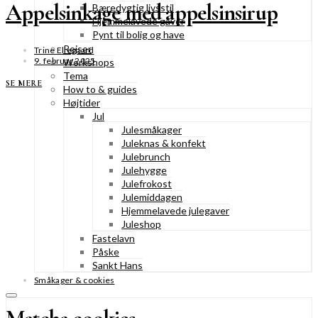
Appelsinkage med appelsinsirup
Bæredygtig livsstil
Hjemmelavede gaver
Pynt til bolig og have
Rejser
Trine Ellegaard
9. februar 2025
Workshops
Tema
SE MERE
How to & guides
Højtider
Jul
Julesmåkager
Juleknas & konfekt
Julebrunch
Julehygge
Julefrokost
Julemiddagen
Hjemmelavede julegaver
Juleshop
Fastelavn
Påske
Sankt Hans
Småkager & cookies