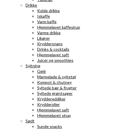
Drikke
Kolde drikke
Iskaffe
Varm kaffe
Hjemmelavet kaffesirup
Varme drikke
Likører
Kryddersnaps
Drinks & cocktails
Hjemmelavet saft
Juicer og smoothies
Syltning
Gelé
Marmelade & syltetøj
Kompot & chutney
Syltede bær & frugter
Syltede grøntsager
Kryddereddiker
Krydderolier
Hjemmelavet saft
Hjemmelavet sirup
Sødt
Sunde snacks