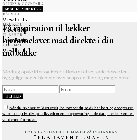
DRINKS & COCKTAILS
View Posts
BÅLMAD
View Posts
Få inspiration til lækker
MADBRØD
View Posts
TILBEHØR
hjemmelavet mad direkte i din
View Posts
GRILLMAD
indbakke
View Posts
Modtag opskrifter og idéer til lækre retter, søde desserter,
hyggelige kager, hjemmelavet snaps og likør og meget mere.
TILMELD
Når du krydser af i dette felt, bekræfter du, at du har læst og accepterer
websitets privatlivspolitik vedrørende opbevaring af de data, der indsendes
via denne formular.
FØLG FRA HAVEN TIL MAVEN PÅ INSTAGRAM
FRAHAVENTILMAVEN