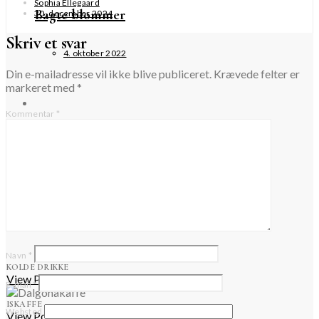
Sophia Ellegaard
Bagte blommer
30. december 2024
Skriv et svar
4. oktober 2022
Din e-mailadresse vil ikke blive publiceret.
Krævede felter er
markeret med
*
Kommentar
*
Brombærsyltetøj med lakrids
14. september 2021
Forår
Navn
*
KOLDE DRIKKE
View Posts
E-mail
*
ISKAFFE
Websted
View Posts