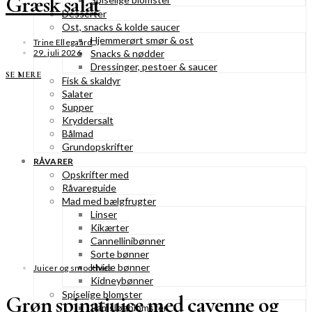
Græsk salat
Desserter
Ost, snacks & kolde saucer
Hjemmerørt smør & ost
Trine Ellegaard
29. juli 2026
Snacks & nødder
Dressinger, pestoer & saucer
SE MERE
Fisk & skaldyr
Salater
Supper
Kryddersalt
Bålmad
Grundopskrifter
RÅVARER
Opskrifter med
Råvareguide
Mad med bælgfrugter
Linser
Kikærter
Cannellinibønner
Sorte bønner
Hvide bønner
Juicer og smoothies
Kidneybønner
Spiselige blomster
Grøn spinatjuice med cayenne og
Ramsløgblomster