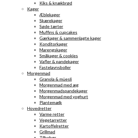
Kiks & knækbrød
Kager
Æblekager
Skærekager
Søde tærter
Muffins & cupcakes
Gærkager & sammenlagte kager
Konditorkager
Marengskager
Småkager & cookies
Vafler & pandekager
Fastelavnsboller
Morgenmad
Granola & müesli
Morgenmad med æg
Morgenmadspandekager
Morgenmad med yoghurt
Plantemælk
Hovedretter
Varme retter
Vegetarretter
Kartoffelretter
Grillmad
Tilbehør