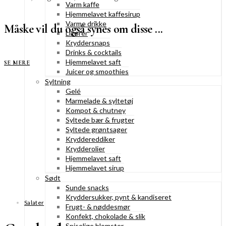
Varm kaffe
Hjemmelavet kaffesirup
Varme drikke
Måske vil du også synes om disse ...
Likører
Kryddersnaps
Drinks & cocktails
Hjemmelavet saft
SE MERE
Juicer og smoothies
Syltning
Gelé
Marmelade & syltetøj
Kompot & chutney
Syltede bær & frugter
Syltede grøntsager
Kryddereddiker
Krydderolier
Hjemmelavet saft
Hjemmelavet sirup
Sødt
Sunde snacks
Kryddersukker, pynt & kandiseret
Salater
Frugt- & nøddesmør
Konfekt, chokolade & slik
Spiselige blomster