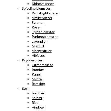
Kidneybønner
Spiselige blomster
Ramsløgblomster
Mælkebøtter
Syrener
Roser
Hyldeblomster
Purløgsblomster
Lavendler
Mjødurt
Morgenfruer
Hibiscus
Krydderurter
Citronmelisse
Ingefær
Kanel
Mynte
Ramsløg
Bær
Jordbær
Solbær
Ribs
Hindbær