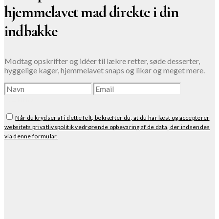
hjemmelavet mad direkte i din
indbakke
Modtag opskrifter og idéer til lækre retter, søde desserter,
hyggelige kager, hjemmelavet snaps og likør og meget mere.
TILMELD
Når du krydser af i dette felt, bekræfter du, at du har læst og accepterer
websitets privatlivspolitik vedrørende opbevaring af de data, der indsendes
via denne formular.