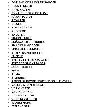
OST, SNACKS & KOLDE SAUCER
PLANTEMÆLK
PRYDHAVEN
PYNT TIL BOLIG OG HAVE
RÅVAREGUIDE
RÅVARER
REJSER
ROSENHAVEN
RUGBRØD
SALATER
SKÆREKAGER
SMÅKAGER & COOKIES
SNACKS & NØDDER
SPISELIGE BLOMSTER
STRIKKEOPSKRIFTER
SUPPER
SYLTEDE BÆR & FRUGTER
SYLTEDE GRØNTSAGER
SØDE TÆRTER
SØDT
TEMA
TILBEHØR
TØRREDE KRYDDERURTER OG BLOMSTER
VAFLER & PANDEKAGER
VARM KAFFE
VARME DRIKKE
VARME RETTER
VEGETARRETTER
WORKSHOPS
ÆBLEKAGER