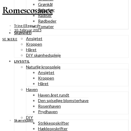
Grønkål
Romescosauce
Rabarber
Radiser
Rødbeder
Trine Ellegaard
Tomater
10. februar 2025
SKØNHED
Ansigtet
SE MERE
Kroppen
Håret
DIY skønhedspleje
LIVSSTIL
Naturlig kropspleje
Ansigtet
Kroppen
Håret
Haven
Haven året rundt
Den spiselige blomsterhave
Rosenhaven
Prydhaven
DIY
Skærekager
Strikkeopskrifter
Hækleopskrifter