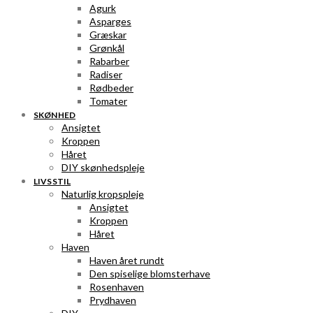
Agurk
Asparges
Græskar
Grønkål
Rabarber
Radiser
Rødbeder
Tomater
SKØNHED
Ansigtet
Kroppen
Håret
DIY skønhedspleje
LIVSSTIL
Naturlig kropspleje
Ansigtet
Kroppen
Håret
Haven
Haven året rundt
Den spiselige blomsterhave
Rosenhaven
Prydhaven