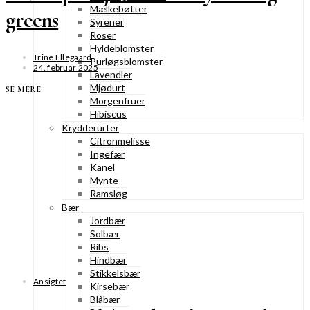
Mælkebøtter
greens
Syrener
Roser
Hyldeblomster
Trine Ellegaard
Purløgsblomster
24. februar 2025
Lavendler
Mjødurt
SE MERE
Morgenfruer
Hibiscus
Krydderurter
Citronmelisse
Ingefær
Kanel
Mynte
Ramsløg
Bær
Jordbær
Solbær
Ribs
Hindbær
Stikkelsbær
Ansigtet
Kirsebær
Blåbær