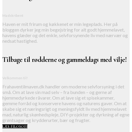
Madskribent
Haven er mit frirum og køkkenet er min legeplads. Her på
bloggen dyrker jeg min begejstring for alt godt hjemmelavet,
havens glæder og det enkle, selvforsynende liv med nærvær og
nedsat hastighed.
Tilbage til rødderne og gammeldags med vilje!
Velkommen til!
Frahaventilmaven.dk handler om moderne selvforsyning i det
små. Om at lave sin mad selv – fra bunden – og gerne af
hjemmedyrkede råvarer. Om at lave sig et spisekammer,
gemme forråd og konservere havens og naturens gaver. Om at
skabe sig et næringsrigt og meningsfyldt liv med hjemmelavet
mad, naturlig skønhedspleje, DIY-projekter og dyrkning af egne
grøntsager og krydderurter, bær og frugter.
LÆS FILOSOFI