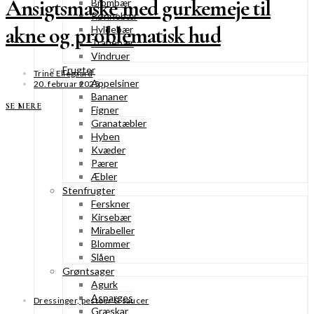
Ansigtsmaske med gurkemeje til
Brombær
Rønnebær
akne og problematisk hud
Hyldebær
Tranebær
Vindruer
Frugter
Trine Ellegaard
Appelsiner
20. februar 2025
Bananer
SE MERE
Figner
Granatæbler
Hyben
Kvæder
Pærer
Æbler
Stenfrugter
Ferskner
Kirsebær
Mirabeller
Blommer
Slåen
Grøntsager
Agurk
Asparges
Dressinger, pestoer & saucer
Græskar