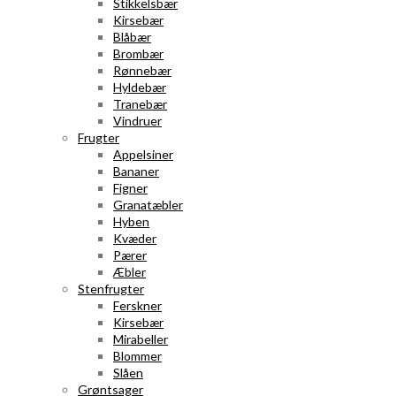
Stikkelsbær
Kirsebær
Blåbær
Brombær
Rønnebær
Hyldebær
Tranebær
Vindruer
Frugter
Appelsiner
Bananer
Figner
Granatæbler
Hyben
Kvæder
Pærer
Æbler
Stenfrugter
Ferskner
Kirsebær
Mirabeller
Blommer
Slåen
Grøntsager