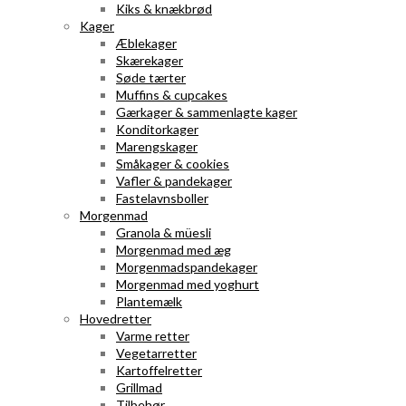
Kiks & knækbrød
Kager
Æblekager
Skærekager
Søde tærter
Muffins & cupcakes
Gærkager & sammenlagte kager
Konditorkager
Marengskager
Småkager & cookies
Vafler & pandekager
Fastelavnsboller
Morgenmad
Granola & müesli
Morgenmad med æg
Morgenmadspandekager
Morgenmad med yoghurt
Plantemælk
Hovedretter
Varme retter
Vegetarretter
Kartoffelretter
Grillmad
Tilbehør