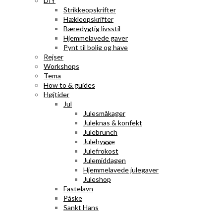
DIY
Strikkeopskrifter
Hækleopskrifter
Bæredygtig livsstil
Hjemmelavede gaver
Pynt til bolig og have
Rejser
Workshops
Tema
How to & guides
Højtider
Jul
Julesmåkager
Juleknas & konfekt
Julebrunch
Julehygge
Julefrokost
Julemiddagen
Hjemmelavede julegaver
Juleshop
Fastelavn
Påske
Sankt Hans