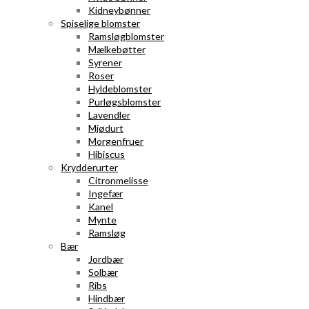
Kidneybønner
Spiselige blomster
Ramsløgblomster
Mælkebøtter
Syrener
Roser
Hyldeblomster
Purløgsblomster
Lavendler
Mjødurt
Morgenfruer
Hibiscus
Krydderurter
Citronmelisse
Ingefær
Kanel
Mynte
Ramsløg
Bær
Jordbær
Solbær
Ribs
Hindbær