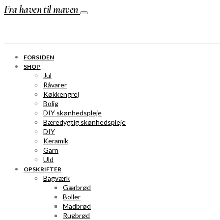
Fra haven til maven
FORSIDEN
SHOP
Jul
Råvarer
Køkkengrej
Bolig
DIY skønhedspleje
Bæredygtig skønhedspleje
DIY
Keramik
Garn
Uld
OPSKRIFTER
Bagværk
Gærbrød
Boller
Madbrød
Rugbrød