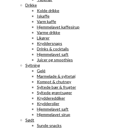
Drikke
Kolde drikke
Iskaffe
Varm kaffe
Hjemmelavet kaffesirup
Varme drikke
Likører
Kryddersnaps
Drinks & cocktails
Hjemmelavet saft
Juicer og smoothies
Syltning
Gelé
Marmelade & syltetøj
Kompot & chutney
Syltede bær & frugter
Syltede grøntsager
Kryddereddiker
Krydderolier
Hjemmelavet saft
Hjemmelavet sirup
Sødt
Sunde snacks