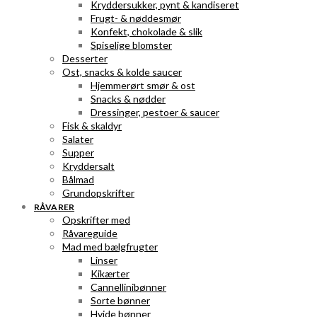
Kryddersukker, pynt & kandiseret
Frugt- & nøddesmør
Konfekt, chokolade & slik
Spiselige blomster
Desserter
Ost, snacks & kolde saucer
Hjemmerørt smør & ost
Snacks & nødder
Dressinger, pestoer & saucer
Fisk & skaldyr
Salater
Supper
Kryddersalt
Bålmad
Grundopskrifter
RÅVARER
Opskrifter med
Råvareguide
Mad med bælgfrugter
Linser
Kikærter
Cannellinibønner
Sorte bønner
Hvide bønner