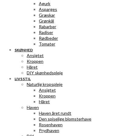
Agurk
Asparges
Græskar
Grønkål
Rabarber
Radiser
Rødbeder
Tomater
SKØNHED
Ansigtet
Kroppen
Håret
DIY skønhedspleje
LIVSSTIL
Naturlig kropspleje
Ansigtet
Kroppen
Håret
Haven
Haven året rundt
Den spiselige blomsterhave
Rosenhaven
Prydhaven