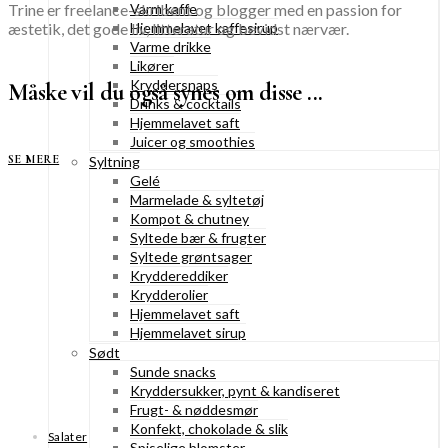
Trine er freelance-skribent og blogger med en passion for
Varm kaffe
æstetik, det gode liv, litteratur og bevidst nærvær.
Hjemmelavet kaffesirup
Varme drikke
Likører
Kryddersnaps
Måske vil du også synes om disse ...
Drinks & cocktails
Hjemmelavet saft
Juicer og smoothies
SE MERE
Syltning
Gelé
Marmelade & syltetøj
Kompot & chutney
Syltede bær & frugter
Syltede grøntsager
Kryddereddiker
Krydderolier
Hjemmelavet saft
Hjemmelavet sirup
Sødt
Sunde snacks
Kryddersukker, pynt & kandiseret
Frugt- & nøddesmør
Konfekt, chokolade & slik
Salater
Spiselige blomster