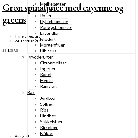
Mælkebøtter
Grøn spinatjuice med cayenne og
Syrener
Roser
greens
Hyldeblomster
Purløgsblomster
Lavendler
Trine Ellegaard
Mjødurt
24. februar 2025
Morgenfruer
Hibiscus
SE MERE
Krydderurter
Citronmelisse
Ingefær
Kanel
Mynte
Ramsløg
Bær
Jordbær
Solbær
Ribs
Hindbær
Stikkelsbær
Kirsebær
Blåbær
Ansigtet