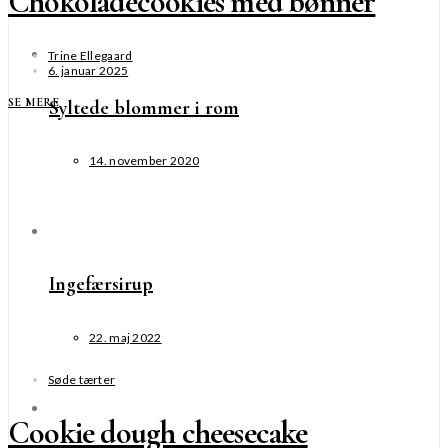
Chokoladecookies med bønner
Trine Ellegaard
6. januar 2025
SE MERE
Syltede blommer i rom
14. november 2020
Ingefærsirup
22. maj 2022
Søde tærter
Cookie dough cheesecake