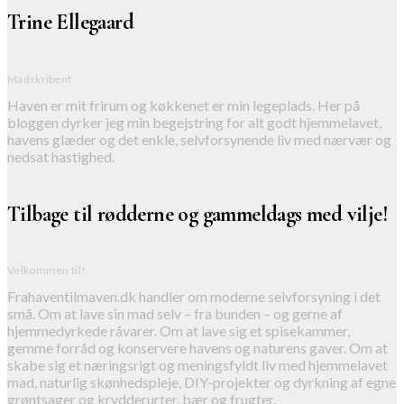
Trine Ellegaard
Madskribent
Haven er mit frirum og køkkenet er min legeplads. Her på
bloggen dyrker jeg min begejstring for alt godt hjemmelavet,
havens glæder og det enkle, selvforsynende liv med nærvær og
nedsat hastighed.
Tilbage til rødderne og gammeldags med vilje!
Velkommen til!
Frahaventilmaven.dk handler om moderne selvforsyning i det
små. Om at lave sin mad selv – fra bunden – og gerne af
hjemmedyrkede råvarer. Om at lave sig et spisekammer,
gemme forråd og konservere havens og naturens gaver. Om at
skabe sig et næringsrigt og meningsfyldt liv med hjemmelavet
mad, naturlig skønhedspleje, DIY-projekter og dyrkning af egne
grøntsager og krydderurter, bær og frugter.