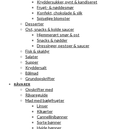
Kryddersukker, pynt & kandiseret
Frugt- & nøddesmør
Konfekt, chokolade & slik
Spiselige blomster
Desserter
Ost, snacks & kolde saucer
Hjemmerørt smør & ost
Snacks & nødder
Dressinger, pestoer & saucer
Fisk & skaldyr
Salater
Supper
Kryddersalt
Bålmad
Grundopskrifter
RÅVARER
Opskrifter med
Råvareguide
Mad med bælgfrugter
Linser
Kikærter
Cannellinibønner
Sorte bønner
Hvide bønner