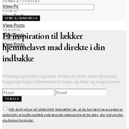
DRINKS & COCKTAILS
View Posts
Websted
BÅLMAD
View Posts
MADBRØD
View Posts
TILBEHØR
Få inspiration til lækker
View Posts
GRILLMAD
View Posts
hjemmelavet mad direkte i din
indbakke
Modtag opskrifter og idéer til lækre retter, søde desserter,
hyggelige kager, hjemmelavet snaps og likør og meget mere.
TILMELD
Når du krydser af i dette felt, bekræfter du, at du har læst og accepterer
websitets privatlivspolitik vedrørende opbevaring af de data, der indsendes
via denne formular.