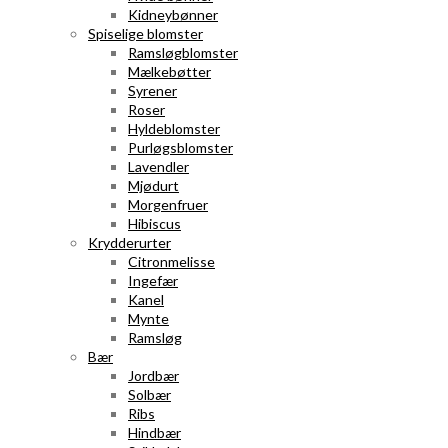
Kidneybønner
Spiselige blomster
Ramsløgblomster
Mælkebøtter
Syrener
Roser
Hyldeblomster
Purløgsblomster
Lavendler
Mjødurt
Morgenfruer
Hibiscus
Krydderurter
Citronmelisse
Ingefær
Kanel
Mynte
Ramsløg
Bær
Jordbær
Solbær
Ribs
Hindbær