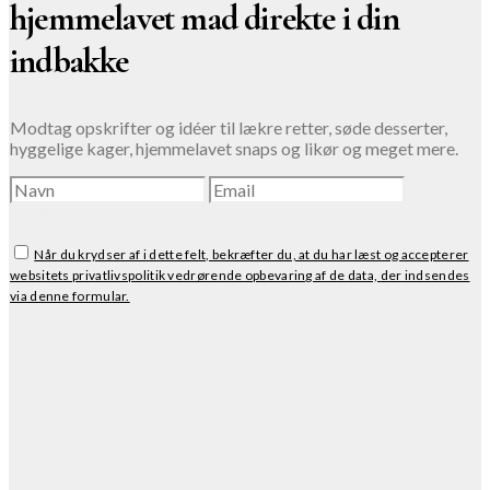
hjemmelavet mad direkte i din
indbakke
Modtag opskrifter og idéer til lækre retter, søde desserter,
hyggelige kager, hjemmelavet snaps og likør og meget mere.
TILMELD
Når du krydser af i dette felt, bekræfter du, at du har læst og accepterer
websitets privatlivspolitik vedrørende opbevaring af de data, der indsendes
via denne formular.