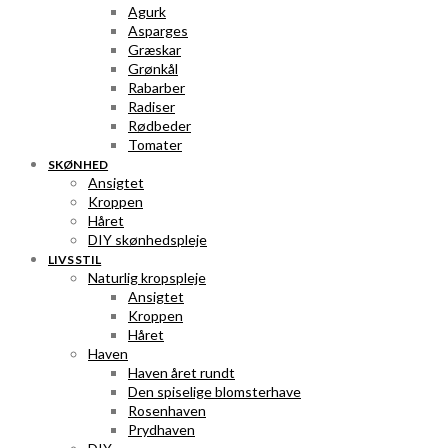
Agurk
Asparges
Græskar
Grønkål
Rabarber
Radiser
Rødbeder
Tomater
SKØNHED
Ansigtet
Kroppen
Håret
DIY skønhedspleje
LIVSSTIL
Naturlig kropspleje
Ansigtet
Kroppen
Håret
Haven
Haven året rundt
Den spiselige blomsterhave
Rosenhaven
Prydhaven