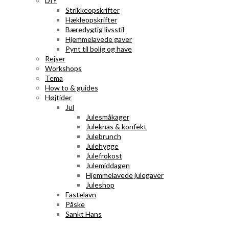
DIY
Strikkeopskrifter
Hækleopskrifter
Bæredygtig livsstil
Hjemmelavede gaver
Pynt til bolig og have
Rejser
Workshops
Tema
How to & guides
Højtider
Jul
Julesmåkager
Juleknas & konfekt
Julebrunch
Julehygge
Julefrokost
Julemiddagen
Hjemmelavede julegaver
Juleshop
Fastelavn
Påske
Sankt Hans