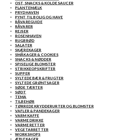
OST, SNACKS & KOLDE SAUCER
PLANTEMÆLK
PRYDHAVEN
PYNT TIL BOLIG OG HAVE
RÅVAREGUIDE
RÅVARER
REJSER
ROSENHAVEN
RUGBRØD
SALATER
SKÆREKAGER
SMÅKAGER & COOKIES
SNACKS & NØDDER
SPISELIGE BLOMSTER
STRIKKEOPSKRIFTER
SUPPER
SYLTEDE BÆR & FRUGTER
SYLTEDE GRØNTSAGER
SØDE TÆRTER
SØDT
TEMA
TILBEHØR
TØRREDE KRYDDERURTER OG BLOMSTER
VAFLER & PANDEKAGER
VARM KAFFE
VARME DRIKKE
VARME RETTER
VEGETARRETTER
WORKSHOPS
ÆBLEKAGER