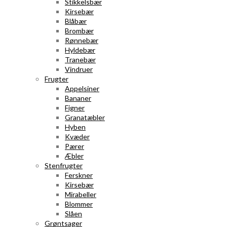
Stikkelsbær
Kirsebær
Blåbær
Brombær
Rønnebær
Hyldebær
Tranebær
Vindruer
Frugter
Appelsiner
Bananer
Figner
Granatæbler
Hyben
Kvæder
Pærer
Æbler
Stenfrugter
Ferskner
Kirsebær
Mirabeller
Blommer
Slåen
Grøntsager