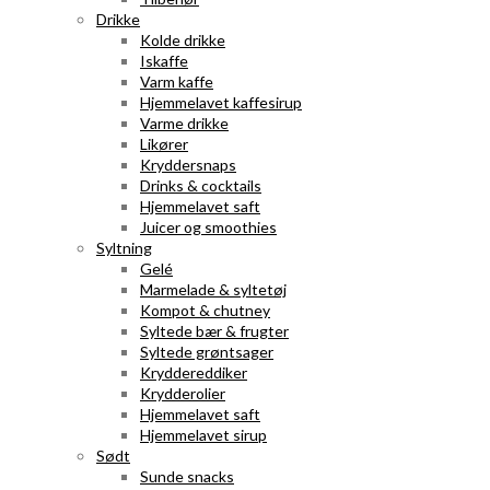
Drikke
Kolde drikke
Iskaffe
Varm kaffe
Hjemmelavet kaffesirup
Varme drikke
Likører
Kryddersnaps
Drinks & cocktails
Hjemmelavet saft
Juicer og smoothies
Syltning
Gelé
Marmelade & syltetøj
Kompot & chutney
Syltede bær & frugter
Syltede grøntsager
Kryddereddiker
Krydderolier
Hjemmelavet saft
Hjemmelavet sirup
Sødt
Sunde snacks