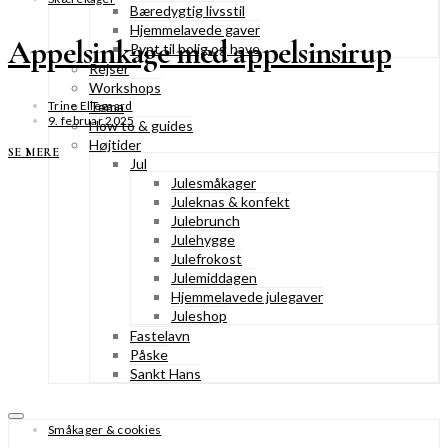
Bæredygtig livsstil
Hjemmelavede gaver
Appelsinkage med appelsinsirup
Pynt til bolig og have
Rejser
Workshops
Tema
Trine Ellegaard
9. februar 2025
How to & guides
Højtider
SE MERE
Jul
Julesmåkager
Juleknas & konfekt
Julebrunch
Julehygge
Julefrokost
Julemiddagen
Hjemmelavede julegaver
Juleshop
Fastelavn
Påske
Sankt Hans
Småkager & cookies