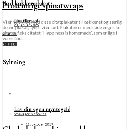
Sød køkkenplakat
Proteinrige spinatwraps
Trine Ellegaard
Vi er helt vilde med disse citatplakater til køkkenet og særlig
23. januar 2025
denne plakat, synes vi er sød. Plakaten er med søde engelske
citater, f.eks citatet “Happiness is homemade”, som er lige i
SE MERE
vores ånd.
SE MERE
Syltning
Lav din egen myntegelé
Småkager & cookies
12. oktober 2017