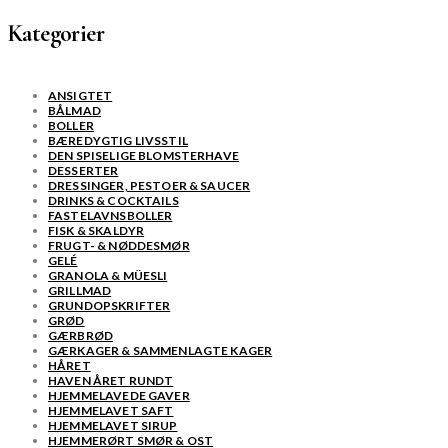
Kategorier
ANSIGTET
BÅLMAD
BOLLER
BÆREDYGTIG LIVSSTIL
DEN SPISELIGE BLOMSTERHAVE
DESSERTER
DRESSINGER, PESTOER & SAUCER
DRINKS & COCKTAILS
FASTELAVNSBOLLER
FISK & SKALDYR
FRUGT- & NØDDESMØR
GELÉ
GRANOLA & MÜESLI
GRILLMAD
GRUNDOPSKRIFTER
GRØD
GÆRBRØD
GÆRKAGER & SAMMENLAGTE KAGER
HÅRET
HAVEN ÅRET RUNDT
HJEMMELAVEDE GAVER
HJEMMELAVET SAFT
HJEMMELAVET SIRUP
HJEMMERØRT SMØR & OST