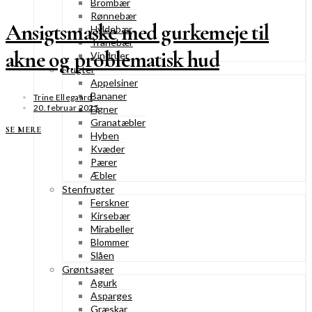
Brombær
Rønnebær
Ansigtsmaske med gurkemeje til
Hyldebær
Tranebær
akne og problematisk hud
Vindruer
Frugter
Appelsiner
Bananer
Trine Ellegaard
20. februar 2025
Figner
Granatæbler
SE MERE
Hyben
Kvæder
Pærer
Æbler
Stenfrugter
Ferskner
Kirsebær
Mirabeller
Blommer
Slåen
Grøntsager
Agurk
Asparges
Græskar