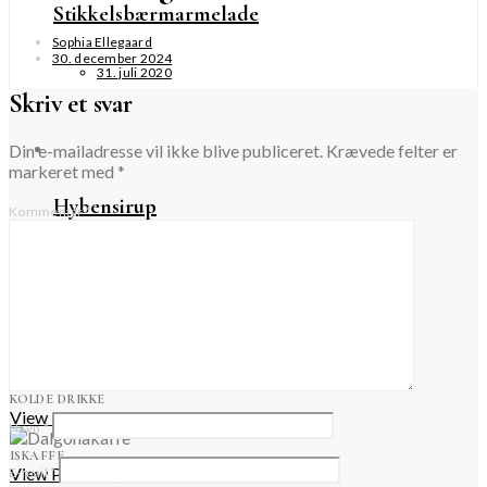
Stikkelsbærmarmelade
Sophia Ellegaard
30. december 2024
31. juli 2020
Skriv et svar
Din e-mailadresse vil ikke blive publiceret.
Krævede felter er
markeret med
*
Hybensirup
Kommentar
*
4. september 2022
Forår
KOLDE DRIKKE
View Posts
Navn
*
ISKAFFE
View Posts
E-mail
*