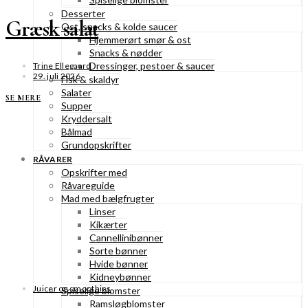
Desserter
Græsk salat
Ost, snacks & kolde saucer
Hjemmerørt smør & ost
Snacks & nødder
Dressinger, pestoer & saucer
Trine Ellegaard
29. juli 2026
Fisk & skaldyr
Salater
SE MERE
Supper
Kryddersalt
Bålmad
Grundopskrifter
RÅVARER
Opskrifter med
Råvareguide
Mad med bælgfrugter
Linser
Kikærter
Cannellinibønner
Sorte bønner
Hvide bønner
Kidneybønner
Juicer og smoothies
Spiselige blomster
Ramsløgblomster