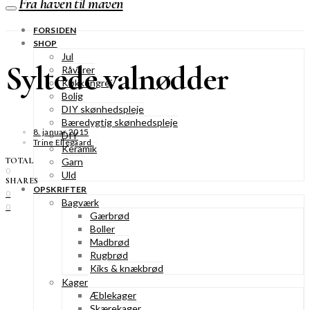
Fra haven til maven
FORSIDEN
SHOP
Jul
Syltede valnødder
Råvarer
Køkkengrej
Bolig
DIY skønhedspleje
Bæredygtig skønhedspleje
8. januar 2015
DIY
Trine Ellegaard
Keramik
TOTAL
Garn
0
Uld
SHARES
OPSKRIFTER
0
Bagværk
0
Gærbrød
Boller
Madbrød
Rugbrød
Kiks & knækbrød
Kager
Æblekager
Skærekager