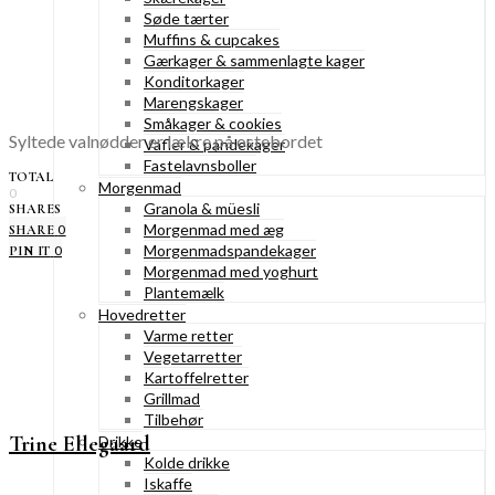
Søde tærter
Muffins & cupcakes
Gærkager & sammenlagte kager
Konditorkager
Marengskager
Småkager & cookies
Syltede valnødder er lækre på ostebordet
Vafler & pandekager
Fastelavnsboller
TOTAL
Morgenmad
0
Granola & müesli
SHARES
Morgenmad med æg
0
SHARE
Morgenmadspandekager
0
PIN IT
Morgenmad med yoghurt
Plantemælk
Hovedretter
Varme retter
Vegetarretter
Kartoffelretter
Grillmad
Tilbehør
Trine Ellegaard
Drikke
Kolde drikke
Iskaffe