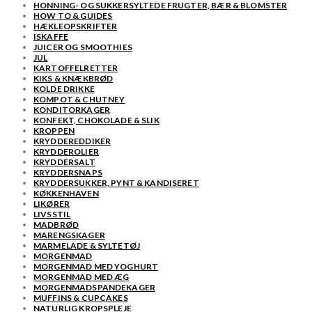
HONNING- OG SUKKERSYLTEDE FRUGTER, BÆR & BLOMSTER
HOW TO & GUIDES
HÆKLEOPSKRIFTER
ISKAFFE
JUICER OG SMOOTHIES
JUL
KARTOFFELRETTER
KIKS & KNÆKBRØD
KOLDE DRIKKE
KOMPOT & CHUTNEY
KONDITORKAGER
KONFEKT, CHOKOLADE & SLIK
KROPPEN
KRYDDEREDDIKER
KRYDDEROLIER
KRYDDERSALT
KRYDDERSNAPS
KRYDDERSUKKER, PYNT & KANDISERET
KØKKENHAVEN
LIKØRER
LIVSSTIL
MADBRØD
MARENGSKAGER
MARMELADE & SYLTETØJ
MORGENMAD
MORGENMAD MED YOGHURT
MORGENMAD MED ÆG
MORGENMADSPANDEKAGER
MUFFINS & CUPCAKES
NATURLIG KROPSPLEJE