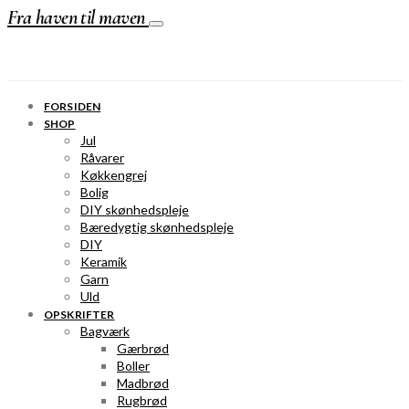
Fra haven til maven
FORSIDEN
SHOP
Jul
Råvarer
Køkkengrej
Bolig
DIY skønhedspleje
Bæredygtig skønhedspleje
DIY
Keramik
Garn
Uld
OPSKRIFTER
Bagværk
Gærbrød
Boller
Madbrød
Rugbrød