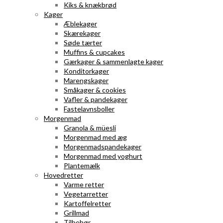
Kiks & knækbrød
Kager
Æblekager
Skærekager
Søde tærter
Muffins & cupcakes
Gærkager & sammenlagte kager
Konditorkager
Marengskager
Småkager & cookies
Vafler & pandekager
Fastelavnsboller
Morgenmad
Granola & müesli
Morgenmad med æg
Morgenmadspandekager
Morgenmad med yoghurt
Plantemælk
Hovedretter
Varme retter
Vegetarretter
Kartoffelretter
Grillmad
Tilbehør