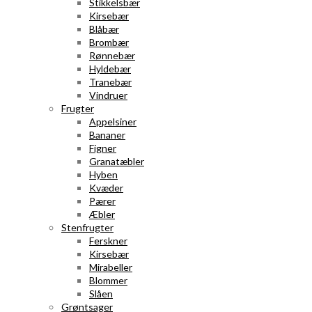
Stikkelsbær
Kirsebær
Blåbær
Brombær
Rønnebær
Hyldebær
Tranebær
Vindruer
Frugter
Appelsiner
Bananer
Figner
Granatæbler
Hyben
Kvæder
Pærer
Æbler
Stenfrugter
Ferskner
Kirsebær
Mirabeller
Blommer
Slåen
Grøntsager