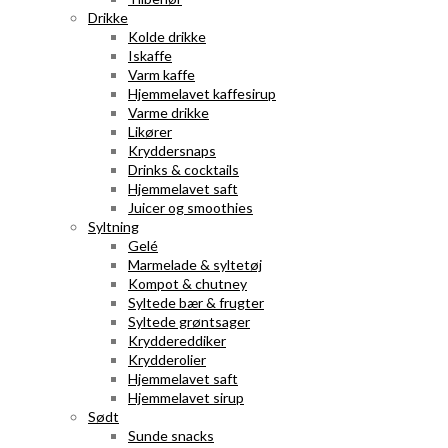
Drikke
Kolde drikke
Iskaffe
Varm kaffe
Hjemmelavet kaffesirup
Varme drikke
Likører
Kryddersnaps
Drinks & cocktails
Hjemmelavet saft
Juicer og smoothies
Syltning
Gelé
Marmelade & syltetøj
Kompot & chutney
Syltede bær & frugter
Syltede grøntsager
Kryddereddiker
Krydderolier
Hjemmelavet saft
Hjemmelavet sirup
Sødt
Sunde snacks