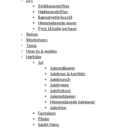
DIY
Strikkeopskrifter
Hækleopskrifter
Bæredygtig livsstil
Hjemmelavede gaver
Pynt til bolig og have
Rejser
Workshops
Tema
How to & guides
Højtider
Jul
Julesmåkager
Juleknas & konfekt
Julebrunch
Julehygge
Julefrokost
Julemiddagen
Hjemmelavede julegaver
Juleshop
Fastelavn
Påske
Sankt Hans