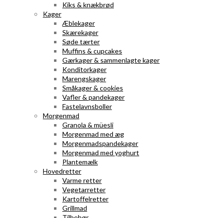
Kiks & knækbrød
Kager
Æblekager
Skærekager
Søde tærter
Muffins & cupcakes
Gærkager & sammenlagte kager
Konditorkager
Marengskager
Småkager & cookies
Vafler & pandekager
Fastelavnsboller
Morgenmad
Granola & müesli
Morgenmad med æg
Morgenmadspandekager
Morgenmad med yoghurt
Plantemælk
Hovedretter
Varme retter
Vegetarretter
Kartoffelretter
Grillmad
Tilbehør