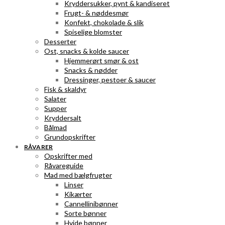
Kryddersukker, pynt & kandiseret
Frugt- & nøddesmør
Konfekt, chokolade & slik
Spiselige blomster
Desserter
Ost, snacks & kolde saucer
Hjemmerørt smør & ost
Snacks & nødder
Dressinger, pestoer & saucer
Fisk & skaldyr
Salater
Supper
Kryddersalt
Bålmad
Grundopskrifter
RÅVARER
Opskrifter med
Råvareguide
Mad med bælgfrugter
Linser
Kikærter
Cannellinibønner
Sorte bønner
Hvide bønner