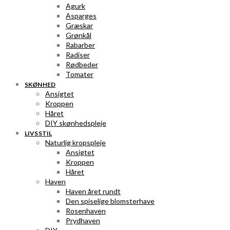
Agurk
Asparges
Græskar
Grønkål
Rabarber
Radiser
Rødbeder
Tomater
SKØNHED
Ansigtet
Kroppen
Håret
DIY skønhedspleje
LIVSSTIL
Naturlig kropspleje
Ansigtet
Kroppen
Håret
Haven
Haven året rundt
Den spiselige blomsterhave
Rosenhaven
Prydhaven