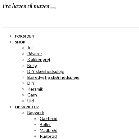
Fra haven til maven
FORSIDEN
SHOP
Jul
Råvarer
Køkkengrej
Bolig
DIY skønhedspleje
Bæredygtig skønhedspleje
DIY
Keramik
Garn
Uld
OPSKRIFTER
Bagværk
Gærbrød
Boller
Madbrød
Rugbrød