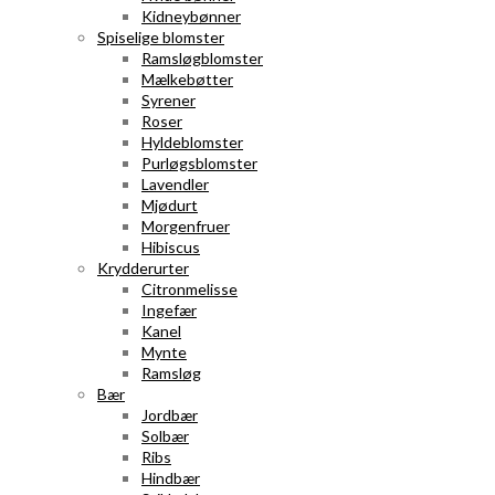
Kidneybønner
Spiselige blomster
Ramsløgblomster
Mælkebøtter
Syrener
Roser
Hyldeblomster
Purløgsblomster
Lavendler
Mjødurt
Morgenfruer
Hibiscus
Krydderurter
Citronmelisse
Ingefær
Kanel
Mynte
Ramsløg
Bær
Jordbær
Solbær
Ribs
Hindbær