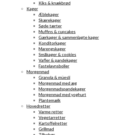
Kiks & knækbrød
Kager
Æblekager
Skærekager
Søde tærter
Muffins & cupcakes
Gærkager & sammenlagte kager
Konditorkager
Marengskager
Småkager & cookies
Vafler & pandekager
Fastelavnsboller
Morgenmad
Granola & müesli
Morgenmad med æg
Morgenmadspandekager
Morgenmad med yoghurt
Plantemælk
Hovedretter
Varme retter
Vegetarretter
Kartoffelretter
Grillmad
Tilbehør