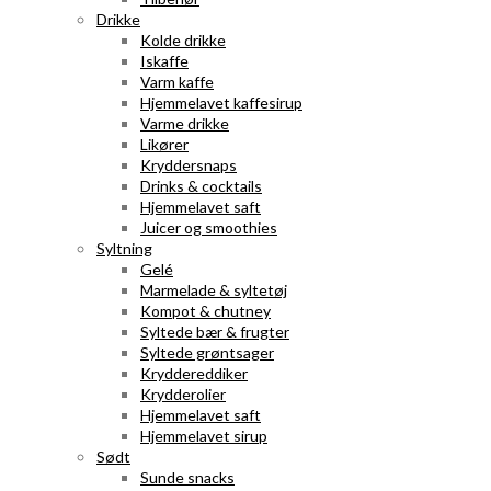
Drikke
Kolde drikke
Iskaffe
Varm kaffe
Hjemmelavet kaffesirup
Varme drikke
Likører
Kryddersnaps
Drinks & cocktails
Hjemmelavet saft
Juicer og smoothies
Syltning
Gelé
Marmelade & syltetøj
Kompot & chutney
Syltede bær & frugter
Syltede grøntsager
Kryddereddiker
Krydderolier
Hjemmelavet saft
Hjemmelavet sirup
Sødt
Sunde snacks