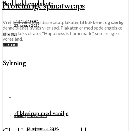
Sød køkkenplakat
Proteinrige spinatwraps
Trine Ellegaard
Vi er helt vilde med disse citatplakater til køkkenet og særlig
23. januar 2025
denne plakat, synes vi er sød. Plakaten er med søde engelske
citater, f.eks citatet “Happiness is homemade”, som er lige i
SE MERE
vores ånd.
SE MERE
Syltning
Æblesirup med vanilje
Småkager & cookies
12. november 2019