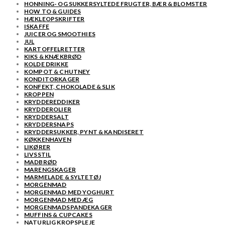
HONNING- OG SUKKERSYLTEDE FRUGTER, BÆR & BLOMSTER
HOW TO & GUIDES
HÆKLEOPSKRIFTER
ISKAFFE
JUICER OG SMOOTHIES
JUL
KARTOFFELRETTER
KIKS & KNÆKBRØD
KOLDE DRIKKE
KOMPOT & CHUTNEY
KONDITORKAGER
KONFEKT, CHOKOLADE & SLIK
KROPPEN
KRYDDEREDDIKER
KRYDDEROLIER
KRYDDERSALT
KRYDDERSNAPS
KRYDDERSUKKER, PYNT & KANDISERET
KØKKENHAVEN
LIKØRER
LIVSSTIL
MADBRØD
MARENGSKAGER
MARMELADE & SYLTETØJ
MORGENMAD
MORGENMAD MED YOGHURT
MORGENMAD MED ÆG
MORGENMADSPANDEKAGER
MUFFINS & CUPCAKES
NATURLIG KROPSPLEJE