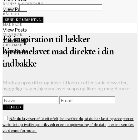
DRINKS & COCKTAILS
Websted
View Posts
BÅLMAD
View Posts
MADBRØD
View Posts
TILBEHØR
Få inspiration til lækker
View Posts
GRILLMAD
hjemmelavet mad direkte i din
View Posts
indbakke
Modtag opskrifter og idéer til lækre retter, søde desserter,
hyggelige kager, hjemmelavet snaps og likør og meget mere.
TILMELD
Når du krydser af i dette felt, bekræfter du, at du har læst og accepterer
websitets privatlivspolitik vedrørende opbevaring af de data, der indsendes
via denne formular.