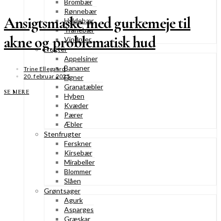
Brombær
Rønnebær
Ansigtsmaske med gurkemeje til
Hyldebær
Tranebær
akne og problematisk hud
Vindruer
Frugter
Appelsiner
Bananer
Trine Ellegaard
20. februar 2025
Figner
Granatæbler
SE MERE
Hyben
Kvæder
Pærer
Æbler
Stenfrugter
Ferskner
Kirsebær
Mirabeller
Blommer
Slåen
Grøntsager
Agurk
Asparges
Græskar