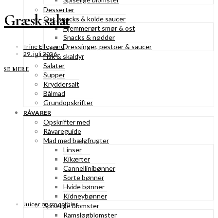
Desserter
Græsk salat
Ost, snacks & kolde saucer
Hjemmerørt smør & ost
Snacks & nødder
Dressinger, pestoer & saucer
Trine Ellegaard
29. juli 2026
Fisk & skaldyr
Salater
SE MERE
Supper
Kryddersalt
Bålmad
Grundopskrifter
RÅVARER
Opskrifter med
Råvareguide
Mad med bælgfrugter
Linser
Kikærter
Cannellinibønner
Sorte bønner
Hvide bønner
Kidneybønner
Juicer og smoothies
Spiselige blomster
Ramsløgblomster