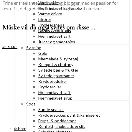
Trine er freelance-skribent og blogger med en passion for
Varm kaffe
æstetik, det gode liv, litteratur og bevidst nærvær.
Hjemmelavet kaffesirup
Varme drikke
Likører
Kryddersnaps
Måske vil du også synes om disse ...
Drinks & cocktails
Hjemmelavet saft
Juicer og smoothies
SE MERE
Syltning
Gelé
Marmelade & syltetøj
Kompot & chutney
Syltede bær & frugter
Syltede grøntsager
Kryddereddiker
Krydderolier
Hjemmelavet saft
Hjemmelavet sirup
Sødt
Sunde snacks
Kryddersukker, pynt & kandiseret
Frugt- & nøddesmør
Konfekt, chokolade & slik
Salater
Spiselige blomster