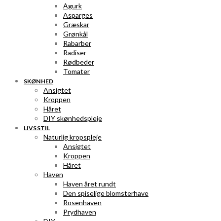
Agurk
Asparges
Græskar
Grønkål
Rabarber
Radiser
Rødbeder
Tomater
SKØNHED
Ansigtet
Kroppen
Håret
DIY skønhedspleje
LIVSSTIL
Naturlig kropspleje
Ansigtet
Kroppen
Håret
Haven
Haven året rundt
Den spiselige blomsterhave
Rosenhaven
Prydhaven