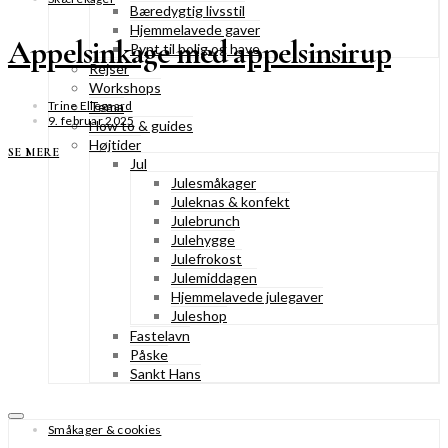
Bæredygtig livsstil
Hjemmelavede gaver
Appelsinkage med appelsinsirup
Pynt til bolig og have
Rejser
Workshops
Tema
Trine Ellegaard
9. februar 2025
How to & guides
Højtider
SE MERE
Jul
Julesmåkager
Juleknas & konfekt
Julebrunch
Julehygge
Julefrokost
Julemiddagen
Hjemmelavede julegaver
Juleshop
Fastelavn
Påske
Sankt Hans
Småkager & cookies