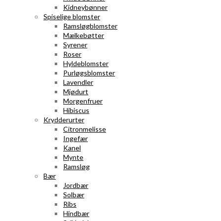
Kidneybønner
Spiselige blomster
Ramsløgblomster
Mælkebøtter
Syrener
Roser
Hyldeblomster
Purløgsblomster
Lavendler
Mjødurt
Morgenfruer
Hibiscus
Krydderurter
Citronmelisse
Ingefær
Kanel
Mynte
Ramsløg
Bær
Jordbær
Solbær
Ribs
Hindbær