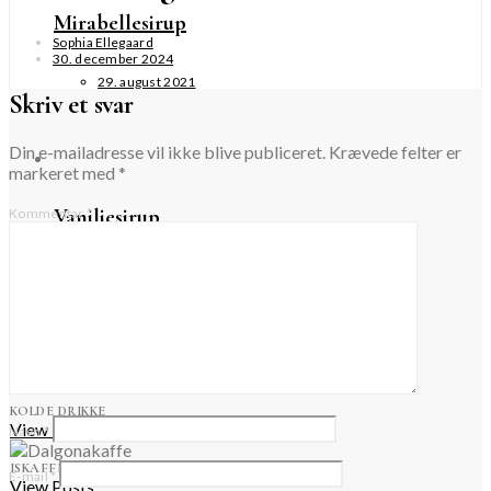
Mirabellesirup
Sophia Ellegaard
30. december 2024
29. august 2021
Skriv et svar
Din e-mailadresse vil ikke blive publiceret.
Krævede felter er
markeret med
*
Vaniljesirup
Kommentar
*
4. marts 2022
Forår
KOLDE DRIKKE
View Posts
Navn
*
ISKAFFE
E-mail
*
View Posts