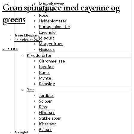
Mælkebøtter
Grøn spinatjuice med cayenne og
Syrener
Roser
greens
Hyldeblomster
Purløgsblomster
Lavendler
Trine Ellegaard
Mjødurt
24. februar 2025
Morgenfruer
Hibiscus
SE MERE
Krydderurter
Citronmelisse
Ingefær
Kanel
Mynte
Ramsløg
Bær
Jordbær
Solbær
Ribs
Hindbær
Stikkelsbær
Kirsebær
Blåbær
Ansigtet