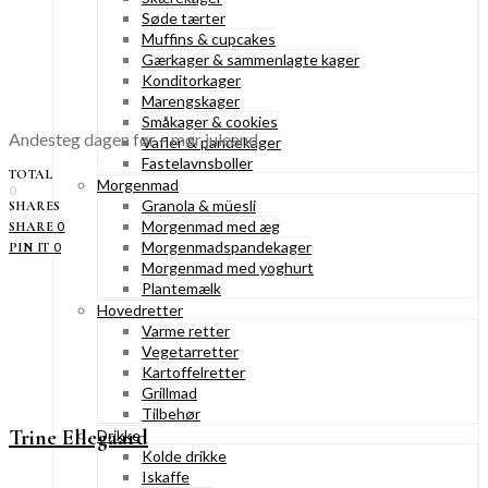
Søde tærter
Muffins & cupcakes
Gærkager & sammenlagte kager
Konditorkager
Marengskager
Småkager & cookies
Andesteg dagen før – mør juleand
Vafler & pandekager
Fastelavnsboller
TOTAL
Morgenmad
0
Granola & müesli
SHARES
Morgenmad med æg
0
SHARE
Morgenmadspandekager
0
PIN IT
Morgenmad med yoghurt
Plantemælk
Hovedretter
Varme retter
Vegetarretter
Kartoffelretter
Grillmad
Tilbehør
Trine Ellegaard
Drikke
Kolde drikke
Iskaffe