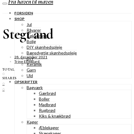
Fra haven til maven
FORSIDEN
SHOP
Jul
Stegt and
Råvarer
Køkkengrej
Bolig
DIY skønhedspleje
Bæredygtig skønhedspleje
28. december 2021
DIY
Trine Ellegaard
Keramik
TOTAL
Garn
0
Uld
SHARES
OPSKRIFTER
0
Bagværk
0
Gærbrød
Boller
Madbrød
Rugbrød
Kiks & knækbrød
Kager
Æblekager
Skærekager