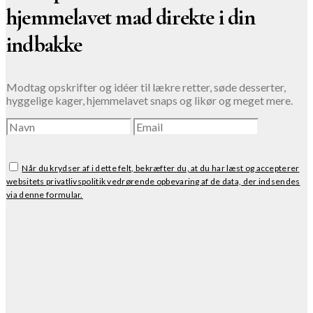
hjemmelavet mad direkte i din
indbakke
Modtag opskrifter og idéer til lækre retter, søde desserter,
hyggelige kager, hjemmelavet snaps og likør og meget mere.
TILMELD
Når du krydser af i dette felt, bekræfter du, at du har læst og accepterer
websitets privatlivspolitik vedrørende opbevaring af de data, der indsendes
via denne formular.