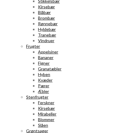
Stikkelsbær
Kirsebær
Blåbær
Brombær
Rønnebær
Hyldebær
Tranebær
Vindruer
Frugter
Appelsiner
Bananer
Figner
Granatæbler
Hyben
Kvæder
Pærer
Æbler
Stenfrugter
Ferskner
Kirsebær
Mirabeller
Blommer
Slåen
Grøntsager