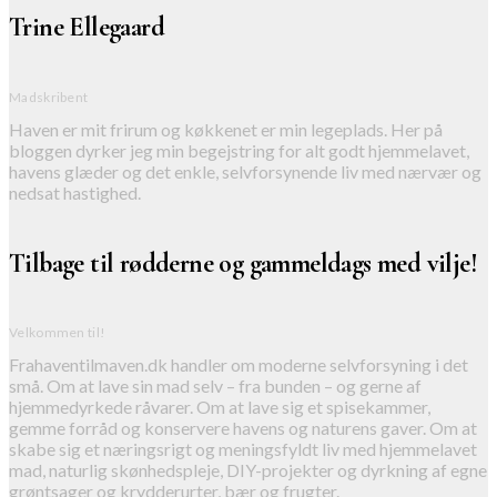
Trine Ellegaard
Madskribent
Haven er mit frirum og køkkenet er min legeplads. Her på
bloggen dyrker jeg min begejstring for alt godt hjemmelavet,
havens glæder og det enkle, selvforsynende liv med nærvær og
nedsat hastighed.
Tilbage til rødderne og gammeldags med vilje!
Velkommen til!
Frahaventilmaven.dk handler om moderne selvforsyning i det
små. Om at lave sin mad selv – fra bunden – og gerne af
hjemmedyrkede råvarer. Om at lave sig et spisekammer,
gemme forråd og konservere havens og naturens gaver. Om at
skabe sig et næringsrigt og meningsfyldt liv med hjemmelavet
mad, naturlig skønhedspleje, DIY-projekter og dyrkning af egne
grøntsager og krydderurter, bær og frugter.