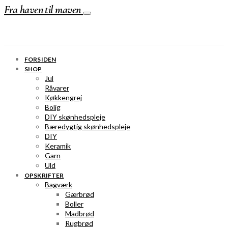
Fra haven til maven
FORSIDEN
SHOP
Jul
Råvarer
Køkkengrej
Bolig
DIY skønhedspleje
Bæredygtig skønhedspleje
DIY
Keramik
Garn
Uld
OPSKRIFTER
Bagværk
Gærbrød
Boller
Madbrød
Rugbrød