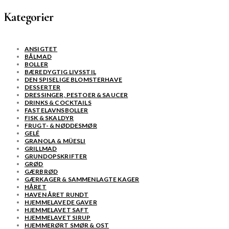
Kategorier
ANSIGTET
BÅLMAD
BOLLER
BÆREDYGTIG LIVSSTIL
DEN SPISELIGE BLOMSTERHAVE
DESSERTER
DRESSINGER, PESTOER & SAUCER
DRINKS & COCKTAILS
FASTELAVNSBOLLER
FISK & SKALDYR
FRUGT- & NØDDESMØR
GELÉ
GRANOLA & MÜESLI
GRILLMAD
GRUNDOPSKRIFTER
GRØD
GÆRBRØD
GÆRKAGER & SAMMENLAGTE KAGER
HÅRET
HAVEN ÅRET RUNDT
HJEMMELAVEDE GAVER
HJEMMELAVET SAFT
HJEMMELAVET SIRUP
HJEMMERØRT SMØR & OST