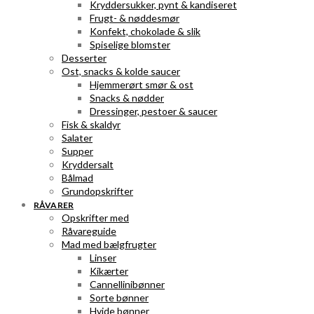
Kryddersukker, pynt & kandiseret
Frugt- & nøddesmør
Konfekt, chokolade & slik
Spiselige blomster
Desserter
Ost, snacks & kolde saucer
Hjemmerørt smør & ost
Snacks & nødder
Dressinger, pestoer & saucer
Fisk & skaldyr
Salater
Supper
Kryddersalt
Bålmad
Grundopskrifter
RÅVARER
Opskrifter med
Råvareguide
Mad med bælgfrugter
Linser
Kikærter
Cannellinibønner
Sorte bønner
Hvide bønner