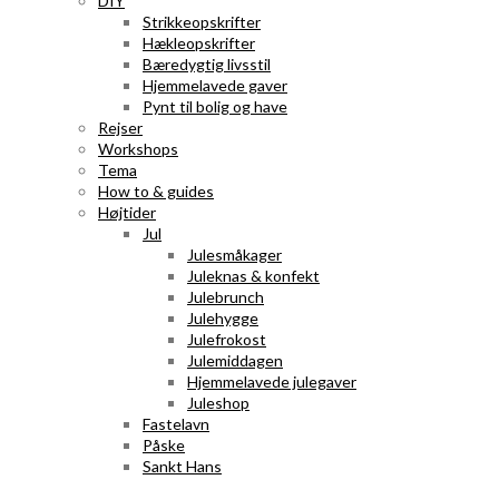
DIY
Strikkeopskrifter
Hækleopskrifter
Bæredygtig livsstil
Hjemmelavede gaver
Pynt til bolig og have
Rejser
Workshops
Tema
How to & guides
Højtider
Jul
Julesmåkager
Juleknas & konfekt
Julebrunch
Julehygge
Julefrokost
Julemiddagen
Hjemmelavede julegaver
Juleshop
Fastelavn
Påske
Sankt Hans