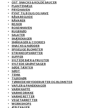
OST, SNACKS & KOLDE SAUCER
PLANTEMÆLK
PRYDHAVEN
PYNT TIL BOLIG OG HAVE
RÅVAREGUIDE
RÅVARER
REJSER
ROSENHAVEN
RUGBRØD
SALATER
SKÆREKAGER
SMÅKAGER & COOKIES
SNACKS & NØDDER
SPISELIGE BLOMSTER
STRIKKEOPSKRIFTER
SUPPER
SYLTEDE BÆR & FRUGTER
SYLTEDE GRØNTSAGER
SØDE TÆRTER
SØDT
TEMA
TILBEHØR
TØRREDE KRYDDERURTER OG BLOMSTER
VAFLER & PANDEKAGER
VARM KAFFE
VARME DRIKKE
VARME RETTER
VEGETARRETTER
WORKSHOPS
ÆBLEKAGER