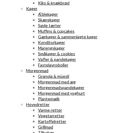
Kiks & knækbrød
Kager
Æblekager
Skærekager
Søde tærter
Muffins & cupcakes
Gærkager & sammenlagte kager
Konditorkager
Marengskager
Småkager & cookies
Vafler & pandekager
Fastelavnsboller
Morgenmad
Granola & müesli
Morgenmad med æg
Morgenmadspandekager
Morgenmad med yoghurt
Plantemælk
Hovedretter
Varme retter
Vegetarretter
Kartoffelretter
Grillmad
Tilbehør