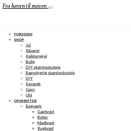
Fra haven til maven
FORSIDEN
SHOP
Jul
Råvarer
Køkkengrej
Bolig
DIY skønhedspleje
Bæredygtig skønhedspleje
DIY
Keramik
Garn
Uld
OPSKRIFTER
Bagværk
Gærbrød
Boller
Madbrød
Rugbrød