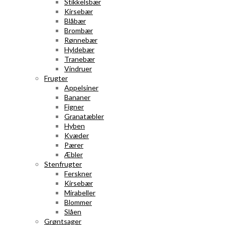
Stikkelsbær
Kirsebær
Blåbær
Brombær
Rønnebær
Hyldebær
Tranebær
Vindruer
Frugter
Appelsiner
Bananer
Figner
Granatæbler
Hyben
Kvæder
Pærer
Æbler
Stenfrugter
Ferskner
Kirsebær
Mirabeller
Blommer
Slåen
Grøntsager