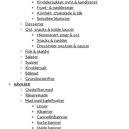
Kryddersukker, pynt & kandiseret
Frugt- & nøddesmør
Konfekt, chokolade & slik
Spiselige blomster
Desserter
Ost, snacks & kolde saucer
Hjemmerørt smør & ost
Snacks & nødder
Dressinger, pestoer & saucer
Fisk & skaldyr
Salater
Supper
Kryddersalt
Bålmad
Grundopskrifter
RÅVARER
Opskrifter med
Råvareguide
Mad med bælgfrugter
Linser
Kikærter
Cannellinibønner
Sorte bønner
Hvide bønner