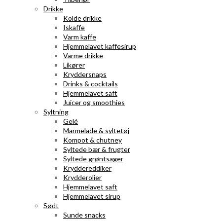
Drikke
Kolde drikke
Iskaffe
Varm kaffe
Hjemmelavet kaffesirup
Varme drikke
Likører
Kryddersnaps
Drinks & cocktails
Hjemmelavet saft
Juicer og smoothies
Syltning
Gelé
Marmelade & syltetøj
Kompot & chutney
Syltede bær & frugter
Syltede grøntsager
Kryddereddiker
Krydderolier
Hjemmelavet saft
Hjemmelavet sirup
Sødt
Sunde snacks