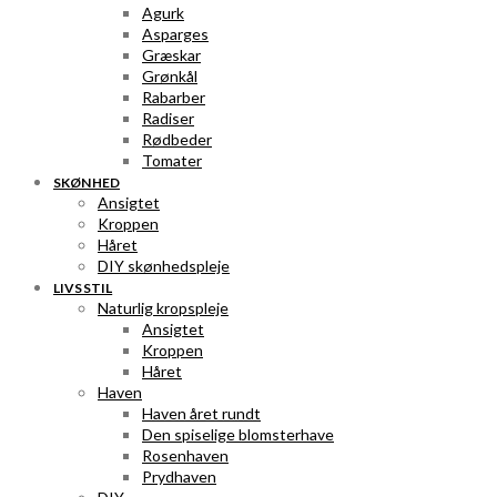
Agurk
Asparges
Græskar
Grønkål
Rabarber
Radiser
Rødbeder
Tomater
SKØNHED
Ansigtet
Kroppen
Håret
DIY skønhedspleje
LIVSSTIL
Naturlig kropspleje
Ansigtet
Kroppen
Håret
Haven
Haven året rundt
Den spiselige blomsterhave
Rosenhaven
Prydhaven