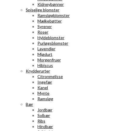
Kidneybønner
Spiselige blomster
Ramsløgblomster
Mælkebøtter
Syrener
Roser
Hyldeblomster
Purløgsblomster
Lavendler
Mjødurt
Morgenfruer
Hibiscus
Krydderurter
Citronmelisse
Ingefær
Kanel
Mynte
Ramsløg
Bær
Jordbær
Solbær
Ribs
Hindbær