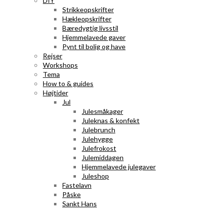
DIY
Strikkeopskrifter
Hækleopskrifter
Bæredygtig livsstil
Hjemmelavede gaver
Pynt til bolig og have
Rejser
Workshops
Tema
How to & guides
Højtider
Jul
Julesmåkager
Juleknas & konfekt
Julebrunch
Julehygge
Julefrokost
Julemiddagen
Hjemmelavede julegaver
Juleshop
Fastelavn
Påske
Sankt Hans