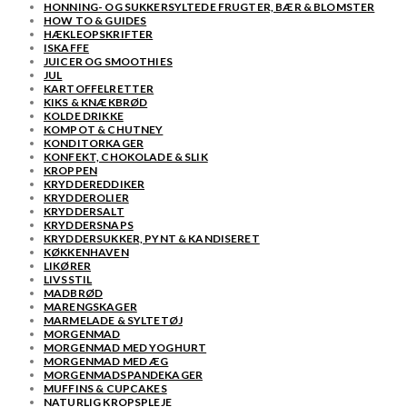
HONNING- OG SUKKERSYLTEDE FRUGTER, BÆR & BLOMSTER
HOW TO & GUIDES
HÆKLEOPSKRIFTER
ISKAFFE
JUICER OG SMOOTHIES
JUL
KARTOFFELRETTER
KIKS & KNÆKBRØD
KOLDE DRIKKE
KOMPOT & CHUTNEY
KONDITORKAGER
KONFEKT, CHOKOLADE & SLIK
KROPPEN
KRYDDEREDDIKER
KRYDDEROLIER
KRYDDERSALT
KRYDDERSNAPS
KRYDDERSUKKER, PYNT & KANDISERET
KØKKENHAVEN
LIKØRER
LIVSSTIL
MADBRØD
MARENGSKAGER
MARMELADE & SYLTETØJ
MORGENMAD
MORGENMAD MED YOGHURT
MORGENMAD MED ÆG
MORGENMADSPANDEKAGER
MUFFINS & CUPCAKES
NATURLIG KROPSPLEJE