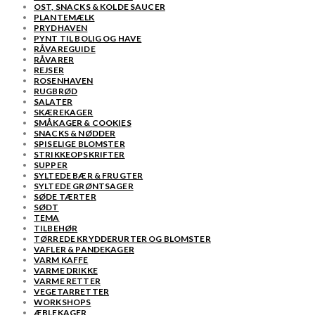
OST, SNACKS & KOLDE SAUCER
PLANTEMÆLK
PRYDHAVEN
PYNT TIL BOLIG OG HAVE
RÅVAREGUIDE
RÅVARER
REJSER
ROSENHAVEN
RUGBRØD
SALATER
SKÆREKAGER
SMÅKAGER & COOKIES
SNACKS & NØDDER
SPISELIGE BLOMSTER
STRIKKEOPSKRIFTER
SUPPER
SYLTEDE BÆR & FRUGTER
SYLTEDE GRØNTSAGER
SØDE TÆRTER
SØDT
TEMA
TILBEHØR
TØRREDE KRYDDERURTER OG BLOMSTER
VAFLER & PANDEKAGER
VARM KAFFE
VARME DRIKKE
VARME RETTER
VEGETARRETTER
WORKSHOPS
ÆBLEKAGER