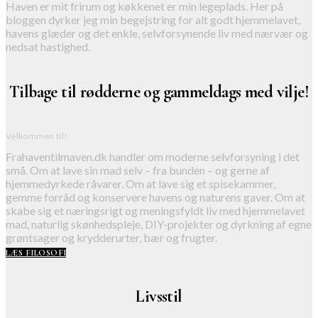
Haven er mit frirum og køkkenet er min legeplads. Her på
bloggen dyrker jeg min begejstring for alt godt hjemmelavet,
havens glæder og det enkle, selvforsynende liv med nærvær og
nedsat hastighed.
Tilbage til rødderne og gammeldags med vilje!
Velkommen til!
Frahaventilmaven.dk handler om moderne selvforsyning i det
små. Om at lave sin mad selv – fra bunden – og gerne af
hjemmedyrkede råvarer. Om at lave sig et spisekammer,
gemme forråd og konservere havens og naturens gaver. Om at
skabe sig et næringsrigt og meningsfyldt liv med hjemmelavet
mad, naturlig skønhedspleje, DIY-projekter og dyrkning af egne
grøntsager og krydderurter, bær og frugter.
LÆS FILOSOFI
Livsstil