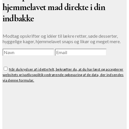
hjemmelavet mad direkte i din
indbakke
Modtag opskrifter og idéer til lækre retter, søde desserter,
hyggelige kager, hjemmelavet snaps og likør og meget mere.
TILMELD
Når du krydser af i dette felt, bekræfter du, at du har læst og accepterer
websitets privatlivspolitik vedrørende opbevaring af de data, der indsendes
via denne formular.