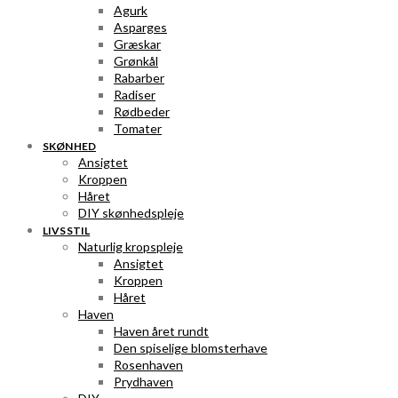
Agurk
Asparges
Græskar
Grønkål
Rabarber
Radiser
Rødbeder
Tomater
SKØNHED
Ansigtet
Kroppen
Håret
DIY skønhedspleje
LIVSSTIL
Naturlig kropspleje
Ansigtet
Kroppen
Håret
Haven
Haven året rundt
Den spiselige blomsterhave
Rosenhaven
Prydhaven