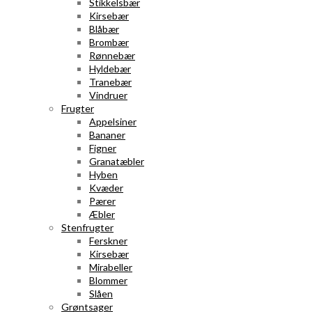
Stikkelsbær
Kirsebær
Blåbær
Brombær
Rønnebær
Hyldebær
Tranebær
Vindruer
Frugter
Appelsiner
Bananer
Figner
Granatæbler
Hyben
Kvæder
Pærer
Æbler
Stenfrugter
Ferskner
Kirsebær
Mirabeller
Blommer
Slåen
Grøntsager