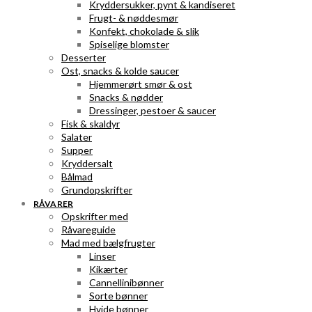
Kryddersukker, pynt & kandiseret
Frugt- & nøddesmør
Konfekt, chokolade & slik
Spiselige blomster
Desserter
Ost, snacks & kolde saucer
Hjemmerørt smør & ost
Snacks & nødder
Dressinger, pestoer & saucer
Fisk & skaldyr
Salater
Supper
Kryddersalt
Bålmad
Grundopskrifter
RÅVARER
Opskrifter med
Råvareguide
Mad med bælgfrugter
Linser
Kikærter
Cannellinibønner
Sorte bønner
Hvide bønner