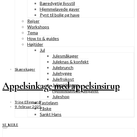
Bæredygtig livsstil
Hjemmelavede gaver
Pynt til bolig og have
Rejser
Workshops
Tema
How to & guides
Højtider
Jul
Julesmåkager
Juleknas & konfekt
Julebrunch
Skærekager
Julehygge
Julefrokost
Appelsinkage med appelsinsirup
Julemiddagen
Hjemmelavede julegaver
Juleshop
Trine Ellegaard
Fastelavn
9. februar 2025
Påske
Sankt Hans
SE MERE