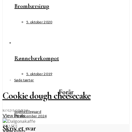
Brombærsirup
5. oktober 2020
Rønnebærkompot
5. oktober 2019
Søde tærter
Forår
Cookie dough cheesecake
KOLDE DRIKKE
Sophia Ellegaard
View Posts
30. december 2024
ISKAFFE
Skriv et svar
View Posts