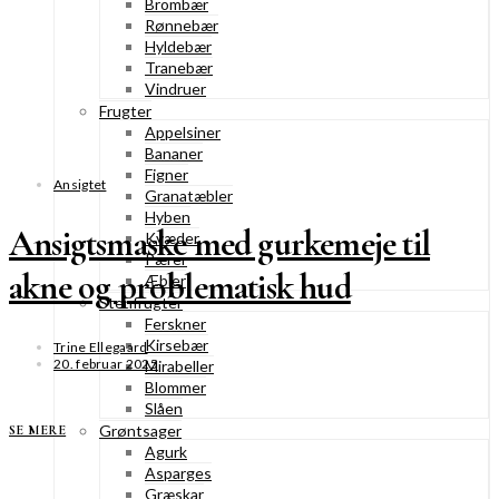
Brombær
Rønnebær
Hyldebær
Tranebær
Vindruer
Frugter
Appelsiner
Bananer
Figner
Ansigtet
Granatæbler
Hyben
Ansigtsmaske med gurkemeje til
Kvæder
Pærer
akne og problematisk hud
Æbler
Stenfrugter
Ferskner
Kirsebær
Trine Ellegaard
20. februar 2025
Mirabeller
Blommer
Slåen
Grøntsager
SE MERE
Agurk
Asparges
Græskar