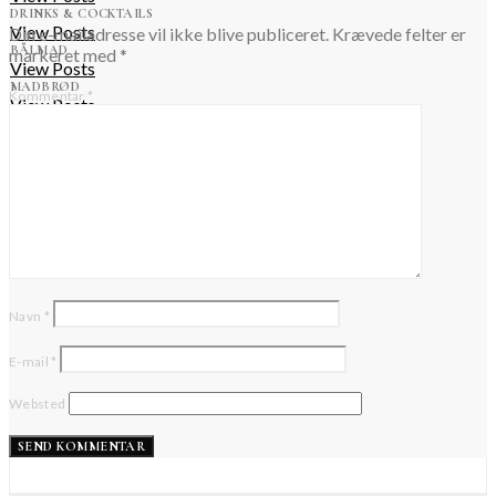
DRINKS & COCKTAILS
View Posts
Din e-mailadresse vil ikke blive publiceret.
Krævede felter er
BÅLMAD
markeret med
*
View Posts
MADBRØD
Kommentar
*
View Posts
TILBEHØR
View Posts
GRILLMAD
View Posts
Navn
*
E-mail
*
Websted