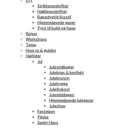
DIY
Strikkeopskrifter
Hækleopskrifter
Bæredygtig livsstil
Hjemmelavede gaver
Pynt til bolig og have
Rejser
Workshops
Tema
How to & guides
Højtider
Jul
Julesmåkager
Juleknas & konfekt
Julebrunch
Julehygge
Julefrokost
Julemiddagen
Hjemmelavede julegaver
Juleshop
Fastelavn
Påske
Sankt Hans