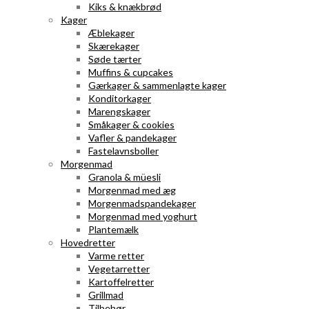
Kiks & knækbrød
Kager
Æblekager
Skærekager
Søde tærter
Muffins & cupcakes
Gærkager & sammenlagte kager
Konditorkager
Marengskager
Småkager & cookies
Vafler & pandekager
Fastelavnsboller
Morgenmad
Granola & müesli
Morgenmad med æg
Morgenmadspandekager
Morgenmad med yoghurt
Plantemælk
Hovedretter
Varme retter
Vegetarretter
Kartoffelretter
Grillmad
Tilbehør