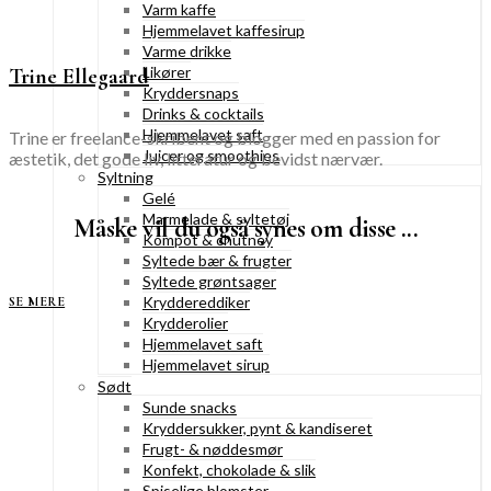
Varm kaffe
Hjemmelavet kaffesirup
Varme drikke
Likører
Trine Ellegaard
Kryddersnaps
Drinks & cocktails
Hjemmelavet saft
Trine er freelance-skribent og blogger med en passion for
Juicer og smoothies
æstetik, det gode liv, litteratur og bevidst nærvær.
Syltning
Gelé
Marmelade & syltetøj
Måske vil du også synes om disse ...
Kompot & chutney
Syltede bær & frugter
Syltede grøntsager
Kryddereddiker
SE MERE
Krydderolier
Hjemmelavet saft
Hjemmelavet sirup
Sødt
Sunde snacks
Kryddersukker, pynt & kandiseret
Frugt- & nøddesmør
Konfekt, chokolade & slik
Spiselige blomster