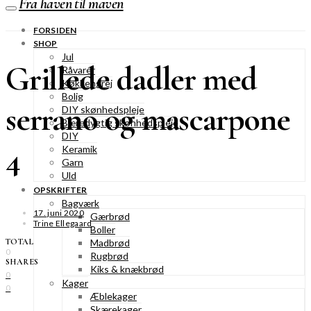
Fra haven til maven
FORSIDEN
SHOP
Jul
Grillede dadler med
Råvarer
Køkkengrej
Bolig
serrano og mascarpone
DIY skønhedspleje
Bæredygtig skønhedspleje
DIY
4
Keramik
Garn
Uld
OPSKRIFTER
Bagværk
17. juni 2020
Gærbrød
Trine Ellegaard
Boller
TOTAL
Madbrød
0
Rugbrød
SHARES
Kiks & knækbrød
0
Kager
0
Æblekager
Skærekager