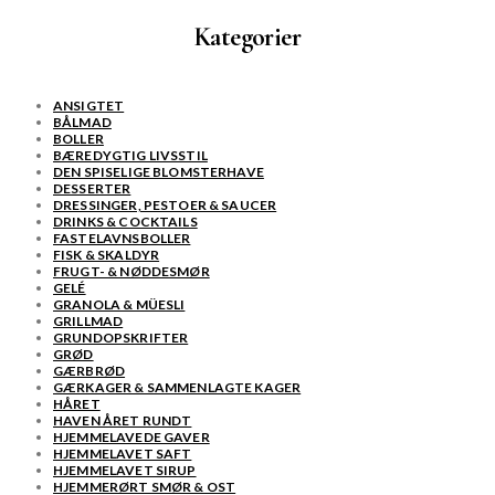
Kategorier
ANSIGTET
BÅLMAD
BOLLER
BÆREDYGTIG LIVSSTIL
DEN SPISELIGE BLOMSTERHAVE
DESSERTER
DRESSINGER, PESTOER & SAUCER
DRINKS & COCKTAILS
FASTELAVNSBOLLER
FISK & SKALDYR
FRUGT- & NØDDESMØR
GELÉ
GRANOLA & MÜESLI
GRILLMAD
GRUNDOPSKRIFTER
GRØD
GÆRBRØD
GÆRKAGER & SAMMENLAGTE KAGER
HÅRET
HAVEN ÅRET RUNDT
HJEMMELAVEDE GAVER
HJEMMELAVET SAFT
HJEMMELAVET SIRUP
HJEMMERØRT SMØR & OST