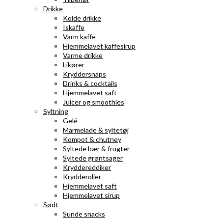
Drikke
Kolde drikke
Iskaffe
Varm kaffe
Hjemmelavet kaffesirup
Varme drikke
Likører
Kryddersnaps
Drinks & cocktails
Hjemmelavet saft
Juicer og smoothies
Syltning
Gelé
Marmelade & syltetøj
Kompot & chutney
Syltede bær & frugter
Syltede grøntsager
Kryddereddiker
Krydderolier
Hjemmelavet saft
Hjemmelavet sirup
Sødt
Sunde snacks