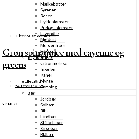
Mælkebøtter
Syrener
Roser
Hyldeblomster
Purløgsblomster
Lavendler
Juicer og smoothies
Mjødurt
Morgenfruer
Grøn spinatjuice med cayenne og
Hibiscus
Krydderurter
greens
Citronmelisse
Ingefær
Kanel
Mynte
Trine Ellegaard
24. februar 2025
Ramsløg
Bær
Jordbær
SE MERE
Solbær
Ribs
Hindbær
Stikkelsbær
Kirsebær
Blåbær