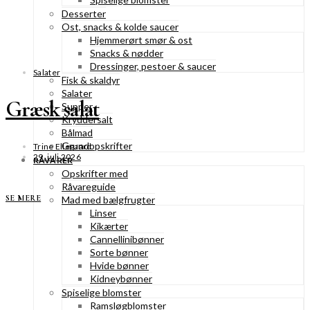
Desserter
Ost, snacks & kolde saucer
Hjemmerørt smør & ost
Snacks & nødder
Dressinger, pestoer & saucer
Salater
Fisk & skaldyr
Salater
Græsk salat
Supper
Kryddersalt
Bålmad
Grundopskrifter
Trine Ellegaard
29. juli 2026
RÅVARER
Opskrifter med
Råvareguide
SE MERE
Mad med bælgfrugter
Linser
Kikærter
Cannellinibønner
Sorte bønner
Hvide bønner
Kidneybønner
Spiselige blomster
Ramsløgblomster