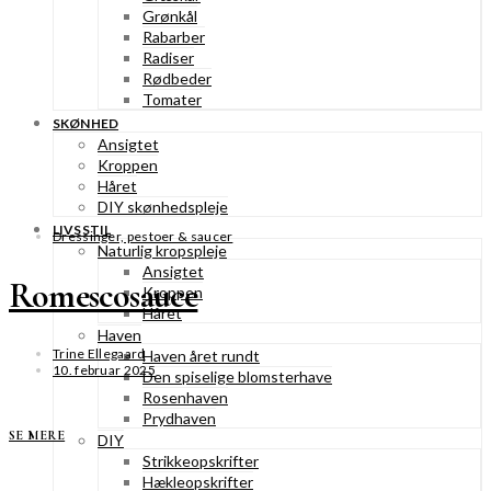
Grønkål
Rabarber
Radiser
Rødbeder
Tomater
SKØNHED
Ansigtet
Kroppen
Håret
DIY skønhedspleje
LIVSSTIL
Dressinger, pestoer & saucer
Naturlig kropspleje
Ansigtet
Romescosauce
Kroppen
Håret
Haven
Trine Ellegaard
Haven året rundt
10. februar 2025
Den spiselige blomsterhave
Rosenhaven
Prydhaven
SE MERE
DIY
Strikkeopskrifter
Hækleopskrifter