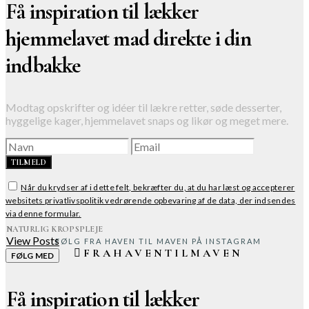
Få inspiration til lækker
hjemmelavet mad direkte i din
indbakke
Modtag opskrifter og idéer til lækre retter, søde desserter,
hyggelige kager, hjemmelavet snaps og likør og meget mere.
TILMELD
Når du krydser af i dette felt, bekræfter du, at du har læst og accepterer
websitets privatlivspolitik vedrørende opbevaring af de data, der indsendes
via denne formular.
NATURLIG KROPSPLEJE
View Posts
FØLG FRA HAVEN TIL MAVEN PÅ INSTAGRAM
FRAHAVENTILMAVEN
FØLG MED
Få inspiration til lækker