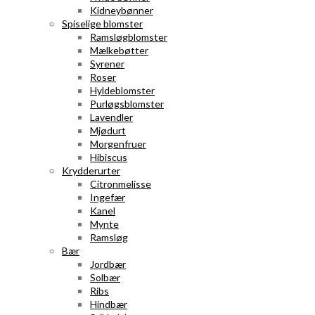
Kidneybønner
Spiselige blomster
Ramsløgblomster
Mælkebøtter
Syrener
Roser
Hyldeblomster
Purløgsblomster
Lavendler
Mjødurt
Morgenfruer
Hibiscus
Krydderurter
Citronmelisse
Ingefær
Kanel
Mynte
Ramsløg
Bær
Jordbær
Solbær
Ribs
Hindbær