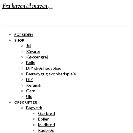
Fra haven til maven
FORSIDEN
SHOP
Jul
Råvarer
Køkkengrej
Bolig
DIY skønhedspleje
Bæredygtig skønhedspleje
DIY
Keramik
Garn
Uld
OPSKRIFTER
Bagværk
Gærbrød
Boller
Madbrød
Rugbrød