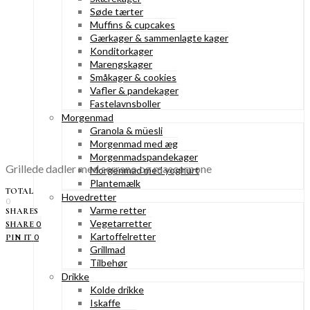
Søde tærter
Muffins & cupcakes
Gærkager & sammenlagte kager
Konditorkager
Marengskager
Småkager & cookies
Vafler & pandekager
Fastelavnsboller
Morgenmad
Granola & müesli
Morgenmad med æg
Morgenmadspandekager
Grillede dadler med serrano og mascarpone
Morgenmad med yoghurt
Plantemælk
TOTAL
Hovedretter
0
Varme retter
SHARES
Vegetarretter
0
SHARE
Kartoffelretter
0
PIN IT
Grillmad
Tilbehør
Drikke
Kolde drikke
Iskaffe