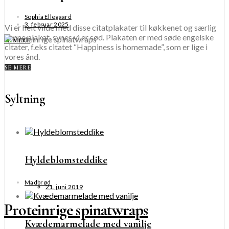
Sophia Ellegaard
3. februar 2025
Vi er helt vilde med disse citatplakater til køkkenet og særlig
denne plakat, synes vi er sød. Plakaten er med søde engelske
SE MERE
citater, f.eks citatet “Happiness is homemade”, som er lige i
vores ånd.
SE MERE
Syltning
Hyldeblomsteddike
Madbrød
21. juni 2019
Proteinrige spinatwraps
Kvædemarmelade med vanilje