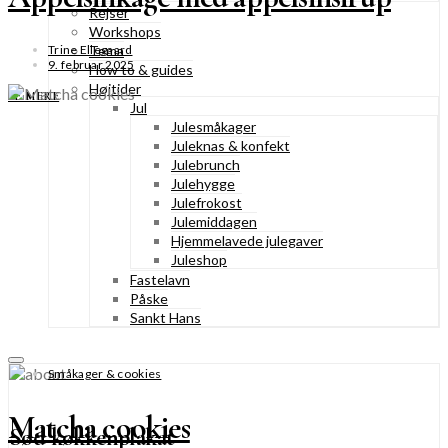
Rejser
Workshops
Tema
Trine Ellegaard
9. februar 2025
How to & guides
Højtider
SE MERE
Jul
Julesmåkager
Juleknas & konfekt
Julebrunch
Julehygge
Julefrokost
Julemiddagen
Hjemmelavede julegaver
Juleshop
Fastelavn
Påske
Sankt Hans
Småkager & cookies
Matcha cookies
Sød køkkenplakat