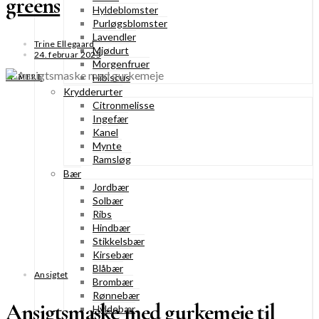
greens
Hyldeblomster
Purløgsblomster
Lavendler
Trine Ellegaard
Mjødurt
24. februar 2025
Morgenfruer
Hibiscus
SE MERE
Krydderurter
Citronmelisse
Ingefær
Kanel
Mynte
Ramsløg
Bær
Jordbær
Solbær
Ribs
Hindbær
Stikkelsbær
Kirsebær
Blåbær
Ansigtet
Brombær
Rønnebær
Ansigtsmaske med gurkemeje til
Hyldebær