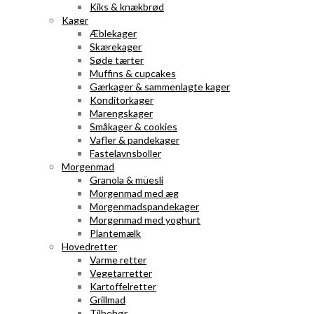
Kiks & knækbrød
Kager
Æblekager
Skærekager
Søde tærter
Muffins & cupcakes
Gærkager & sammenlagte kager
Konditorkager
Marengskager
Småkager & cookies
Vafler & pandekager
Fastelavnsboller
Morgenmad
Granola & müesli
Morgenmad med æg
Morgenmadspandekager
Morgenmad med yoghurt
Plantemælk
Hovedretter
Varme retter
Vegetarretter
Kartoffelretter
Grillmad
Tilbehør