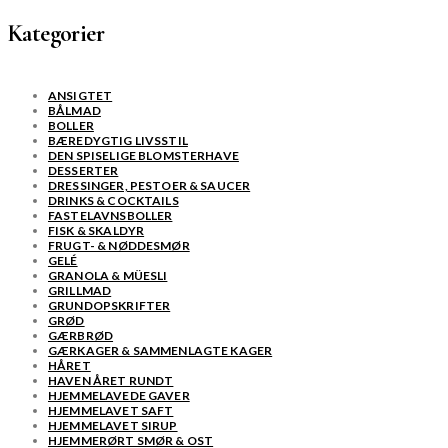
Kategorier
ANSIGTET
BÅLMAD
BOLLER
BÆREDYGTIG LIVSSTIL
DEN SPISELIGE BLOMSTERHAVE
DESSERTER
DRESSINGER, PESTOER & SAUCER
DRINKS & COCKTAILS
FASTELAVNSBOLLER
FISK & SKALDYR
FRUGT- & NØDDESMØR
GELÉ
GRANOLA & MÜESLI
GRILLMAD
GRUNDOPSKRIFTER
GRØD
GÆRBRØD
GÆRKAGER & SAMMENLAGTE KAGER
HÅRET
HAVEN ÅRET RUNDT
HJEMMELAVEDE GAVER
HJEMMELAVET SAFT
HJEMMELAVET SIRUP
HJEMMERØRT SMØR & OST