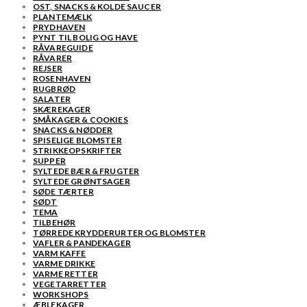
OST, SNACKS & KOLDE SAUCER
PLANTEMÆLK
PRYDHAVEN
PYNT TIL BOLIG OG HAVE
RÅVAREGUIDE
RÅVARER
REJSER
ROSENHAVEN
RUGBRØD
SALATER
SKÆREKAGER
SMÅKAGER & COOKIES
SNACKS & NØDDER
SPISELIGE BLOMSTER
STRIKKEOPSKRIFTER
SUPPER
SYLTEDE BÆR & FRUGTER
SYLTEDE GRØNTSAGER
SØDE TÆRTER
SØDT
TEMA
TILBEHØR
TØRREDE KRYDDERURTER OG BLOMSTER
VAFLER & PANDEKAGER
VARM KAFFE
VARME DRIKKE
VARME RETTER
VEGETARRETTER
WORKSHOPS
ÆBLEKAGER