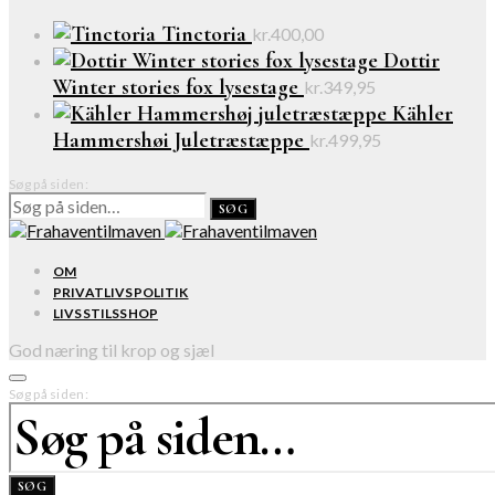
Tinctoria
kr.
400,00
Dottir
Winter stories fox lysestage
kr.
349,95
Kähler
Hammershøi Juletræstæppe
kr.
499,95
Søg på siden:
SØG
OM
PRIVATLIVSPOLITIK
LIVSSTILSSHOP
God næring til krop og sjæl
Søg på siden:
SØG