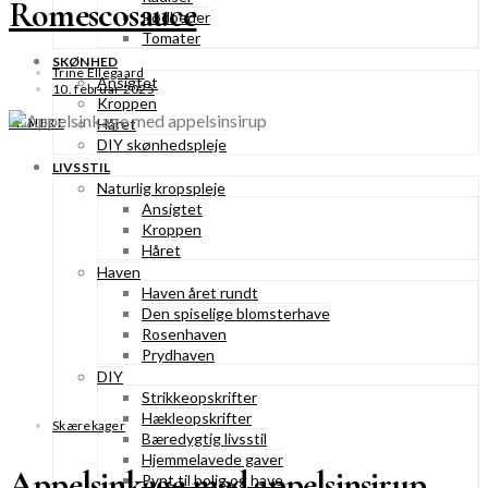
Romescosauce
Rødbeder
Tomater
SKØNHED
Trine Ellegaard
Ansigtet
10. februar 2025
Kroppen
Håret
SE MERE
DIY skønhedspleje
LIVSSTIL
Naturlig kropspleje
Ansigtet
Kroppen
Håret
Haven
Haven året rundt
Den spiselige blomsterhave
Rosenhaven
Prydhaven
DIY
Strikkeopskrifter
Hækleopskrifter
Skærekager
Bæredygtig livsstil
Hjemmelavede gaver
Appelsinkage med appelsinsirup
Pynt til bolig og have