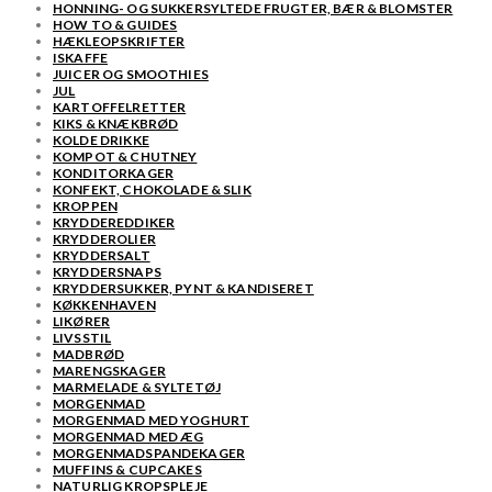
HONNING- OG SUKKERSYLTEDE FRUGTER, BÆR & BLOMSTER
HOW TO & GUIDES
HÆKLEOPSKRIFTER
ISKAFFE
JUICER OG SMOOTHIES
JUL
KARTOFFELRETTER
KIKS & KNÆKBRØD
KOLDE DRIKKE
KOMPOT & CHUTNEY
KONDITORKAGER
KONFEKT, CHOKOLADE & SLIK
KROPPEN
KRYDDEREDDIKER
KRYDDEROLIER
KRYDDERSALT
KRYDDERSNAPS
KRYDDERSUKKER, PYNT & KANDISERET
KØKKENHAVEN
LIKØRER
LIVSSTIL
MADBRØD
MARENGSKAGER
MARMELADE & SYLTETØJ
MORGENMAD
MORGENMAD MED YOGHURT
MORGENMAD MED ÆG
MORGENMADSPANDEKAGER
MUFFINS & CUPCAKES
NATURLIG KROPSPLEJE