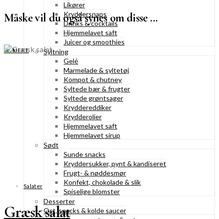
Likører
Kryddersnaps
Måske vil du også synes om disse ...
Drinks & cocktails
Hjemmelavet saft
Juicer og smoothies
SE MERE
Syltning
Gelé
Marmelade & syltetøj
Kompot & chutney
Syltede bær & frugter
Syltede grøntsager
Kryddereddiker
Krydderolier
Hjemmelavet saft
Hjemmelavet sirup
Sødt
Sunde snacks
Kryddersukker, pynt & kandiseret
Frugt- & nøddesmør
Konfekt, chokolade & slik
Salater
Spiselige blomster
Desserter
Græsk salat
Ost, snacks & kolde saucer