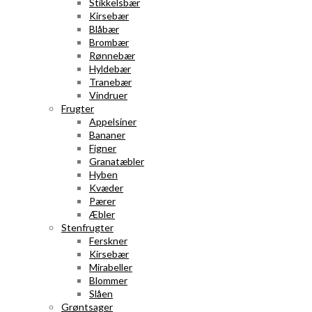
Stikkelsbær
Kirsebær
Blåbær
Brombær
Rønnebær
Hyldebær
Tranebær
Vindruer
Frugter
Appelsiner
Bananer
Figner
Granatæbler
Hyben
Kvæder
Pærer
Æbler
Stenfrugter
Ferskner
Kirsebær
Mirabeller
Blommer
Slåen
Grøntsager