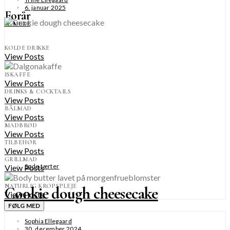
6. januar 2025
Forår
SE MERE
KOLDE DRIKKE
View Posts
ISKAFFE
View Posts
DRINKS & COCKTAILS
View Posts
BÅLMAD
View Posts
MADBRØD
View Posts
TILBEHØR
View Posts
GRILLMAD
Søde tærter
View Posts
NATURLIG KROPSPLEJE
Cookie dough cheesecake
View Posts
FØLG MED
Sophia Ellegaard
30. december 2024