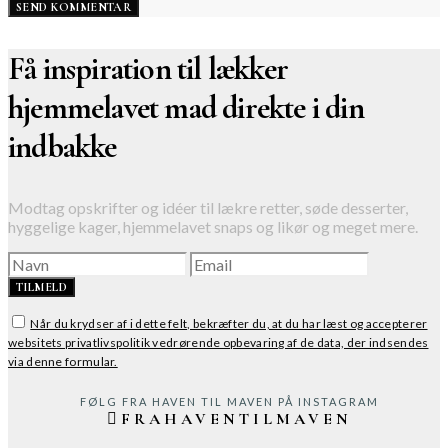
Få inspiration til lækker
hjemmelavet mad direkte i din
indbakke
Modtag opskrifter og idéer til lækre retter, søde desserter,
hyggelige kager, hjemmelavet snaps og likør og meget mere.
TILMELD
Når du krydser af i dette felt, bekræfter du, at du har læst og accepterer
websitets privatlivspolitik vedrørende opbevaring af de data, der indsendes
via denne formular.
FØLG FRA HAVEN TIL MAVEN PÅ INSTAGRAM
FRAHAVENTILMAVEN