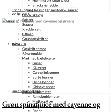
Hjemmerørt smør & ost
Snacks & nødder
Dressinger, pestoer & saucer
Trine Ellegaard
29. juli 2026
Fisk & skaldyr
Salater
SE MERE
Supper
Kryddersalt
Bålmad
Grundopskrifter
RÅVARER
Opskrifter med
Råvareguide
Mad med bælgfrugter
Linser
Kikærter
Cannellinibønner
Sorte bønner
Hvide bønner
Kidneybønner
Juicer og smoothies
Spiselige blomster
Ramsløgblomster
Mælkebøtter
Grøn spinatjuice med cayenne og
Syrener
Roser