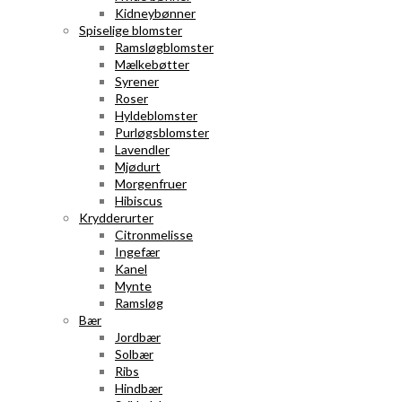
Kidneybønner
Spiselige blomster
Ramsløgblomster
Mælkebøtter
Syrener
Roser
Hyldeblomster
Purløgsblomster
Lavendler
Mjødurt
Morgenfruer
Hibiscus
Krydderurter
Citronmelisse
Ingefær
Kanel
Mynte
Ramsløg
Bær
Jordbær
Solbær
Ribs
Hindbær