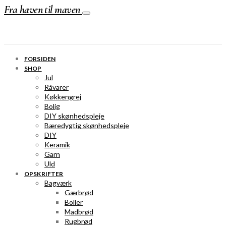
Fra haven til maven
FORSIDEN
SHOP
Jul
Råvarer
Køkkengrej
Bolig
DIY skønhedspleje
Bæredygtig skønhedspleje
DIY
Keramik
Garn
Uld
OPSKRIFTER
Bagværk
Gærbrød
Boller
Madbrød
Rugbrød