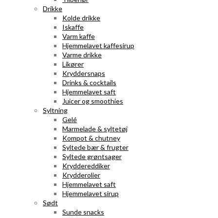
Drikke
Kolde drikke
Iskaffe
Varm kaffe
Hjemmelavet kaffesirup
Varme drikke
Likører
Kryddersnaps
Drinks & cocktails
Hjemmelavet saft
Juicer og smoothies
Syltning
Gelé
Marmelade & syltetøj
Kompot & chutney
Syltede bær & frugter
Syltede grøntsager
Kryddereddiker
Krydderolier
Hjemmelavet saft
Hjemmelavet sirup
Sødt
Sunde snacks