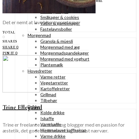
Konditorkager
Marengskager
Småkager & cookies
Det er nemt at lave hjemmerørt smør
Vafler & pandekager
Fastelavnsboller
TOTAL
Morgenmad
0
Granola & müesli
SHARES
Morgenmad med æg
0
SHARE
Morgenmadspandekager
0
PIN IT
Morgenmad med yoghurt
Plantemælk
Hovedretter
Varme retter
Vegetarretter
Kartoffelretter
Grillmad
Tilbehør
Trine Ellegaard
Drikke
Kolde drikke
Iskaffe
Trine er freelance-skribent og blogger med en passion for
Varm kaffe
æstetik, det gode liv, litteratur og bevidst nærvær.
Hjemmelavet kaffesirup
Varme drikke