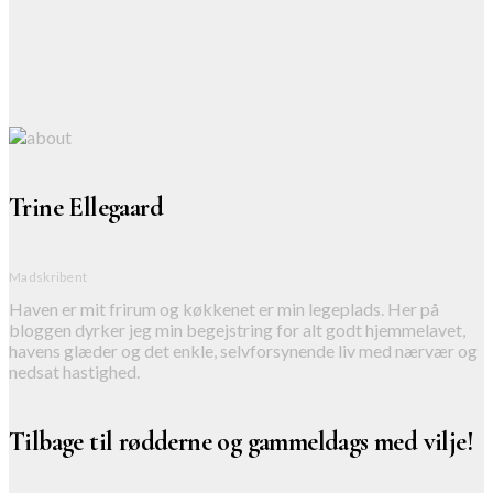
Trine Ellegaard
Madskribent
Haven er mit frirum og køkkenet er min legeplads. Her på
bloggen dyrker jeg min begejstring for alt godt hjemmelavet,
havens glæder og det enkle, selvforsynende liv med nærvær og
nedsat hastighed.
Tilbage til rødderne og gammeldags med vilje!