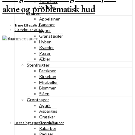
Tranebær
akne og problematisk hud
Vindruer
Frugter
Appelsiner
Bananer
Trine Ellegaard
20. februar 2025
Figner
Granatæbler
SE MERE
Hyben
Kvæder
Pærer
Æbler
Stenfrugter
Ferskner
Kirsebær
Mirabeller
Blommer
Slåen
Grøntsager
Agurk
Asparges
Græskar
Grønkål
Dressinger, pestoer & saucer
Rabarber
Radiser