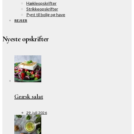
Hækleopskrifter
Strikkeopskrifter
Pynt til bolig og have
REJSER
Nyeste opskrifter
Græsk salat
29. juli 2026