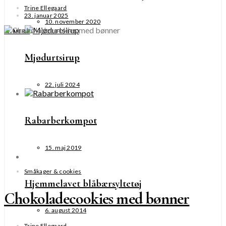
Trine Ellegaard
23. januar 2025
10. november 2020
SE MERE
Mjødurtsirup
22. juli 2024
Rabarberkompot
15. maj 2019
Småkager & cookies
Hjemmelavet blåbærsyltetøj
Chokoladecookies med bønner
6. august 2014
Trine Ellegaard