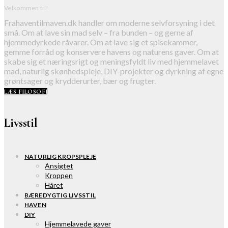
Velkommen til!
Frahaventilmaven.dk handler om moderne selvforsyning i det
små. Om at lave sin mad selv – fra bunden – og gerne af
hjemmedyrkede råvarer. Om at lave sig et spisekammer,
gemme forråd og konservere havens og naturens gaver. Om at
skabe sig et næringsrigt og meningsfyldt liv med hjemmelavet
mad, naturlig skønhedspleje, DIY-projekter og dyrkning af egne
grøntsager og krydderurter, bær og frugter.
LÆS FILOSOFI
Livsstil
NATURLIG KROPSPLEJE
Ansigtet
Kroppen
Håret
BÆREDYGTIG LIVSSTIL
HAVEN
DIY
Hjemmelavede gaver