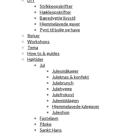
DIY
Strikkeopskrifter
Hækleopskrifter
Bæredygtig livsstil
Hjemmelavede gaver
Pynt til bolig og have
Rejser
Workshops
Tema
How to & guides
Højtider
Jul
Julesmåkager
Juleknas & konfekt
Julebrunch
Julehygge
Julefrokost
Julemiddagen
Hjemmelavede julegaver
Juleshop
Fastelavn
Påske
Sankt Hans