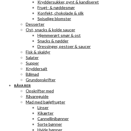
Kryddersukker, pynt & kandiseret
Frugt- & nøddesmør
Konfekt, chokolade & slik
Spiselige blomster
Desserter
Ost, snacks & kolde saucer
Hjemmerørt smør & ost
Snacks & nødder
Dressinger, pestoer & saucer
Fisk & skaldyr
Salater
Supper
Kryddersalt
Bålmad
Grundopskrifter
RÅVARER
Opskrifter med
Råvareguide
Mad med bælgfrugter
Linser
Kikærter
Cannellinibønner
Sorte bønner
Hvide bønner