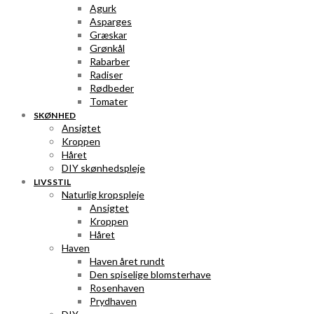
Agurk
Asparges
Græskar
Grønkål
Rabarber
Radiser
Rødbeder
Tomater
SKØNHED
Ansigtet
Kroppen
Håret
DIY skønhedspleje
LIVSSTIL
Naturlig kropspleje
Ansigtet
Kroppen
Håret
Haven
Haven året rundt
Den spiselige blomsterhave
Rosenhaven
Prydhaven