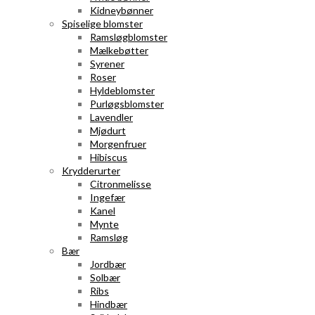
Kidneybønner
Spiselige blomster
Ramsløgblomster
Mælkebøtter
Syrener
Roser
Hyldeblomster
Purløgsblomster
Lavendler
Mjødurt
Morgenfruer
Hibiscus
Krydderurter
Citronmelisse
Ingefær
Kanel
Mynte
Ramsløg
Bær
Jordbær
Solbær
Ribs
Hindbær