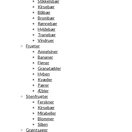
Stikkelsbær
Kirsebær
Blåbær
Brombær
Rønnebær
Hyldebær
Tranebær
Vindruer
Frugter
Appelsiner
Bananer
Figner
Granatæbler
Hyben
Kvæder
Pærer
Æbler
Stenfrugter
Ferskner
Kirsebær
Mirabeller
Blommer
Slåen
Grøntsager