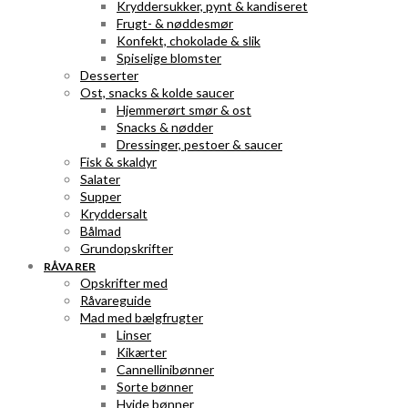
Kryddersukker, pynt & kandiseret
Frugt- & nøddesmør
Konfekt, chokolade & slik
Spiselige blomster
Desserter
Ost, snacks & kolde saucer
Hjemmerørt smør & ost
Snacks & nødder
Dressinger, pestoer & saucer
Fisk & skaldyr
Salater
Supper
Kryddersalt
Bålmad
Grundopskrifter
RÅVARER
Opskrifter med
Råvareguide
Mad med bælgfrugter
Linser
Kikærter
Cannellinibønner
Sorte bønner
Hvide bønner