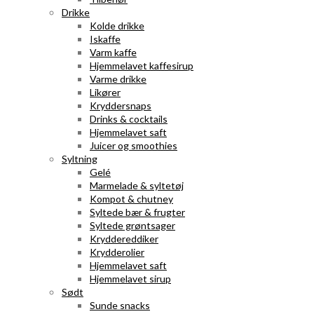
Drikke
Kolde drikke
Iskaffe
Varm kaffe
Hjemmelavet kaffesirup
Varme drikke
Likører
Kryddersnaps
Drinks & cocktails
Hjemmelavet saft
Juicer og smoothies
Syltning
Gelé
Marmelade & syltetøj
Kompot & chutney
Syltede bær & frugter
Syltede grøntsager
Kryddereddiker
Krydderolier
Hjemmelavet saft
Hjemmelavet sirup
Sødt
Sunde snacks