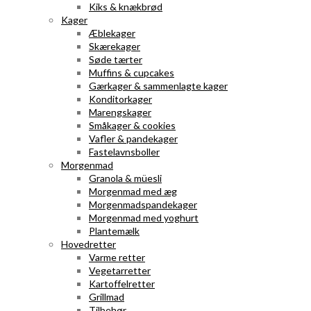
Kiks & knækbrød
Kager
Æblekager
Skærekager
Søde tærter
Muffins & cupcakes
Gærkager & sammenlagte kager
Konditorkager
Marengskager
Småkager & cookies
Vafler & pandekager
Fastelavnsboller
Morgenmad
Granola & müesli
Morgenmad med æg
Morgenmadspandekager
Morgenmad med yoghurt
Plantemælk
Hovedretter
Varme retter
Vegetarretter
Kartoffelretter
Grillmad
Tilbehør