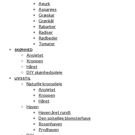
Agurk
Asparges
Græskar
Grønkål
Rabarber
Radiser
Rødbeder
Tomater
SKØNHED
Ansigtet
Kroppen
Håret
DIY skønhedspleje
LIVSSTIL
Naturlig kropspleje
Ansigtet
Kroppen
Håret
Haven
Haven året rundt
Den spiselige blomsterhave
Rosenhaven
Prydhaven