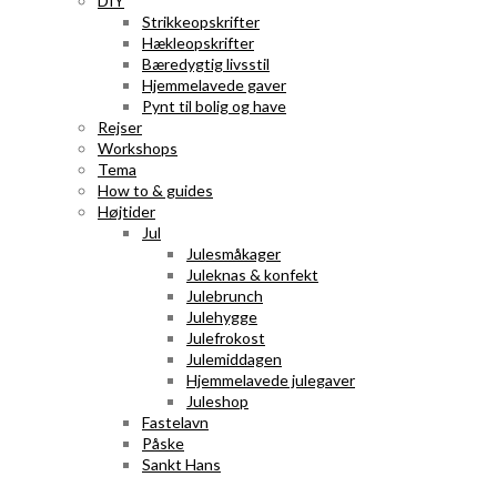
DIY
Strikkeopskrifter
Hækleopskrifter
Bæredygtig livsstil
Hjemmelavede gaver
Pynt til bolig og have
Rejser
Workshops
Tema
How to & guides
Højtider
Jul
Julesmåkager
Juleknas & konfekt
Julebrunch
Julehygge
Julefrokost
Julemiddagen
Hjemmelavede julegaver
Juleshop
Fastelavn
Påske
Sankt Hans