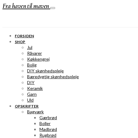
Fra haven til maven
FORSIDEN
SHOP
Jul
Råvarer
Køkkengrej
Bolig
DIY skønhedspleje
Bæredygtig skønhedspleje
DIY
Keramik
Garn
Uld
OPSKRIFTER
Bagværk
Gærbrød
Boller
Madbrød
Rugbrød