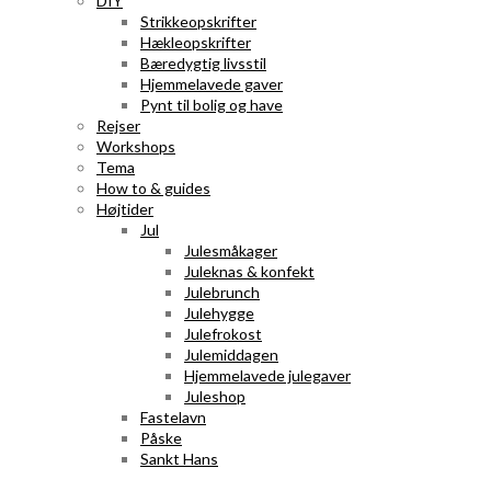
DIY
Strikkeopskrifter
Hækleopskrifter
Bæredygtig livsstil
Hjemmelavede gaver
Pynt til bolig og have
Rejser
Workshops
Tema
How to & guides
Højtider
Jul
Julesmåkager
Juleknas & konfekt
Julebrunch
Julehygge
Julefrokost
Julemiddagen
Hjemmelavede julegaver
Juleshop
Fastelavn
Påske
Sankt Hans