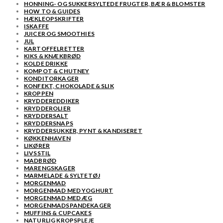
HONNING- OG SUKKERSYLTEDE FRUGTER, BÆR & BLOMSTER
HOW TO & GUIDES
HÆKLEOPSKRIFTER
ISKAFFE
JUICER OG SMOOTHIES
JUL
KARTOFFELRETTER
KIKS & KNÆKBRØD
KOLDE DRIKKE
KOMPOT & CHUTNEY
KONDITORKAGER
KONFEKT, CHOKOLADE & SLIK
KROPPEN
KRYDDEREDDIKER
KRYDDEROLIER
KRYDDERSALT
KRYDDERSNAPS
KRYDDERSUKKER, PYNT & KANDISERET
KØKKENHAVEN
LIKØRER
LIVSSTIL
MADBRØD
MARENGSKAGER
MARMELADE & SYLTETØJ
MORGENMAD
MORGENMAD MED YOGHURT
MORGENMAD MED ÆG
MORGENMADSPANDEKAGER
MUFFINS & CUPCAKES
NATURLIG KROPSPLEJE