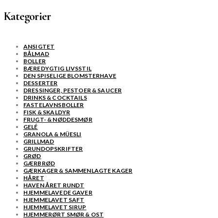
Kategorier
ANSIGTET
BÅLMAD
BOLLER
BÆREDYGTIG LIVSSTIL
DEN SPISELIGE BLOMSTERHAVE
DESSERTER
DRESSINGER, PESTOER & SAUCER
DRINKS & COCKTAILS
FASTELAVNSBOLLER
FISK & SKALDYR
FRUGT- & NØDDESMØR
GELÉ
GRANOLA & MÜESLI
GRILLMAD
GRUNDOPSKRIFTER
GRØD
GÆRBRØD
GÆRKAGER & SAMMENLAGTE KAGER
HÅRET
HAVEN ÅRET RUNDT
HJEMMELAVEDE GAVER
HJEMMELAVET SAFT
HJEMMELAVET SIRUP
HJEMMERØRT SMØR & OST