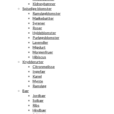
Kidneybønner
Spiselige blomster
Ramsløgblomster
Mælkebøtter
Syrener
Roser
Hyldeblomster
Purløgsblomster
Lavendler
Mjødurt
Morgenfruer
Hibiscus
Krydderurter
Citronmelisse
Ingefær
Kanel
Mynte
Ramsløg
Bær
Jordbær
Solbær
Ribs
Hindbær