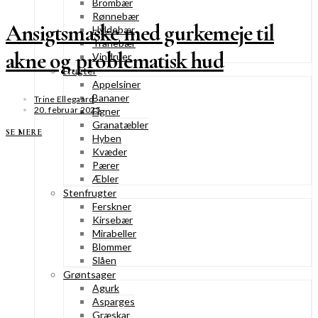
Brombær
Rønnebær
Ansigtsmaske med gurkemeje til
Hyldebær
Tranebær
akne og problematisk hud
Vindruer
Frugter
Appelsiner
Bananer
Trine Ellegaard
20. februar 2025
Figner
Granatæbler
SE MERE
Hyben
Kvæder
Pærer
Æbler
Stenfrugter
Ferskner
Kirsebær
Mirabeller
Blommer
Slåen
Grøntsager
Agurk
Asparges
Græskar