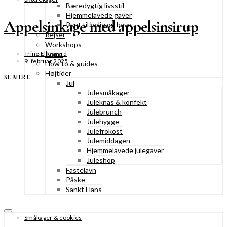
Bæredygtig livsstil
Hjemmelavede gaver
Appelsinkage med appelsinsirup
Pynt til bolig og have
Rejser
Workshops
Tema
Trine Ellegaard
9. februar 2025
How to & guides
Højtider
SE MERE
Jul
Julesmåkager
Juleknas & konfekt
Julebrunch
Julehygge
Julefrokost
Julemiddagen
Hjemmelavede julegaver
Juleshop
Fastelavn
Påske
Sankt Hans
Småkager & cookies