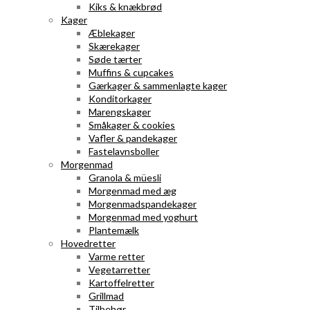
Kiks & knækbrød
Kager
Æblekager
Skærekager
Søde tærter
Muffins & cupcakes
Gærkager & sammenlagte kager
Konditorkager
Marengskager
Småkager & cookies
Vafler & pandekager
Fastelavnsboller
Morgenmad
Granola & müesli
Morgenmad med æg
Morgenmadspandekager
Morgenmad med yoghurt
Plantemælk
Hovedretter
Varme retter
Vegetarretter
Kartoffelretter
Grillmad
Tilbehør