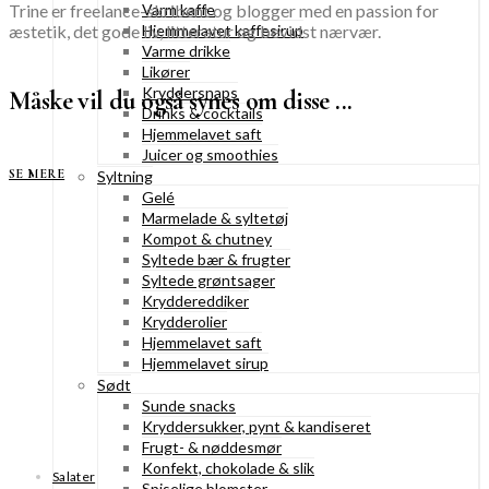
Trine er freelance-skribent og blogger med en passion for
Varm kaffe
æstetik, det gode liv, litteratur og bevidst nærvær.
Hjemmelavet kaffesirup
Varme drikke
Likører
Kryddersnaps
Måske vil du også synes om disse ...
Drinks & cocktails
Hjemmelavet saft
Juicer og smoothies
SE MERE
Syltning
Gelé
Marmelade & syltetøj
Kompot & chutney
Syltede bær & frugter
Syltede grøntsager
Kryddereddiker
Krydderolier
Hjemmelavet saft
Hjemmelavet sirup
Sødt
Sunde snacks
Kryddersukker, pynt & kandiseret
Frugt- & nøddesmør
Konfekt, chokolade & slik
Salater
Spiselige blomster