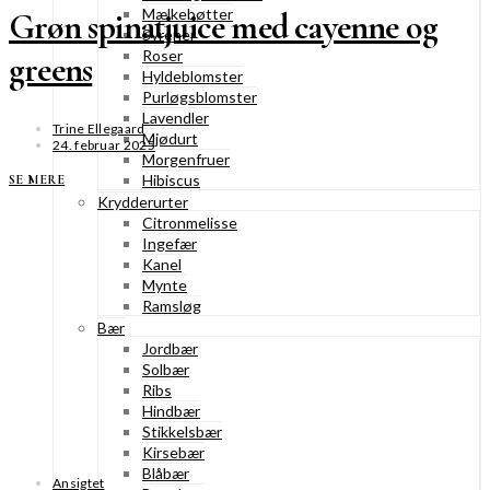
Mælkebøtter
Grøn spinatjuice med cayenne og
Syrener
Roser
greens
Hyldeblomster
Purløgsblomster
Lavendler
Trine Ellegaard
Mjødurt
24. februar 2025
Morgenfruer
Hibiscus
SE MERE
Krydderurter
Citronmelisse
Ingefær
Kanel
Mynte
Ramsløg
Bær
Jordbær
Solbær
Ribs
Hindbær
Stikkelsbær
Kirsebær
Blåbær
Ansigtet