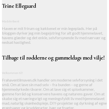
Trine Ellegaard
Madskribent
Haven er mit frirum og køkkenet er min legeplads. Her på
bloggen dyrker jeg min begejstring for alt godt hjemmelavet,
havens glæder og det enkle, selvforsynende liv med nærvær og
nedsat hastighed.
Tilbage til rødderne og gammeldags med vilje!
Velkommen til!
Frahaventilmaven.dk handler om moderne selvforsyning i det
små. Om at lave sin mad selv – fra bunden – og gerne af
hjemmedyrkede råvarer. Om at lave sig et spisekammer,
gemme forråd og konservere havens og naturens gaver. Om at
skabe sig et næringsrigt og meningsfyldt liv med hjemmelavet
mad, naturlig skønhedspleje, DIY-projekter og dyrkning af egne
grøntsager og krydderurter, bær og frugter.