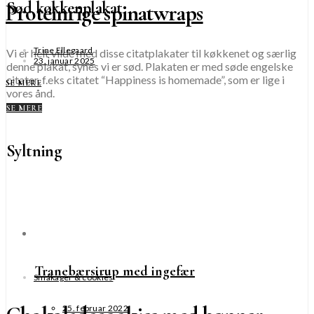
Sød køkkenplakat
Proteinrige spinatwraps
Trine Ellegaard
Vi er helt vilde med disse citatplakater til køkkenet og særlig
23. januar 2025
denne plakat, synes vi er sød. Plakaten er med søde engelske
citater, f.eks citatet “Happiness is homemade”, som er lige i
SE MERE
vores ånd.
SE MERE
Syltning
Tranebærsirup med ingefær
Småkager & cookies
25. februar 2022