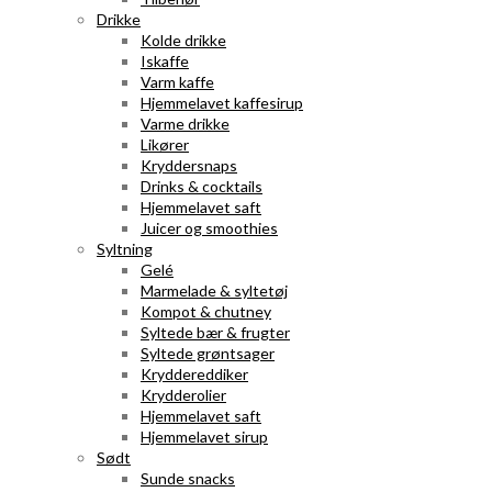
Drikke
Kolde drikke
Iskaffe
Varm kaffe
Hjemmelavet kaffesirup
Varme drikke
Likører
Kryddersnaps
Drinks & cocktails
Hjemmelavet saft
Juicer og smoothies
Syltning
Gelé
Marmelade & syltetøj
Kompot & chutney
Syltede bær & frugter
Syltede grøntsager
Kryddereddiker
Krydderolier
Hjemmelavet saft
Hjemmelavet sirup
Sødt
Sunde snacks