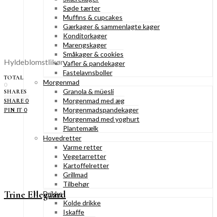
Søde tærter
Muffins & cupcakes
Gærkager & sammenlagte kager
Konditorkager
Marengskager
Småkager & cookies
Hyldeblomstlikør
Vafler & pandekager
Fastelavnsboller
TOTAL
Morgenmad
0
Granola & müesli
SHARES
Morgenmad med æg
0
SHARE
Morgenmadspandekager
0
PIN IT
Morgenmad med yoghurt
Plantemælk
Hovedretter
Varme retter
Vegetarretter
Kartoffelretter
Grillmad
Tilbehør
Trine Ellegaard
Drikke
Kolde drikke
Iskaffe