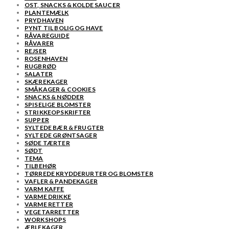
OST, SNACKS & KOLDE SAUCER
PLANTEMÆLK
PRYDHAVEN
PYNT TIL BOLIG OG HAVE
RÅVAREGUIDE
RÅVARER
REJSER
ROSENHAVEN
RUGBRØD
SALATER
SKÆREKAGER
SMÅKAGER & COOKIES
SNACKS & NØDDER
SPISELIGE BLOMSTER
STRIKKEOPSKRIFTER
SUPPER
SYLTEDE BÆR & FRUGTER
SYLTEDE GRØNTSAGER
SØDE TÆRTER
SØDT
TEMA
TILBEHØR
TØRREDE KRYDDERURTER OG BLOMSTER
VAFLER & PANDEKAGER
VARM KAFFE
VARME DRIKKE
VARME RETTER
VEGETARRETTER
WORKSHOPS
ÆBLEKAGER