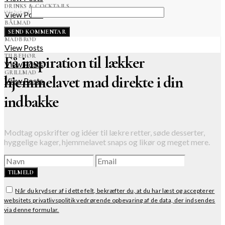
DRINKS & COCKTAILS
Websted
View Posts
BÅLMAD
View Posts
MADBRØD
View Posts
TILBEHØR
Få inspiration til lækker
View Posts
GRILLMAD
hjemmelavet mad direkte i din
View Posts
indbakke
Modtag opskrifter og idéer til lækre retter, søde desserter,
hyggelige kager, hjemmelavet snaps og likør og meget mere.
TILMELD
Når du krydser af i dette felt, bekræfter du, at du har læst og accepterer
websitets privatlivspolitik vedrørende opbevaring af de data, der indsendes
via denne formular.