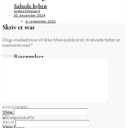
Saltede hyben
Sophia Ellegaard
30. december 2024
6. september 2022
Skriv et svar
Din e-mailadresse vil ikke blive publiceret.
Krævede felter er
markeret med
*
Rosenpulver
Kommentar
*
3. september 2020
Forår
KOLDE DRIKKE
View Posts
Navn
*
ISKAFFE
E-mail
*
View Posts