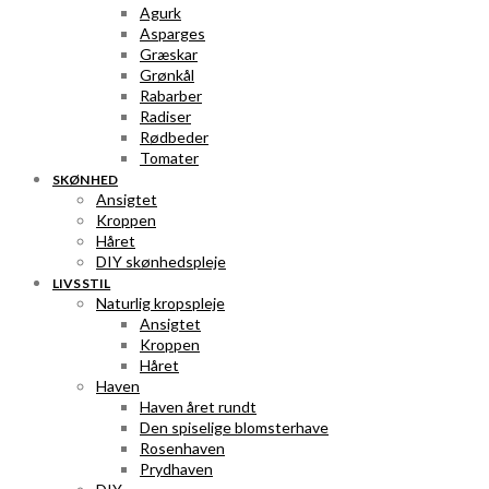
Agurk
Asparges
Græskar
Grønkål
Rabarber
Radiser
Rødbeder
Tomater
SKØNHED
Ansigtet
Kroppen
Håret
DIY skønhedspleje
LIVSSTIL
Naturlig kropspleje
Ansigtet
Kroppen
Håret
Haven
Haven året rundt
Den spiselige blomsterhave
Rosenhaven
Prydhaven