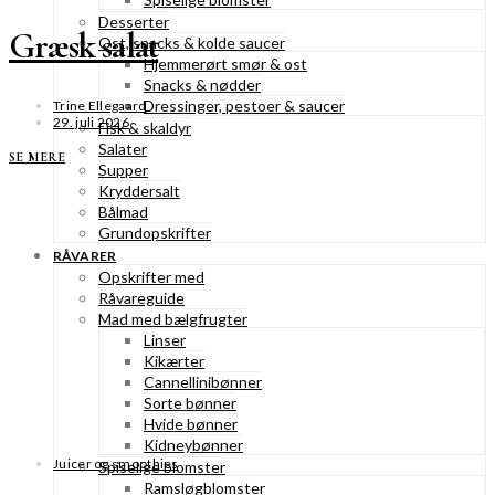
Desserter
Græsk salat
Ost, snacks & kolde saucer
Hjemmerørt smør & ost
Snacks & nødder
Dressinger, pestoer & saucer
Trine Ellegaard
29. juli 2026
Fisk & skaldyr
Salater
SE MERE
Supper
Kryddersalt
Bålmad
Grundopskrifter
RÅVARER
Opskrifter med
Råvareguide
Mad med bælgfrugter
Linser
Kikærter
Cannellinibønner
Sorte bønner
Hvide bønner
Kidneybønner
Juicer og smoothies
Spiselige blomster
Ramsløgblomster