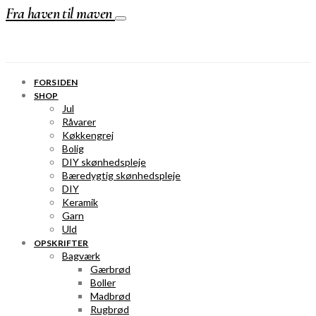
Fra haven til maven
FORSIDEN
SHOP
Jul
Råvarer
Køkkengrej
Bolig
DIY skønhedspleje
Bæredygtig skønhedspleje
DIY
Keramik
Garn
Uld
OPSKRIFTER
Bagværk
Gærbrød
Boller
Madbrød
Rugbrød