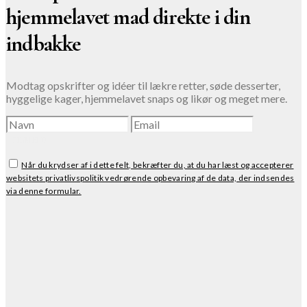
hjemmelavet mad direkte i din
indbakke
Modtag opskrifter og idéer til lækre retter, søde desserter,
hyggelige kager, hjemmelavet snaps og likør og meget mere.
TILMELD
Når du krydser af i dette felt, bekræfter du, at du har læst og accepterer
websitets privatlivspolitik vedrørende opbevaring af de data, der indsendes
via denne formular.