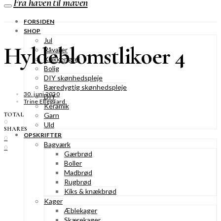
Fra haven til maven
FORSIDEN
SHOP
Jul
Hyldeblomstlikoer 4
Råvarer
Køkkengrej
Bolig
DIY skønhedspleje
Bæredygtig skønhedspleje
30. juni 2020
DIY
Trine Ellegaard
Keramik
TOTAL
Garn
0
Uld
SHARES
OPSKRIFTER
0
Bagværk
0
Gærbrød
Boller
Madbrød
Rugbrød
Kiks & knækbrød
Kager
Æblekager
Skærekager