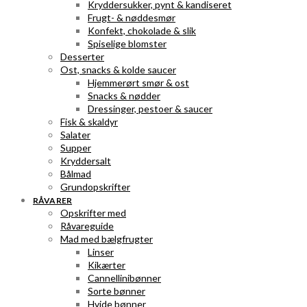
Kryddersukker, pynt & kandiseret
Frugt- & nøddesmør
Konfekt, chokolade & slik
Spiselige blomster
Desserter
Ost, snacks & kolde saucer
Hjemmerørt smør & ost
Snacks & nødder
Dressinger, pestoer & saucer
Fisk & skaldyr
Salater
Supper
Kryddersalt
Bålmad
Grundopskrifter
RÅVARER
Opskrifter med
Råvareguide
Mad med bælgfrugter
Linser
Kikærter
Cannellinibønner
Sorte bønner
Hvide bønner