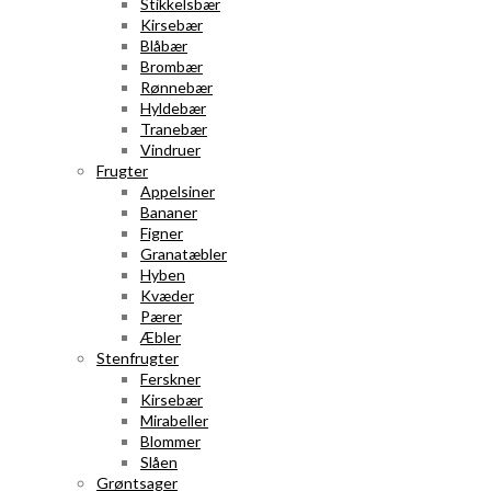
Stikkelsbær
Kirsebær
Blåbær
Brombær
Rønnebær
Hyldebær
Tranebær
Vindruer
Frugter
Appelsiner
Bananer
Figner
Granatæbler
Hyben
Kvæder
Pærer
Æbler
Stenfrugter
Ferskner
Kirsebær
Mirabeller
Blommer
Slåen
Grøntsager