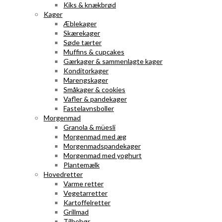
Kiks & knækbrød
Kager
Æblekager
Skærekager
Søde tærter
Muffins & cupcakes
Gærkager & sammenlagte kager
Konditorkager
Marengskager
Småkager & cookies
Vafler & pandekager
Fastelavnsboller
Morgenmad
Granola & müesli
Morgenmad med æg
Morgenmadspandekager
Morgenmad med yoghurt
Plantemælk
Hovedretter
Varme retter
Vegetarretter
Kartoffelretter
Grillmad
Tilbehør