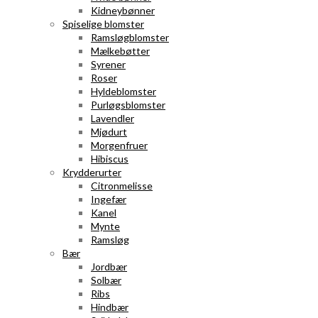
Kidneybønner
Spiselige blomster
Ramsløgblomster
Mælkebøtter
Syrener
Roser
Hyldeblomster
Purløgsblomster
Lavendler
Mjødurt
Morgenfruer
Hibiscus
Krydderurter
Citronmelisse
Ingefær
Kanel
Mynte
Ramsløg
Bær
Jordbær
Solbær
Ribs
Hindbær