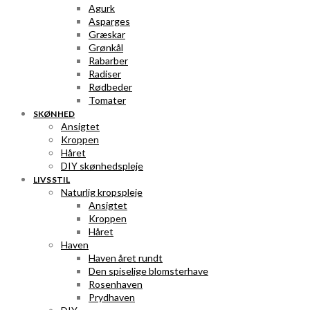
Agurk
Asparges
Græskar
Grønkål
Rabarber
Radiser
Rødbeder
Tomater
SKØNHED
Ansigtet
Kroppen
Håret
DIY skønhedspleje
LIVSSTIL
Naturlig kropspleje
Ansigtet
Kroppen
Håret
Haven
Haven året rundt
Den spiselige blomsterhave
Rosenhaven
Prydhaven