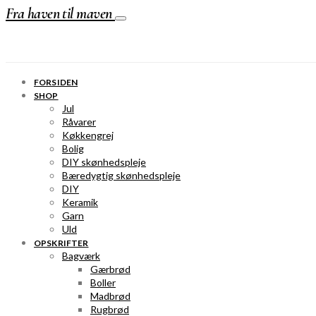
Fra haven til maven
FORSIDEN
SHOP
Jul
Råvarer
Køkkengrej
Bolig
DIY skønhedspleje
Bæredygtig skønhedspleje
DIY
Keramik
Garn
Uld
OPSKRIFTER
Bagværk
Gærbrød
Boller
Madbrød
Rugbrød