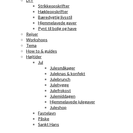
DIY
Strikkeopskrifter
Hækleopskrifter
Bæredygtig livsstil
Hjemmelavede gaver
Pynt til bolig og have
Rejser
Workshops
Tema
How to & guides
Højtider
Jul
Julesmåkager
Juleknas & konfekt
Julebrunch
Julehygge
Julefrokost
Julemiddagen
Hjemmelavede julegaver
Juleshop
Fastelavn
Påske
Sankt Hans