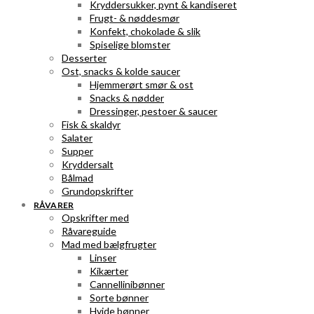
Kryddersukker, pynt & kandiseret
Frugt- & nøddesmør
Konfekt, chokolade & slik
Spiselige blomster
Desserter
Ost, snacks & kolde saucer
Hjemmerørt smør & ost
Snacks & nødder
Dressinger, pestoer & saucer
Fisk & skaldyr
Salater
Supper
Kryddersalt
Bålmad
Grundopskrifter
RÅVARER
Opskrifter med
Råvareguide
Mad med bælgfrugter
Linser
Kikærter
Cannellinibønner
Sorte bønner
Hvide bønner