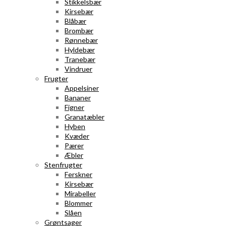
Stikkelsbær
Kirsebær
Blåbær
Brombær
Rønnebær
Hyldebær
Tranebær
Vindruer
Frugter
Appelsiner
Bananer
Figner
Granatæbler
Hyben
Kvæder
Pærer
Æbler
Stenfrugter
Ferskner
Kirsebær
Mirabeller
Blommer
Slåen
Grøntsager