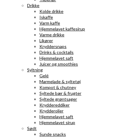
Drikke
Kolde drikke
Iskaffe
Varm kaffe
Hjemmelavet kaffesirup
Varme drikke
Likører
Kryddersnaps
Drinks & cocktails
Hjemmelavet saft
Juicer og smoothies
Syltning
Gelé
Marmelade & syltetøj
Kompot & chutney
Syltede bær & frugter
Syltede grøntsager
Kryddereddiker
Krydderolier
Hjemmelavet saft
Hjemmelavet sirup
Sødt
Sunde snacks