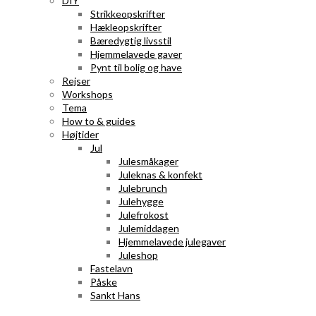
DIY
Strikkeopskrifter
Hækleopskrifter
Bæredygtig livsstil
Hjemmelavede gaver
Pynt til bolig og have
Rejser
Workshops
Tema
How to & guides
Højtider
Jul
Julesmåkager
Juleknas & konfekt
Julebrunch
Julehygge
Julefrokost
Julemiddagen
Hjemmelavede julegaver
Juleshop
Fastelavn
Påske
Sankt Hans