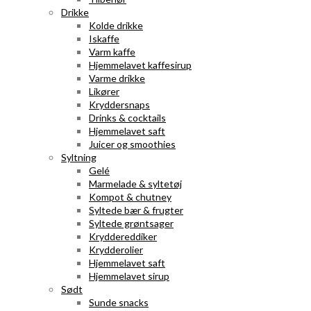
Drikke
Kolde drikke
Iskaffe
Varm kaffe
Hjemmelavet kaffesirup
Varme drikke
Likører
Kryddersnaps
Drinks & cocktails
Hjemmelavet saft
Juicer og smoothies
Syltning
Gelé
Marmelade & syltetøj
Kompot & chutney
Syltede bær & frugter
Syltede grøntsager
Kryddereddiker
Krydderolier
Hjemmelavet saft
Hjemmelavet sirup
Sødt
Sunde snacks