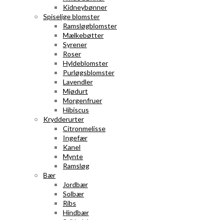
Kidneybønner
Spiselige blomster
Ramsløgblomster
Mælkebøtter
Syrener
Roser
Hyldeblomster
Purløgsblomster
Lavendler
Mjødurt
Morgenfruer
Hibiscus
Krydderurter
Citronmelisse
Ingefær
Kanel
Mynte
Ramsløg
Bær
Jordbær
Solbær
Ribs
Hindbær