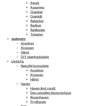
Agurk
Asparges
Græskar
Grønkål
Rabarber
Radiser
Rødbeder
Tomater
SKØNHED
Ansigtet
Kroppen
Håret
DIY skønhedspleje
LIVSSTIL
Naturlig kropspleje
Ansigtet
Kroppen
Håret
Haven
Haven året rundt
Den spiselige blomsterhave
Rosenhaven
Prydhaven