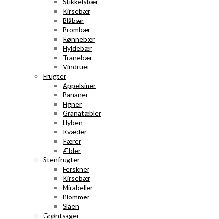
Stikkelsbær
Kirsebær
Blåbær
Brombær
Rønnebær
Hyldebær
Tranebær
Vindruer
Frugter
Appelsiner
Bananer
Figner
Granatæbler
Hyben
Kvæder
Pærer
Æbler
Stenfrugter
Ferskner
Kirsebær
Mirabeller
Blommer
Slåen
Grøntsager