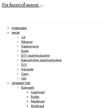
Fra haven til maven
FORSIDEN
SHOP
Jul
Råvarer
Køkkengrej
Bolig
DIY skønhedspleje
Bæredygtig skønhedspleje
DIY
Keramik
Garn
Uld
OPSKRIFTER
Bagværk
Gærbrød
Boller
Madbrød
Rugbrød