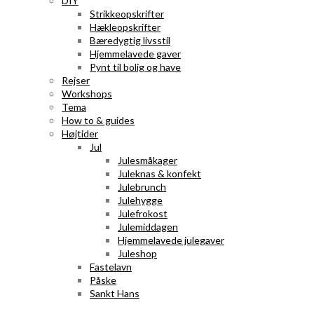
DIY
Strikkeopskrifter
Hækleopskrifter
Bæredygtig livsstil
Hjemmelavede gaver
Pynt til bolig og have
Rejser
Workshops
Tema
How to & guides
Højtider
Jul
Julesmåkager
Juleknas & konfekt
Julebrunch
Julehygge
Julefrokost
Julemiddagen
Hjemmelavede julegaver
Juleshop
Fastelavn
Påske
Sankt Hans