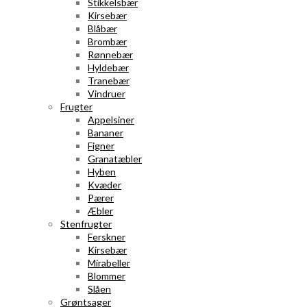
Stikkelsbær
Kirsebær
Blåbær
Brombær
Rønnebær
Hyldebær
Tranebær
Vindruer
Frugter
Appelsiner
Bananer
Figner
Granatæbler
Hyben
Kvæder
Pærer
Æbler
Stenfrugter
Ferskner
Kirsebær
Mirabeller
Blommer
Slåen
Grøntsager