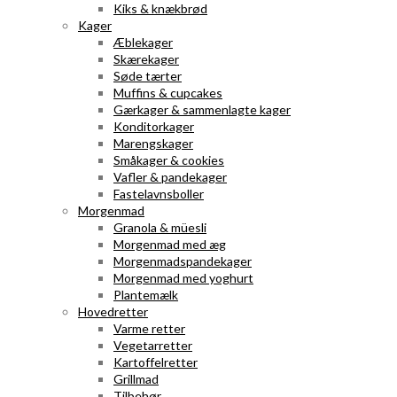
Kiks & knækbrød
Kager
Æblekager
Skærekager
Søde tærter
Muffins & cupcakes
Gærkager & sammenlagte kager
Konditorkager
Marengskager
Småkager & cookies
Vafler & pandekager
Fastelavnsboller
Morgenmad
Granola & müesli
Morgenmad med æg
Morgenmadspandekager
Morgenmad med yoghurt
Plantemælk
Hovedretter
Varme retter
Vegetarretter
Kartoffelretter
Grillmad
Tilbehør