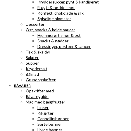
Kryddersukker, pynt & kandiseret
Frugt- & nøddesmør
Konfekt, chokolade & slik
Spiselige blomster
Desserter
Ost, snacks & kolde saucer
Hjemmerørt smør & ost
Snacks & nødder
Dressinger, pestoer & saucer
Fisk & skaldyr
Salater
Supper
Kryddersalt
Bålmad
Grundopskrifter
RÅVARER
Opskrifter med
Råvareguide
Mad med bælgfrugter
Linser
Kikærter
Cannellinibønner
Sorte bønner
Hvide bønner