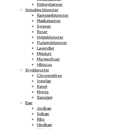
Kidneybønner
Spiselige blomster
Ramsløgblomster
Mælkebøtter
Syrener
Roser
Hyldeblomster
Purløgsblomster
Lavendler
Mjødurt
Morgenfruer
Hibiscus
Krydderurter
Citronmelisse
Ingefær
Kanel
Mynte
Ramsløg
Bær
Jordbær
Solbær
Ribs
Hindbær