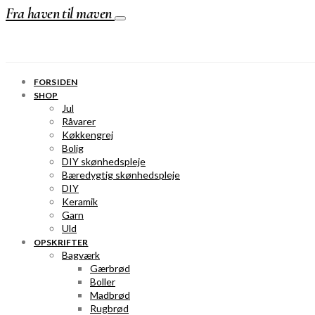
Fra haven til maven
FORSIDEN
SHOP
Jul
Råvarer
Køkkengrej
Bolig
DIY skønhedspleje
Bæredygtig skønhedspleje
DIY
Keramik
Garn
Uld
OPSKRIFTER
Bagværk
Gærbrød
Boller
Madbrød
Rugbrød