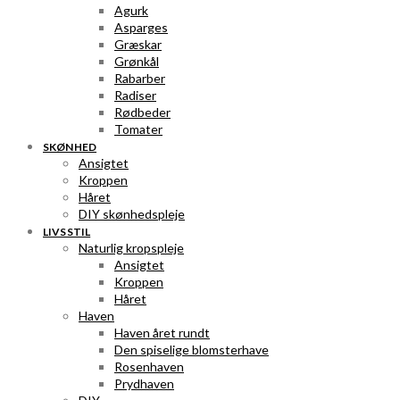
Agurk
Asparges
Græskar
Grønkål
Rabarber
Radiser
Rødbeder
Tomater
SKØNHED
Ansigtet
Kroppen
Håret
DIY skønhedspleje
LIVSSTIL
Naturlig kropspleje
Ansigtet
Kroppen
Håret
Haven
Haven året rundt
Den spiselige blomsterhave
Rosenhaven
Prydhaven