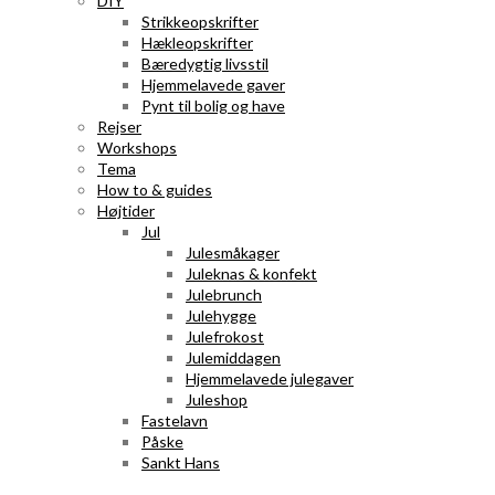
DIY
Strikkeopskrifter
Hækleopskrifter
Bæredygtig livsstil
Hjemmelavede gaver
Pynt til bolig og have
Rejser
Workshops
Tema
How to & guides
Højtider
Jul
Julesmåkager
Juleknas & konfekt
Julebrunch
Julehygge
Julefrokost
Julemiddagen
Hjemmelavede julegaver
Juleshop
Fastelavn
Påske
Sankt Hans