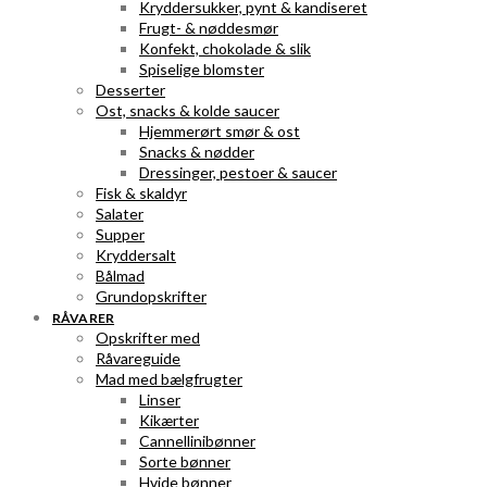
Kryddersukker, pynt & kandiseret
Frugt- & nøddesmør
Konfekt, chokolade & slik
Spiselige blomster
Desserter
Ost, snacks & kolde saucer
Hjemmerørt smør & ost
Snacks & nødder
Dressinger, pestoer & saucer
Fisk & skaldyr
Salater
Supper
Kryddersalt
Bålmad
Grundopskrifter
RÅVARER
Opskrifter med
Råvareguide
Mad med bælgfrugter
Linser
Kikærter
Cannellinibønner
Sorte bønner
Hvide bønner