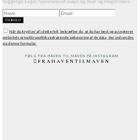
hyggelige kager, hjemmelavet snaps og likør og meget mere.
TILMELD
Når du krydser af i dette felt, bekræfter du, at du har læst og accepterer
websitets privatlivspolitik vedrørende opbevaring af de data, der indsendes
via denne formular.
FØLG FRA HAVEN TIL MAVEN PÅ INSTAGRAM
FRAHAVENTILMAVEN