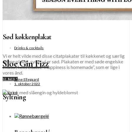
Sød køkkenplakat
Drinks & cocktails
Vi er helt vilde med disse citatplakater til køkkenet og særlig
Sloe Gin Fizz
denne plakat, synes vi er sød. Plakaten er med søde engelske
citater, f.eks citatet “Happiness is homemade”, som er lige i
vores ånd.
SE MERE
Trine Ellegaard
1. oktober 2022
SE MERE
Syltning