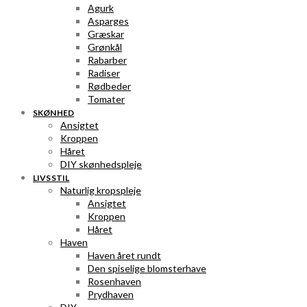
Agurk
Asparges
Græskar
Grønkål
Rabarber
Radiser
Rødbeder
Tomater
SKØNHED
Ansigtet
Kroppen
Håret
DIY skønhedspleje
LIVSSTIL
Naturlig kropspleje
Ansigtet
Kroppen
Håret
Haven
Haven året rundt
Den spiselige blomsterhave
Rosenhaven
Prydhaven