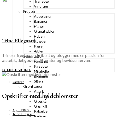
Tranebær
Vindruer
Frugter
Appelsiner
Bananer
Figner
Granatæbler
Hyben
Trine Ellegaard
Kvæder
Pærer
Æbler
Trine er freelance-skribent og blogger med en passion for
Stenfrugter
æstetik, det gode liv, litteratur og bevidst nærvær.
Ferskner
Kirsebær
FORRIGE ARTIKEL
Mirabeller
Blommer
Slåen
Råvarer
Grøntsager
Agurk
Opskrifter med hyldeblomster
Asparges
Græskar
Grønkål
1. juli 2020
Rabarber
Trine Ellegaard
Radiser