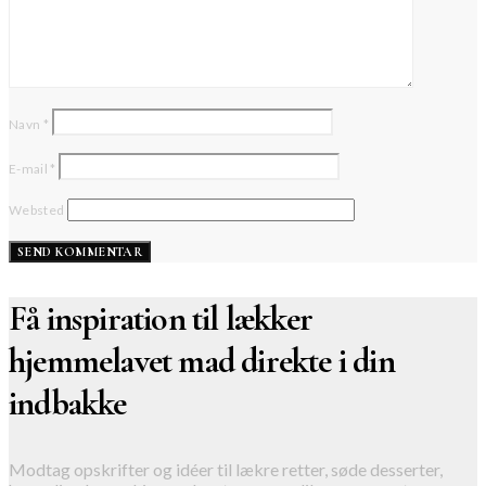
Navn
*
E-mail
*
Websted
Få inspiration til lækker
hjemmelavet mad direkte i din
indbakke
Modtag opskrifter og idéer til lækre retter, søde desserter,