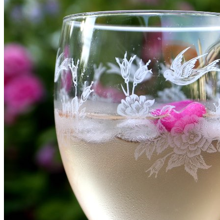
SHOP
Jul
Råvarer
Køkkengrej
Bolig
DIY skønhedspleje
Bæredygtig skønhedspleje
DIY
Keramik
Garn
Uld
OPSKRIFTER
Bagværk
Gærbrød
Boller
Madbrød
Rugbrød
Kiks & knækbrød
Kager
Æblekager
Skærekager
Søde tærter
Muffins & cupcakes
Gærkager & sammenlagte kager