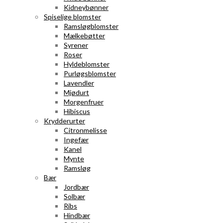
Kidneybønner
Spiselige blomster
Ramsløgblomster
Mælkebøtter
Syrener
Roser
Hyldeblomster
Purløgsblomster
Lavendler
Mjødurt
Morgenfruer
Hibiscus
Krydderurter
Citronmelisse
Ingefær
Kanel
Mynte
Ramsløg
Bær
Jordbær
Solbær
Ribs
Hindbær