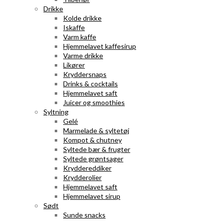
Drikke
Kolde drikke
Iskaffe
Varm kaffe
Hjemmelavet kaffesirup
Varme drikke
Likører
Kryddersnaps
Drinks & cocktails
Hjemmelavet saft
Juicer og smoothies
Syltning
Gelé
Marmelade & syltetøj
Kompot & chutney
Syltede bær & frugter
Syltede grøntsager
Kryddereddiker
Krydderolier
Hjemmelavet saft
Hjemmelavet sirup
Sødt
Sunde snacks