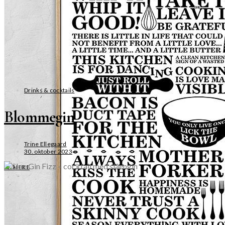
Drinks & cocktails
Blommegin
Trine Ellegaard
30. oktober 2023
SE MERE