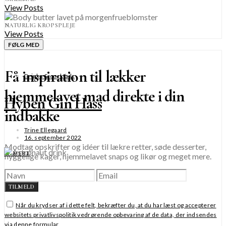
View Posts
NATURLIG KROPSPLEJE
View Posts
FØLG MED
Få inspiration til lækker
Drinks & cocktails
hjemmelavet mad direkte i din
Hyben Gin Hass
indbakke
Trine Ellegaard
16. september 2022
Modtag opskrifter og idéer til lækre retter, søde desserter,
SE MERE
hyggelige kager, hjemmelavet snaps og likør og meget mere.
TILMELD
Når du krydser af i dette felt, bekræfter du, at du har læst og accepterer
websitets privatlivspolitik vedrørende opbevaring af de data, der indsendes
via denne formular.