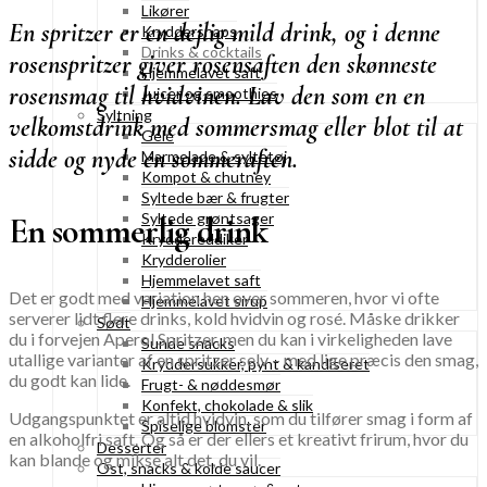
Likører
En spritzer er en dejlig mild drink, og i denne
Kryddersnaps
Drinks & cocktails
rosenspritzer giver rosensaften den skønneste
Hjemmelavet saft
rosensmag til hvidvinen. Lav den som en en
Juicer og smoothies
Syltning
velkomstdrink med sommersmag eller blot til at
Gelé
sidde og nyde en sommeraften.
Marmelade & syltetøj
Kompot & chutney
Syltede bær & frugter
Syltede grøntsager
En sommerlig drink
Kryddereddiker
Krydderolier
Hjemmelavet saft
Det er godt med variation hen over sommeren, hvor vi ofte
Hjemmelavet sirup
serverer lidt flere drinks, kold hvidvin og rosé. Måske drikker
Sødt
du i forvejen Aperol Spritzer, men du kan i virkeligheden lave
Sunde snacks
utallige varianter af en spritzer selv – med lige præcis den smag,
Kryddersukker, pynt & kandiseret
du godt kan lide.
Frugt- & nøddesmør
Konfekt, chokolade & slik
Udgangspunktet er altid hvidvin, som du tilfører smag i form af
Spiselige blomster
en alkoholfri saft. Og så er der ellers et kreativt frirum, hvor du
Desserter
kan blande og mikse alt det, du vil.
Ost, snacks & kolde saucer