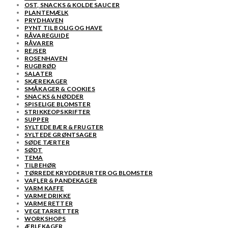
OST, SNACKS & KOLDE SAUCER
PLANTEMÆLK
PRYDHAVEN
PYNT TIL BOLIG OG HAVE
RÅVAREGUIDE
RÅVARER
REJSER
ROSENHAVEN
RUGBRØD
SALATER
SKÆREKAGER
SMÅKAGER & COOKIES
SNACKS & NØDDER
SPISELIGE BLOMSTER
STRIKKEOPSKRIFTER
SUPPER
SYLTEDE BÆR & FRUGTER
SYLTEDE GRØNTSAGER
SØDE TÆRTER
SØDT
TEMA
TILBEHØR
TØRREDE KRYDDERURTER OG BLOMSTER
VAFLER & PANDEKAGER
VARM KAFFE
VARME DRIKKE
VARME RETTER
VEGETARRETTER
WORKSHOPS
ÆBLEKAGER