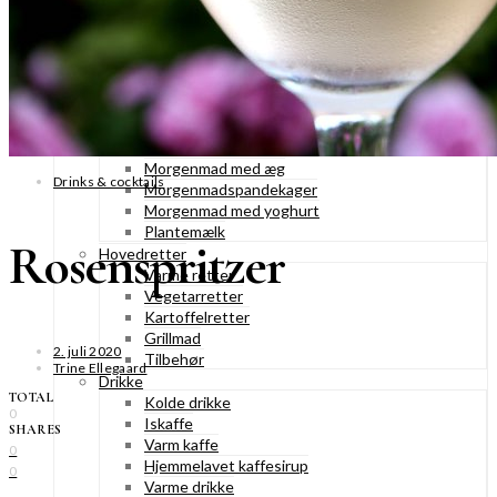
Konditorkager
Marengskager
Småkager & cookies
Vafler & pandekager
Fastelavnsboller
Morgenmad
Granola & müesli
Morgenmad med æg
Drinks & cocktails
Morgenmadspandekager
Morgenmad med yoghurt
Plantemælk
Rosenspritzer
Hovedretter
Varme retter
Vegetarretter
Kartoffelretter
Grillmad
2. juli 2020
Tilbehør
Trine Ellegaard
Drikke
TOTAL
Kolde drikke
0
Iskaffe
SHARES
Varm kaffe
0
Hjemmelavet kaffesirup
0
Varme drikke