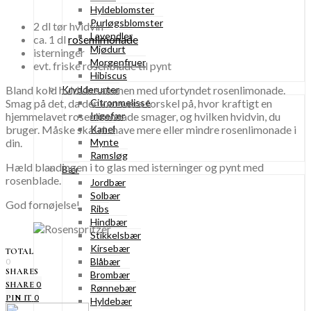
Hyldeblomster
Purløgsblomster
2 dl tør hvidvin
Lavendler
ca. 1 dl
rosenlimonade
Mjødurt
isterninger
Morgenfruer
evt. friske rosenblade til pynt
Hibiscus
Bland kold hvidvin sammen med ufortyndet rosenlimonade.
Krydderurter
Smag på det, da der kan være forskel på, hvor kraftigt en
Citronmelisse
hjemmelavet rosenlimonade smager, og hvilken hvidvin, du
Ingefær
bruger. Måske skal du have mere eller mindre rosenlimonade i
Kanel
din.
Mynte
Ramsløg
Hæld blandingen i to glas med isterninger og pynt med
Bær
rosenblade.
Jordbær
Solbær
God fornøjelse!
Ribs
Hindbær
Stikkelsbær
Kirsebær
TOTAL
Blåbær
0
SHARES
Brombær
0
SHARE
Rønnebær
0
PIN IT
Hyldebær