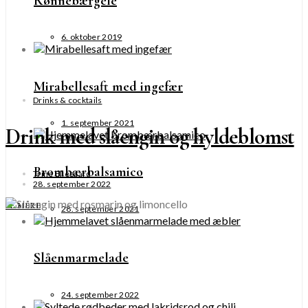
Rønnebærgelé
6. oktober 2019
Mirabellesaft med ingefær
Drinks & cocktails
1. september 2021
Drink med slåengin og hyldeblomst
Brombærbalsamico
Trine Ellegaard
28. september 2022
SE MERE
28. september 2021
Slåenmarmelade
24. september 2022