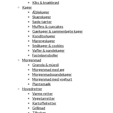
Kiks & knækbrød
Kager
Æblekager
Skærekager
Søde tærter
Muffins & cupcakes
Gærkager & sammenlagte kager
Konditorkager
Marengskager
Småkager & cookies
Vafler & pandekager
Fastelavnsboller
Morgenmad
Granola & müesli
Morgenmad med æg
Morgenmadspandekager
Morgenmad med yoghurt
Plantemælk
Hovedretter
Varme retter
Vegetarretter
Kartoffelretter
Grillmad
Tilbehør