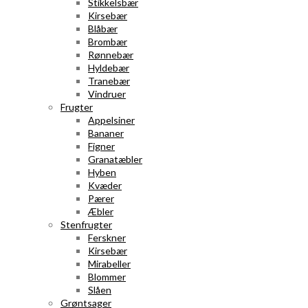
Stikkelsbær
Kirsebær
Blåbær
Brombær
Rønnebær
Hyldebær
Tranebær
Vindruer
Frugter
Appelsiner
Bananer
Figner
Granatæbler
Hyben
Kvæder
Pærer
Æbler
Stenfrugter
Ferskner
Kirsebær
Mirabeller
Blommer
Slåen
Grøntsager