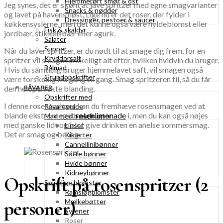
Hjemmerørt smør & ost
Jeg synes, det er skønt at lave spritzer med egne smagvarianter
Snacks & nødder
og lavet på havens høst. Lige nu er det roser, der fylder i
Dressinger, pestoer & saucer
køkkensyslerne, men det kunne også være hyldeblomst eller
Fisk & skaldyr
jordbær, stikkelsbær eller agurk.
Salater
Supper
Når du laver spritzer, er du nødt til at smage dig frem, for en
Kryddersalt
spritzer vil smage forskelligt alt efter, hvilken hvidvin du bruger.
Bålmad
Hvis du samtidig bruger hjemmelavet saft, vil smagen også
Grundopskrifter
være forskellig fra gang til gang. Smag spritzeren til, så du får
den helt perfekte blanding.
RÅVARER
Opskrifter med
I denne rosenspritzer kan du fremhæve rosensmagen ved at
Råvareguide
blande ekstra meget
rosenlimonade
i, men du kan også nøjes
Mad med bælgfrugter
med ganske lidt og blot give drinken en anelse sommersmag.
Linser
Det er smag og behag.
Kikærter
Cannellinibønner
Sorte bønner
Hvide bønner
Kidneybønner
Opskrift på rosenspritzer (2
Spiselige blomster
Ramsløgblomster
personer)
Mælkebøtter
Syrener
Roser