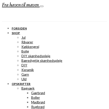
Fra haven til maven
FORSIDEN
SHOP
Jul
Råvarer
Køkkengrej
Bolig
DIY skønhedspleje
Bæredygtig skønhedspleje
DIY
Keramik
Garn
Uld
OPSKRIFTER
Bagværk
Gærbrød
Boller
Madbrød
Rugbrød