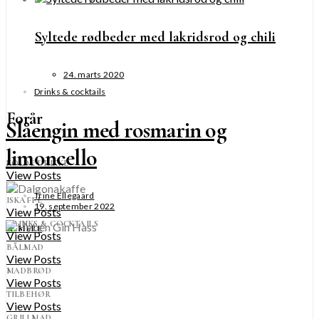
Syltede rødbeder med lakridsrod og chili
24. marts 2020
Drinks & cocktails
Forår
Slåengin med rosmarin og
limoncello
KOLDE DRIKKE
View Posts
Trine Ellegaard
ISKAFFE
19. september 2022
View Posts
DRINKS & COCKTAILS
SE MERE
View Posts
BÅLMAD
View Posts
MADBRØD
View Posts
TILBEHØR
View Posts
GRILLMAD