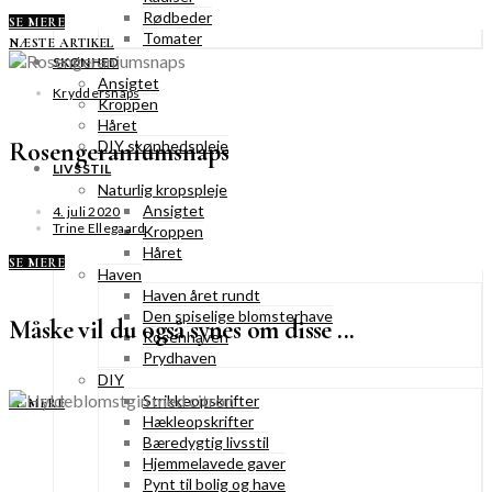
Rødbeder
SE MERE
Tomater
NÆSTE ARTIKEL
SKØNHED
Ansigtet
Kryddersnaps
Kroppen
Håret
Rosengeraniumsnaps
DIY skønhedspleje
LIVSSTIL
Naturlig kropspleje
Ansigtet
4. juli 2020
Trine Ellegaard
Kroppen
Håret
SE MERE
Haven
Haven året rundt
Den spiselige blomsterhave
Måske vil du også synes om disse ...
Rosenhaven
Prydhaven
DIY
Strikkeopskrifter
SE MERE
Hækleopskrifter
Bæredygtig livsstil
Hjemmelavede gaver
Pynt til bolig og have