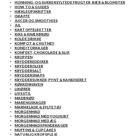
HONNING- OG SUKKERSYLTEDE FRUGTER, BÆR & BLOMSTER
HOW TO & GUIDES
HÆKLEOPSKRIFTER
ISKAFFE
JUICER OG SMOOTHIES
JUL
KARTOFFELRETTER
KIKS & KNÆKBRØD
KOLDE DRIKKE
KOMPOT & CHUTNEY
KONDITORKAGER
KONFEKT, CHOKOLADE & SLIK
KROPPEN
KRYDDEREDDIKER
KRYDDEROLIER
KRYDDERSALT
KRYDDERSNAPS
KRYDDERSUKKER, PYNT & KANDISERET
KØKKENHAVEN
LIKØRER
LIVSSTIL
MADBRØD
MARENGSKAGER
MARMELADE & SYLTETØJ
MORGENMAD
MORGENMAD MED YOGHURT
MORGENMAD MED ÆG
MORGENMADSPANDEKAGER
MUFFINS & CUPCAKES
NATURLIG KROPSPLEJE