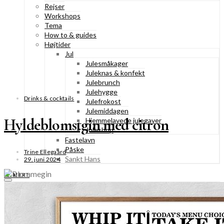
Rejser
Workshops
Tema
How to & guides
Højtider
Jul
Julesmåkager
Juleknas & konfekt
Julebrunch
Julehygge
Drinks & cocktails
Julefrokost
Julemiddagen
Hyldeblomstgin med citron
Hjemmelavede julegaver
Juleshop
Fastelavn
Påske
Trine Ellegaard
Sankt Hans
29. juni 2024
SE MERE