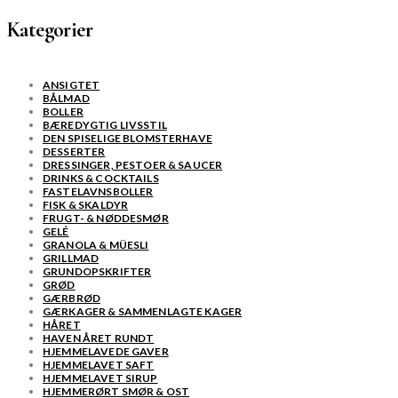
Kategorier
ANSIGTET
BÅLMAD
BOLLER
BÆREDYGTIG LIVSSTIL
DEN SPISELIGE BLOMSTERHAVE
DESSERTER
DRESSINGER, PESTOER & SAUCER
DRINKS & COCKTAILS
FASTELAVNSBOLLER
FISK & SKALDYR
FRUGT- & NØDDESMØR
GELÉ
GRANOLA & MÜESLI
GRILLMAD
GRUNDOPSKRIFTER
GRØD
GÆRBRØD
GÆRKAGER & SAMMENLAGTE KAGER
HÅRET
HAVEN ÅRET RUNDT
HJEMMELAVEDE GAVER
HJEMMELAVET SAFT
HJEMMELAVET SIRUP
HJEMMERØRT SMØR & OST