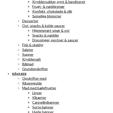
Kryddersukker, pynt & kandiseret
Frugt- & nøddesmør
Konfekt, chokolade & slik
Spiselige blomster
Desserter
Ost, snacks & kolde saucer
Hjemmerørt smør & ost
Snacks & nødder
Dressinger, pestoer & saucer
Fisk & skaldyr
Salater
Supper
Kryddersalt
Bålmad
Grundopskrifter
RÅVARER
Opskrifter med
Råvareguide
Mad med bælgfrugter
Linser
Kikærter
Cannellinibønner
Sorte bønner
Hvide bønner