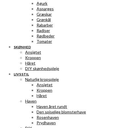
Agurk
Asparges
Græskar
Grønkål
Rabarber
Radiser
Rødbeder
Tomater
SKØNHED
Ansigtet
Kroppen
Håret
DIY skønhedspleje
LIVSSTIL
Naturlig kropspleje
Ansigtet
Kroppen
Håret
Haven
Haven året rundt
Den spiselige blomsterhave
Rosenhaven
Prydhaven