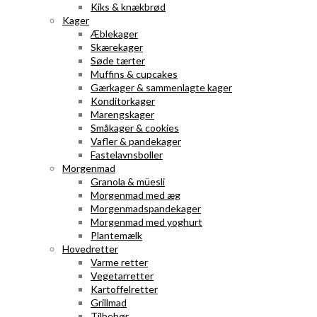
Kiks & knækbrød
Kager
Æblekager
Skærekager
Søde tærter
Muffins & cupcakes
Gærkager & sammenlagte kager
Konditorkager
Marengskager
Småkager & cookies
Vafler & pandekager
Fastelavnsboller
Morgenmad
Granola & müesli
Morgenmad med æg
Morgenmadspandekager
Morgenmad med yoghurt
Plantemælk
Hovedretter
Varme retter
Vegetarretter
Kartoffelretter
Grillmad
Tilbehør