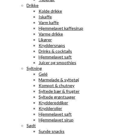
Drikke
Kolde drikke
Iskaffe
Varm kaffe
Hjemmelavet kaffesirup
Varme drikke
Likører
Kryddersnaps
Drinks & cocktails
Hjemmelavet saft
Juicer og smoothies
Syltning
Gelé
Marmelade & syltetøj
Kompot & chutney
Syltede bær & frugter
Syltede grøntsager
Kryddereddiker
Krydderolier
Hjemmelavet saft
Hjemmelavet sirup
Sødt
Sunde snacks