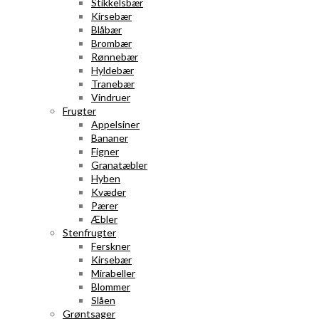
Stikkelsbær
Kirsebær
Blåbær
Brombær
Rønnebær
Hyldebær
Tranebær
Vindruer
Frugter
Appelsiner
Bananer
Figner
Granatæbler
Hyben
Kvæder
Pærer
Æbler
Stenfrugter
Ferskner
Kirsebær
Mirabeller
Blommer
Slåen
Grøntsager