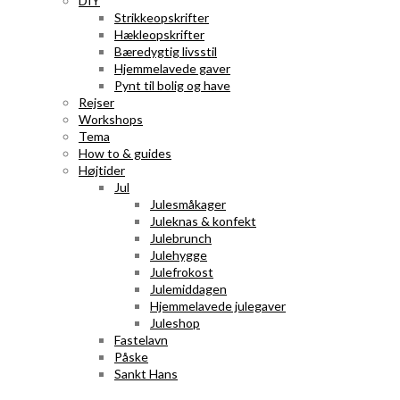
DIY
Strikkeopskrifter
Hækleopskrifter
Bæredygtig livsstil
Hjemmelavede gaver
Pynt til bolig og have
Rejser
Workshops
Tema
How to & guides
Højtider
Jul
Julesmåkager
Juleknas & konfekt
Julebrunch
Julehygge
Julefrokost
Julemiddagen
Hjemmelavede julegaver
Juleshop
Fastelavn
Påske
Sankt Hans