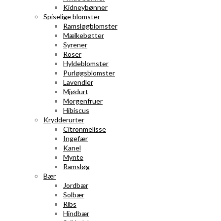
Kidneybønner
Spiselige blomster
Ramsløgblomster
Mælkebøtter
Syrener
Roser
Hyldeblomster
Purløgsblomster
Lavendler
Mjødurt
Morgenfruer
Hibiscus
Krydderurter
Citronmelisse
Ingefær
Kanel
Mynte
Ramsløg
Bær
Jordbær
Solbær
Ribs
Hindbær