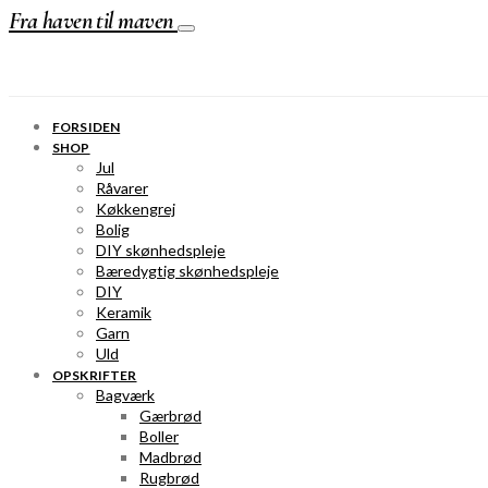
Fra haven til maven
FORSIDEN
SHOP
Jul
Råvarer
Køkkengrej
Bolig
DIY skønhedspleje
Bæredygtig skønhedspleje
DIY
Keramik
Garn
Uld
OPSKRIFTER
Bagværk
Gærbrød
Boller
Madbrød
Rugbrød