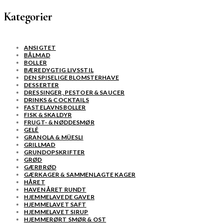
Kategorier
ANSIGTET
BÅLMAD
BOLLER
BÆREDYGTIG LIVSSTIL
DEN SPISELIGE BLOMSTERHAVE
DESSERTER
DRESSINGER, PESTOER & SAUCER
DRINKS & COCKTAILS
FASTELAVNSBOLLER
FISK & SKALDYR
FRUGT- & NØDDESMØR
GELÉ
GRANOLA & MÜESLI
GRILLMAD
GRUNDOPSKRIFTER
GRØD
GÆRBRØD
GÆRKAGER & SAMMENLAGTE KAGER
HÅRET
HAVEN ÅRET RUNDT
HJEMMELAVEDE GAVER
HJEMMELAVET SAFT
HJEMMELAVET SIRUP
HJEMMERØRT SMØR & OST