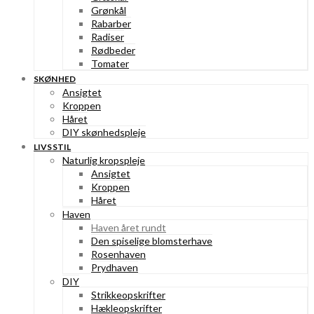
Grønkål
Rabarber
Radiser
Rødbeder
Tomater
SKØNHED
Ansigtet
Kroppen
Håret
DIY skønhedspleje
LIVSSTIL
Naturlig kropspleje
Ansigtet
Kroppen
Håret
Haven
Haven året rundt
Den spiselige blomsterhave
Rosenhaven
Prydhaven
DIY
Strikkeopskrifter
Hækleopskrifter