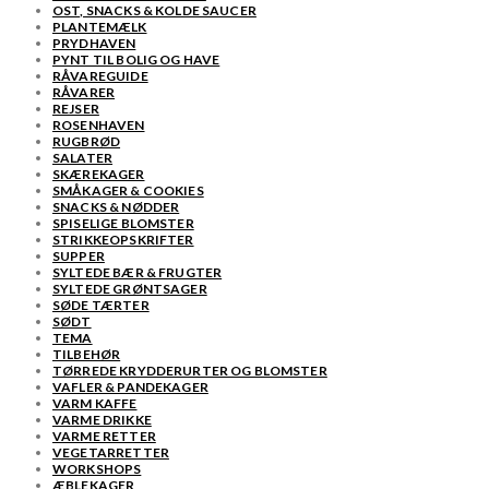
OST, SNACKS & KOLDE SAUCER
PLANTEMÆLK
PRYDHAVEN
PYNT TIL BOLIG OG HAVE
RÅVAREGUIDE
RÅVARER
REJSER
ROSENHAVEN
RUGBRØD
SALATER
SKÆREKAGER
SMÅKAGER & COOKIES
SNACKS & NØDDER
SPISELIGE BLOMSTER
STRIKKEOPSKRIFTER
SUPPER
SYLTEDE BÆR & FRUGTER
SYLTEDE GRØNTSAGER
SØDE TÆRTER
SØDT
TEMA
TILBEHØR
TØRREDE KRYDDERURTER OG BLOMSTER
VAFLER & PANDEKAGER
VARM KAFFE
VARME DRIKKE
VARME RETTER
VEGETARRETTER
WORKSHOPS
ÆBLEKAGER