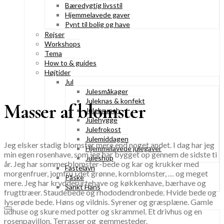
Bæredygtig livsstil
Hjemmelavede gaver
Pynt til bolig og have
Rejser
Workshops
Tema
How to & guides
Højtider
Jul
Julesmåkager
Juleknas & konfekt
Masser af blomster
Julebrunch
Julehygge
Julefrokost
Julemiddagen
Jeg elsker stadig blomster mere end noget andet. I dag har jeg
Hjemmelavede julegaver
min egen rosenhave, som jeg har bygget op gennem de sidste ti
Juleshop
år. Jeg har sommerblomster-bede og kar og krukker med
Fastelavn
morgenfruer, jomfru i det grønne, kornblomster, … og meget
Påske
mere. Jeg har krydderurtehave og køkkenhave, bærhave og
Sankt Hans
frugttræer. Staudebede og rhododendronbede. Hvide bede og
lyserøde bede. Høns og vildnis. Syrener og græsplæne. Gamle
udhuse og skure med potter og skrammel. Et drivhus og en
rosenpavillon. Terrasser og gemmesteder.