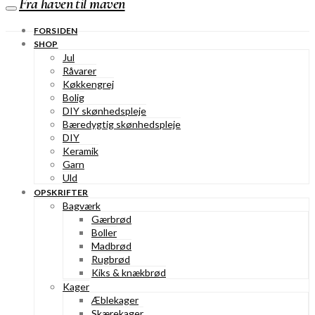
Fra haven til maven
FORSIDEN
SHOP
Jul
Råvarer
Køkkengrej
Bolig
DIY skønhedspleje
Bæredygtig skønhedspleje
DIY
Keramik
Garn
Uld
OPSKRIFTER
Bagværk
Gærbrød
Boller
Madbrød
Rugbrød
Kiks & knækbrød
Kager
Æblekager
Skærekager