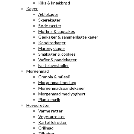
Kiks & knækbrød
Kager
Æblekager
Skærekager
Søde tærter
Muffins & cupcakes
Gærkager & sammenlagte kager
Konditorkager
Marengskager
Småkager & cookies
Vafler & pandekager
Fastelavnsboller
Morgenmad
Granola & müesli
Morgenmad med æg
Morgenmadspandekager
Morgenmad med yoghurt
Plantemælk
Hovedretter
Varme retter
Vegetarretter
Kartoffelretter
Grillmad
Tilbehør