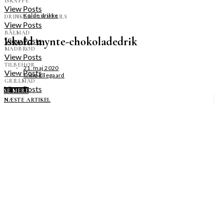
ISKAFFE
View Posts
Kolde drikke
DRINKS & COCKTAILS
View Posts
BÅLMAD
Iskold mynte-chokoladedrik
View Posts
MADBRØD
View Posts
TILBEHØR
21. maj 2020
View Posts
Trine Ellegaard
GRILLMAD
View Posts
SE MERE
NÆSTE ARTIKEL