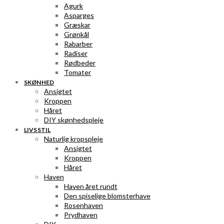
Agurk
Asparges
Græskar
Grønkål
Rabarber
Radiser
Rødbeder
Tomater
SKØNHED
Ansigtet
Kroppen
Håret
DIY skønhedspleje
LIVSSTIL
Naturlig kropspleje
Ansigtet
Kroppen
Håret
Haven
Haven året rundt
Den spiselige blomsterhave
Rosenhaven
Prydhaven