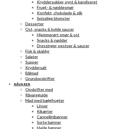
Kryddersukker, pynt & kandiseret
Frugt- & nøddesmør
Konfekt, chokolade & slik
Spiselige blomster
Desserter
Ost, snacks & kolde saucer
Hjemmerørt smør & ost
Snacks & nødder
Dressinger, pestoer & saucer
Fisk & skaldyr
Salater
Supper
Kryddersalt
Bålmad
Grundopskrifter
RÅVARER
Opskrifter med
Råvareguide
Mad med bælgfrugter
Linser
Kikærter
Cannellinibønner
Sorte bønner
Hvide bønner