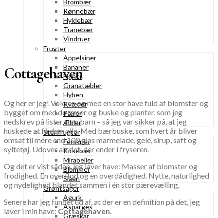
Brombær
Rønnebær
Hyldebær
Tranebær
Vindruer
Frugter
Appelsiner
Bananer
Cottagehaven
Figner
Granatæbler
Hyben
Og her er jeg! Voksen og med en stor have fuld af blomster og
Kvæder
bygget om med de træer og buske og planter, som jeg
Pærer
nedskrev på lister som barn – så jeg var sikker på, at jeg
Æbler
huskede at få dem alle. Med bærbuske, som hvert år bliver
Stenfrugter
omsat til mere end 100 glas marmelade, gelé, sirup, saft og
Ferskner
syltetøj. Udover alt det, der ender i fryseren.
Kirsebær
Mirabeller
Og det er vist sådan, jeg laver have: Masser af blomster og
Blommer
frodighed. En overflod og en overdådighed. Nytte, naturlighed
Slåen
og nydelighed blandet sammen i én stor pærevælling.
Grøntsager
Agurk
Senere har jeg fundet ud af, at der er en definition på det, jeg
Asparges
laver i min have:
Cottagehaven
.
Græskar