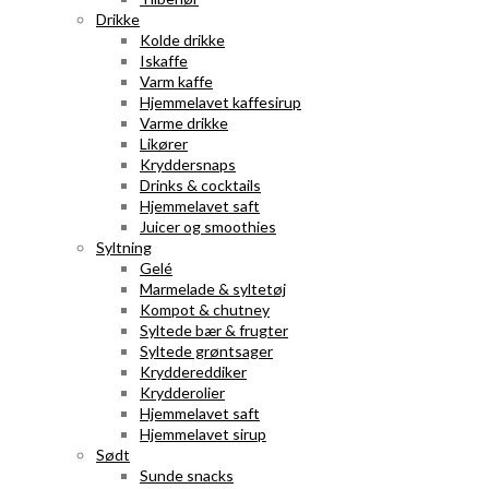
Drikke
Kolde drikke
Iskaffe
Varm kaffe
Hjemmelavet kaffesirup
Varme drikke
Likører
Kryddersnaps
Drinks & cocktails
Hjemmelavet saft
Juicer og smoothies
Syltning
Gelé
Marmelade & syltetøj
Kompot & chutney
Syltede bær & frugter
Syltede grøntsager
Kryddereddiker
Krydderolier
Hjemmelavet saft
Hjemmelavet sirup
Sødt
Sunde snacks