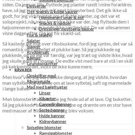
siden. Da jeg var lille, flyttede jeg planter rundt i mine forældres
Desserter
have, så jeg kunne lave mit eget blomsterbed. Det gik ikke så
Ost, snacks & kolde saucer
godt, for jeg vidste intet om at flytte planter, og det var et
Hjemmerørt smør & ost
soloprojekt, når mine forældre ikke var der. Jeg flyttede dem i
Snacks & nødder
højsommeren og gravede ikke særlig dybt. De var allesammen
Dressinger, pestoer & saucer
visne dagen efter. Og jeg fik skæld-ud.
Fisk & skaldyr
Salater
Så kastede jeg mig over ribsbuskene, fordi jeg syntes, det var så
Supper
romantisk og hyggeligt at plukke bær. Så jeg plukkede og
Kryddersalt
plukkede, og da jeg var færdig, var jeg træt og vidste ikke, hvad
Bålmad
jeg skulle gøre af ribsene. De endte vist med bare at stå i en skål
Grundopskrifter
på køkkenbordet, indtil de ikke kunne mere.
RÅVARER
Opskrifter med
Men hvor ville jeg bare ønske dengang, at jeg vidste, hvordan
Råvareguide
man syltede. Jeg drømte om at lave syltetøj, saft og marmelade
Mad med bælgfrugter
i lange baner.
Linser
Kikærter
Men blomsterkranse kunne jeg finde ud af at lave. Og buketter.
Cannellinibønner
Så jeg plukkede blomster alle vegne og drømte om en stor have
Sorte bønner
med masser af blomster, når jeg blev voksen.
Hvide bønner
Kidneybønner
Spiselige blomster
Ramsløgblomster