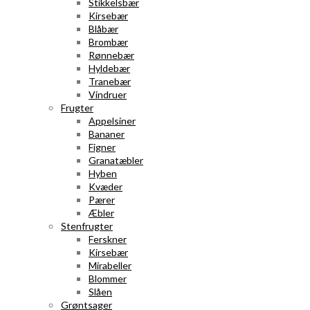
Stikkelsbær
Kirsebær
Blåbær
Brombær
Rønnebær
Hyldebær
Tranebær
Vindruer
Frugter
Appelsiner
Bananer
Figner
Granatæbler
Hyben
Kvæder
Pærer
Æbler
Stenfrugter
Ferskner
Kirsebær
Mirabeller
Blommer
Slåen
Grøntsager