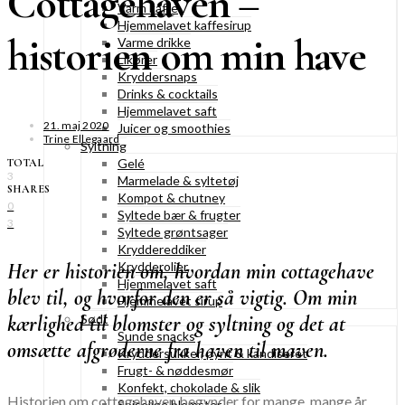
Cottagehaven –
Varm kaffe
Hjemmelavet kaffesirup
historien om min have
Varme drikke
Likører
Kryddersnaps
Drinks & cocktails
Hjemmelavet saft
21. maj 2020
Juicer og smoothies
Trine Ellegaard
Syltning
Gelé
TOTAL
3
Marmelade & syltetøj
SHARES
Kompot & chutney
0
Syltede bær & frugter
3
Syltede grøntsager
Kryddereddiker
Her er historien om, hvordan min cottagehave
Krydderolier
Hjemmelavet saft
blev til, og hvorfor den er så vigtig. Om min
Hjemmelavet sirup
kærlighed til blomster og syltning og det at
Sødt
Sunde snacks
omsætte afgrøderne fra haven til maven.
Kryddersukker, pynt & kandiseret
Frugt- & nøddesmør
Konfekt, chokolade & slik
Historien om cottagehaven begynder for mange, mange år
Spiselige blomster