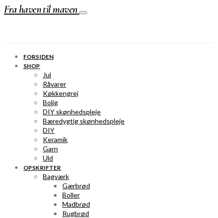
Fra haven til maven
FORSIDEN
SHOP
Jul
Råvarer
Køkkengrej
Bolig
DIY skønhedspleje
Bæredygtig skønhedspleje
DIY
Keramik
Garn
Uld
OPSKRIFTER
Bagværk
Gærbrød
Boller
Madbrød
Rugbrød