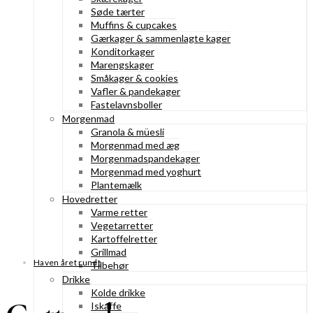
Søde tærter
Muffins & cupcakes
Gærkager & sammenlagte kager
Konditorkager
Marengskager
Småkager & cookies
Vafler & pandekager
Fastelavnsboller
Morgenmad
Granola & müesli
Morgenmad med æg
Morgenmadspandekager
Morgenmad med yoghurt
Plantemælk
Hovedretter
Varme retter
Vegetarretter
Kartoffelretter
Grillmad
Haven året rundt
Tilbehør
Drikke
Kolde drikke
Iskaffe