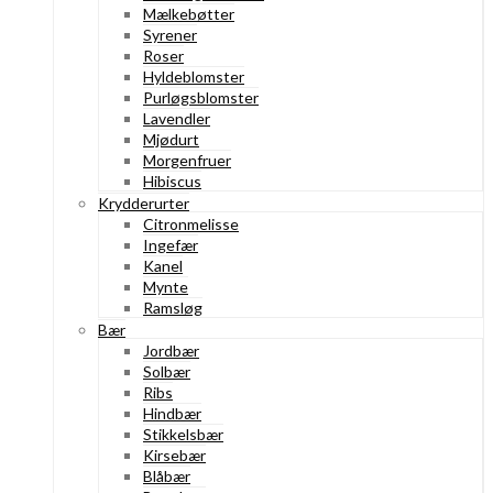
Mælkebøtter
Syrener
Roser
Hyldeblomster
Purløgsblomster
Lavendler
Mjødurt
Morgenfruer
Hibiscus
Krydderurter
Citronmelisse
Ingefær
Kanel
Mynte
Ramsløg
Bær
Jordbær
Solbær
Ribs
Hindbær
Stikkelsbær
Kirsebær
Blåbær