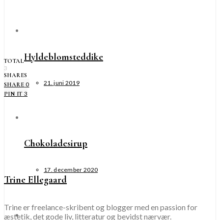
Hyldeblomsteddike
TOTAL
3
SHARES
21. juni 2019
0
SHARE
3
PIN IT
Chokoladesirup
17. december 2020
Trine Ellegaard
Trine er freelance-skribent og blogger med en passion for
æstetik, det gode liv, litteratur og bevidst nærvær.