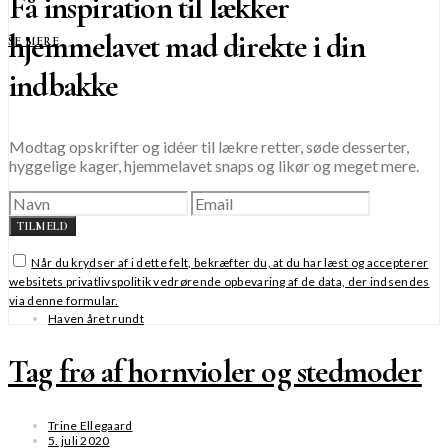
Få inspiration til lækker
hjemmelavet mad direkte i din
SE MERE
indbakke
Modtag opskrifter og idéer til lækre retter, søde desserter,
hyggelige kager, hjemmelavet snaps og likør og meget mere.
TILMELD
Når du krydser af i dette felt, bekræfter du, at du har læst og accepterer
websitets privatlivspolitik vedrørende opbevaring af de data, der indsendes
via denne formular.
Haven året rundt
Tag frø af hornvioler og stedmoder
Trine Ellegaard
5. juli 2020