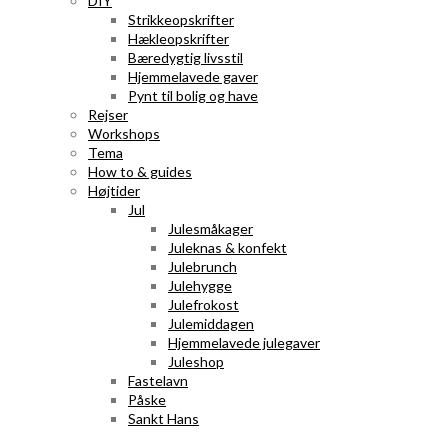
DIY
Strikkeopskrifter
Hækleopskrifter
Bæredygtig livsstil
Hjemmelavede gaver
Pynt til bolig og have
Rejser
Workshops
Tema
How to & guides
Højtider
Jul
Julesmåkager
Juleknas & konfekt
Julebrunch
Julehygge
Julefrokost
Julemiddagen
Hjemmelavede julegaver
Juleshop
Fastelavn
Påske
Sankt Hans