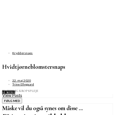
Kryddersnaps
Hvidtjørneblomstersnaps
22. maj 2020
Trine Ellegaard
NATURLIG KROPSPLEJE
SE MERE
View Posts
FØLG MED
Måske vil du også synes om disse ...