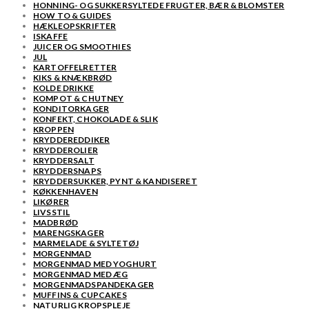
HONNING- OG SUKKERSYLTEDE FRUGTER, BÆR & BLOMSTER
HOW TO & GUIDES
HÆKLEOPSKRIFTER
ISKAFFE
JUICER OG SMOOTHIES
JUL
KARTOFFELRETTER
KIKS & KNÆKBRØD
KOLDE DRIKKE
KOMPOT & CHUTNEY
KONDITORKAGER
KONFEKT, CHOKOLADE & SLIK
KROPPEN
KRYDDEREDDIKER
KRYDDEROLIER
KRYDDERSALT
KRYDDERSNAPS
KRYDDERSUKKER, PYNT & KANDISERET
KØKKENHAVEN
LIKØRER
LIVSSTIL
MADBRØD
MARENGSKAGER
MARMELADE & SYLTETØJ
MORGENMAD
MORGENMAD MED YOGHURT
MORGENMAD MED ÆG
MORGENMADSPANDEKAGER
MUFFINS & CUPCAKES
NATURLIG KROPSPLEJE