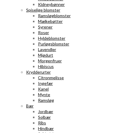
Kidneybønner
Spiselige blomster
Ramsløgblomster
Mælkebøtter
Syrener
Roser
Hyldeblomster
Purløgsblomster
Lavendler
Mjødurt
Morgenfruer
Hibiscus
Krydderurter
Citronmelisse
Ingefær
Kanel
Mynte
Ramsløg
Bær
Jordbær
Solbær
Ribs
Hindbær