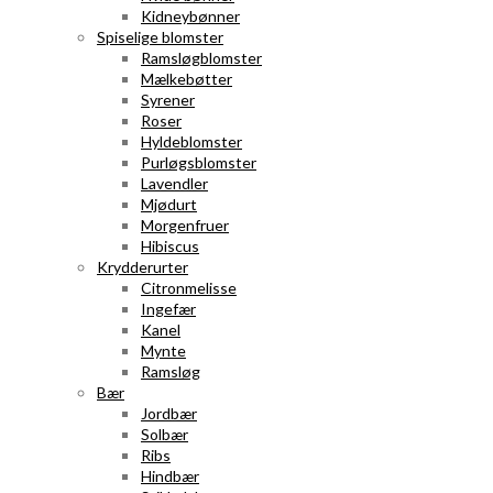
Kidneybønner
Spiselige blomster
Ramsløgblomster
Mælkebøtter
Syrener
Roser
Hyldeblomster
Purløgsblomster
Lavendler
Mjødurt
Morgenfruer
Hibiscus
Krydderurter
Citronmelisse
Ingefær
Kanel
Mynte
Ramsløg
Bær
Jordbær
Solbær
Ribs
Hindbær