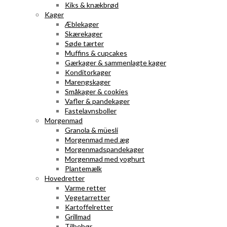
Kiks & knækbrød
Kager
Æblekager
Skærekager
Søde tærter
Muffins & cupcakes
Gærkager & sammenlagte kager
Konditorkager
Marengskager
Småkager & cookies
Vafler & pandekager
Fastelavnsboller
Morgenmad
Granola & müesli
Morgenmad med æg
Morgenmadspandekager
Morgenmad med yoghurt
Plantemælk
Hovedretter
Varme retter
Vegetarretter
Kartoffelretter
Grillmad
Tilbehør