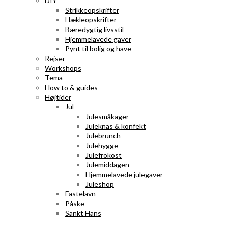
DIY
Strikkeopskrifter
Hækleopskrifter
Bæredygtig livsstil
Hjemmelavede gaver
Pynt til bolig og have
Rejser
Workshops
Tema
How to & guides
Højtider
Jul
Julesmåkager
Juleknas & konfekt
Julebrunch
Julehygge
Julefrokost
Julemiddagen
Hjemmelavede julegaver
Juleshop
Fastelavn
Påske
Sankt Hans