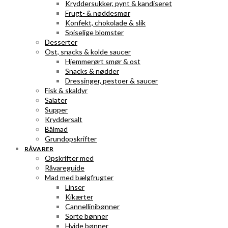
Kryddersukker, pynt & kandiseret
Frugt- & nøddesmør
Konfekt, chokolade & slik
Spiselige blomster
Desserter
Ost, snacks & kolde saucer
Hjemmerørt smør & ost
Snacks & nødder
Dressinger, pestoer & saucer
Fisk & skaldyr
Salater
Supper
Kryddersalt
Bålmad
Grundopskrifter
RÅVARER
Opskrifter med
Råvareguide
Mad med bælgfrugter
Linser
Kikærter
Cannellinibønner
Sorte bønner
Hvide bønner