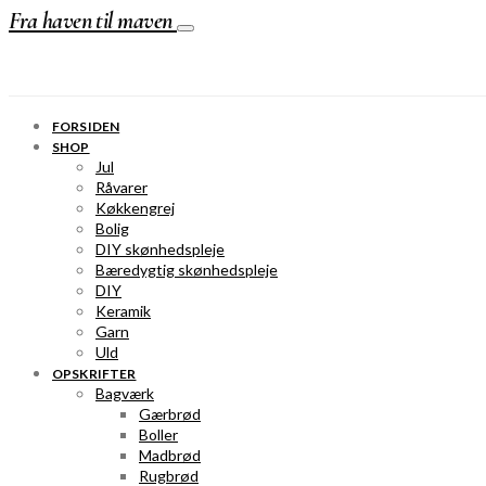
Fra haven til maven
FORSIDEN
SHOP
Jul
Råvarer
Køkkengrej
Bolig
DIY skønhedspleje
Bæredygtig skønhedspleje
DIY
Keramik
Garn
Uld
OPSKRIFTER
Bagværk
Gærbrød
Boller
Madbrød
Rugbrød