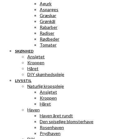
Agurk
Asparges
Græskar
Grønkål
Rabarber
Radiser
Rødbeder
Tomater
SKØNHED
Ansigtet
Kroppen
Håret
DIY skønhedspleje
LIVSSTIL
Naturlig kropspleje
Ansigtet
Kroppen
Håret
Haven
Haven året rundt
Den spiselige blomsterhave
Rosenhaven
Prydhaven