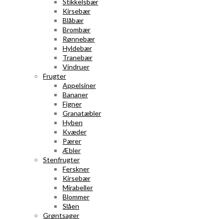
Stikkelsbær
Kirsebær
Blåbær
Brombær
Rønnebær
Hyldebær
Tranebær
Vindruer
Frugter
Appelsiner
Bananer
Figner
Granatæbler
Hyben
Kvæder
Pærer
Æbler
Stenfrugter
Ferskner
Kirsebær
Mirabeller
Blommer
Slåen
Grøntsager