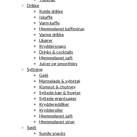
Drikke
Kolde drikke
Iskaffe
Varm kaffe
Hjemmelavet kaffesirup
Varme drikke
Likører
Kryddersnaps
Drinks & cocktails
Hjemmelavet saft
Juicer og smoothies
Syltning
Gelé
Marmelade & syltetøj
Kompot & chutney
Syltede bær & frugter
Syltede grøntsager
Kryddereddiker
Krydderolier
Hjemmelavet saft
Hjemmelavet sirup
Sødt
Sunde snacks