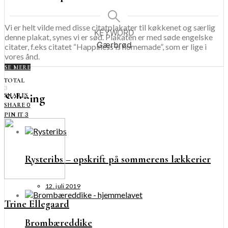
Vi er helt vilde med disse citatplakater til køkkenet og særlig
KEYWORD
denne plakat, synes vi er sød. Plakaten er med søde engelske
Gærbrød
citater, f.eks citatet “Happiness is homemade”, som er lige i
vores ånd.
SE MERE
TOTAL
3
Syltning
SHARES
0
SHARE
3
PIN IT
Rysteribs – opskrift på sommerens lækkerier
12. juli 2019
Trine Ellegaard
Brombæreddike