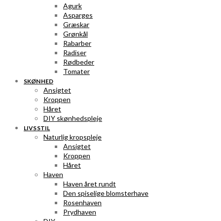
Agurk
Asparges
Græskar
Grønkål
Rabarber
Radiser
Rødbeder
Tomater
SKØNHED
Ansigtet
Kroppen
Håret
DIY skønhedspleje
LIVSSTIL
Naturlig kropspleje
Ansigtet
Kroppen
Håret
Haven
Haven året rundt
Den spiselige blomsterhave
Rosenhaven
Prydhaven