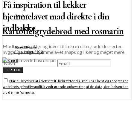
Få inspiration til lækker
hjemmelavet mad direkte i din
Gærbrød
indbakke
Kartoffelgrydebrød med rosmarin
Modtag opskrifter og idéer til lækre retter, søde desserter,
Trine Ellegaard
hyggelige kager, hjemmelavet snaps og likør og meget mere.
22. oktober 2022
SE MERE
TILMELD
Når du krydser af i dette felt, bekræfter du, at du har læst og accepterer
websitets privatlivspolitik vedrørende opbevaring af de data, der indsendes
via denne formular.