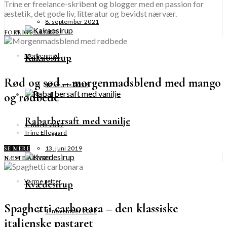
Trine er freelance-skribent og blogger med en passion for
æstetik, det gode liv, litteratur og bevidst nærvær.
8. september 2021
FORRIGE ARTIKEL
Morgenmad
Kakaosirup
Rød og sød – morgenmadsblend med mango
12. marts 2022
og rødbede
Rabarbersaft med vanilje
1. marts 2017
Trine Ellegaard
13. juni 2019
SE MERE
NÆSTE ARTIKEL
Varme retter
Kvædesirup
Spaghetti carbonara – den klassiske
1. november 2022
italienske pastaret