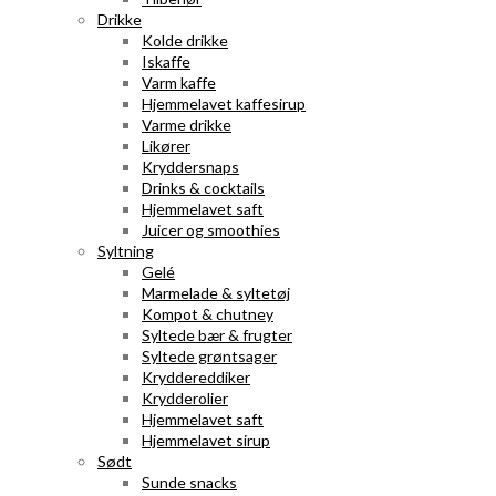
Drikke
Kolde drikke
Iskaffe
Varm kaffe
Hjemmelavet kaffesirup
Varme drikke
Likører
Kryddersnaps
Drinks & cocktails
Hjemmelavet saft
Juicer og smoothies
Syltning
Gelé
Marmelade & syltetøj
Kompot & chutney
Syltede bær & frugter
Syltede grøntsager
Kryddereddiker
Krydderolier
Hjemmelavet saft
Hjemmelavet sirup
Sødt
Sunde snacks