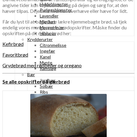
Hyldeblomster
angivne tider kun vejledende. Kig på dejen og sørg for, at den
Purløgsblomster
hæver tilpas. Dejen må hverken overhæve eller hæve for lidt.
Lavendler
Får du lyst til at bage flere lækre hjemmebagte brød, så tjek
Mjødurt
endelig vores mange andre brødopskrifter. Måske finder du
Morgenfruer
opskriften på dit næste brød her:
Hibiscus
Krydderurter
Kefirbrød
Citronmelisse
Ingefær
Favoritbrød
Kanel
Mynte
Grydebrød med rødbeder og oregano
Ramsløg
Bær
Jordbær
Se alle opskrifter på gærbrød
Solbær
Ribs
Hindbær
Stikkelsbær
Kirsebær
Blåbær
Brombær
Rønnebær
Hyldebær