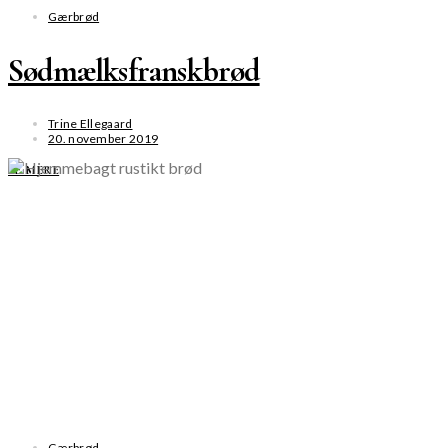
Gærbrød
Sødmælksfranskbrød
Trine Ellegaard
20. november 2019
SE MERE
Gærbrød