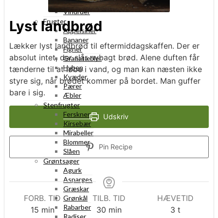
Tranebær
Vindruer
Frugter
Lyst landbrød
Appelsiner
Bananer
Lækker lyst landbrød til eftermiddagskaffen. Der er
Figner
absolut intet, der slår nybagt brød. Alene duften får
Granatæbler
Hyben
tænderne til at løbe i vand, og man kan næsten ikke
Kvæder
styre sig, når brødet kommer på bordet. Man guffer
Pærer
bare i sig.
Æbler
Stenfrugter
Ferskner
Udskriv
Kirsebær
Mirabeller
Blommer
Pin Recipe
Slåen
Grøntsager
Agurk
Asparges
Græskar
FORB. TID
TILB. TID
HÆVETID
Grønkål
Rabarber
minutter
minutter
timer
15
min
30
min
3
t
Radiser