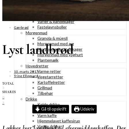
Konditorkager
Marengskager
Småkager & cookies
Vafler & pandekager
Fastelavnsboller
Gærbrød
Morgenmad
Granola & müesli
Lyst landbrød
Morgenmad med æg
Morgenmadspandekager
Morgenmad med yoghurt
Plantemælk
Hovedretter
Varme retter
10. marts 2017
Trine Ellegaard
Vegetarretter
Kartoffelretter
TOTAL
Grillmad
3
SHARES
Tilbehør
0
Drikke
3
Kolde drikke
Gå til opskrift
Udskriv
Iskaffe
Varm kaffe
Hjemmelavet kaffesirup
Varme drikke
Lækker lyst landbrød til eftermiddagskaffen. Der