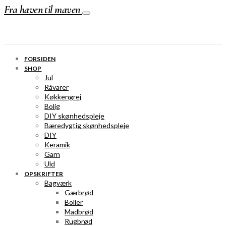
Fra haven til maven
FORSIDEN
SHOP
Jul
Råvarer
Køkkengrej
Bolig
DIY skønhedspleje
Bæredygtig skønhedspleje
DIY
Keramik
Garn
Uld
OPSKRIFTER
Bagværk
Gærbrød
Boller
Madbrød
Rugbrød