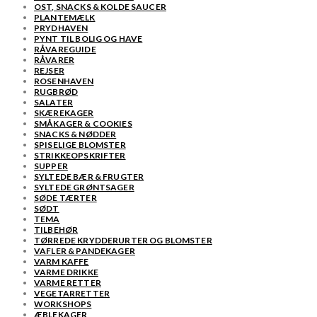
OST, SNACKS & KOLDE SAUCER
PLANTEMÆLK
PRYDHAVEN
PYNT TIL BOLIG OG HAVE
RÅVAREGUIDE
RÅVARER
REJSER
ROSENHAVEN
RUGBRØD
SALATER
SKÆREKAGER
SMÅKAGER & COOKIES
SNACKS & NØDDER
SPISELIGE BLOMSTER
STRIKKEOPSKRIFTER
SUPPER
SYLTEDE BÆR & FRUGTER
SYLTEDE GRØNTSAGER
SØDE TÆRTER
SØDT
TEMA
TILBEHØR
TØRREDE KRYDDERURTER OG BLOMSTER
VAFLER & PANDEKAGER
VARM KAFFE
VARME DRIKKE
VARME RETTER
VEGETARRETTER
WORKSHOPS
ÆBLEKAGER