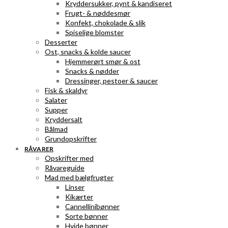
Kryddersukker, pynt & kandiseret
Frugt- & nøddesmør
Konfekt, chokolade & slik
Spiselige blomster
Desserter
Ost, snacks & kolde saucer
Hjemmerørt smør & ost
Snacks & nødder
Dressinger, pestoer & saucer
Fisk & skaldyr
Salater
Supper
Kryddersalt
Bålmad
Grundopskrifter
RÅVARER
Opskrifter med
Råvareguide
Mad med bælgfrugter
Linser
Kikærter
Cannellinibønner
Sorte bønner
Hvide bønner