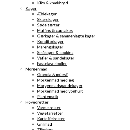
Kiks & knækbrød
Kager
Æblekager
Skærekager
Søde tærter
Muffins & cupcakes
Gærkager & sammenlagte kager
Konditorkager
Marengskager
Småkager & cookies
Vafler & pandekager
Fastelavnsboller
Morgenmad
Granola & müesli
Morgenmad med æg
Morgenmadspandekager
Morgenmad med yoghurt
Plantemælk
Hovedretter
Varme retter
Vegetarretter
Kartoffelretter
Grillmad
Tilbehør