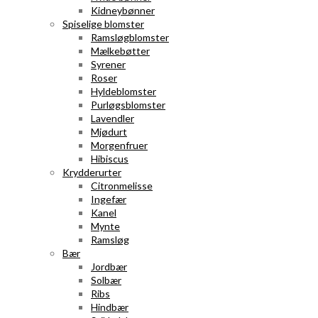
Kidneybønner
Spiselige blomster
Ramsløgblomster
Mælkebøtter
Syrener
Roser
Hyldeblomster
Purløgsblomster
Lavendler
Mjødurt
Morgenfruer
Hibiscus
Krydderurter
Citronmelisse
Ingefær
Kanel
Mynte
Ramsløg
Bær
Jordbær
Solbær
Ribs
Hindbær