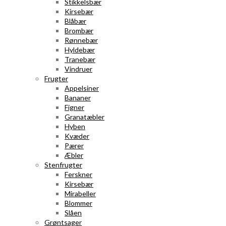
Stikkelsbær
Kirsebær
Blåbær
Brombær
Rønnebær
Hyldebær
Tranebær
Vindruer
Frugter
Appelsiner
Bananer
Figner
Granatæbler
Hyben
Kvæder
Pærer
Æbler
Stenfrugter
Ferskner
Kirsebær
Mirabeller
Blommer
Slåen
Grøntsager