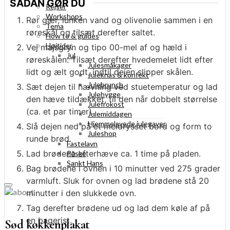
SÅDAN GØR DU
Rejser
Workshops
Rør gær, lunken vand og olivenolie sammen i en
Tema
røreskål og tilsæt derefter saltet.
How to & guides
Højtider
Vej majsgryn og tipo 00-mel af og hæld i
Jul
røreskålen. Tilsæt derefter hvedemelet lidt efter
Julesmåkager
lidt og ælt godt, indtil dejen slipper skålen.
Juleknas & konfekt
Julebrunch
Sæt dejen til hævning ved stuetemperatur og lad
Julehygge
den hæve tildækket, til den når dobbelt størrelse
Julefrokost
(ca. et par timer).
Julemiddagen
Hjemmelavede julegaver
Slå dejen ned på et meldrysset bord og form to
Juleshop
runde brød.
Fastelavn
Lad brødene efterhæve ca. 1 time på pladen.
Påske
Sankt Hans
Bag brødene i ovnen i 10 minutter ved 275 grader
varmluft. Sluk for ovnen og lad brødene stå 20
minutter i den slukkede ovn.
Tag derefter brødene ud og lad dem køle af på
en bagerist.
Sød køkkenplakat