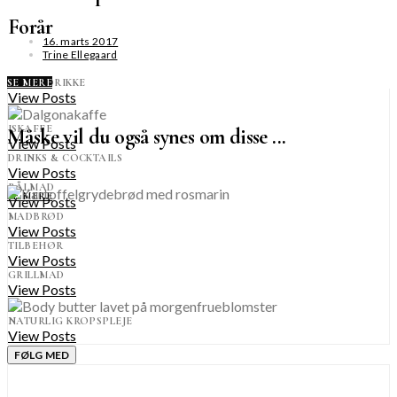
Forår
16. marts 2017
Trine Ellegaard
KOLDE DRIKKE
SE MERE
View Posts
ISKAFFE
Måske vil du også synes om disse ...
View Posts
DRINKS & COCKTAILS
View Posts
BÅLMAD
SE MERE
View Posts
MADBRØD
View Posts
TILBEHØR
View Posts
GRILLMAD
View Posts
NATURLIG KROPSPLEJE
View Posts
FØLG MED