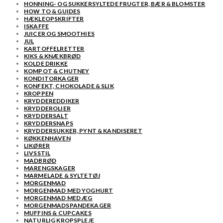
HONNING- OG SUKKERSYLTEDE FRUGTER, BÆR & BLOMSTER
HOW TO & GUIDES
HÆKLEOPSKRIFTER
ISKAFFE
JUICER OG SMOOTHIES
JUL
KARTOFFELRETTER
KIKS & KNÆKBRØD
KOLDE DRIKKE
KOMPOT & CHUTNEY
KONDITORKAGER
KONFEKT, CHOKOLADE & SLIK
KROPPEN
KRYDDEREDDIKER
KRYDDEROLIER
KRYDDERSALT
KRYDDERSNAPS
KRYDDERSUKKER, PYNT & KANDISERET
KØKKENHAVEN
LIKØRER
LIVSSTIL
MADBRØD
MARENGSKAGER
MARMELADE & SYLTETØJ
MORGENMAD
MORGENMAD MED YOGHURT
MORGENMAD MED ÆG
MORGENMADSPANDEKAGER
MUFFINS & CUPCAKES
NATURLIG KROPSPLEJE