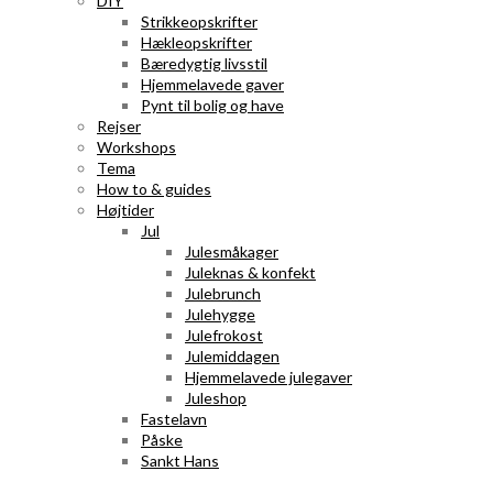
DIY
Strikkeopskrifter
Hækleopskrifter
Bæredygtig livsstil
Hjemmelavede gaver
Pynt til bolig og have
Rejser
Workshops
Tema
How to & guides
Højtider
Jul
Julesmåkager
Juleknas & konfekt
Julebrunch
Julehygge
Julefrokost
Julemiddagen
Hjemmelavede julegaver
Juleshop
Fastelavn
Påske
Sankt Hans