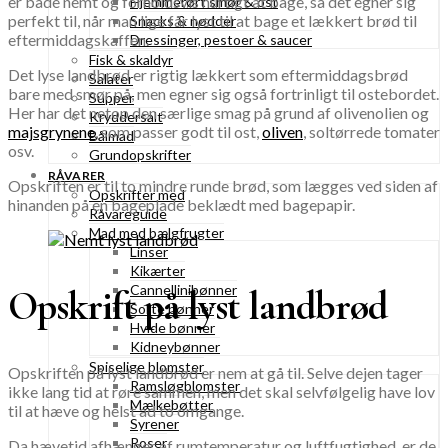
er både nemt og forholdsvis hurtigt at bage, så det egner sig
Hjemmerørt smør & ost
perfekt til, når man lige får lyst til at bage et lækkert brød til
Snacks & nødder
eftermiddagskaffen.
Dressinger, pestoer & saucer
Fisk & skaldyr
Det lyse landbrød er rigtig lækkert som eftermiddagsbrød
Salater
bare med smør på, men egner sig også fortrinligt til ostebordet.
Supper
Her har det netop den særlige smag på grund af olivenolien og
Kryddersalt
majsgrynene
, som passer godt til ost,
oliven
, soltørrede tomater
Bålmad
osv.
Grundopskrifter
RÅVARER
Opskriften er til to mindre runde brød, som lægges ved siden af
Opskrifter med
hinanden på en bageplade beklædt med bagepapir.
Råvareguide
Mad med bælgfrugter
Linser
Kikærter
Cannellinibønner
Opskrift på lyst landbrød
Sorte bønner
Hvide bønner
Kidneybønner
Spiselige blomster
Opskriften på lyst landbrød er nem at gå til. Selve dejen tager
Ramsløgblomster
ikke lang tid at røre sammen, men det skal selvfølgelig have lov
Mælkebøtter
til at hæve og helst ad to omgange.
Syrener
Roser
Da hævetid afhænger af rumtemperatur og luftfugtighed, er de