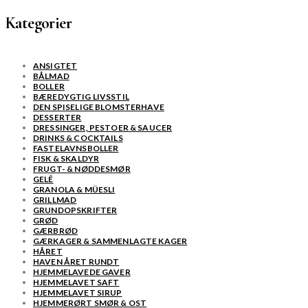
Kategorier
ANSIGTET
BÅLMAD
BOLLER
BÆREDYGTIG LIVSSTIL
DEN SPISELIGE BLOMSTERHAVE
DESSERTER
DRESSINGER, PESTOER & SAUCER
DRINKS & COCKTAILS
FASTELAVNSBOLLER
FISK & SKALDYR
FRUGT- & NØDDESMØR
GELÉ
GRANOLA & MÜESLI
GRILLMAD
GRUNDOPSKRIFTER
GRØD
GÆRBRØD
GÆRKAGER & SAMMENLAGTE KAGER
HÅRET
HAVEN ÅRET RUNDT
HJEMMELAVEDE GAVER
HJEMMELAVET SAFT
HJEMMELAVET SIRUP
HJEMMERØRT SMØR & OST