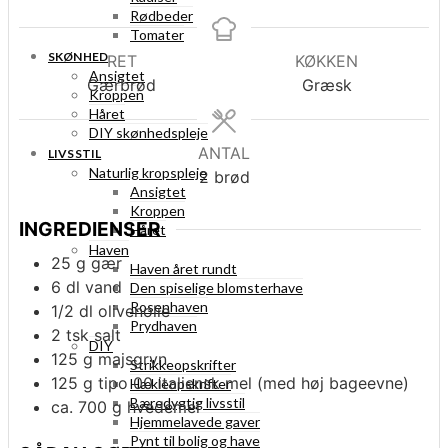
Rødbeder
Tomater
SKØNHED
RET
KØKKEN
Ansigtet
Gærbrød
Græsk
Kroppen
Håret
DIY skønhedspleje
ANTAL
LIVSSTIL
Naturlig kropspleje
2
brød
Ansigtet
Kroppen
INGREDIENSER
Håret
Haven
25
g
gær
Haven året rundt
6
dl
vand
Den spiselige blomsterhave
Rosenhaven
1/2
dl
olivenolie
Prydhaven
2
tsk
salt
DIY
125
g
majsgryn
Strikkeopskrifter
125
g
tipo 00 italiensk mel (med høj bageevne)
Hækleopskrifter
Bæredygtig livsstil
ca. 700
g
hvedemel
Hjemmelavede gaver
Pynt til bolig og have