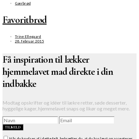
Gærbrød
Favoritbrød
Trine Ellegaard
28. februar 2015
Få inspiration til lækker
hjemmelavet mad direkte i din
indbakke
Modtag opskrifter og idéer til lækre retter, søde desserter,
hyggelige kager, hjemmelavet snaps og likør og meget mere.
TILMELD
Når du krydser af i dette felt, bekræfter du, at du har læst og accepterer