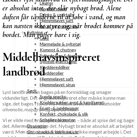
Likører
er absolut intet, der slår nybagt brød. Alene
Kryddersnaps
Drinks & cocktails
duften får tænderne til at løbe i vand, og man
Hjemmelavet saft
kan næsten ikke styre sig, når brødet kommer på
Juicer og smoothies
Syltning
bordet. Man guffer bare i sig.
Gelé
Marmelade & syltetøj
Kompot & chutney
Middelhavsinspireret
Syltede bær & frugter
Syltede grøntsager
landbrød
Kryddereddiker
Krydderolier
Hjemmelavet saft
Hjemmelavet sirup
Sødt
Lyst landbrød kan bages på en formiddag og smager
Sunde snacks
vidunderligt. Det er græskinspireret eller måske kunne man
Kryddersukker, pynt & kandiseret
sige, det bages i toner fra Middelhavet, da det indeholder
Frugt- & nøddesmør
olivenolie, majsgryn og tipo 00-mel.
Konfekt, chokolade & slik
Vi er vilde med brød hjemme hos os – både at spise det og bage
Spiselige blomster
det. Allermest at spise det. Nybagt brød er absolut alt arbejdet
Desserter
værd. Men dette brød er der faktisk ikke meget arbejde i. Det
Ost, snacks & kolde saucer