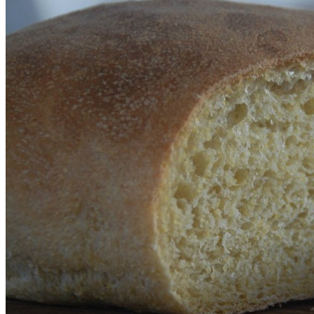
SHOP
Jul
Råvarer
Køkkengrej
Bolig
DIY skønhedspleje
Bæredygtig skønhedspleje
DIY
Keramik
Garn
Uld
OPSKRIFTER
Bagværk
Gærbrød
Boller
Madbrød
Rugbrød
Kiks & knækbrød
Kager
Æblekager
Skærekager
Søde tærter
Muffins & cupcakes
Gærkager & sammenlagte kager