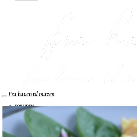
Fra haven til maven
FORSIDEN
SHOP
Jul
Råvarer
Køkkengrej
Bolig