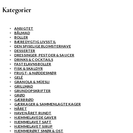
Kategorier
ANSIGTET
BÅLMAD
BOLLER
BÆREDYGTIG LIVSSTIL
DEN SPISELIGE BLOMSTERHAVE
DESSERTER
DRESSINGER, PESTOER & SAUCER
DRINKS & COCKTAILS
FASTELAVNSBOLLER
FISK & SKALDYR
FRUGT- & NØDDESMØR
GELÉ
GRANOLA & MÜESLI
GRILLMAD
GRUNDOPSKRIFTER
GRØD
GÆRBRØD
GÆRKAGER & SAMMENLAGTE KAGER
HÅRET
HAVEN ÅRET RUNDT
HJEMMELAVEDE GAVER
HJEMMELAVET SAFT
HJEMMELAVET SIRUP
HJEMMERØRT SMØR & OST