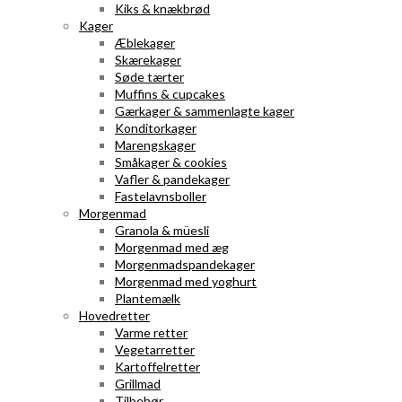
Kiks & knækbrød
Kager
Æblekager
Skærekager
Søde tærter
Muffins & cupcakes
Gærkager & sammenlagte kager
Konditorkager
Marengskager
Småkager & cookies
Vafler & pandekager
Fastelavnsboller
Morgenmad
Granola & müesli
Morgenmad med æg
Morgenmadspandekager
Morgenmad med yoghurt
Plantemælk
Hovedretter
Varme retter
Vegetarretter
Kartoffelretter
Grillmad
Tilbehør