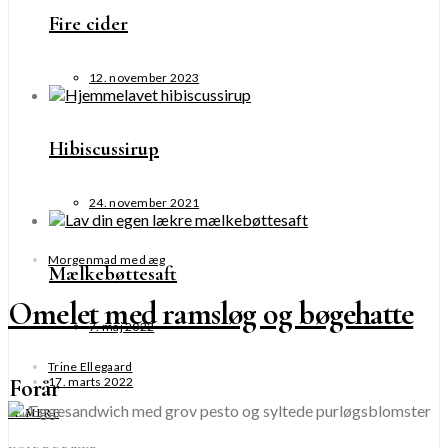
Fire cider
12. november 2023
Hibiscussirup
24. november 2021
Morgenmad med æg
Mælkebøttesaft
Omelet med ramsløg og bøgehatte
7. maj 2022
Trine Ellegaard
17. marts 2022
Forår
SE MERE