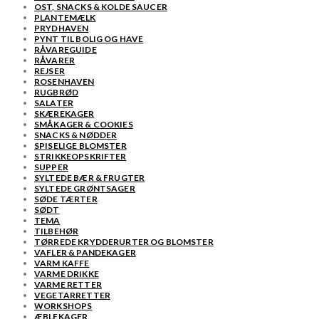
OST, SNACKS & KOLDE SAUCER
PLANTEMÆLK
PRYDHAVEN
PYNT TIL BOLIG OG HAVE
RÅVAREGUIDE
RÅVARER
REJSER
ROSENHAVEN
RUGBRØD
SALATER
SKÆREKAGER
SMÅKAGER & COOKIES
SNACKS & NØDDER
SPISELIGE BLOMSTER
STRIKKEOPSKRIFTER
SUPPER
SYLTEDE BÆR & FRUGTER
SYLTEDE GRØNTSAGER
SØDE TÆRTER
SØDT
TEMA
TILBEHØR
TØRREDE KRYDDERURTER OG BLOMSTER
VAFLER & PANDEKAGER
VARM KAFFE
VARME DRIKKE
VARME RETTER
VEGETARRETTER
WORKSHOPS
ÆBLEKAGER