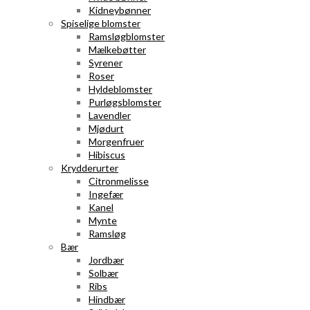
Kidneybønner
Spiselige blomster
Ramsløgblomster
Mælkebøtter
Syrener
Roser
Hyldeblomster
Purløgsblomster
Lavendler
Mjødurt
Morgenfruer
Hibiscus
Krydderurter
Citronmelisse
Ingefær
Kanel
Mynte
Ramsløg
Bær
Jordbær
Solbær
Ribs
Hindbær