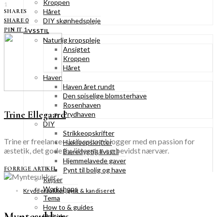
Kroppen
1
Håret
SHARES
DIY skønhedspleje
0
SHARE
1
PIN IT
LIVSSTIL
Naturlig kropspleje
Ansigtet
Kroppen
Håret
Haven
Haven året rundt
Den spiselige blomsterhave
Rosenhaven
Trine Ellegaard
Prydhaven
DIY
Strikkeopskrifter
Trine er freelance-skribent og blogger med en passion for
Hækleopskrifter
æstetik, det gode liv, litteratur og bevidst nærvær.
Bæredygtig livsstil
Hjemmelavede gaver
FORRIGE ARTIKEL
Pynt til bolig og have
Rejser
Workshops
Kryddersukker, pynt & kandiseret
Tema
How to & guides
Myntesukker
Højtider