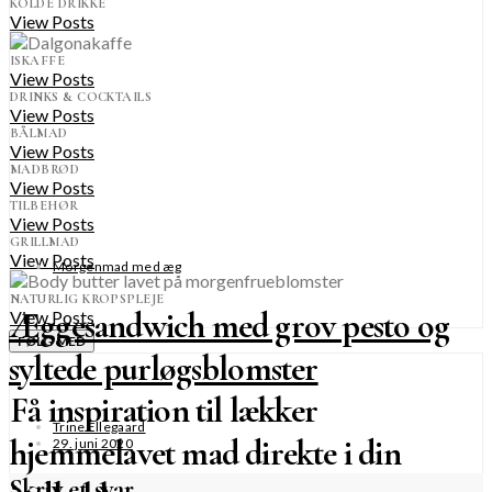
KOLDE DRIKKE
View Posts
ISKAFFE
View Posts
DRINKS & COCKTAILS
View Posts
BÅLMAD
View Posts
MADBRØD
View Posts
TILBEHØR
View Posts
GRILLMAD
View Posts
Morgenmad med æg
NATURLIG KROPSPLEJE
Æggesandwich med grov pesto og
View Posts
FØLG MED
syltede purløgsblomster
Få inspiration til lækker
Trine Ellegaard
hjemmelavet mad direkte i din
29. juni 2020
Skriv et svar