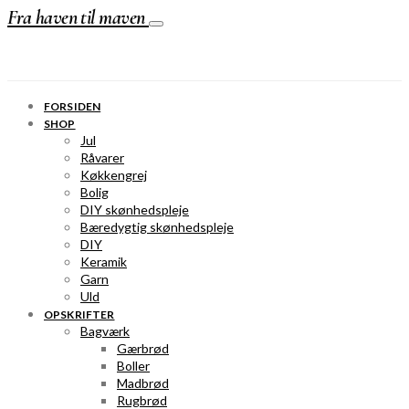
Fra haven til maven
FORSIDEN
SHOP
Jul
Råvarer
Køkkengrej
Bolig
DIY skønhedspleje
Bæredygtig skønhedspleje
DIY
Keramik
Garn
Uld
OPSKRIFTER
Bagværk
Gærbrød
Boller
Madbrød
Rugbrød