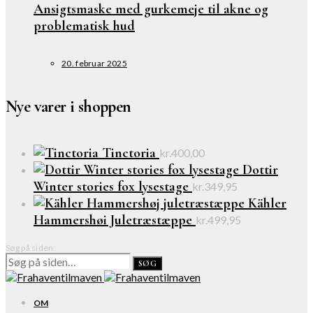
Ansigtsmaske med gurkemeje til akne og
problematisk hud
20. februar 2025
Nye varer i shoppen
Tinctoria
kr.
400,00
Dottir
Winter stories fox lysestage
kr.
349,95
Kähler
Hammershøi Juletræstæppe
kr.
499,95
Søg på siden:
SØG
OM