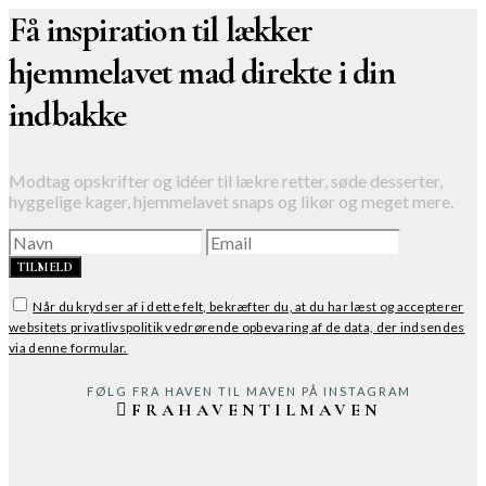
Få inspiration til lækker
hjemmelavet mad direkte i din
indbakke
Modtag opskrifter og idéer til lækre retter, søde desserter,
hyggelige kager, hjemmelavet snaps og likør og meget mere.
TILMELD
Når du krydser af i dette felt, bekræfter du, at du har læst og accepterer
websitets privatlivspolitik vedrørende opbevaring af de data, der indsendes
via denne formular.
FØLG FRA HAVEN TIL MAVEN PÅ INSTAGRAM
FRAHAVENTILMAVEN