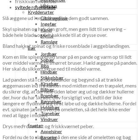
friskkværnet peber
Hibiscus
syltede rosenblade
Krydderurter
Slå æggene ud i en skål og pisk dem godt sammen.
Citronmelisse
Ingefær
Skyl spinaten og hak den groft, men gem lidt til servering –
Kanel
både hele blade og lidt hakkede til at drysse over.
Mynte
Ramsløg
Bland hakket spinat og friske rosenblade i æggeblandingen.
Bær
Jordbær
Kom en lille spiseskefuld smør på en pande og varm op til lidt
Solbær
over middel varme, til smørret bruser. Hæld æggene på panden.
Ribs
Her skal du sikkert skrue ned til middel varme.
Hindbær
Stikkelsbær
Lad panden stå i ca. 30 sekunder og begynd så at trække
Kirsebær
æggemassen ind fra kanten mod midten med en træpalet, mens
Blåbær
du sikrer dig, at der hele tiden løber æg ud og dækker hullerne
Brombær
der, hvor du har skrabt. Bliv forsigtigt ved, indtil der ikke
Rønnebær
længere er flydende æg til at løbe ud og dække hullerne. Fordel
Hyldebær
evt. spinaten jævnt oven på omeletten, så det hele ikke ender
Tranebær
med at ligge i midten.
Vindruer
Frugter
Drys med rosensalt og friskkværnet peber.
Appelsiner
Fordel nu de to slags ost på den ene side af omeletten og bag
Bananer