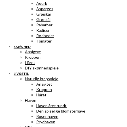
Agurk
Asparges
Græskar
Grønkål
Rabarber
Radiser
Rødbeder
Tomater
SKØNHED
Ansigtet
Kroppen
Håret
DIY skønhedspleje
LIVSSTIL
Naturlig kropspleje
Ansigtet
Kroppen
Håret
Haven
Haven året rundt
Den spiselige blomsterhave
Rosenhaven
Prydhaven