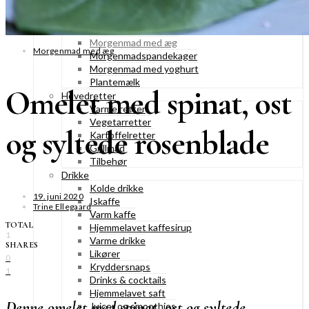
Fastelavnsboller
Morgenmad
Granola & müesli
Morgenmad med æg
Morgenmad med æg
Morgenmadspandekager
Morgenmad med yoghurt
Plantemælk
Omelet med spinat, ost
Hovedretter
Varme retter
Vegetarretter
og syltede rosenblade
Kartoffelretter
Grillmad
Tilbehør
Drikke
Kolde drikke
19. juni 2020
Iskaffe
Trine Ellegaard
Varm kaffe
TOTAL
Hjemmelavet kaffesirup
1
Varme drikke
SHARES
Likører
0
Kryddersnaps
1
Drinks & cocktails
Hjemmelavet saft
Denne omelet med spinat, ost og syltede
Juicer og smoothies