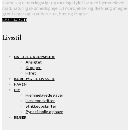
skabe sig et næringsrigt og meningsfyldt liv med hjemmelavet
mad, naturlig skønhedspleje, DIY-projekter og dyrkning af egne
grøntsager og krydderurter, bær og frugter.
LÆS FILOSOFI
Livsstil
NATURLIG KROPSPLEJE
Ansigtet
Kroppen
Håret
BÆREDYGTIG LIVSSTIL
HAVEN
DIY
Hjemmelavede gaver
Hækleopskrifter
Strikkeopskrifter
Pynt til bolig og have
REJSER