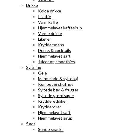
Drikke
Kolde drikke
Iskaffe
Varm kaffe
Hjemmelavet kaffesirup
Varme drikke
Likører
Kryddersnaps
Drinks & cocktails
Hjemmelavet saft
Juicer og smoothies
Syltning
Gelé
Marmelade & syltetøj
Kompot & chutney
Syltede bær & frugter
Syltede grøntsager
Kryddereddiker
Krydderolier
Hjemmelavet saft
Hjemmelavet sirup
Sødt
Sunde snacks