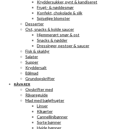
Kryddersukker, pynt & kandiseret
Frugt- & nøddesmør
Konfekt, chokolade & slik
Spiselige blomster
Desserter
Ost, snacks & kolde saucer
Hjemmerørt smør & ost
Snacks & nødder
Dressinger, pestoer & saucer
Fisk & skaldyr
Salater
Supper
Kryddersalt
Bålmad
Grundopskrifter
RÅVARER
Opskrifter med
Råvareguide
Mad med bælgfrugter
Linser
Kikærter
Cannellinibønner
Sorte bønner
Hvide bønner