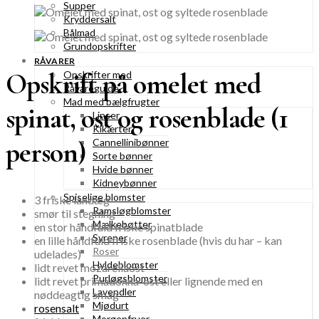
Supper
Kryddersalt
Bålmad
Grundopskrifter
RÅVARER
Opskrift på omelet med
Opskrifter med
Råvareguide
Mad med bælgfrugter
spinat, ost og rosenblade (1
Linser
Kikærter
person)
Cannellinibønner
Sorte bønner
Hvide bønner
Kidneybønner
Spiselige blomster
3 friske landæg
Ramsløgblomster
smør til stegning
Mælkebøtter
en stor håndfuld friske spinatblade
Syrener
en lille håndfuld friske rosenblade (hvis du har – kan
Roser
udelades)
Hyldeblomster
lidt revet mozarellaost
Purløgsblomster
lidt revet primadonna-ost eller lignende med en
Lavendler
nøddeagtig smag
Mjødurt
rosensalt
Morgenfruer