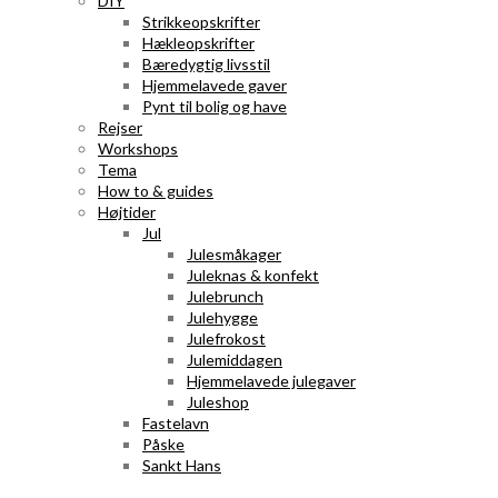
DIY
Strikkeopskrifter
Hækleopskrifter
Bæredygtig livsstil
Hjemmelavede gaver
Pynt til bolig og have
Rejser
Workshops
Tema
How to & guides
Højtider
Jul
Julesmåkager
Juleknas & konfekt
Julebrunch
Julehygge
Julefrokost
Julemiddagen
Hjemmelavede julegaver
Juleshop
Fastelavn
Påske
Sankt Hans