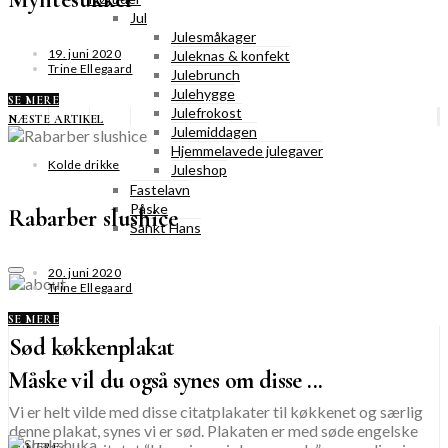
Jul
Julesmåkager
19. juni 2020
Juleknas & konfekt
Trine Ellegaard
Julebrunch
Julehygge
SE MERE
Julefrokost
NÆSTE ARTIKEL
Julemiddagen
Hjemmelavede julegaver
Kolde drikke
Juleshop
Fastelavn
Påske
Rabarber slushice
Sankt Hans
20. juni 2020
Trine Ellegaard
SE MERE
Sød køkkenplakat
Måske vil du også synes om disse ...
Vi er helt vilde med disse citatplakater til køkkenet og særlig
denne plakat, synes vi er sød. Plakaten er med søde engelske
SE MERE