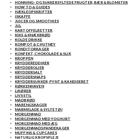
HONNING- OG SUKKERSYLTEDE FRUGTER, BÆR & BLOMSTER
HOW TO & GUIDES
HÆKLEOPSKRIFTER
ISKAFFE
JUICER OG SMOOTHIES
JUL
KARTOFFELRETTER
KIKS & KNÆKBRØD
KOLDE DRIKKE
KOMPOT & CHUTNEY
KONDITORKAGER
KONFEKT, CHOKOLADE & SLIK
KROPPEN
KRYDDEREDDIKER
KRYDDEROLIER
KRYDDERSALT
KRYDDERSNAPS
KRYDDERSUKKER, PYNT & KANDISERET
KØKKENHAVEN
LIKØRER
LIVSSTIL
MADBRØD
MARENGSKAGER
MARMELADE & SYLTETØJ
MORGENMAD
MORGENMAD MED YOGHURT
MORGENMAD MED ÆG
MORGENMADSPANDEKAGER
MUFFINS & CUPCAKES
NATURLIG KROPSPLEJE