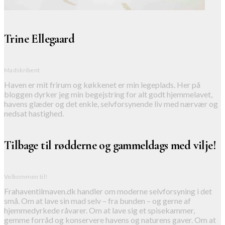
Trine Ellegaard
Madskribent
Haven er mit frirum og køkkenet er min legeplads. Her på
bloggen dyrker jeg min begejstring for alt godt hjemmelavet,
havens glæder og det enkle, selvforsynende liv med nærvær og
nedsat hastighed.
Tilbage til rødderne og gammeldags med vilje!
Velkommen til!
Frahaventilmaven.dk handler om moderne selvforsyning i det
små. Om at lave sin mad selv – fra bunden – og gerne af
hjemmedyrkede råvarer. Om at lave sig et spisekammer,
gemme forråd og konservere havens og naturens gaver. Om at