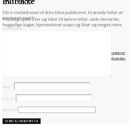
indbakke
Din e-mailadresse vil ikke blive publiceret.
Krævede felter er
markeret med
*
Modtag opskrifter og idéer til lækre retter, søde desserter,
hyggelige kager, hjemmelavet snaps og likør og meget mere.
Kommentar
*
TILMELD
Når du krydser af i dette felt, bekræfter du, at du har læst og accepterer
websitets privatlivspolitik vedrørende opbevaring af de data, der indsendes
via denne formular.
Navn
*
E-mail
*
Websted