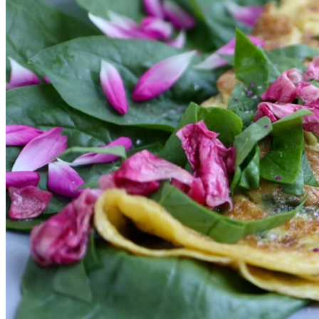
DIY skønhedspleje
Bæredygtig skønhedspleje
DIY
Keramik
Garn
Uld
OPSKRIFTER
Bagværk
Gærbrød
Boller
Madbrød
Rugbrød
Kiks & knækbrød
Kager
Æblekager
Skærekager
Søde tærter
Muffins & cupcakes
Gærkager & sammenlagte kager
Konditorkager
Marengskager
Småkager & cookies
Vafler & pandekager