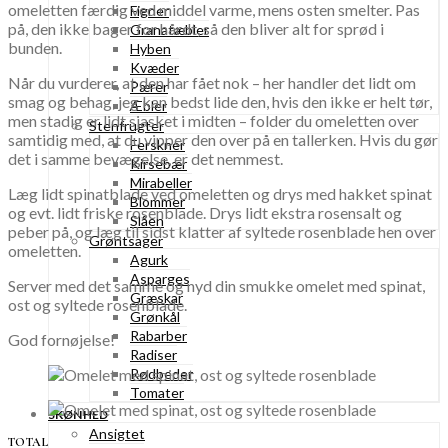
omeletten færdig ved middel varme, mens osten smelter. Pas
Figner
på, den ikke bager for hårdt, så den bliver alt for sprød i
Granatæbler
bunden.
Hyben
Kvæder
Når du vurderer, at den har fået nok – her handler det lidt om
Pærer
smag og behag, jeg kan bedst lide den, hvis den ikke er helt tør,
Æbler
men stadig er lidt sjasket i midten – folder du omeletten over
Stenfrugter
samtidig med, at du vipper den over på en tallerken. Hvis du gør
Ferskner
det i samme bevægelse, er det nemmest.
Kirsebær
Mirabeller
Læg lidt spinatblade ved omeletten og drys med hakket spinat
Blommer
og evt. lidt friske rosenblade. Drys lidt ekstra rosensalt og
Slåen
peber på, og læg til sidst klatter af syltede rosenblade hen over
Grøntsager
omeletten.
Agurk
Asparges
Server med det samme og nyd din smukke omelet med spinat,
Græskar
ost og syltede rosenblade.
Grønkål
Rabarber
God fornøjelse!
Radiser
Rødbeder
Tomater
SKØNHED
Ansigtet
TOTAL