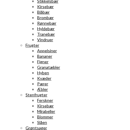
Stikkelsbær
Kirsebær
Blåbær
Brombær
Rønnebær
Hyldebær
Tranebær
Vindruer
Frugter
Appelsiner
Bananer
Figner
Granatæbler
Hyben
Kvæder
Pærer
Æbler
Stenfrugter
Ferskner
Kirsebær
Mirabeller
Blommer
Slåen
Grøntsager