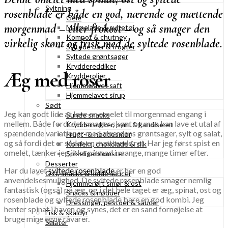
Syltning
rosenblade er både en god, nærende og mættende
Gelé
morgenmad – eller frokost – og så smager den
Marmelade & syltetøj
Kompot & chutney
virkelig skønt og frisk med de syltede rosenblade.
Syltede bær & frugter
Syltede grøntsager
Kryddereddiker
Æg med roser
Krydderolier
Hjemmelavet saft
Hjemmelavet sirup
Sødt
Jeg kan godt lide at lave en omelet til morgenmad engang i
Sunde snacks
mellem. Både fordi det smager skønt og man kan lave et utal af
Kryddersukker, pynt & kandiseret
spændende variationer med alverdens grøntsager, sylt og salat,
Frugt- & nøddesmør
og så fordi det er sådan en mættende ret. Har jeg først spist en
Konfekt, chokolade & slik
omelet, tænker jeg ikke på mad i mange, mange timer efter.
Spiselige blomster
Desserter
Har du lavet
syltede rosenblade
er her en god
Ost, snacks & kolde saucer
anvendelsesmulighed. De syltede rosenblade smager nemlig
Hjemmerørt smør & ost
fantastisk (også) på æg, og i det hele taget er æg, spinat, ost og
Snacks & nødder
rosenblade og syltede rosenblade bare en god kombi. Jeg
Dressinger, pestoer & saucer
henter spinat i haven og synes, det er en sand fornøjelse at
Fisk & skaldyr
bruge mine egne råvarer.
Salater