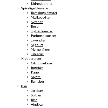
Kidneybønner
Spiselige blomster
Ramsløgblomster
Mælkebøtter
Syrener
Roser
Hyldeblomster
Purløgsblomster
Lavendler
Mjødurt
Morgenfruer
Hibiscus
Krydderurter
Citronmelisse
Ingefær
Kanel
Mynte
Ramsløg
Bær
Jordbær
Solbær
Ribs
Hindbær