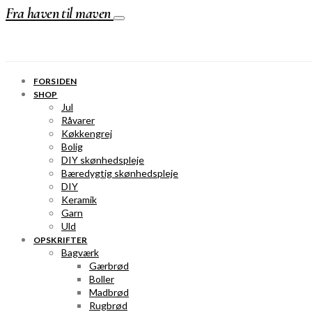
Fra haven til maven
FORSIDEN
SHOP
Jul
Råvarer
Køkkengrej
Bolig
DIY skønhedspleje
Bæredygtig skønhedspleje
DIY
Keramik
Garn
Uld
OPSKRIFTER
Bagværk
Gærbrød
Boller
Madbrød
Rugbrød