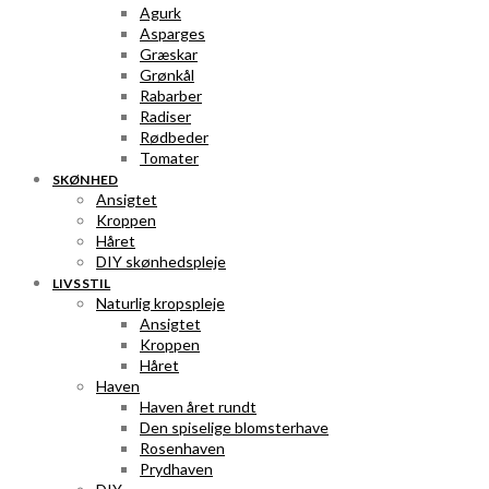
Agurk
Asparges
Græskar
Grønkål
Rabarber
Radiser
Rødbeder
Tomater
SKØNHED
Ansigtet
Kroppen
Håret
DIY skønhedspleje
LIVSSTIL
Naturlig kropspleje
Ansigtet
Kroppen
Håret
Haven
Haven året rundt
Den spiselige blomsterhave
Rosenhaven
Prydhaven