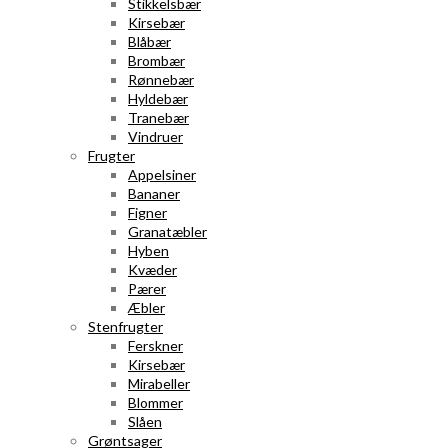
Stikkelsbær
Kirsebær
Blåbær
Brombær
Rønnebær
Hyldebær
Tranebær
Vindruer
Frugter
Appelsiner
Bananer
Figner
Granatæbler
Hyben
Kvæder
Pærer
Æbler
Stenfrugter
Ferskner
Kirsebær
Mirabeller
Blommer
Slåen
Grøntsager