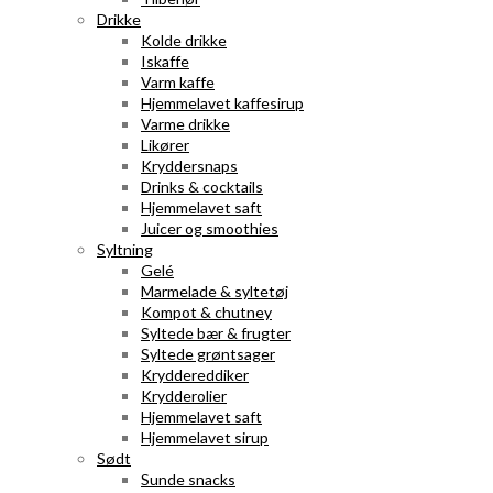
Drikke
Kolde drikke
Iskaffe
Varm kaffe
Hjemmelavet kaffesirup
Varme drikke
Likører
Kryddersnaps
Drinks & cocktails
Hjemmelavet saft
Juicer og smoothies
Syltning
Gelé
Marmelade & syltetøj
Kompot & chutney
Syltede bær & frugter
Syltede grøntsager
Kryddereddiker
Krydderolier
Hjemmelavet saft
Hjemmelavet sirup
Sødt
Sunde snacks