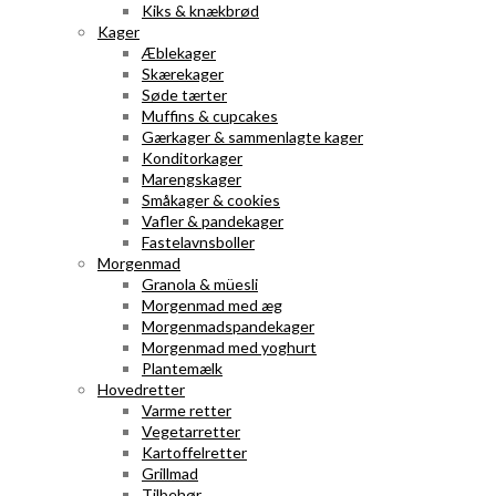
Kiks & knækbrød
Kager
Æblekager
Skærekager
Søde tærter
Muffins & cupcakes
Gærkager & sammenlagte kager
Konditorkager
Marengskager
Småkager & cookies
Vafler & pandekager
Fastelavnsboller
Morgenmad
Granola & müesli
Morgenmad med æg
Morgenmadspandekager
Morgenmad med yoghurt
Plantemælk
Hovedretter
Varme retter
Vegetarretter
Kartoffelretter
Grillmad
Tilbehør