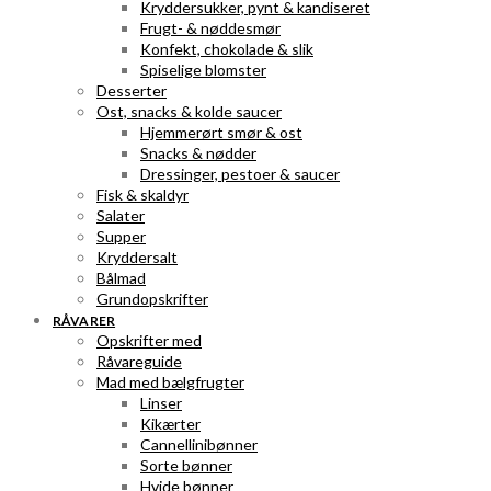
Kryddersukker, pynt & kandiseret
Frugt- & nøddesmør
Konfekt, chokolade & slik
Spiselige blomster
Desserter
Ost, snacks & kolde saucer
Hjemmerørt smør & ost
Snacks & nødder
Dressinger, pestoer & saucer
Fisk & skaldyr
Salater
Supper
Kryddersalt
Bålmad
Grundopskrifter
RÅVARER
Opskrifter med
Råvareguide
Mad med bælgfrugter
Linser
Kikærter
Cannellinibønner
Sorte bønner
Hvide bønner