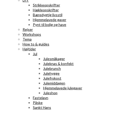
DIY
Strikkeopskrifter
Hækleopskrifter
Bæredygtig livsstil
Hjemmelavede gaver
Pynt til bolig og have
Rejser
Workshops
Tema
How to & guides
Højtider
Jul
Julesmåkager
Juleknas & konfekt
Julebrunch
Julehygge
Julefrokost
Julemiddagen
Hjemmelavede julegaver
Juleshop
Fastelavn
Påske
Sankt Hans