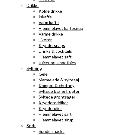
Drikke
Kolde drikke
Iskaffe
Varm kaffe
Hjemmelavet kaffesirup
Varme drikke
Likører
Kryddersnaps
Drinks & cocktails
Hjemmelavet saft
Juicer og smoothies
Syltning
Gelé
Marmelade & syltetøj
Kompot & chutney
Syltede bær & frugter
Syltede grøntsager
Kryddereddiker
Krydderolier
Hjemmelavet saft
Hjemmelavet sirup
Sødt
Sunde snacks