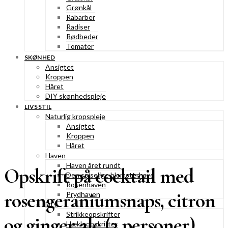
Grønkål
Rabarber
Radiser
Rødbeder
Tomater
SKØNHED
Ansigtet
Kroppen
Håret
DIY skønhedspleje
LIVSSTIL
Naturlig kropspleje
Ansigtet
Kroppen
Håret
Haven
Haven året rundt
Opskrift på cocktail med
Den spiselige blomsterhave
Rosenhaven
rosengeraniumsnaps, citron
Prydhaven
DIY
Strikkeopskrifter
og ginger ale (2 personer)
Hækleopskrifter