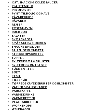
OST, SNACKS & KOLDE SAUCER
PLANTEMÆLK
PRYDHAVEN
PYNT TIL BOLIG OG HAVE
RÅVAREGUIDE
RÅVARER
REJSER
ROSENHAVEN
RUGBRØD
SALATER
SKÆREKAGER
SMÅKAGER & COOKIES
SNACKS & NØDDER
SPISELIGE BLOMSTER
STRIKKEOPSKRIFTER
SUPPER
SYLTEDE BÆR & FRUGTER
SYLTEDE GRØNTSAGER
SØDE TÆRTER
SØDT
TEMA
TILBEHØR
TØRREDE KRYDDERURTER OG BLOMSTER
VAFLER & PANDEKAGER
VARM KAFFE
VARME DRIKKE
VARME RETTER
VEGETARRETTER
WORKSHOPS
ÆBLEKAGER