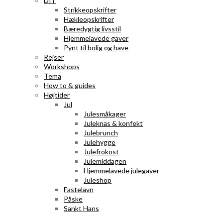
DIY
Strikkeopskrifter
Hækleopskrifter
Bæredygtig livsstil
Hjemmelavede gaver
Pynt til bolig og have
Rejser
Workshops
Tema
How to & guides
Højtider
Jul
Julesmåkager
Juleknas & konfekt
Julebrunch
Julehygge
Julefrokost
Julemiddagen
Hjemmelavede julegaver
Juleshop
Fastelavn
Påske
Sankt Hans