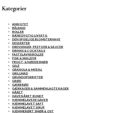
Kategorier
ANSIGTET
BÅLMAD
BOLLER
BÆREDYGTIG LIVSSTIL
DEN SPISELIGE BLOMSTERHAVE
DESSERTER
DRESSINGER, PESTOER & SAUCER
DRINKS & COCKTAILS
FASTELAVNSBOLLER
FISK & SKALDYR
FRUGT- & NØDDESMØR
GELÉ
GRANOLA & MÜESLI
GRILLMAD
GRUNDOPSKRIFTER
GRØD
GÆRBRØD
GÆRKAGER & SAMMENLAGTE KAGER
HÅRET
HAVEN ÅRET RUNDT
HJEMMELAVEDE GAVER
HJEMMELAVET SAFT
HJEMMELAVET SIRUP
HJEMMERØRT SMØR & OST