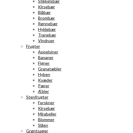
Stikkelsbær
Kirsebær
Blåbær
Brombær
Rønnebær
Hyldebær
Tranebær
Vindruer
Frugter
Appelsiner
Bananer
Figner
Granatæbler
Hyben
Kvæder
Pærer
Æbler
Stenfrugter
Ferskner
Kirsebær
Mirabeller
Blommer
Slåen
Grøntsager