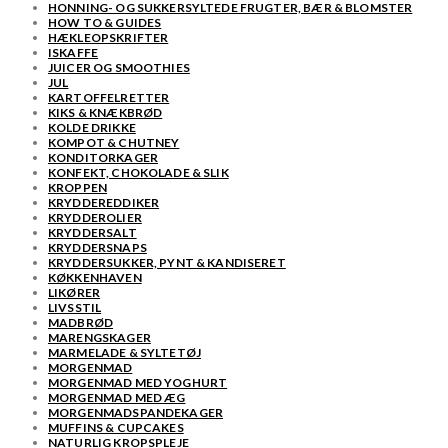
HONNING- OG SUKKERSYLTEDE FRUGTER, BÆR & BLOMSTER
HOW TO & GUIDES
HÆKLEOPSKRIFTER
ISKAFFE
JUICER OG SMOOTHIES
JUL
KARTOFFELRETTER
KIKS & KNÆKBRØD
KOLDE DRIKKE
KOMPOT & CHUTNEY
KONDITORKAGER
KONFEKT, CHOKOLADE & SLIK
KROPPEN
KRYDDEREDDIKER
KRYDDEROLIER
KRYDDERSALT
KRYDDERSNAPS
KRYDDERSUKKER, PYNT & KANDISERET
KØKKENHAVEN
LIKØRER
LIVSSTIL
MADBRØD
MARENGSKAGER
MARMELADE & SYLTETØJ
MORGENMAD
MORGENMAD MED YOGHURT
MORGENMAD MED ÆG
MORGENMADSPANDEKAGER
MUFFINS & CUPCAKES
NATURLIG KROPSPLEJE