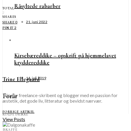
Råsyltede rabarber
TOTAL
2
SHARES
21. juni 2022
0
SHARE
2
PIN IT
Kirsebæreddike – opskrift på hjemmelavet
kryddereddike
Trine Ellegaard
14. juli 2019
Forår
Trine er freelance-skribent og blogger med en passion for
æstetik, det gode liv, litteratur og bevidst nærvær.
FORRIGE ARTIKEL
KOLDE DRIKKE
View Posts
ISKAFFE