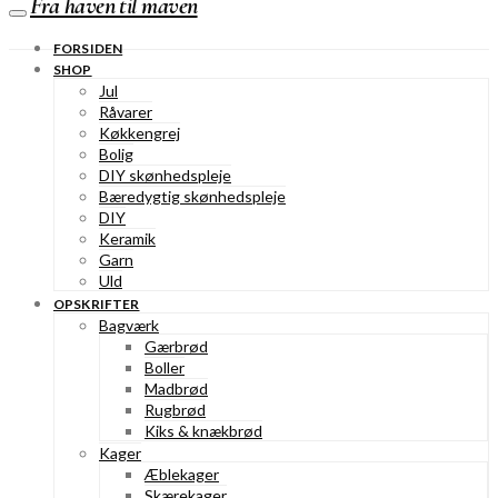
Fra haven til maven
FORSIDEN
SHOP
Jul
Råvarer
Køkkengrej
Bolig
DIY skønhedspleje
Bæredygtig skønhedspleje
DIY
Keramik
Garn
Uld
OPSKRIFTER
Bagværk
Gærbrød
Boller
Madbrød
Rugbrød
Kiks & knækbrød
Kager
Æblekager
Skærekager