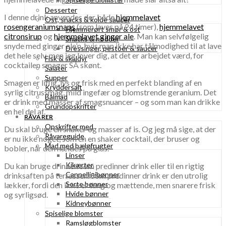
Desserter
I denne drink anvendes der både
hjemmelavet
Ost, snacks & kolde saucer
rosengeraniumsnaps
(som laves på 24 timer),
hjemmelavet
Hjemmerørt smør & ost
citronsirup
og
hjemmelavet ginger ale
. Man kan selvfølgelig
Snacks & nødder
snyde med ginger ale’n, hvis man ikke har tålmodighed til at lave
Dressinger, pestoer & saucer
det hele selv, men jeg lover dig, at det er arbejdet værd, for
Fisk & skaldyr
cocktailen smager SÅ skønt.
Salater
Supper
Smagen er liflig, lys og frisk med en perfekt blanding af en
Kryddersalt
syrlig citrussmag, mild ingefær og blomstrende geranium. Det
Bålmad
er drink med masser af smagsnuancer – og som man kan drikke
Grundopskrifter
en hel del af.
RÅVARER
Opskrifter med
Du skal bruge en shaker og masser af is. Og jeg må sige, at der
Råvareguide
er nu ikke noget, som en en shaker cocktail, der bruser og
Mad med bælgfrugter
bobler, når den hældes på glas.
Linser
Kikærter
Du kan bruge drinken som predinner drink eller til en rigtig
Cannellinibønner
drinksaften på terrassen. Som predinner drink er den utrolig
Sorte bønner
lækker, fordi den ikke er tung og mættende, men snarere frisk
Hvide bønner
og syrligsød.
Kidneybønner
Spiselige blomster
Ramsløgblomster