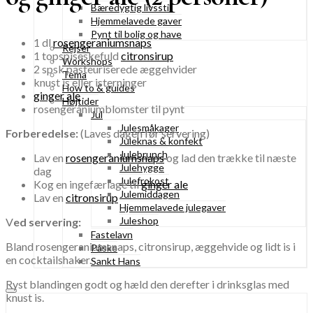
Bæredygtig livsstil
Hjemmelavede gaver
Pynt til bolig og have
1 dl
rosengeraniumsnaps
Rejser
1 topspiseskefuld
citronsirup
Workshops
2 spsk pasteuriserede æggehvider
Tema
knust is eller isterninger
How to & guides
ginger ale
Højtider
rosengeraniumblomster til pynt
Jul
Julesmåkager
Forberedelse:
(Laves dagen før servering)
Juleknas & konfekt
Julebrunch
Lav en
rosengeraniumsnaps
og lad den trække til næste
Julehygge
dag
Julefrokost
Kog en ingefærlage til
ginger ale
Julemiddagen
Lav en
citronsirup
Hjemmelavede julegaver
Juleshop
V
ed servering:
Fastelavn
Bland rosengeraniumsnaps, citronsirup, æggehvide og lidt is i
Påske
en cocktailshaker.
Sankt Hans
Ryst blandingen godt og hæld den derefter i drinksglas med
knust is.