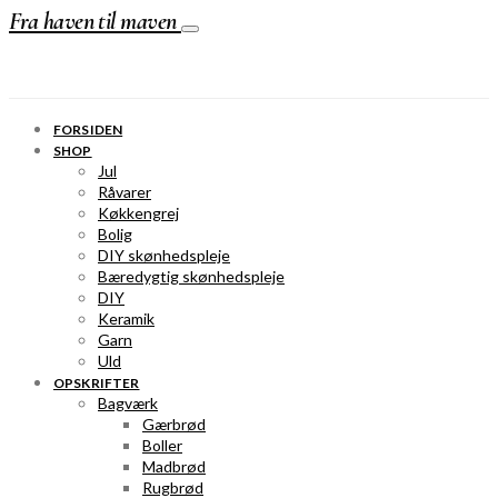
Fra haven til maven
FORSIDEN
SHOP
Jul
Råvarer
Køkkengrej
Bolig
DIY skønhedspleje
Bæredygtig skønhedspleje
DIY
Keramik
Garn
Uld
OPSKRIFTER
Bagværk
Gærbrød
Boller
Madbrød
Rugbrød