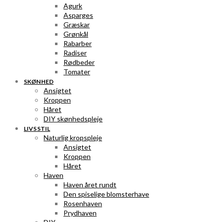
Agurk
Asparges
Græskar
Grønkål
Rabarber
Radiser
Rødbeder
Tomater
SKØNHED
Ansigtet
Kroppen
Håret
DIY skønhedspleje
LIVSSTIL
Naturlig kropspleje
Ansigtet
Kroppen
Håret
Haven
Haven året rundt
Den spiselige blomsterhave
Rosenhaven
Prydhaven