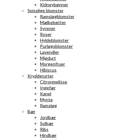
Kidneybønner
Spiselige blomster
Ramsløgblomster
Mælkebøtter
Syrener
Roser
Hyldeblomster
Purløgsblomster
Lavendler
Mjødurt
Morgenfruer
Hibiscus
Krydderurter
Citronmelisse
Ingefær
Kanel
Mynte
Ramsløg
Bær
Jordbær
Solbær
Ribs
Hindbær