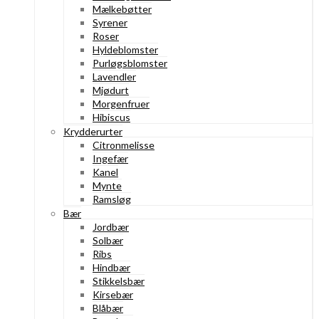
Mælkebøtter
Syrener
Roser
Hyldeblomster
Purløgsblomster
Lavendler
Mjødurt
Morgenfruer
Hibiscus
Krydderurter
Citronmelisse
Ingefær
Kanel
Mynte
Ramsløg
Bær
Jordbær
Solbær
Ribs
Hindbær
Stikkelsbær
Kirsebær
Blåbær