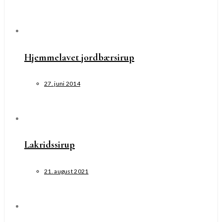
Hjemmelavet jordbærsirup
27. juni 2014
Lakridssirup
21. august 2021