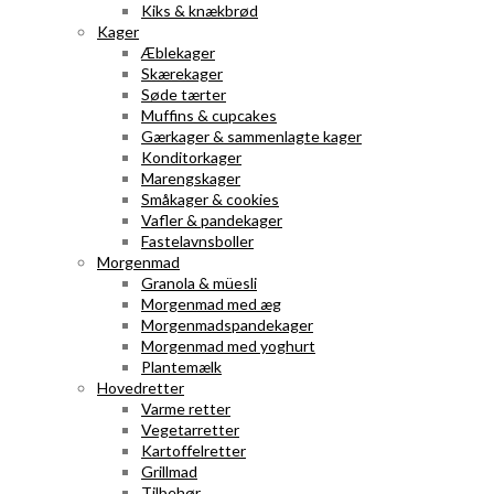
Kiks & knækbrød
Kager
Æblekager
Skærekager
Søde tærter
Muffins & cupcakes
Gærkager & sammenlagte kager
Konditorkager
Marengskager
Småkager & cookies
Vafler & pandekager
Fastelavnsboller
Morgenmad
Granola & müesli
Morgenmad med æg
Morgenmadspandekager
Morgenmad med yoghurt
Plantemælk
Hovedretter
Varme retter
Vegetarretter
Kartoffelretter
Grillmad
Tilbehør