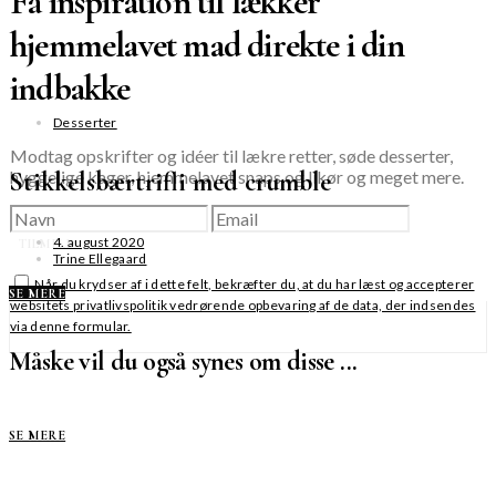
Få inspiration til lækker
hjemmelavet mad direkte i din
indbakke
Desserter
Modtag opskrifter og idéer til lækre retter, søde desserter,
hyggelige kager, hjemmelavet snaps og likør og meget mere.
Stikkelsbærtrifli med crumble
4. august 2020
TILMELD
Trine Ellegaard
Når du krydser af i dette felt, bekræfter du, at du har læst og accepterer
SE MERE
websitets privatlivspolitik vedrørende opbevaring af de data, der indsendes
via denne formular.
Måske vil du også synes om disse ...
SE MERE