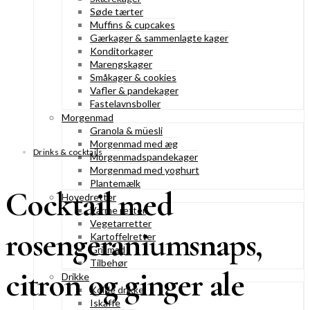
Søde tærter
Muffins & cupcakes
Gærkager & sammenlagte kager
Konditorkager
Marengskager
Småkager & cookies
Vafler & pandekager
Fastelavnsboller
Morgenmad
Granola & müesli
Morgenmad med æg
Drinks & cocktails
Morgenmadspandekager
Morgenmad med yoghurt
Plantemælk
Cocktail med
Hovedretter
Varme retter
Vegetarretter
rosengeraniumsnaps,
Kartoffelretter
Grillmad
Tilbehør
citron og ginger ale
Drikke
Kolde drikke
Iskaffe