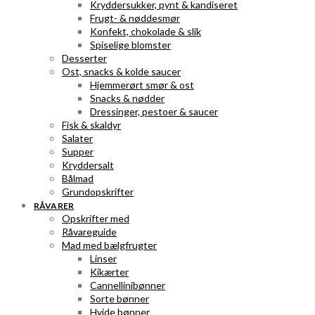
Kryddersukker, pynt & kandiseret
Frugt- & nøddesmør
Konfekt, chokolade & slik
Spiselige blomster
Desserter
Ost, snacks & kolde saucer
Hjemmerørt smør & ost
Snacks & nødder
Dressinger, pestoer & saucer
Fisk & skaldyr
Salater
Supper
Kryddersalt
Bålmad
Grundopskrifter
RÅVARER
Opskrifter med
Råvareguide
Mad med bælgfrugter
Linser
Kikærter
Cannellinibønner
Sorte bønner
Hvide bønner