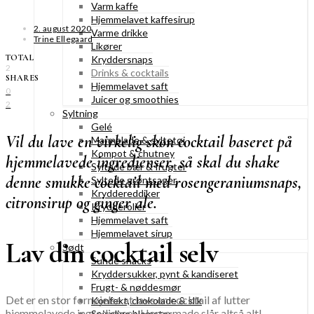
Varm kaffe
Hjemmelavet kaffesirup
2. august 2020
Varme drikke
Trine Ellegaard
Likører
TOTAL
Kryddersnaps
2
Drinks & cocktails
SHARES
Hjemmelavet saft
0
Juicer og smoothies
2
Syltning
Gelé
Vil du lave en virkelig skøn cocktail baseret på
Marmelade & syltetøj
Kompot & chutney
hjemmelavede ingredienser, så skal du shake
Syltede bær & frugter
denne smukke cocktail med rosengeraniumsnaps,
Syltede grøntsager
Kryddereddiker
citronsirup og ginger ale.
Krydderolier
Hjemmelavet saft
Hjemmelavet sirup
Lav din cocktail selv
Sødt
Sunde snacks
Kryddersukker, pynt & kandiseret
Frugt- & nøddesmør
Det er en stor fornøjelse at lave en cocktail af lutter
Konfekt, chokolade & slik
hjemmelavede ingredienser. Home made slår altså alt!
Spiselige blomster