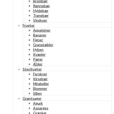
Brombær
Rønnebær
Hyldebær
Tranebær
Vindruer
Frugter
Appelsiner
Bananer
Figner
Granatæbler
Hyben
Kvæder
Pærer
Æbler
Stenfrugter
Ferskner
Kirsebær
Mirabeller
Blommer
Slåen
Grøntsager
Agurk
Asparges
Græskar