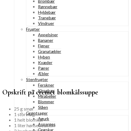
Brombær
Rønnebær
Hyldebær
Tranebær
Vindruer
Frugter
Appelsiner
Bananer
Figner
Granatæbler
Hyben
Kvæder
Pærer
Æbler
Stenfrugter
Ferskner
Opskrift på cremet blomkålssuppe
Kirsebær
Mirabeller
Blommer
Slåen
25 g smør
Grøntsager
1 stort løg
Agurk
1 helt blomkål
Asparges
1 liter hønsebouillon
Græskar
2 laurbærblade