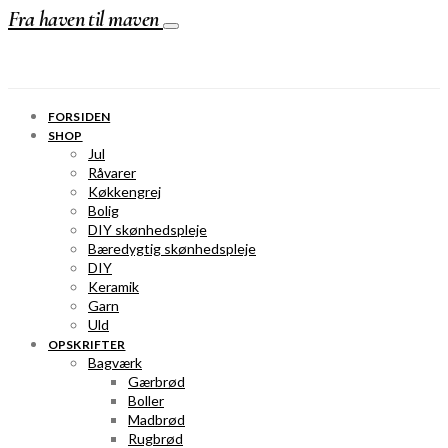
Fra haven til maven
FORSIDEN
SHOP
Jul
Råvarer
Køkkengrej
Bolig
DIY skønhedspleje
Bæredygtig skønhedspleje
DIY
Keramik
Garn
Uld
OPSKRIFTER
Bagværk
Gærbrød
Boller
Madbrød
Rugbrød