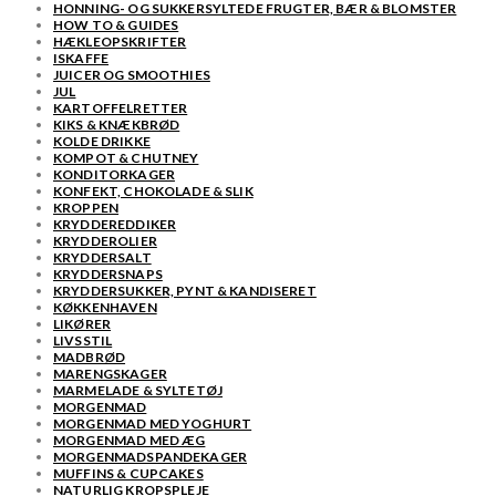
HONNING- OG SUKKERSYLTEDE FRUGTER, BÆR & BLOMSTER
HOW TO & GUIDES
HÆKLEOPSKRIFTER
ISKAFFE
JUICER OG SMOOTHIES
JUL
KARTOFFELRETTER
KIKS & KNÆKBRØD
KOLDE DRIKKE
KOMPOT & CHUTNEY
KONDITORKAGER
KONFEKT, CHOKOLADE & SLIK
KROPPEN
KRYDDEREDDIKER
KRYDDEROLIER
KRYDDERSALT
KRYDDERSNAPS
KRYDDERSUKKER, PYNT & KANDISERET
KØKKENHAVEN
LIKØRER
LIVSSTIL
MADBRØD
MARENGSKAGER
MARMELADE & SYLTETØJ
MORGENMAD
MORGENMAD MED YOGHURT
MORGENMAD MED ÆG
MORGENMADSPANDEKAGER
MUFFINS & CUPCAKES
NATURLIG KROPSPLEJE