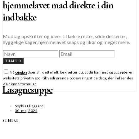
hjemmelavet mad direkte i din
indbakke
Modtag opskrifter og idéer til lækre retter, søde desserter,
hyggelige kager, hjemmelavet snaps og likør og meget mere.
TILMELD
Når du krydser af i dette felt, bekræfter du, at du har læst og accepterer
Supper
websitets privatlivspolitik vedrørende opbevaring af de data, der indsendes
via denne formular.
Lasagnesuppe
Sophia Ellegaard
30. maj 2024
SE MERE