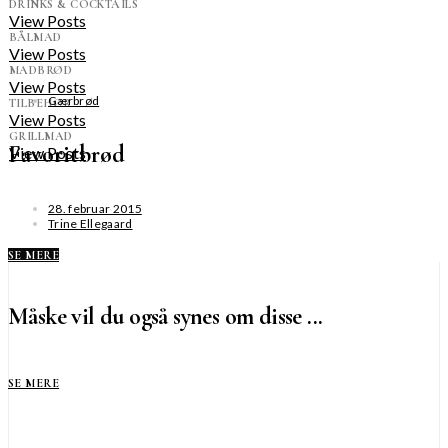
DRINKS & COCKTAILS
View Posts
BÅLMAD
View Posts
MADBRØD
View Posts
Gærbrød
TILBEHØR
View Posts
GRILLMAD
Favoritbrød
View Posts
28. februar 2015
Trine Ellegaard
SE MERE
Måske vil du også synes om disse ...
SE MERE