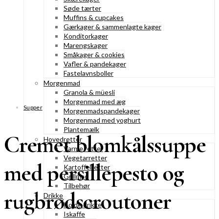
Søde tærter
Muffins & cupcakes
Gærkager & sammenlagte kager
Konditorkager
Marengskager
Småkager & cookies
Vafler & pandekager
Fastelavnsboller
Morgenmad
Granola & müesli
Morgenmad med æg
Supper
Morgenmadspandekager
Morgenmad med yoghurt
Plantemælk
Cremet blomkålssuppe
Hovedretter
Varme retter
Vegetarretter
med persillepesto og
Kartoffelretter
Grillmad
Tilbehør
rugbrødscroutoner
Drikke
Kolde drikke
Iskaffe