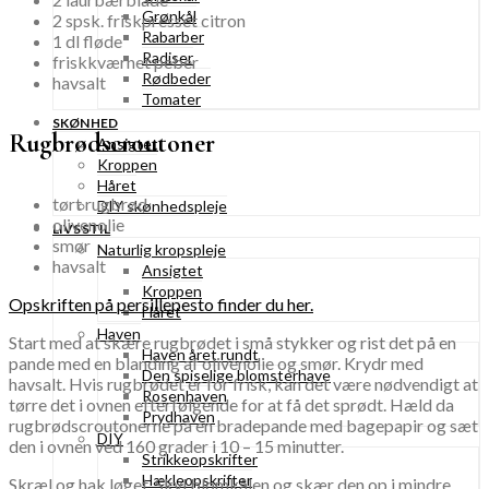
Grønkål
2 spsk. friskpresset citron
Rabarber
1 dl fløde
Radiser
friskkværnet peber
Rødbeder
havsalt
Tomater
SKØNHED
Rugbrødscroutoner
Ansigtet
Kroppen
Håret
tørt rugbrød
DIY skønhedspleje
olivenolie
LIVSSTIL
smør
Naturlig kropspleje
havsalt
Ansigtet
Kroppen
Opskriften på persillepesto finder du her.
Håret
Haven
Start med at skære rugbrødet i små stykker og rist det på en
Haven året rundt
pande med en blanding af olivenolie og smør. Krydr med
Den spiselige blomsterhave
havsalt. Hvis rugbrødet er for frisk, kan det være nødvendigt at
Rosenhaven
tørre det i ovnen efterfølgende for at få det sprødt. Hæld da
Prydhaven
rugbrødscroutonerne på en bradepande med bagepapir og sæt
DIY
den i ovnen ved 160 grader i 10 – 15 minutter.
Strikkeopskrifter
Hækleopskrifter
Skræl og hak løget. Skyl blomkålen og skær den op i mindre