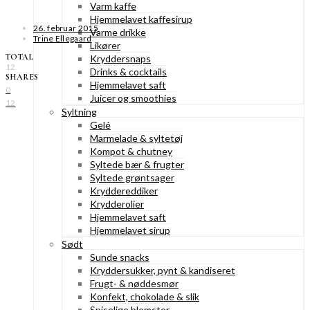
Varm kaffe
Hjemmelavet kaffesirup
26. februar 2015
Varme drikke
Trine Ellegaard
Likører
TOTAL
Kryddersnaps
12
Drinks & cocktails
SHARES
Hjemmelavet saft
0
Juicer og smoothies
12
Syltning
Gelé
Marmelade & syltetøj
Kompot & chutney
Syltede bær & frugter
Syltede grøntsager
Kryddereddiker
Krydderolier
Hjemmelavet saft
Hjemmelavet sirup
Sødt
Sunde snacks
Kryddersukker, pynt & kandiseret
Frugt- & nøddesmør
Konfekt, chokolade & slik
Spiselige blomster