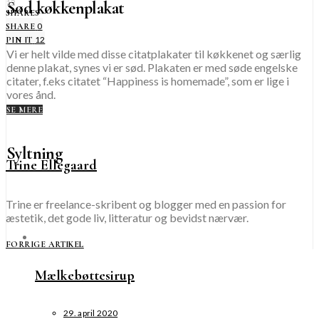
12
Sød køkkenplakat
SHARES
0
SHARE
12
PIN IT
Vi er helt vilde med disse citatplakater til køkkenet og særlig
denne plakat, synes vi er sød. Plakaten er med søde engelske
citater, f.eks citatet “Happiness is homemade”, som er lige i
vores ånd.
SE MERE
Syltning
Trine Ellegaard
Trine er freelance-skribent og blogger med en passion for
æstetik, det gode liv, litteratur og bevidst nærvær.
FORRIGE ARTIKEL
Mælkebøttesirup
29. april 2020