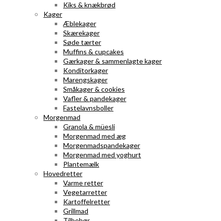
Kiks & knækbrød
Kager
Æblekager
Skærekager
Søde tærter
Muffins & cupcakes
Gærkager & sammenlagte kager
Konditorkager
Marengskager
Småkager & cookies
Vafler & pandekager
Fastelavnsboller
Morgenmad
Granola & müesli
Morgenmad med æg
Morgenmadspandekager
Morgenmad med yoghurt
Plantemælk
Hovedretter
Varme retter
Vegetarretter
Kartoffelretter
Grillmad
Tilbehør