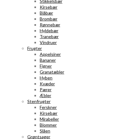
Stikkelsbær
Kirsebær
Blåbær
Brombær
Rønnebær
Hyldebær
Tranebær
Vindruer
Frugter
Appelsiner
Bananer
Figner
Granatæbler
Hyben
Kvæder
Pærer
Æbler
Stenfrugter
Ferskner
Kirsebær
Mirabeller
Blommer
Slåen
Grøntsager