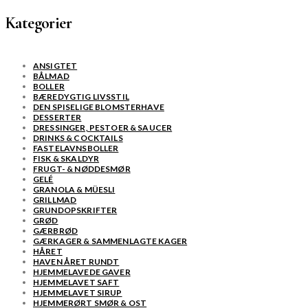
Kategorier
ANSIGTET
BÅLMAD
BOLLER
BÆREDYGTIG LIVSSTIL
DEN SPISELIGE BLOMSTERHAVE
DESSERTER
DRESSINGER, PESTOER & SAUCER
DRINKS & COCKTAILS
FASTELAVNSBOLLER
FISK & SKALDYR
FRUGT- & NØDDESMØR
GELÉ
GRANOLA & MÜESLI
GRILLMAD
GRUNDOPSKRIFTER
GRØD
GÆRBRØD
GÆRKAGER & SAMMENLAGTE KAGER
HÅRET
HAVEN ÅRET RUNDT
HJEMMELAVEDE GAVER
HJEMMELAVET SAFT
HJEMMELAVET SIRUP
HJEMMERØRT SMØR & OST