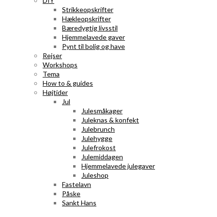
DIY
Strikkeopskrifter
Hækleopskrifter
Bæredygtig livsstil
Hjemmelavede gaver
Pynt til bolig og have
Rejser
Workshops
Tema
How to & guides
Højtider
Jul
Julesmåkager
Juleknas & konfekt
Julebrunch
Julehygge
Julefrokost
Julemiddagen
Hjemmelavede julegaver
Juleshop
Fastelavn
Påske
Sankt Hans