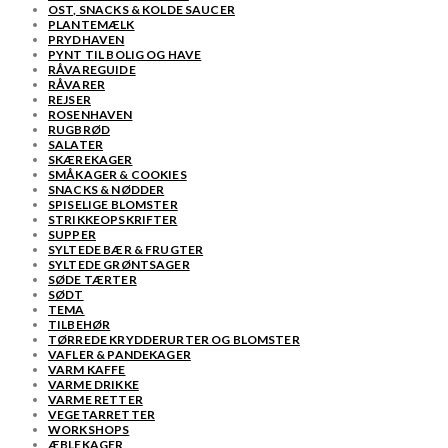
OST, SNACKS & KOLDE SAUCER
PLANTEMÆLK
PRYDHAVEN
PYNT TIL BOLIG OG HAVE
RÅVAREGUIDE
RÅVARER
REJSER
ROSENHAVEN
RUGBRØD
SALATER
SKÆREKAGER
SMÅKAGER & COOKIES
SNACKS & NØDDER
SPISELIGE BLOMSTER
STRIKKEOPSKRIFTER
SUPPER
SYLTEDE BÆR & FRUGTER
SYLTEDE GRØNTSAGER
SØDE TÆRTER
SØDT
TEMA
TILBEHØR
TØRREDE KRYDDERURTER OG BLOMSTER
VAFLER & PANDEKAGER
VARM KAFFE
VARME DRIKKE
VARME RETTER
VEGETARRETTER
WORKSHOPS
ÆBLEKAGER