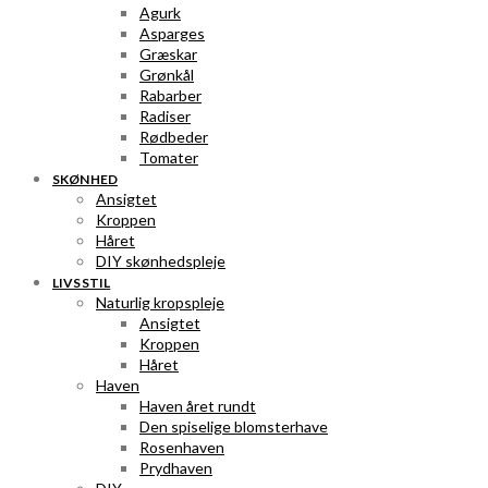
Agurk
Asparges
Græskar
Grønkål
Rabarber
Radiser
Rødbeder
Tomater
SKØNHED
Ansigtet
Kroppen
Håret
DIY skønhedspleje
LIVSSTIL
Naturlig kropspleje
Ansigtet
Kroppen
Håret
Haven
Haven året rundt
Den spiselige blomsterhave
Rosenhaven
Prydhaven