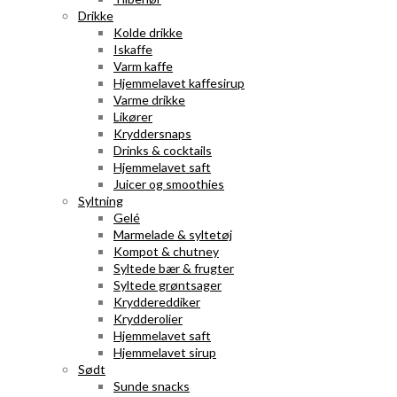
Drikke
Kolde drikke
Iskaffe
Varm kaffe
Hjemmelavet kaffesirup
Varme drikke
Likører
Kryddersnaps
Drinks & cocktails
Hjemmelavet saft
Juicer og smoothies
Syltning
Gelé
Marmelade & syltetøj
Kompot & chutney
Syltede bær & frugter
Syltede grøntsager
Kryddereddiker
Krydderolier
Hjemmelavet saft
Hjemmelavet sirup
Sødt
Sunde snacks