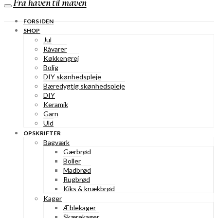
Fra haven til maven
FORSIDEN
SHOP
Jul
Råvarer
Køkkengrej
Bolig
DIY skønhedspleje
Bæredygtig skønhedspleje
DIY
Keramik
Garn
Uld
OPSKRIFTER
Bagværk
Gærbrød
Boller
Madbrød
Rugbrød
Kiks & knækbrød
Kager
Æblekager
Skærekager