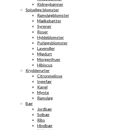
Kidneybønner
Spiselige blomster
Ramsløgblomster
Mælkebøtter
Syrener
Roser
Hyldeblomster
Purløgsblomster
Lavendler
Mjødurt
Morgenfruer
Hibiscus
Krydderurter
Citronmelisse
Ingefær
Kanel
Mynte
Ramsløg
Bær
Jordbær
Solbær
Ribs
Hindbær