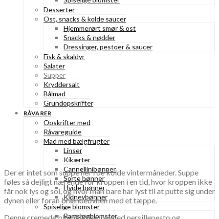
Desserter
Ost, snacks & kolde saucer
Hjemmerørt smør & ost
Snacks & nødder
Dressinger, pestoer & saucer
Fisk & skaldyr
Salater
Supper
Kryddersalt
Bålmad
Grundopskrifter
RÅVARER
Opskrifter med
Råvareguide
Mad med bælgfrugter
Linser
Kikærter
Cannellinibønner
Der er intet som suppe her i de kolde vintermåneder. Suppe
Sorte bønner
føles så dejligt nærende for kroppen i en tid, hvor kroppen ikke
Hvide bønner
får nok lys og sol, og hvor man bare har lyst til at putte sig under
Kidneybønner
dynen eller foran brændeovnen med et tæppe.
Spiselige blomster
Ramsløgblomster
Denne cremede blomkålssuppe med persillepesto og