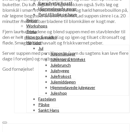
Bæredygtig livsstil
buketter. Du kan sagtens bruge stokken også. Svits løg og
Hjemmelavede gaver
blomkål i smørret ved middel varme og hæld hønsebouillon på,
Pynt til bolig og have
når løgene begynder at blive blanke. Lad suppen simre i ca. 20
Rejser
minutter med laurbærbladene til blomkålen er kogt mør.
Workshops
Fjern laurbærbladene og blend suppen med en stavblender til
Tema
den er helt glat og cremet. Kog op igen og tilsæt citronsaft og
How to & guides
fløde. Smag til med havsalt og friskkværnet peber.
Højtider
Jul
Server suppen med persillepesto (som du sagtens kan lave flere
Julesmåkager
dage i forvejen) og rugbrødscroutoner.
Juleknas & konfekt
Julebrunch
God fornøjelse!
Julehygge
Julefrokost
Julemiddagen
Hjemmelavede julegaver
Juleshop
Fastelavn
Påske
Sankt Hans