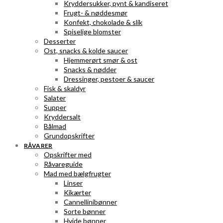
Kryddersukker, pynt & kandiseret
Frugt- & nøddesmør
Konfekt, chokolade & slik
Spiselige blomster
Desserter
Ost, snacks & kolde saucer
Hjemmerørt smør & ost
Snacks & nødder
Dressinger, pestoer & saucer
Fisk & skaldyr
Salater
Supper
Kryddersalt
Bålmad
Grundopskrifter
RÅVARER
Opskrifter med
Råvareguide
Mad med bælgfrugter
Linser
Kikærter
Cannellinibønner
Sorte bønner
Hvide bønner