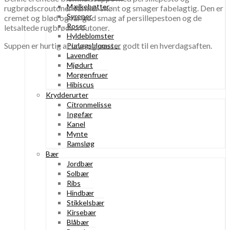
Mælkebøtter
rugbrødscroutoner varmer skønt og smager fabelagtig. Den er
Syrener
cremet og blød og får god smag af persillepestoen og de
Roser
letsaltede rugbrødscroutoner.
Hyldeblomster
Suppen er hurtig at lave og passer godt til en hverdagsaften.
Purløgsblomster
Lavendler
Mjødurt
Morgenfruer
Hibiscus
Krydderurter
Citronmelisse
Ingefær
Kanel
Mynte
Ramsløg
Bær
Jordbær
Solbær
Ribs
Hindbær
Stikkelsbær
Kirsebær
Blåbær