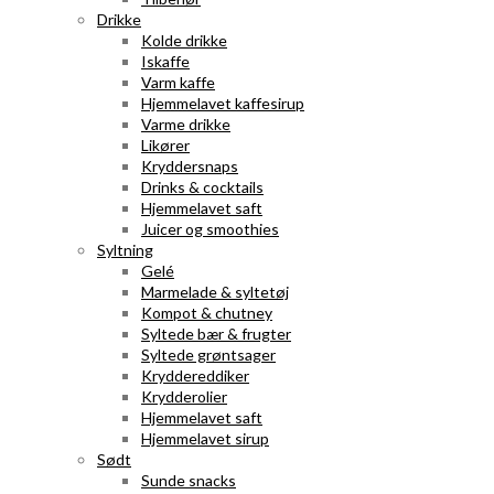
Drikke
Kolde drikke
Iskaffe
Varm kaffe
Hjemmelavet kaffesirup
Varme drikke
Likører
Kryddersnaps
Drinks & cocktails
Hjemmelavet saft
Juicer og smoothies
Syltning
Gelé
Marmelade & syltetøj
Kompot & chutney
Syltede bær & frugter
Syltede grøntsager
Kryddereddiker
Krydderolier
Hjemmelavet saft
Hjemmelavet sirup
Sødt
Sunde snacks