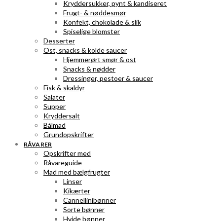
Kryddersukker, pynt & kandiseret
Frugt- & nøddesmør
Konfekt, chokolade & slik
Spiselige blomster
Desserter
Ost, snacks & kolde saucer
Hjemmerørt smør & ost
Snacks & nødder
Dressinger, pestoer & saucer
Fisk & skaldyr
Salater
Supper
Kryddersalt
Bålmad
Grundopskrifter
RÅVARER
Opskrifter med
Råvareguide
Mad med bælgfrugter
Linser
Kikærter
Cannellinibønner
Sorte bønner
Hvide bønner