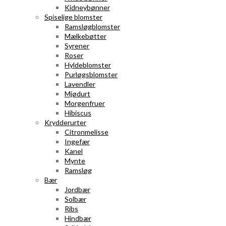
Kidneybønner
Spiselige blomster
Ramsløgblomster
Mælkebøtter
Syrener
Roser
Hyldeblomster
Purløgsblomster
Lavendler
Mjødurt
Morgenfruer
Hibiscus
Krydderurter
Citronmelisse
Ingefær
Kanel
Mynte
Ramsløg
Bær
Jordbær
Solbær
Ribs
Hindbær