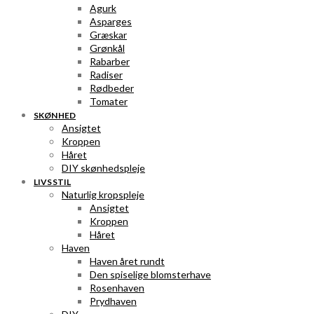
Agurk
Asparges
Græskar
Grønkål
Rabarber
Radiser
Rødbeder
Tomater
SKØNHED
Ansigtet
Kroppen
Håret
DIY skønhedspleje
LIVSSTIL
Naturlig kropspleje
Ansigtet
Kroppen
Håret
Haven
Haven året rundt
Den spiselige blomsterhave
Rosenhaven
Prydhaven