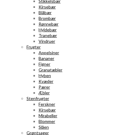
Stikkelsbær
Kirsebær
Blåbær
Brombær
Rønnebær
Hyldebær
Tranebær
Vindruer
Frugter
Appelsiner
Bananer
Figner
Granatæbler
Hyben
Kvæder
Pærer
Æbler
Stenfrugter
Ferskner
Kirsebær
Mirabeller
Blommer
Slåen
Grøntsager