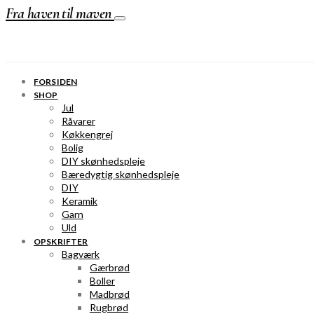
Fra haven til maven
FORSIDEN
SHOP
Jul
Råvarer
Køkkengrej
Bolig
DIY skønhedspleje
Bæredygtig skønhedspleje
DIY
Keramik
Garn
Uld
OPSKRIFTER
Bagværk
Gærbrød
Boller
Madbrød
Rugbrød