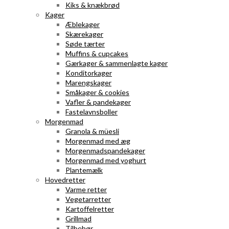
Kiks & knækbrød
Kager
Æblekager
Skærekager
Søde tærter
Muffins & cupcakes
Gærkager & sammenlagte kager
Konditorkager
Marengskager
Småkager & cookies
Vafler & pandekager
Fastelavnsboller
Morgenmad
Granola & müesli
Morgenmad med æg
Morgenmadspandekager
Morgenmad med yoghurt
Plantemælk
Hovedretter
Varme retter
Vegetarretter
Kartoffelretter
Grillmad
Tilbehør