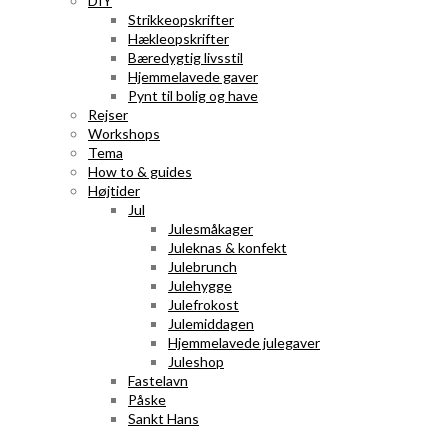
DIY
Strikkeopskrifter
Hækleopskrifter
Bæredygtig livsstil
Hjemmelavede gaver
Pynt til bolig og have
Rejser
Workshops
Tema
How to & guides
Højtider
Jul
Julesmåkager
Juleknas & konfekt
Julebrunch
Julehygge
Julefrokost
Julemiddagen
Hjemmelavede julegaver
Juleshop
Fastelavn
Påske
Sankt Hans