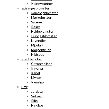
Kidneybønner
Spiselige blomster
Ramsløgblomster
Mælkebøtter
Syrener
Roser
Hyldeblomster
Purløgsblomster
Lavendler
Mjødurt
Morgenfruer
Hibiscus
Krydderurter
Citronmelisse
Ingefær
Kanel
Mynte
Ramsløg
Bær
Jordbær
Solbær
Ribs
Hindbær