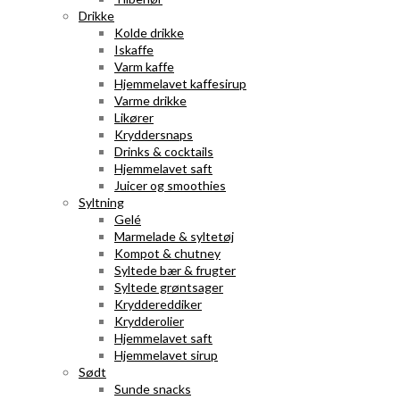
Drikke
Kolde drikke
Iskaffe
Varm kaffe
Hjemmelavet kaffesirup
Varme drikke
Likører
Kryddersnaps
Drinks & cocktails
Hjemmelavet saft
Juicer og smoothies
Syltning
Gelé
Marmelade & syltetøj
Kompot & chutney
Syltede bær & frugter
Syltede grøntsager
Kryddereddiker
Krydderolier
Hjemmelavet saft
Hjemmelavet sirup
Sødt
Sunde snacks