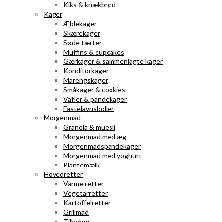
Kiks & knækbrød
Kager
Æblekager
Skærekager
Søde tærter
Muffins & cupcakes
Gærkager & sammenlagte kager
Konditorkager
Marengskager
Småkager & cookies
Vafler & pandekager
Fastelavnsboller
Morgenmad
Granola & müesli
Morgenmad med æg
Morgenmadspandekager
Morgenmad med yoghurt
Plantemælk
Hovedretter
Varme retter
Vegetarretter
Kartoffelretter
Grillmad
Tilbehør