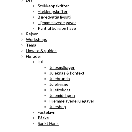
DIY
Strikkeopskrifter
Hækleopskrifter
Bæredygtig livsstil
Hjemmelavede gaver
Pynt til bolig og have
Rejser
Workshops
Tema
How to & guides
Højtider
Jul
Julesmåkager
Juleknas & konfekt
Julebrunch
Julehygge
Julefrokost
Julemiddagen
Hjemmelavede julegaver
Juleshop
Fastelavn
Påske
Sankt Hans