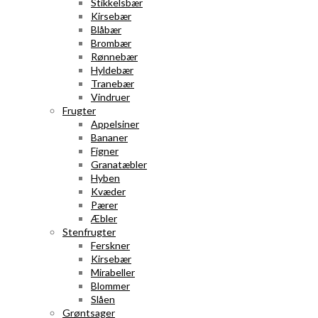
Stikkelsbær
Kirsebær
Blåbær
Brombær
Rønnebær
Hyldebær
Tranebær
Vindruer
Frugter
Appelsiner
Bananer
Figner
Granatæbler
Hyben
Kvæder
Pærer
Æbler
Stenfrugter
Ferskner
Kirsebær
Mirabeller
Blommer
Slåen
Grøntsager