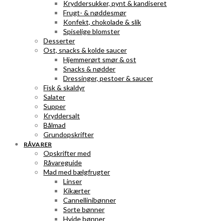
Kryddersukker, pynt & kandiseret
Frugt- & nøddesmør
Konfekt, chokolade & slik
Spiselige blomster
Desserter
Ost, snacks & kolde saucer
Hjemmerørt smør & ost
Snacks & nødder
Dressinger, pestoer & saucer
Fisk & skaldyr
Salater
Supper
Kryddersalt
Bålmad
Grundopskrifter
RÅVARER
Opskrifter med
Råvareguide
Mad med bælgfrugter
Linser
Kikærter
Cannellinibønner
Sorte bønner
Hvide bønner