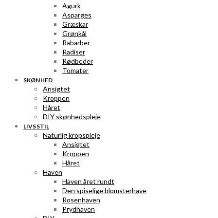
Agurk
Asparges
Græskar
Grønkål
Rabarber
Radiser
Rødbeder
Tomater
SKØNHED
Ansigtet
Kroppen
Håret
DIY skønhedspleje
LIVSSTIL
Naturlig kropspleje
Ansigtet
Kroppen
Håret
Haven
Haven året rundt
Den spiselige blomsterhave
Rosenhaven
Prydhaven