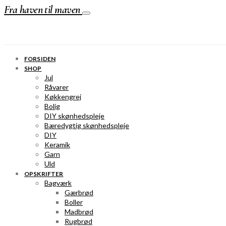
Fra haven til maven
FORSIDEN
SHOP
Jul
Råvarer
Køkkengrej
Bolig
DIY skønhedspleje
Bæredygtig skønhedspleje
DIY
Keramik
Garn
Uld
OPSKRIFTER
Bagværk
Gærbrød
Boller
Madbrød
Rugbrød