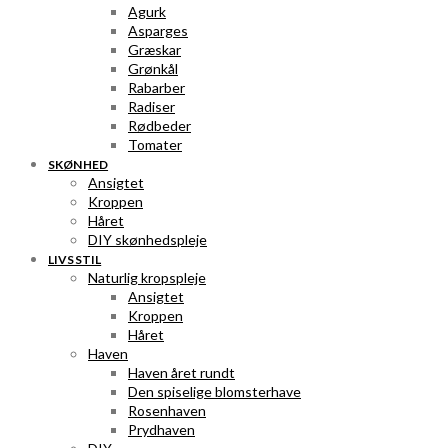
Agurk
Asparges
Græskar
Grønkål
Rabarber
Radiser
Rødbeder
Tomater
SKØNHED
Ansigtet
Kroppen
Håret
DIY skønhedspleje
LIVSSTIL
Naturlig kropspleje
Ansigtet
Kroppen
Håret
Haven
Haven året rundt
Den spiselige blomsterhave
Rosenhaven
Prydhaven