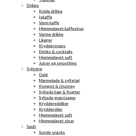
Drikke
Kolde drikke
Iskaffe
Varm kaffe
Hjemmelavet kaffesirup
Varme drikke
Likører
Kryddersnaps
Drinks & cocktails
Hjemmelavet saft
Juicer og smoothies
Syltning
Gelé
Marmelade & syltetøj
Kompot & chutney
Syltede bær & frugter
Syltede grøntsager
Kryddereddiker
Krydderolier
Hjemmelavet saft
Hjemmelavet sirup
Sødt
Sunde snacks