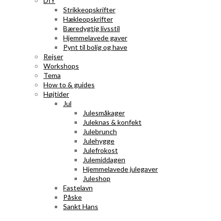
DIY
Strikkeopskrifter
Hækleopskrifter
Bæredygtig livsstil
Hjemmelavede gaver
Pynt til bolig og have
Rejser
Workshops
Tema
How to & guides
Højtider
Jul
Julesmåkager
Juleknas & konfekt
Julebrunch
Julehygge
Julefrokost
Julemiddagen
Hjemmelavede julegaver
Juleshop
Fastelavn
Påske
Sankt Hans