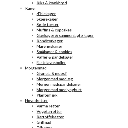
Kiks & knækbrød
Kager
Æblekager
Skærekager
Søde tærter
Muffins & cupcakes
Gærkager & sammenlagte kager
Konditorkager
Marengskager
Småkager & cookies
Vafler & pandekager
Fastelavnsboller
Morgenmad
Granola & müesli
Morgenmad med æg
Morgenmadspandekager
Morgenmad med yoghurt
Plantemælk
Hovedretter
Varme retter
Vegetarretter
Kartoffelretter
Grillmad
Tilbehør