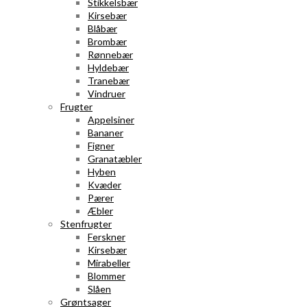
Stikkelsbær
Kirsebær
Blåbær
Brombær
Rønnebær
Hyldebær
Tranebær
Vindruer
Frugter
Appelsiner
Bananer
Figner
Granatæbler
Hyben
Kvæder
Pærer
Æbler
Stenfrugter
Ferskner
Kirsebær
Mirabeller
Blommer
Slåen
Grøntsager