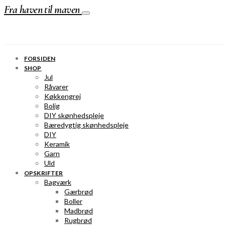
Fra haven til maven
FORSIDEN
SHOP
Jul
Råvarer
Køkkengrej
Bolig
DIY skønhedspleje
Bæredygtig skønhedspleje
DIY
Keramik
Garn
Uld
OPSKRIFTER
Bagværk
Gærbrød
Boller
Madbrød
Rugbrød