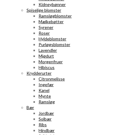
Kidneybønner
Spiselige blomster
Ramsløgblomster
Mælkebøtter
Syrener
Roser
Hyldeblomster
Purløgsblomster
Lavendler
Mjødurt
Morgenfruer
Hibiscus
Krydderurter
Citronmelisse
Ingefær
Kanel
Mynte
Ramsløg
Bær
Jordbær
Solbær
Ribs
Hindbær