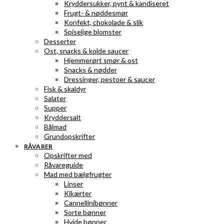
Kryddersukker, pynt & kandiseret
Frugt- & nøddesmør
Konfekt, chokolade & slik
Spiselige blomster
Desserter
Ost, snacks & kolde saucer
Hjemmerørt smør & ost
Snacks & nødder
Dressinger, pestoer & saucer
Fisk & skaldyr
Salater
Supper
Kryddersalt
Bålmad
Grundopskrifter
RÅVARER
Opskrifter med
Råvareguide
Mad med bælgfrugter
Linser
Kikærter
Cannellinibønner
Sorte bønner
Hvide bønner