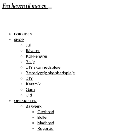
Fra haven til maven
FORSIDEN
SHOP
Jul
Råvarer
Køkkengrej
Bolig
DIY skønhedspleje
Bæredygtig skønhedspleje
DIY
Keramik
Garn
Uld
OPSKRIFTER
Bagværk
Gærbrød
Boller
Madbrød
Rugbrød