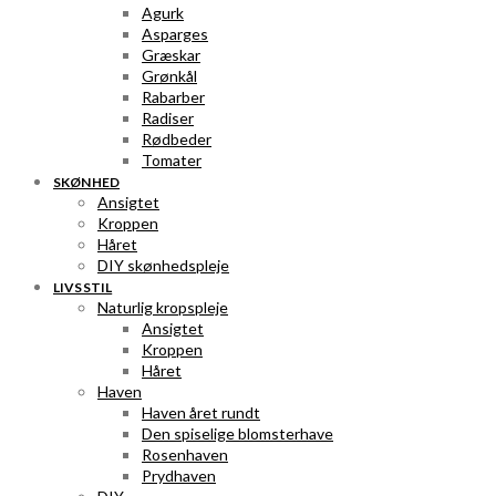
Agurk
Asparges
Græskar
Grønkål
Rabarber
Radiser
Rødbeder
Tomater
SKØNHED
Ansigtet
Kroppen
Håret
DIY skønhedspleje
LIVSSTIL
Naturlig kropspleje
Ansigtet
Kroppen
Håret
Haven
Haven året rundt
Den spiselige blomsterhave
Rosenhaven
Prydhaven