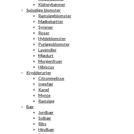
Kidneybønner
Spiselige blomster
Ramsløgblomster
Mælkebøtter
Syrener
Roser
Hyldeblomster
Purløgsblomster
Lavendler
Mjødurt
Morgenfruer
Hibiscus
Krydderurter
Citronmelisse
Ingefær
Kanel
Mynte
Ramsløg
Bær
Jordbær
Solbær
Ribs
Hindbær