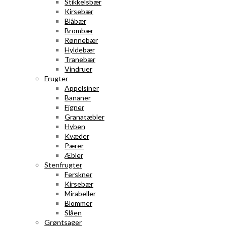
Stikkelsbær
Kirsebær
Blåbær
Brombær
Rønnebær
Hyldebær
Tranebær
Vindruer
Frugter
Appelsiner
Bananer
Figner
Granatæbler
Hyben
Kvæder
Pærer
Æbler
Stenfrugter
Ferskner
Kirsebær
Mirabeller
Blommer
Slåen
Grøntsager