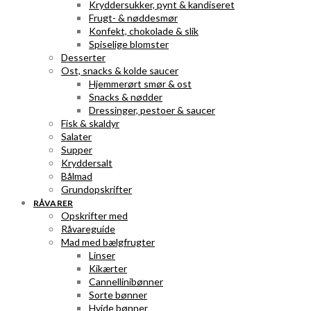
Kryddersukker, pynt & kandiseret
Frugt- & nøddesmør
Konfekt, chokolade & slik
Spiselige blomster
Desserter
Ost, snacks & kolde saucer
Hjemmerørt smør & ost
Snacks & nødder
Dressinger, pestoer & saucer
Fisk & skaldyr
Salater
Supper
Kryddersalt
Bålmad
Grundopskrifter
RÅVARER
Opskrifter med
Råvareguide
Mad med bælgfrugter
Linser
Kikærter
Cannellinibønner
Sorte bønner
Hvide bønner