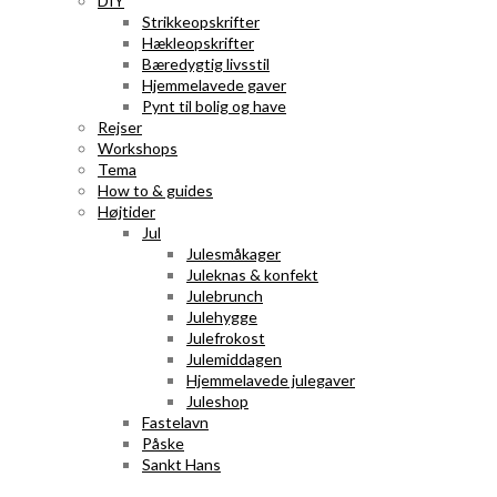
DIY
Strikkeopskrifter
Hækleopskrifter
Bæredygtig livsstil
Hjemmelavede gaver
Pynt til bolig og have
Rejser
Workshops
Tema
How to & guides
Højtider
Jul
Julesmåkager
Juleknas & konfekt
Julebrunch
Julehygge
Julefrokost
Julemiddagen
Hjemmelavede julegaver
Juleshop
Fastelavn
Påske
Sankt Hans