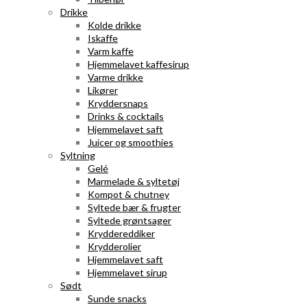
Drikke
Kolde drikke
Iskaffe
Varm kaffe
Hjemmelavet kaffesirup
Varme drikke
Likører
Kryddersnaps
Drinks & cocktails
Hjemmelavet saft
Juicer og smoothies
Syltning
Gelé
Marmelade & syltetøj
Kompot & chutney
Syltede bær & frugter
Syltede grøntsager
Kryddereddiker
Krydderolier
Hjemmelavet saft
Hjemmelavet sirup
Sødt
Sunde snacks