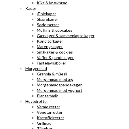
Kiks & knækbrød
Kager
Æblekager
Skærekager
Søde tærter
Muffins & cupcakes
Gærkager & sammenlagte kager
Konditorkager
Marengskager
Småkager & cookies
Vafler & pandekager
Fastelavnsboller
Morgenmad
Granola & müesli
Morgenmad med æg
Morgenmadspandekager
Morgenmad med yoghurt
Plantemælk
Hovedretter
Varme retter
Vegetarretter
Kartoffelretter
Grillmad
Tilbehør