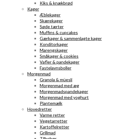
Kiks & knækbrød
Kager
Æblekager
Skærekager
Søde tærter
Muffins & cupcakes
Gærkager & sammenlagte kager
Konditorkager
Marengskager
Småkager & cookies
Vafler & pandekager
Fastelavnsboller
Morgenmad
Granola & müesli
Morgenmad med æg
Morgenmadspandekager
Morgenmad med yoghurt
Plantemælk
Hovedretter
Varme retter
Vegetarretter
Kartoffelretter
Grillmad
Tilbehør