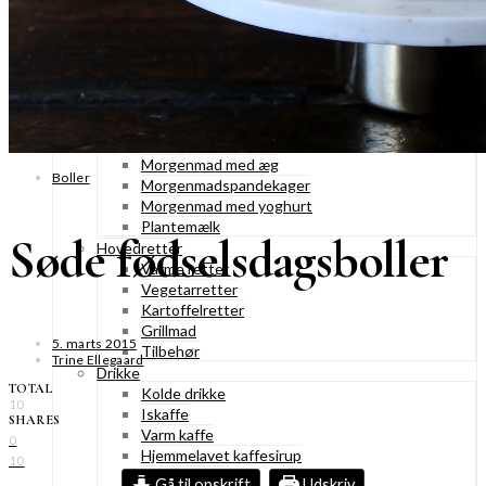
Konditorkager
Marengskager
Småkager & cookies
Vafler & pandekager
Fastelavnsboller
Morgenmad
Granola & müesli
Morgenmad med æg
Boller
Morgenmadspandekager
Morgenmad med yoghurt
Plantemælk
Søde fødselsdagsboller
Hovedretter
Varme retter
Vegetarretter
Kartoffelretter
Grillmad
5. marts 2015
Tilbehør
Trine Ellegaard
Drikke
TOTAL
Kolde drikke
10
Iskaffe
SHARES
Varm kaffe
0
Hjemmelavet kaffesirup
10
Varme drikke
Gå til opskrift
Udskriv