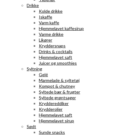
Drikke
Kolde drikke
Iskaffe
Varm kaffe
Hjemmelavet kaffesirup
Varme drikke
Likører
Kryddersnaps
Drinks & cocktails
Hjemmelavet saft
Juicer og smoothies
Syltning
Gelé
Marmelade & syltetøj
Kompot & chutney
Syltede bær & frugter
Syltede grøntsager
Kryddereddiker
Krydderolier
Hjemmelavet saft
Hjemmelavet sirup
Sødt
Sunde snacks