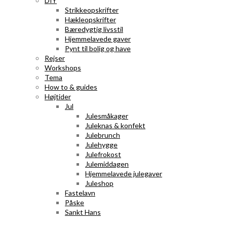
DIY
Strikkeopskrifter
Hækleopskrifter
Bæredygtig livsstil
Hjemmelavede gaver
Pynt til bolig og have
Rejser
Workshops
Tema
How to & guides
Højtider
Jul
Julesmåkager
Juleknas & konfekt
Julebrunch
Julehygge
Julefrokost
Julemiddagen
Hjemmelavede julegaver
Juleshop
Fastelavn
Påske
Sankt Hans