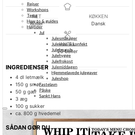
Rejser
Workshops
Tema
RET
KØKKEN
How to & guides
Boller
Dansk
Højtider
Jul
Julesmåkager
ANTAL
Juleknas & konfekt
Julebrunch
20
boller
Julehygge
Julefrokost
INGREDIENSER
Julemiddagen
Hjemmelavede julegaver
4
dl
letmælk
Juleshop
150
g
smør
Fastelavn
Påske
50
g
gær
Sankt Hans
3
æg
100
g
sukker
ca. 800
g
hvedemel
SÅDAN GØR DU