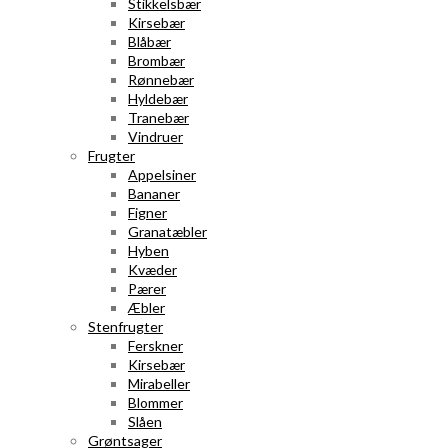
Stikkelsbær
Kirsebær
Blåbær
Brombær
Rønnebær
Hyldebær
Tranebær
Vindruer
Frugter
Appelsiner
Bananer
Figner
Granatæbler
Hyben
Kvæder
Pærer
Æbler
Stenfrugter
Ferskner
Kirsebær
Mirabeller
Blommer
Slåen
Grøntsager