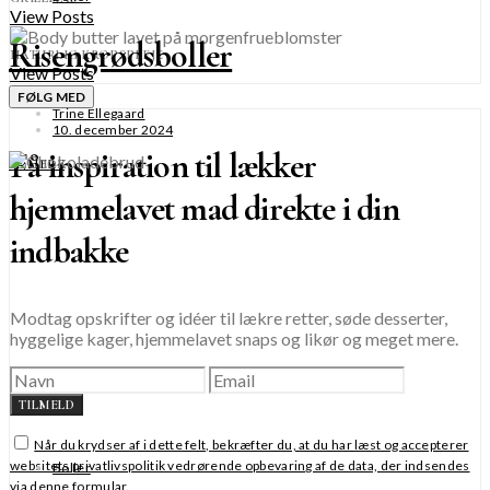
View Posts
Risengrødsboller
NATURLIG KROPSPLEJE
View Posts
FØLG MED
Trine Ellegaard
10. december 2024
Få inspiration til lækker
SE MERE
hjemmelavet mad direkte i din
indbakke
Modtag opskrifter og idéer til lækre retter, søde desserter,
hyggelige kager, hjemmelavet snaps og likør og meget mere.
TILMELD
Når du krydser af i dette felt, bekræfter du, at du har læst og accepterer
websitets privatlivspolitik vedrørende opbevaring af de data, der indsendes
Boller
via denne formular.