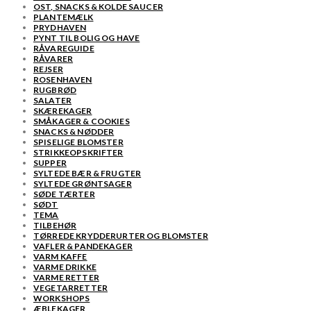
OST, SNACKS & KOLDE SAUCER
PLANTEMÆLK
PRYDHAVEN
PYNT TIL BOLIG OG HAVE
RÅVAREGUIDE
RÅVARER
REJSER
ROSENHAVEN
RUGBRØD
SALATER
SKÆREKAGER
SMÅKAGER & COOKIES
SNACKS & NØDDER
SPISELIGE BLOMSTER
STRIKKEOPSKRIFTER
SUPPER
SYLTEDE BÆR & FRUGTER
SYLTEDE GRØNTSAGER
SØDE TÆRTER
SØDT
TEMA
TILBEHØR
TØRREDE KRYDDERURTER OG BLOMSTER
VAFLER & PANDEKAGER
VARM KAFFE
VARME DRIKKE
VARME RETTER
VEGETARRETTER
WORKSHOPS
ÆBLEKAGER