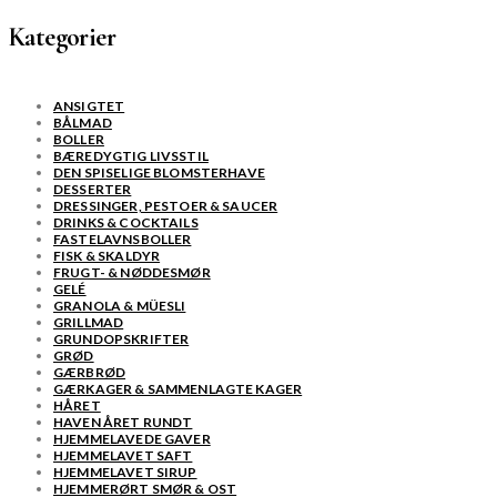
Kategorier
ANSIGTET
BÅLMAD
BOLLER
BÆREDYGTIG LIVSSTIL
DEN SPISELIGE BLOMSTERHAVE
DESSERTER
DRESSINGER, PESTOER & SAUCER
DRINKS & COCKTAILS
FASTELAVNSBOLLER
FISK & SKALDYR
FRUGT- & NØDDESMØR
GELÉ
GRANOLA & MÜESLI
GRILLMAD
GRUNDOPSKRIFTER
GRØD
GÆRBRØD
GÆRKAGER & SAMMENLAGTE KAGER
HÅRET
HAVEN ÅRET RUNDT
HJEMMELAVEDE GAVER
HJEMMELAVET SAFT
HJEMMELAVET SIRUP
HJEMMERØRT SMØR & OST