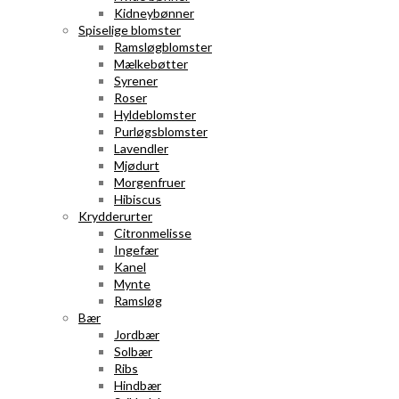
Kidneybønner
Spiselige blomster
Ramsløgblomster
Mælkebøtter
Syrener
Roser
Hyldeblomster
Purløgsblomster
Lavendler
Mjødurt
Morgenfruer
Hibiscus
Krydderurter
Citronmelisse
Ingefær
Kanel
Mynte
Ramsløg
Bær
Jordbær
Solbær
Ribs
Hindbær