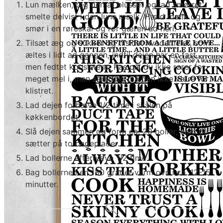
Lun mælken, tag den af blusset og lad smørret
smelte delvist i den lune mælk. Hæld mælk og
smør i en røreskål og rør gæren ud heri.
Tilsæt æg og sukker og tilsidst hvedemelet, som
æltes i lidt ad gangen, indtil dejen har en fast,
men fedtet konsistens. Pas på, du ikke rører for
meget mel i, men samtidig må den ikke være for
klistret.
Lad dejen forhæve 1/2 time i skålen på
køkkenbordet.
Slå dejen sammen og form ca. 20 boller, som du
sætter på to bageplader.
Lad bollerne efterhæve 1/2 time.
Bag bollerne i en 180 grader varm ovn i ca. 12-15
minutter.