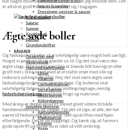
hun bagte disse boller, fordi hun vidste, at jeg elskede dem. Det
Hjemmerørt smør & ost
er altså et godt minde at have med sig i bagagen.
Snacks & nødder
Dressinger, pestoer & saucer
Fisk & skaldyr
Salater
Supper
Ægte søde boller
Kryddersalt
Bålmad
Grundopskrifter
RÅVARER
Og fødselsdagsboller skal selvfølgelig være noget helt særligt.
Opskrifter med
Noget vi ser frem til og glæder os til. Og det skal være den
Råvareguide
ægte slags. Ikke noget med lige at blande lidt havregryn eller
Mad med bælgfrugter
groft mel i. Ikke noget med at erstatte smør med olie og
Linser
reducere sukkerindholdet. Nej, det skal være ægte søde
Kikærter
fødselsdagsboller som i gamle dage. Og bollerne skal
Cannellinibønner
selvfølgelig følges op af vores yndlingslagkage, nemlig
Sorte bønner
fødselsdagslagkage
med frisk frugt og makroner.
Hvide bønner
Kidneybønner
Med årene er denne opskrift blevet givet videre til både
Spiselige blomster
familiemedlemmer og venner. Og det vil sige, at alle, der har
Ramsløgblomster
været til fødselsdag hos os har fået opskriften med hjem
Mælkebøtter
efterfølgende. Det er da hyggeligt. Og tænk sig, at farmors
Syrener
gode opskrift på boller nu er nået så vidt omkring.
Roser