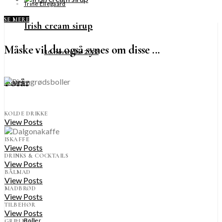
Trine Ellegaard
SE MERE
Irish cream sirup
Måske vil du også synes om disse ...
16. november 2022
Forår
SE MERE
KOLDE DRIKKE
View Posts
ISKAFFE
View Posts
DRINKS & COCKTAILS
View Posts
BÅLMAD
View Posts
MADBRØD
View Posts
TILBEHØR
View Posts
Boller
GRILLMAD