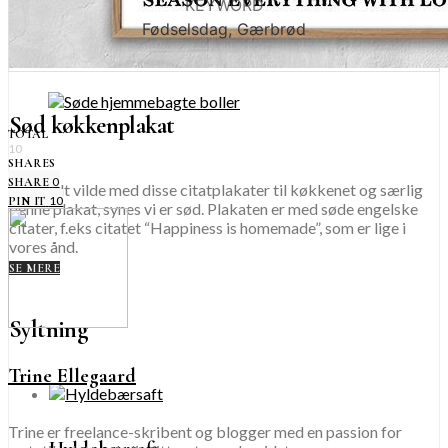
KEYWORD
Fødselsdag, Gærbrød
Sød køkkenplakat
TOTAL
10
SHARES
0
SHARE
Vi er helt vilde med disse citatplakater til køkkenet og særlig
10
PIN IT
denne plakat, synes vi er sød. Plakaten er med søde engelske
citater, f.eks citatet “Happiness is homemade”, som er lige i
vores ånd.
SE MERE
Syltning
Trine Ellegaard
Trine er freelance-skribent og blogger med en passion for