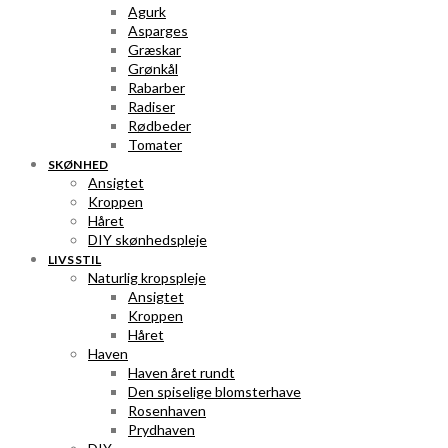
Agurk
Asparges
Græskar
Grønkål
Rabarber
Radiser
Rødbeder
Tomater
SKØNHED
Ansigtet
Kroppen
Håret
DIY skønhedspleje
LIVSSTIL
Naturlig kropspleje
Ansigtet
Kroppen
Håret
Haven
Haven året rundt
Den spiselige blomsterhave
Rosenhaven
Prydhaven