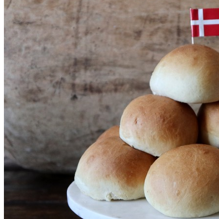
SHOP
Jul
Råvarer
Køkkengrej
Bolig
DIY skønhedspleje
Bæredygtig skønhedspleje
DIY
Keramik
Garn
Uld
OPSKRIFTER
Bagværk
Gærbrød
Boller
Madbrød
Rugbrød
Kiks & knækbrød
Kager
Æblekager
Skærekager
Søde tærter
Muffins & cupcakes
Gærkager & sammenlagte kager