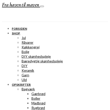
Fra haven til maven
FORSIDEN
SHOP
Jul
Råvarer
Køkkengrej
Bolig
DIY skønhedspleje
Bæredygtig skønhedspleje
DIY
Keramik
Garn
Uld
OPSKRIFTER
Bagværk
Gærbrød
Boller
Madbrød
Rugbrød