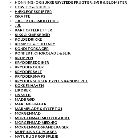
HONNING- OG SUKKERSYLTEDE FRUGTER, BÆR & BLOMSTER
HOW TO & GUIDES
HÆKLEOPSKRIFTER
ISKAFFE
JUICER OG SMOOTHIES
JUL
KARTOFFELRETTER
KIKS & KNÆKBRØD
KOLDE DRIKKE
KOMPOT & CHUTNEY
KONDITORKAGER
KONFEKT, CHOKOLADE & SLIK
KROPPEN
KRYDDEREDDIKER
KRYDDEROLIER
KRYDDERSALT
KRYDDERSNAPS
KRYDDERSUKKER, PYNT & KANDISERET
KØKKENHAVEN
LIKØRER
LIVSSTIL
MADBRØD
MARENGSKAGER
MARMELADE & SYLTETØJ
MORGENMAD
MORGENMAD MED YOGHURT
MORGENMAD MED ÆG
MORGENMADSPANDEKAGER
MUFFINS & CUPCAKES
NATURLIG KROPSPLEJE