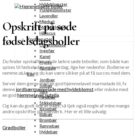
Hyldeblomster
Purløgsblomster
Lavendler
Mjødurt
Opskrift på søde
Morgenfruer
Hibiscus
fødselsdagsboller
Krydderurter
Citronmelisse
Ingefær
Kanel
Du finder opskriften på de lækre søde teboller, som både kan
Mynte
spises til fødselsdag og hverdag, lige her nedenfor. Bollerne er
Ramsløg
nemme at lave og du kan være sikker på at få succes med dem.
Bær
Jordbær
Server dem gerne med en god hjemmelavet marmelade til, fx
Solbær
denne
jordbærmarmelade med hyldeblomst
eller måske med
Ribs
en god
hjemmelavet nutella
.
Hindbær
Stikkelsbær
Og kan du godt lide at bage, så tjek også nogle af mine mange
Kirsebær
andre opskrifter på bagværk. Her er et lille udvalg:
Blåbær
Brombær
Rønnebær
Grødboller
Hyldebær