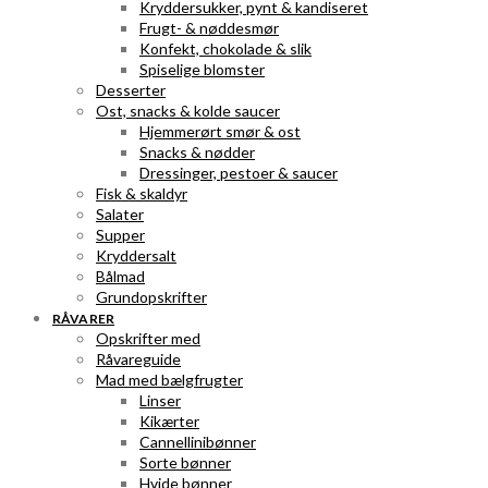
Kryddersukker, pynt & kandiseret
Frugt- & nøddesmør
Konfekt, chokolade & slik
Spiselige blomster
Desserter
Ost, snacks & kolde saucer
Hjemmerørt smør & ost
Snacks & nødder
Dressinger, pestoer & saucer
Fisk & skaldyr
Salater
Supper
Kryddersalt
Bålmad
Grundopskrifter
RÅVARER
Opskrifter med
Råvareguide
Mad med bælgfrugter
Linser
Kikærter
Cannellinibønner
Sorte bønner
Hvide bønner