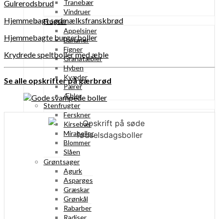
Tranebær
Gulrerodsbrud
Vindruer
Hjemmebagt sødmælksfranskbrød
Frugter
Appelsiner
Hjemmebagte burgerboller
Bananer
Figner
Krydrede speltboller med æble
Granatæbler
Hyben
Kvæder
Se alle opskrifter på gærbrød
Pærer
Æbler
Stenfrugter
Ferskner
Kirsebær
Mirabeller
Blommer
Slåen
Grøntsager
Agurk
Asparges
Græskar
Grønkål
Rabarber
Radiser